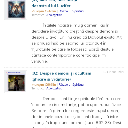
dezastrul lui Lucifer
Mureșan Cătălin
|
Războiul Spiritual
|
Tematica:
Apologetica
În zilele noastre, mulți oameni iau în
derâdere învățătura creștină despre demoni și
despre Diavol. Unii nu cred că Diavolul există. Alții
se amuză însă pe seama lui, citându-l în
înjurăturile pe care le folosesc. Există destule
cântece contemporane care fac apel, în
versurile...
181 vizualizări
(02) Despre demoni și ocultism
(ghicire și vrăjitorie)
Mureșan Cătălin
|
Războiul Spiritual
|
Tematica:
Apologetica
Demonii sunt ființe spirituale fără trup care,
în anumite circumstanțe, pot ocupa trupuri fizice.
Se pare că prima lor alegere este trupul uman,
dar în unele cazuri aceștia sunt dispuși să intre
chiar și în trupul unui animal (Luca 8:32-33). Deși