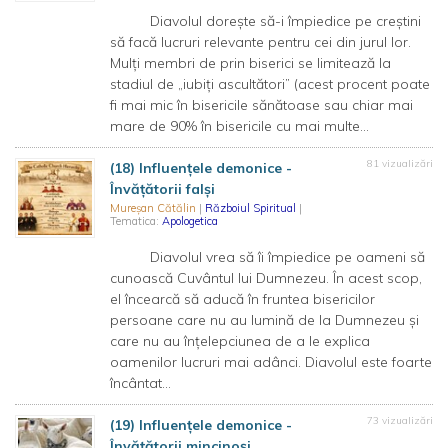
Diavolul dorește să-i împiedice pe creștini
să facă lucruri relevante pentru cei din jurul lor.
Mulți membri de prin biserici se limitează la
stadiul de „iubiți ascultători” (acest procent poate
fi mai mic în bisericile sănătoase sau chiar mai
mare de 90% în bisericile cu mai multe...
81 vizualizări
(18) Influențele demonice -
Învățătorii falși
Mureșan Cătălin
|
Războiul Spiritual
|
Tematica:
Apologetica
Diavolul vrea să îi împiedice pe oameni să
cunoască Cuvântul lui Dumnezeu. În acest scop,
el încearcă să aducă în fruntea bisericilor
persoane care nu au lumină de la Dumnezeu și
care nu au înțelepciunea de a le explica
oamenilor lucruri mai adânci. Diavolul este foarte
încântat...
73 vizualizări
(19) Influențele demonice -
Învățătorii mincinoși