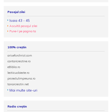
Pasajul zilei
Isaia 43 - 45
Ascultă pasajul zilei
Pune-l pe pagina ta
100% creștin
ariseforchrist.com
cantaricrestine.ro
eBiblia.ro
lectiicuobiecte.ro
proiectulimpreuna.ro
tanarcrestin.net
Mai multe site-uri
Radio creștin