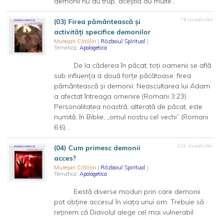
demonii nu au trup, aceștia au multe...
74 vizualizări
(03) Firea pământească și
activități specifice demonilor
Mureșan Cătălin
|
Războiul Spiritual
|
Tematica:
Apologetica
De la căderea în păcat, toți oamenii se află
sub influența a două forțe păcătoase: firea
pământească și demonii. Neascultarea lui Adam
a afectat întreaga omenire (Romani 3:23).
Personalitatea noastră, alterată de păcat, este
numită, în Biblie, „omul nostru cel vechi” (Romani
6:6)...
122 vizualizări
(04) Cum primesc demonii
acces?
Mureșan Cătălin
|
Războiul Spiritual
|
Tematica:
Apologetica
Există diverse moduri prin care demonii
pot obține accesul în viața unui om. Trebuie să
reținem că Diavolul alege cel mai vulnerabil