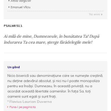
Attila Varga,Mr
Emanuel Vîlciu
Toţi autorii
PSALMII 51:1
Ai milă de mine, Dumnezeule, în bunătatea Ta! După
îndurarea Ta cea mare, şterge fărădelegile mele!
Un gând
Nicio biserică sau denominaţiune care se numeşte creştină,
nu deţine adevărul absolut, şi nici nu-l poate monopoliza
pentru ea însăşi. Dumnezeu, în această privinţă, nu a
acordat această libertate oamenilor. În faţa Sa, toţi
oamenii sunt egali şi sunt fraţi.
Flavius Laurian Duverna
Pune-l pe pagina ta