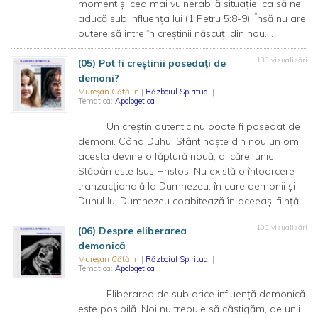
moment și cea mai vulnerabilă situație, ca să ne
aducă sub influența lui (1 Petru 5:8-9). Însă nu are
putere să intre în creștinii născuți din nou....
133 vizualizări
(05) Pot fi creștinii posedați de
demoni?
Mureșan Cătălin
|
Războiul Spiritual
|
Tematica:
Apologetica
Un creștin autentic nu poate fi posedat de
demoni. Când Duhul Sfânt naște din nou un om,
acesta devine o făptură nouă, al cărei unic
Stăpân este Isus Hristos. Nu există o întoarcere
tranzacțională la Dumnezeu, în care demonii și
Duhul lui Dumnezeu coabitează în aceeași ființă....
100 vizualizări
(06) Despre eliberarea
demonică
Mureșan Cătălin
|
Războiul Spiritual
|
Tematica:
Apologetica
Eliberarea de sub orice influență demonică
este posibilă. Noi nu trebuie să câștigăm, de unii