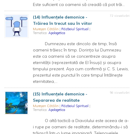
Este suficient ca oamenii să creadă că pot trăi...
72 vizualizări
(14) Influențele demonice -
Trăirea în trecut sau în viitor
Mureșan Cătălin
|
Războiul Spiritual
|
Tematica:
Apologetica
Dumnezeu este dincolo de timp, însă
oamenii trăiesc în timp. Dorința lui Dumnezeu
este ca oamenii să se concentreze asupra
eternității (reprezentată de El Însuși) și asupra
timpului prezent. Așa cum confirmă și C. S. Lewis,
prezentul este punctul în care timpul întâlnește
eternitatea,...
56 vizualizări
(15) Influențele demonice -
Separarea de realitate
Mureșan Cătălin
|
Războiul Spiritual
|
Tematica:
Apologetica
O altă tactică a Diavolului este aceea de a-
i rupe pe oameni de realitate, determinându-i să
trăiască într-o lume imaginară. Telenovelele,