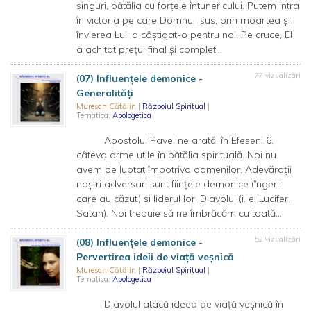
singuri, bătălia cu forțele întunericului. Putem intra
în victoria pe care Domnul Isus, prin moartea și
învierea Lui, a câștigat-o pentru noi. Pe cruce, El
a achitat prețul final și complet...
77 vizualizări
(07) Influențele demonice -
Generalități
Mureșan Cătălin
|
Războiul Spiritual
|
Tematica:
Apologetica
Apostolul Pavel ne arată, în Efeseni 6,
câteva arme utile în bătălia spirituală. Noi nu
avem de luptat împotriva oamenilor. Adevărații
noștri adversari sunt ființele demonice (îngerii
care au căzut) și liderul lor, Diavolul (i. e. Lucifer,
Satan). Noi trebuie să ne îmbrăcăm cu toată...
52 vizualizări
(08) Influențele demonice -
Pervertirea ideii de viață veșnică
Mureșan Cătălin
|
Războiul Spiritual
|
Tematica:
Apologetica
Diavolul atacă ideea de viață veșnică în