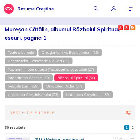
Resurse Creștine
Mureșan Cătălin, albumul Războiul Spiritual,
eseuri, pagina 1
Toate albumele
Creaționism Vs Evoluționism (26)
Despre relații, căsătorie și divorț (25)
Faptele firii pământești (Păcătoșenia păcatului) (27)
Istoricitatea Genezei (30)
Războiul Spiritual (30)
Religiile Lumii (28)
Unicitatea Bibliei (37)
Unicitatea Creștinismului (73)
Unicitatea Creștinului (59)
DESCHIDE FILTRELE
30 rezultate
1
2
123 vizualizări
(01) Mărirea, declinul și