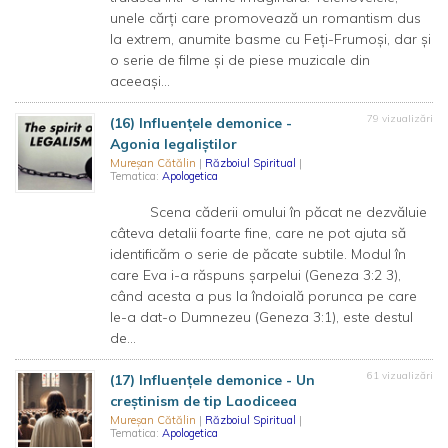
unele cărți care promovează un romantism dus
la extrem, anumite basme cu Feți-Frumoși, dar și
o serie de filme și de piese muzicale din
aceeași...
79 vizualizări
(16) Influențele demonice -
Agonia legaliștilor
Mureșan Cătălin
|
Războiul Spiritual
|
Tematica:
Apologetica
Scena căderii omului în păcat ne dezvăluie
câteva detalii foarte fine, care ne pot ajuta să
identificăm o serie de păcate subtile. Modul în
care Eva i-a răspuns șarpelui (Geneza 3:2 3),
când acesta a pus la îndoială porunca pe care
le-a dat-o Dumnezeu (Geneza 3:1), este destul
de...
61 vizualizări
(17) Influențele demonice - Un
creștinism de tip Laodiceea
Mureșan Cătălin
|
Războiul Spiritual
|
Tematica:
Apologetica