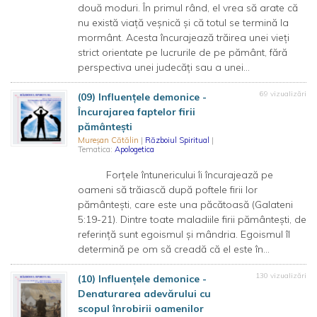
două moduri. În primul rând, el vrea să arate că
nu există viață veșnică și că totul se termină la
mormânt. Acesta încurajează trăirea unei vieți
strict orientate pe lucrurile de pe pământ, fără
perspectiva unei judecăți sau a unei...
69 vizualizări
(09) Influențele demonice -
Încurajarea faptelor firii
pământești
Mureșan Cătălin
|
Războiul Spiritual
|
Tematica:
Apologetica
Forțele întunericului îi încurajează pe
oameni să trăiască după poftele firii lor
pământești, care este una păcătoasă (Galateni
5:19-21). Dintre toate maladiile firii pământești, de
referință sunt egoismul și mândria. Egoismul îl
determină pe om să creadă că el este în...
130 vizualizări
(10) Influențele demonice -
Denaturarea adevărului cu
scopul înrobirii oamenilor