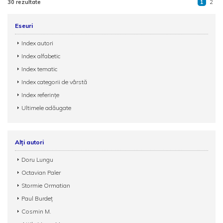
30 rezultate
1
2
Eseuri
Index autori
Index alfabetic
Index tematic
Index categorii de vârstă
Index referințe
Ultimele adăugate
Alți autori
Doru Lungu
Octavian Paler
Stormie Ormatian
Paul Burdeţ
Cosmin M.