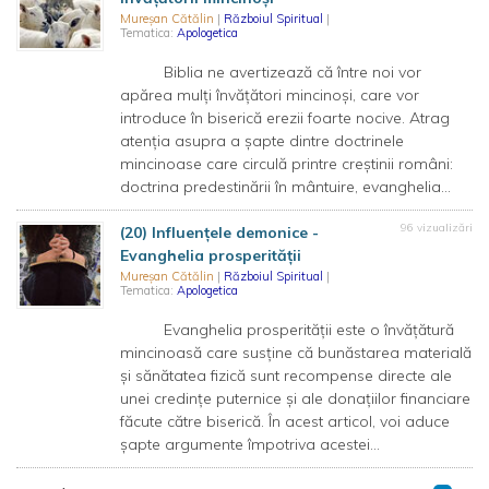
Mureșan Cătălin
|
Războiul Spiritual
|
Tematica:
Apologetica
Biblia ne avertizează că între noi vor
apărea mulți învățători mincinoși, care vor
introduce în biserică erezii foarte nocive. Atrag
atenția asupra a șapte dintre doctrinele
mincinoase care circulă printre creștinii români:
doctrina predestinării în mântuire, evanghelia...
96 vizualizări
(20) Influențele demonice -
Evanghelia prosperității
Mureșan Cătălin
|
Războiul Spiritual
|
Tematica:
Apologetica
Evanghelia prosperității este o învățătură
mincinoasă care susține că bunăstarea materială
și sănătatea fizică sunt recompense directe ale
unei credințe puternice și ale donațiilor financiare
făcute către biserică. În acest articol, voi aduce
șapte argumente împotriva acestei...