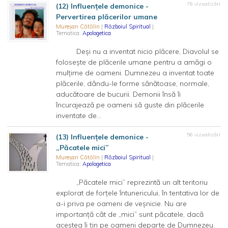
76 vizualizări
(12) Influențele demonice -
Pervertirea plăcerilor umane
Mureșan Cătălin
|
Războiul Spiritual
|
Tematica:
Apologetica
Deși nu a inventat nicio plăcere, Diavolul se
folosește de plăcerile umane pentru a amăgi o
mulțime de oameni. Dumnezeu a inventat toate
plăcerile, dându-le forme sănătoase, normale,
aducătoare de bucurii. Demonii însă îi
încurajează pe oameni să guste din plăcerile
inventate de...
56 vizualizări
(13) Influențele demonice -
„Păcatele mici”
Mureșan Cătălin
|
Războiul Spiritual
|
Tematica:
Apologetica
„Păcatele mici” reprezintă un alt teritoriu
explorat de forțele întunericului, în tentativa lor de
a-i priva pe oameni de veșnicie. Nu are
importanță cât de „mici” sunt păcatele, dacă
acestea îi țin pe oameni departe de Dumnezeu.