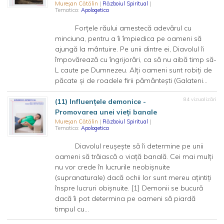
Mureșan Cătălin
|
Războiul Spiritual
|
Tematica:
Apologetica
Forțele răului amestecă adevărul cu
minciuna, pentru a îi împiedica pe oameni să
ajungă la mântuire. Pe unii dintre ei, Diavolul îi
împovărează cu îngrijorări, ca să nu aibă timp să-
L caute pe Dumnezeu. Alți oameni sunt robiți de
păcate și de roadele firii pământești (Galateni...
84 vizualizări
(11) Influențele demonice -
Promovarea unei vieți banale
Mureșan Cătălin
|
Războiul Spiritual
|
Tematica:
Apologetica
Diavolul reușește să îi determine pe unii
oameni să trăiască o viață banală. Cei mai mulți
nu vor crede în lucrurile neobișnuite
(supranaturale) dacă ochii lor sunt mereu ațintiți
înspre lucruri obișnuite. [1] Demonii se bucură
dacă îi pot determina pe oameni să piardă
timpul cu...