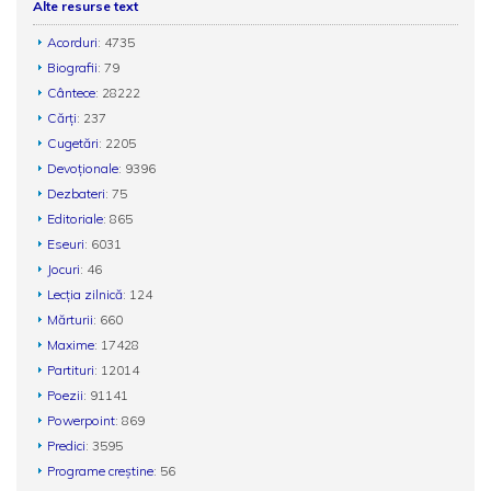
Alte resurse text
Acorduri
: 4735
Biografii
: 79
Cântece
: 28222
Cărți
: 237
Cugetări
: 2205
Devoționale
: 9396
Dezbateri
: 75
Editoriale
: 865
Eseuri
: 6031
Jocuri
: 46
Lecția zilnică
: 124
Mărturii
: 660
Maxime
: 17428
Partituri
: 12014
Poezii
: 91141
Powerpoint
: 869
Predici
: 3595
Programe creștine
: 56