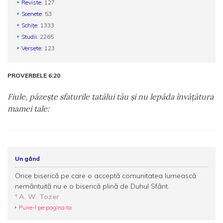
Reviste
: 127
Scenete
: 53
Schițe
: 1333
Studii
: 2265
Versete
: 123
PROVERBELE 6:20
Fiule, păzeşte sfaturile tatălui tău şi nu lepăda învăţătura
mamei tale:
Un gând
Orice biserică pe care o acceptă comunitatea lumească
nemântuită nu e o biserică plină de Duhul Sfânt.
A. W. Tozer
Pune-l pe pagina ta