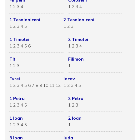
Filipeni
Coloseni
1
2
3
4
1
2
3
4
1 Tesaloniceni
2 Tesaloniceni
1
2
3
4
5
1
2
3
1 Timotei
2 Timotei
1
2
3
4
5
6
1
2
3
4
Tit
Filimon
1
2
3
1
Evrei
Iacov
1
2
3
4
5
6
7
8
9
10
11
12
1
2
3
4
5
1 Petru
2 Petru
1
2
3
4
5
1
2
3
1 Ioan
2 Ioan
1
2
3
4
5
1
3 Ioan
Iuda