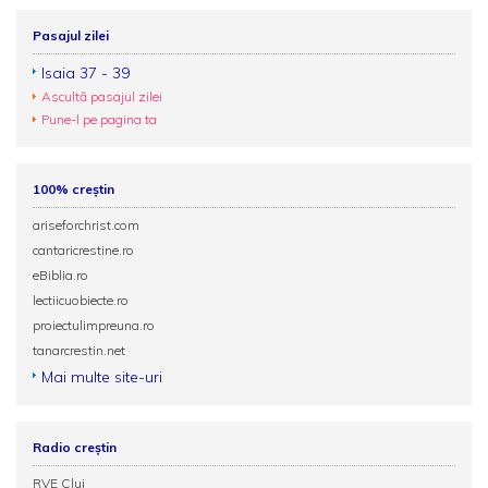
Pasajul zilei
Isaia 37 - 39
Ascultă pasajul zilei
Pune-l pe pagina ta
100% creștin
ariseforchrist.com
cantaricrestine.ro
eBiblia.ro
lectiicuobiecte.ro
proiectulimpreuna.ro
tanarcrestin.net
Mai multe site-uri
Radio creștin
RVE Cluj