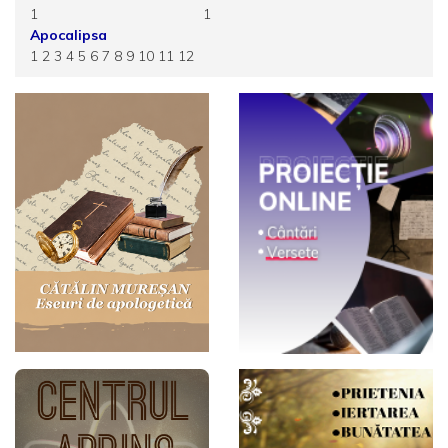
1
1
Apocalipsa
1
2
3
4
5
6
7
8
9
10
11
12