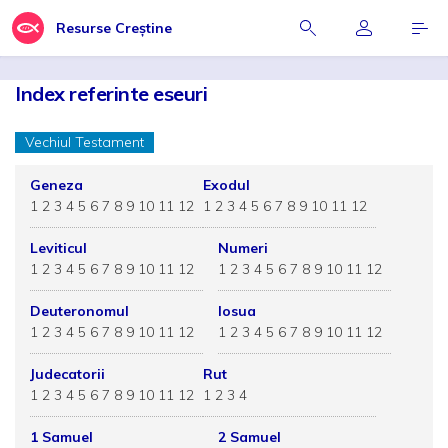
Resurse Creștine
Index referinte eseuri
Vechiul Testament
Geneza
Exodul
1
2
3
4
5
6
7
8
9
10
11
12
1
2
3
4
5
6
7
8
9
10
11
12
Leviticul
Numeri
1
2
3
4
5
6
7
8
9
10
11
12
1
2
3
4
5
6
7
8
9
10
11
12
Deuteronomul
Iosua
1
2
3
4
5
6
7
8
9
10
11
12
1
2
3
4
5
6
7
8
9
10
11
12
Judecatorii
Rut
1
2
3
4
5
6
7
8
9
10
11
12
1
2
3
4
1 Samuel
2 Samuel