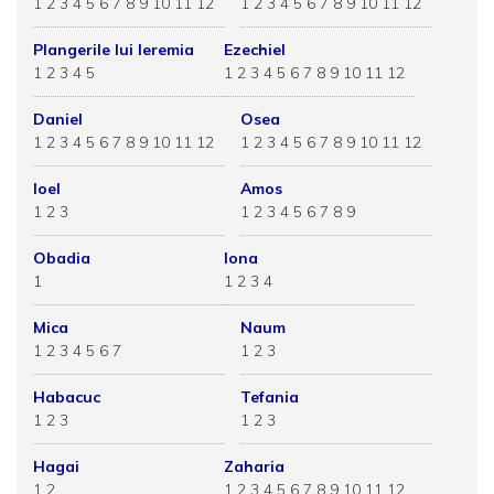
1
2
3
4
5
6
7
8
9
10
11
12
1
2
3
4
5
6
7
8
9
10
11
12
Plangerile lui Ieremia
Ezechiel
1
2
3
4
5
1
2
3
4
5
6
7
8
9
10
11
12
Daniel
Osea
1
2
3
4
5
6
7
8
9
10
11
12
1
2
3
4
5
6
7
8
9
10
11
12
Ioel
Amos
1
2
3
1
2
3
4
5
6
7
8
9
Obadia
Iona
1
1
2
3
4
Mica
Naum
1
2
3
4
5
6
7
1
2
3
Habacuc
Tefania
1
2
3
1
2
3
Hagai
Zaharia
1
2
1
2
3
4
5
6
7
8
9
10
11
12