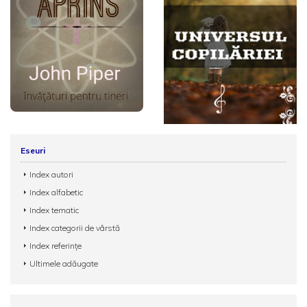
Eseuri
Index autori
Index alfabetic
Index tematic
Index categorii de vârstă
Index referințe
Ultimele adăugate