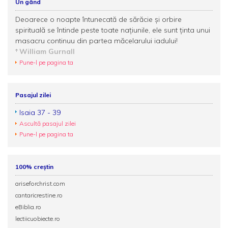
Un gând
Deoarece o noapte întunecată de sărăcie și orbire
spirituală se întinde peste toate națiunile, ele sunt ținta unui
masacru continuu din partea măcelarului iadului!
William Gurnall
Pune-l pe pagina ta
Pasajul zilei
Isaia 37 - 39
Ascultă pasajul zilei
Pune-l pe pagina ta
100% creștin
ariseforchrist.com
cantaricrestine.ro
eBiblia.ro
lectiicuobiecte.ro