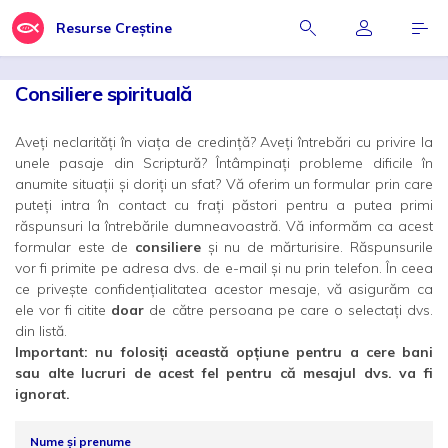
Resurse Creștine
Consiliere spirituală
Aveți neclarități în viața de credință? Aveți întrebări cu privire la
unele pasaje din Scriptură? Întâmpinați probleme dificile în
anumite situații și doriți un sfat? Vă oferim un formular prin care
puteți intra în contact cu frați păstori pentru a putea primi
răspunsuri la întrebările dumneavoastră. Vă informăm ca acest
formular este de
consiliere
și nu de mărturisire. Răspunsurile
vor fi primite pe adresa dvs. de e-mail și nu prin telefon. În ceea
ce privește confidențialitatea acestor mesaje, vă asigurăm ca
ele vor fi citite
doar
de către persoana pe care o selectați dvs.
din listă.
Important: nu folosiți această opțiune pentru a cere bani
sau alte lucruri de acest fel pentru că mesajul dvs. va fi
ignorat.
Nume și prenume