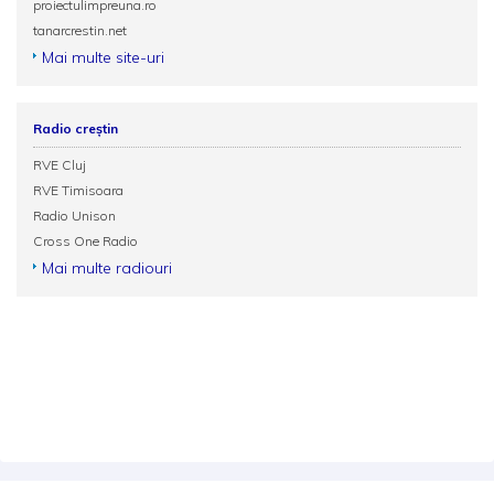
proiectulimpreuna.ro
tanarcrestin.net
Mai multe site-uri
Radio creștin
RVE Cluj
RVE Timisoara
Radio Unison
Cross One Radio
Mai multe radiouri
Termeni și condiții