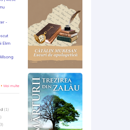
anu
er -
scut
i Elim
illsong
Mai multe
ld
(1)
)
3)