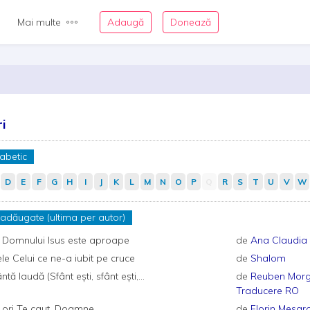
Mai multe
Adaugă
Donează
i
fabetic
D
E
F
G
H
I
J
K
L
M
N
O
P
Q
R
S
T
U
V
W
 adăugate (ultima per autor)
 Domnului Isus este aproape
de
Ana Claudia
le Celui ce ne-a iubit pe cruce
de
Shalom
ntă laudă (Sfânt ești, sfânt ești,...
de
Reuben Morg
Traducere RO
 ori Te caut, Doamne
de
Florin Mesar