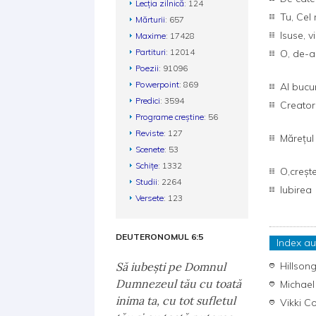
Lecția zilnică
: 124
Tu, Cel
Mărturii
: 657
Isuse, 
Maxime
: 17428
Partituri
: 12014
O, de-a
Poezii
: 91096
Powerpoint
: 869
Al bucu
Predici
: 3594
Creator 
Programe creștine
: 56
Reviste
: 127
Mărețul
Scenete
: 53
Schițe
: 1332
O,creșt
Studii
: 2264
Iubirea
Versete
: 123
DEUTERONOMUL 6:5
Index au
Să iubeşti pe Domnul
Hillson
Dumnezeul tău cu toată
Michael
inima ta, cu tot sufletul
Vikki 