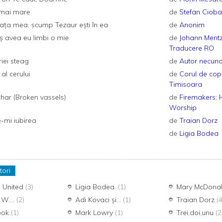
 mai mare
de
Stefan Ciob
viaţa mea, scump Tezaur eşti în ea
de
Anonim
ș avea eu limbi o mie
de
Johann Mentz
Traducere RO
riei steag
de
Autor necuno
al cerului
de
Corul de copi
Timisoara
 har (Broken vassels)
de
Firemakers; H
Worship
e-mi iubirea
de
Traian Dorz
de
Ligia Bodea
tori
g United
(3)
Ligia Bodea.
(1)
Mary McDona
 W....
(2)
Adi Kovaci și...
(1)
Traian Dorz
(4
Cook
(1)
Mark Lowry
(1)
Trei,doi,unu
(2