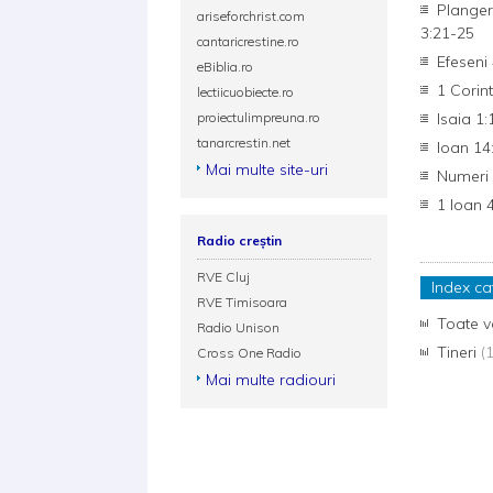
Plangeri
ariseforchrist.com
3:21-25
cantaricrestine.ro
Efeseni 
eBiblia.ro
1 Corin
lectiicuobiecte.ro
proiectulimpreuna.ro
Isaia 1:
tanarcrestin.net
Ioan 14
Mai multe site-uri
Numeri 
1 Ioan 
Radio creștin
RVE Cluj
Index ca
RVE Timisoara
Toate v
Radio Unison
Tineri
(
Cross One Radio
Mai multe radiouri