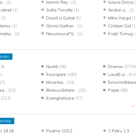
i...
(1)
Iasmin Rey...
(1)
Isaura Dinca
(
ottrell
(1)
Sofia Timofte
(1)
Andrei si...
(2)
.
(2)
David si Goliat
(5)
Mika Varga
(1
 Ianos
(1)
Gloria Gaither...
(1)
Cristian Gal
(1
elia...
(2)
Necunoscut*(i...
(1)
Frații Tomuș
(
matic
19)
Nuntă
(36)
Diverse
(3733)
5)
Încurajare
(180)
Laudă și...
(51
u
(7)
Moartea...
(14)
Înmormântar
ea...
(23)
Binecuvântare...
(33)
Paște
(86)
e
(213)
Evanghelizare
(77)
erințe
ci 18:18
Psalmii 103:2
1 Petru 1:3