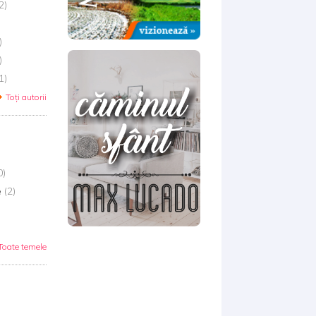
2)
)
)
1)
Toți autorii
0)
e
(2)
Toate temele