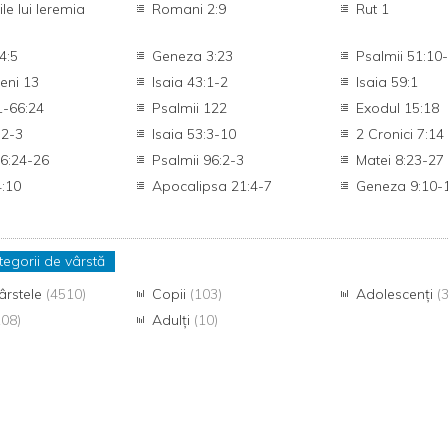
le lui Ieremia
Romani 2:9
Rut 1
4:5
Geneza 3:23
Psalmii 51:10
teni 13
Isaia 43:1-2
Isaia 59:1
1-66:24
Psalmii 122
Exodul 15:18
:2-3
Isaia 53:3-10
2 Cronici 7:14
6:24-26
Psalmii 96:2-3
Matei 8:23-27
4:10
Apocalipsa 21:4-7
Geneza 9:10-
tegorii de vârstă
ârstele
(4510)
Copii
(103)
Adolescenți
(3
108)
Adulți
(10)