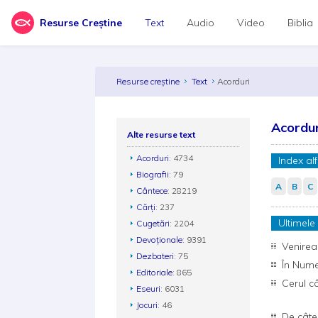
Resurse Creștine
Text
Audio
Video
Biblia
Resurse creștine
Text
Acorduri
Acordur
Alte resurse text
Acorduri
: 4734
Index al
Biografii
: 79
A
B
C
Cântece
: 28219
Cărți
: 237
Ultimele
Cugetări
: 2204
Devoționale
: 9391
Venirea
Dezbateri
: 75
În Nume
Editoriale
: 865
Cerul câ
Eseuri
: 6031
Jocuri
: 46
De câte