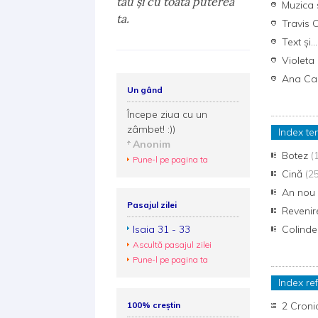
tău şi cu toată puterea
Muzica s
ta.
Travis C
Text și..
Violeta
Ana Cam
Un gând
Începe ziua cu un
zâmbet! :))
Index te
Anonim
Botez
(
Pune-l pe pagina ta
Cină
(2
An no
Pasajul zilei
Revenir
Isaia 31 - 33
Colind
Ascultă pasajul zilei
Pune-l pe pagina ta
Index ref
100% creștin
2 Croni