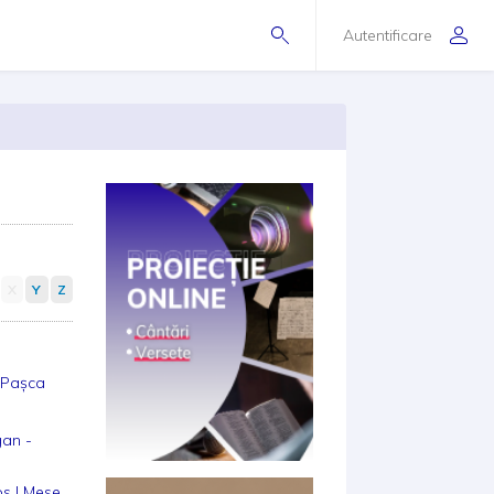
Autentificare
X
Y
Z
 Pașca
an -
os | Mese