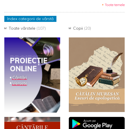
Toate temele
Index categorii de vârstă
Toate vârstele
(107)
Copii
(20)