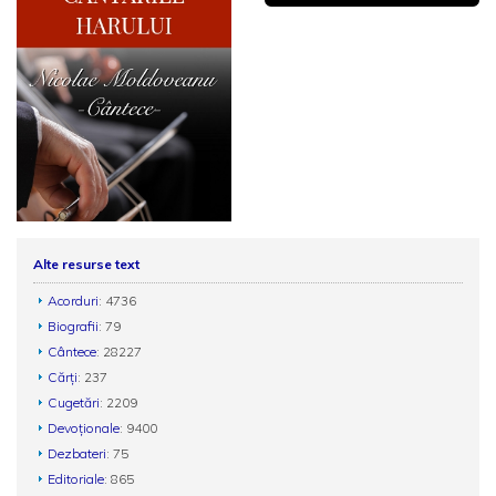
Alte resurse text
Acorduri
: 4736
Biografii
: 79
Cântece
: 28227
Cărți
: 237
Cugetări
: 2209
Devoționale
: 9400
Dezbateri
: 75
Editoriale
: 865