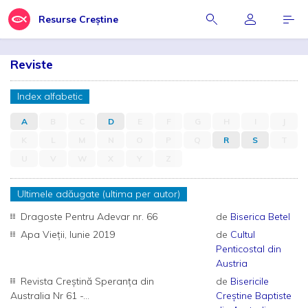
Resurse Creștine
Reviste
Index alfabetic
A
B
C
D
E
F
G
H
I
J
K
L
M
N
O
P
Q
R
S
T
U
V
W
X
Y
Z
Ultimele adăugate (ultima per autor)
Dragoste Pentru Adevar nr. 66
de
Biserica Betel
Apa Vieții, Iunie 2019
de
Cultul
Penticostal din
Austria
Revista Creștină Speranța din
de
Bisericile
Australia Nr 61 -...
Creștine Baptiste