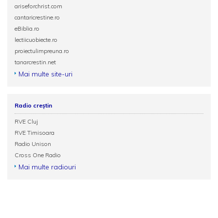
ariseforchrist.com
cantaricrestine.ro
eBiblia.ro
lectiicuobiecte.ro
proiectulimpreuna.ro
tanarcrestin.net
Mai multe site-uri
Radio creștin
RVE Cluj
RVE Timisoara
Radio Unison
Cross One Radio
Mai multe radiouri