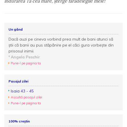
îndurarea Ta cea mare, şterge fărădelegile mele!
Un gând
Dacă auzi pe cineva vorbind prea mult de bani atunci să
ştii că banii au pus stăpânire pe el căci gura vorbeşte din
prisosul inimii.
Angela Peschir
Pune-l pe pagina ta
Pasajul zilei
Isaia 43 - 45
Ascultă pasajul zilei
Pune-l pe pagina ta
100% creștin