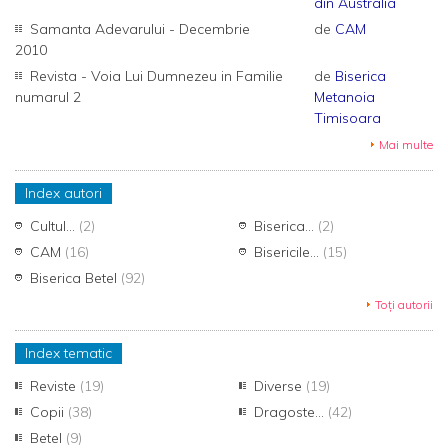
din Australia
Samanta Adevarului - Decembrie
de
CAM
2010
Revista - Voia Lui Dumnezeu in Familie
de
Biserica
numarul 2
Metanoia
Timisoara
Mai multe
Index autori
Cultul...
(2)
Biserica...
(2)
CAM
(16)
Bisericile...
(15)
Biserica Betel
(92)
Toți autorii
Index tematic
Reviste
(19)
Diverse
(19)
Copii
(38)
Dragoste...
(42)
Betel
(9)