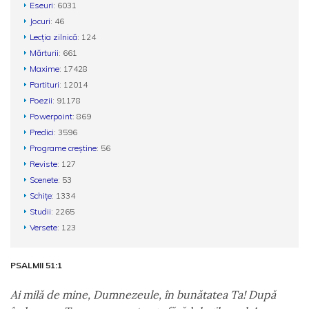
Eseuri
: 6031
Jocuri
: 46
Lecția zilnică
: 124
Mărturii
: 661
Maxime
: 17428
Partituri
: 12014
Poezii
: 91178
Powerpoint
: 869
Predici
: 3596
Programe creștine
: 56
Reviste
: 127
Scenete
: 53
Schițe
: 1334
Studii
: 2265
Versete
: 123
PSALMII 51:1
Ai milă de mine, Dumnezeule, în bunătatea Ta! După