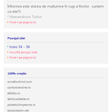
Înflorirea este starea de mulțumire în rugi a florilor.. suntem
ca ele!?)
Alexandrina Tulics
Pune-l pe pagina ta
Pasajul zilei
Isaia 34 - 36
Ascultă pasajul zilei
Pune-l pe pagina ta
100% creștin
ariseforchrist.com
cantaricrestine.ro
eBiblia.ro
lectiicuobiecte.ro
proiectulimpreuna.ro
tanarcrestin.net