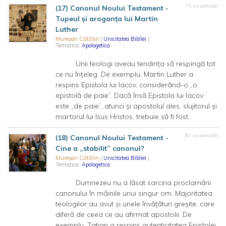
75 vizualizări
(17) Canonul Noului Testament -
Tupeul și aroganța lui Martin
Luther
Mureșan Cătălin
|
Unicitatea Bibliei
|
Tematica:
Apologetica
Unii teologi aveau tendința să respingă tot
ce nu înțeleg. De exemplu, Martin Luther a
respins Epistola lui Iacov, considerând-o „o
epistolă de paie”. Dacă însă Epistola lui Iacov
este „de paie”, atunci și apostolul ales, slujitorul și
martorul lui Isus Hristos, trebuie să fi fost...
87 vizualizări
(18) Canonul Noului Testament -
Cine a „stabilit” canonul?
Mureșan Cătălin
|
Unicitatea Bibliei
|
Tematica:
Apologetica
Dumnezeu nu a lăsat sarcina proclamării
canonului în mâinile unui singur om. Majoritatea
teologilor au avut și unele învățături greșite, care
diferă de ceea ce au afirmat apostolii. De
exemplu, Tatian a respins autenticitatea Epistolei