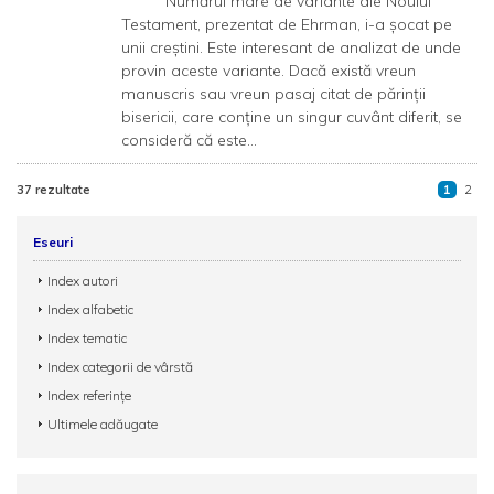
Numărul mare de variante ale Noului
Testament, prezentat de Ehrman, i-a șocat pe
unii creștini. Este interesant de analizat de unde
provin aceste variante. Dacă există vreun
manuscris sau vreun pasaj citat de părinții
bisericii, care conține un singur cuvânt diferit, se
consideră că este...
37 rezultate
1
2
Eseuri
Index autori
Index alfabetic
Index tematic
Index categorii de vârstă
Index referințe
Ultimele adăugate