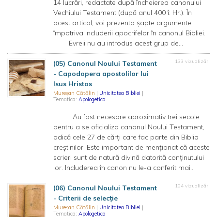
14 lucrări, redactate după încheierea canonului
Vechiului Testament (după anul 400 î. Hr.). În
acest articol, voi prezenta șapte argumente
împotriva includerii apocrifelor în canonul Bibliei.
Evreii nu au introdus acest grup de...
133 vizualizări
(05) Canonul Noului Testament
- Capodopera apostolilor lui
Isus Hristos
Mureșan Cătălin
|
Unicitatea Bibliei
|
Tematica:
Apologetica
Au fost necesare aproximativ trei secole
pentru a se oficializa canonul Noului Testament,
adică cele 27 de cărți care fac parte din Biblia
creștinilor. Este important de menționat că aceste
scrieri sunt de natură divină datorită conținutului
lor. Includerea în canon nu le-a conferit mai...
104 vizualizări
(06) Canonul Noului Testament
- Criterii de selecție
Mureșan Cătălin
|
Unicitatea Bibliei
|
Tematica:
Apologetica