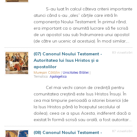
S-au luat în calcul câteva criterii importante
atunci când s-au „ales” cărțile care intră în
componența Noului Testament. În primul rând,
era important ca o anumită lucrare să fie scrisă
de un apostol sau sub îndrumarea unui apostol
(de către un ucenic al acestuia). În mod similar,...
83 vizualizări
(07) Canonul Noului Testament -
Autoritatea lui Isus Hristos și a
apostolilor
Mureșan Cătălin
|
Unicitatea Bibliei
|
Tematica:
Apologetica
Cel mai vechi canon de credință pentru
comunitatea creștină este Isus Hristos Însuși. În
cea mai timpurie perioadă a istoriei bisericii (de
la Isus Hristos până la începutul secolului al
doilea), ceea ce a spus Acesta, indiferent dacă a
existat în formă scrisă sau orală, a fost autoritar...
87 vizualizări
(08) Canonul Noului Testament -