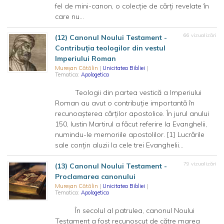
fel de mini-canon, o colecție de cărți revelate în
care nu...
66 vizualizări
(12) Canonul Noului Testament -
Contribuția teologilor din vestul
Imperiului Roman
Mureșan Cătălin
|
Unicitatea Bibliei
|
Tematica:
Apologetica
Teologii din partea vestică a Imperiului
Roman au avut o contribuție importantă în
recunoașterea cărților apostolice. În jurul anului
150, Iustin Martirul a făcut referire la Evanghelii,
numindu-le memoriile apostolilor. [1] Lucrările
sale conțin aluzii la cele trei Evanghelii...
79 vizualizări
(13) Canonul Noului Testament -
Proclamarea canonului
Mureșan Cătălin
|
Unicitatea Bibliei
|
Tematica:
Apologetica
În secolul al patrulea, canonul Noului
Testament a fost recunoscut de către marea