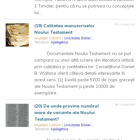
1 Timotei, pentru că nu se potrivea cu concepțiile
lui...
63 vizualizări
(19) Calitatea manuscriselor
Noului Testament
Mureșan Cătălin
|
Unicitatea Bibliei
|
Tematica:
Apologetica
Documentele Noului Testament nu se pot
compara cu vreo altă scriere din literatura antică,
prin calitatea și cantitatea lor. Cercetătorul Daniel
B. Wallace oferă câteva detalii interesante în
acest sens. [1] Există peste 5700 de copii grecești
ale Noului Testament și peste 10000 de
exemplare...
56 vizualizări
(20) De unde provine numărul
mare de variante ale Noului
Testament?
Mureșan Cătălin
|
Unicitatea Bibliei
|
Tematica:
Apologetica