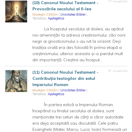
77 vizualizări
(10) Canonul Noului Testament -
Provocările secolului al II-lea
Mureșan Cătălin
|
Unicitatea Bibliei
|
Tematica:
Apologetica
La începutul secolului al doilea, au apărut
noi amenințări la adresa creștinismului, căci norii
negri ai gnosticismului s-au ivit la orizont. Deși
tradiția orală era des folosită în prima etapă a
creștinismului, ulterior aceasta și-a pierdut mult
din importanță. Creștinii au început...
57 vizualizări
(11) Canonul Noului Testament -
Contribuția teologilor din estul
Imperiului Roman
Mureșan Cătălin
|
Unicitatea Bibliei
|
Tematica:
Apologetica
În partea estică a Imperiului Roman,
începând cu finalul secolului al doilea, sunt
menționate trei seturi de cărți a căror autoritate
era deja acceptată sau discutată. Cele patru
Evanghelii (Matei, Marcu, Luca, Ioan) formează un