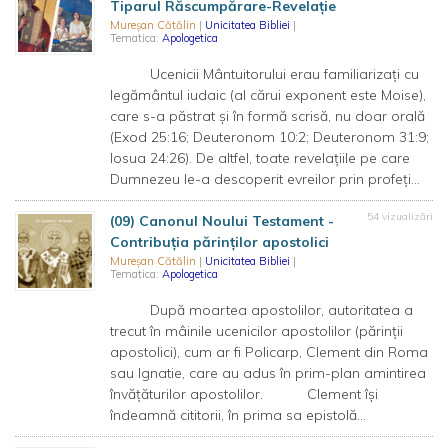
Tiparul Răscumpărare-Revelație
Mureșan Cătălin
|
Unicitatea Bibliei
|
Tematica:
Apologetica
Ucenicii Mântuitorului erau familiarizați cu
legământul iudaic (al cărui exponent este Moise),
care s-a păstrat și în formă scrisă, nu doar orală
(Exod 25:16; Deuteronom 10:2; Deuteronom 31:9;
Iosua 24:26). De altfel, toate revelațiile pe care
Dumnezeu le-a descoperit evreilor prin profeți...
54 vizualizări
(09) Canonul Noului Testament -
Contribuția părinților apostolici
Mureșan Cătălin
|
Unicitatea Bibliei
|
Tematica:
Apologetica
După moartea apostolilor, autoritatea a
trecut în mâinile ucenicilor apostolilor (părinții
apostolici), cum ar fi Policarp, Clement din Roma
sau Ignatie, care au adus în prim-plan amintirea
învățăturilor apostolilor. Clement își
îndeamnă cititorii, în prima sa epistolă...