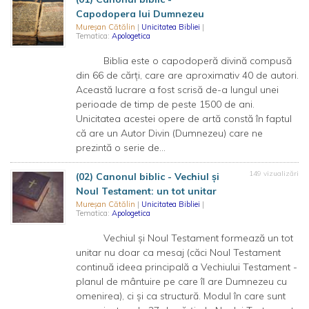
Capodopera lui Dumnezeu
Mureșan Cătălin
|
Unicitatea Bibliei
|
Tematica:
Apologetica
Biblia este o capodoperă divină compusă
din 66 de cărți, care are aproximativ 40 de autori.
Această lucrare a fost scrisă de-a lungul unei
perioade de timp de peste 1500 de ani.
Unicitatea acestei opere de artă constă în faptul
că are un Autor Divin (Dumnezeu) care ne
prezintă o serie de...
149 vizualizări
(02) Canonul biblic - Vechiul și
Noul Testament: un tot unitar
Mureșan Cătălin
|
Unicitatea Bibliei
|
Tematica:
Apologetica
Vechiul și Noul Testament formează un tot
unitar nu doar ca mesaj (căci Noul Testament
continuă ideea principală a Vechiului Testament -
planul de mântuire pe care îl are Dumnezeu cu
omenirea), ci și ca structură. Modul în care sunt