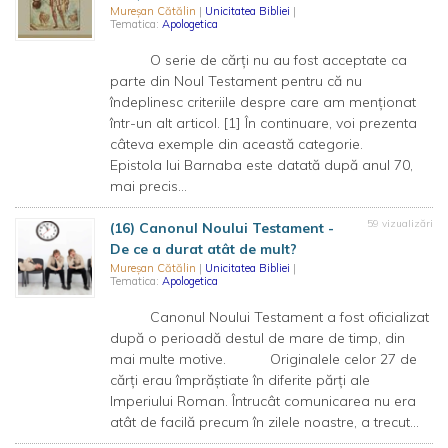
Mureșan Cătălin
|
Unicitatea Bibliei
|
Tematica:
Apologetica
O serie de cărți nu au fost acceptate ca
parte din Noul Testament pentru că nu
îndeplinesc criteriile despre care am menționat
într-un alt articol. [1] În continuare, voi prezenta
câteva exemple din această categorie.
Epistola lui Barnaba este datată după anul 70,
mai precis...
59 vizualizări
(16) Canonul Noului Testament -
De ce a durat atât de mult?
Mureșan Cătălin
|
Unicitatea Bibliei
|
Tematica:
Apologetica
Canonul Noului Testament a fost oficializat
după o perioadă destul de mare de timp, din
mai multe motive. Originalele celor 27 de
cărți erau împrăștiate în diferite părți ale
Imperiului Roman. Întrucât comunicarea nu era
atât de facilă precum în zilele noastre, a trecut...