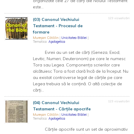
organizate cele 27 de cărți ale Noului Testament
este...
123 vizualizări
(03) Canonul Vechiului
Testament - Procesul de
formare
Mureșan Cătălin
|
Unicitatea Bibliei
|
Tematica:
Apologetica
Evreii au un set de cărți (Geneza, Exod,
Levitic, Numeri, Deuteronom) pe care le numesc
Tora sau Legea. Componența scrierilor care
alcătuiesc Tora a fost clară încă de la început. Nu
au existat controverse legat de cărțile pe care
Legea trebuia să le conțină. O altă colecție de
cărți...
123 vizualizări
(04) Canonul Vechiului
Testament - Cărțile apocrife
Mureșan Cătălin
|
Unicitatea Bibliei
|
Tematica:
Apologetica
Cărțile apocrife sunt un set de aproximativ