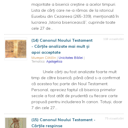
majoritate a bisericii creștine a acelor timpuri.
Lista de cărți care ne-a rămas de la istoricul
Eusebiu din Cezareea (265-339), menționată în
lucrarea „Istoria bisericească”, cuprinde toate
cele 27 de...
118 vizualizări
(14) Canonul Noului Testament
- Cărțile analizate mai mult și
apoi acceptate
Mureșan Cătălin
|
Unicitatea Bibliei
|
Tematica:
Apologetica
Unele cărți au fost analizate foarte mult
timp de către biserică, până când s-a confirmat
că acestea fac parte din Noul Testament.
Personal, apreciez faptul că biserica primelor
secole a fost atât de prudentă cu fiecare carte
propusă pentru includerea în canon. Totuși, doar
7 din cele 27...
75 vizualizări
(15) Canonul Noului Testament -
Cărțile respinse