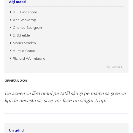
Alți autori
S.H. Frodsham
Ann Voskamp
Charles Spurgeon
E. Scheible
Morris Venden
Aurelia Corda
Richard Wurmbrand
Toţi autorii
GENEZA 2:24
De aceea va lăsa omul pe tatăl său şi pe mama sa şi se va
lipi de nevasta sa, şi se vor face un singur trup.
Un gând