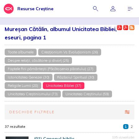
Resurse Creștine
Mureșan Cătălin, albumul Unicitatea Bibliei,
eseuri, pagina 1
Toate albumele
Creaționism Vs Evoluționism (26)
Despre relații, căsătorie și divorț (25)
Faptele firii pământești (Păcătoșenia păcatului) (27)
Istoricitatea Genezei (30)
Războiul Spiritual (30)
Religiile Lumii (28)
Unicitatea Bibliei (37)
Unicitatea Creștinismului (73)
Unicitatea Creștinului (59)
DESCHIDE FILTRELE
37 rezultate
1
2
135 vizualizări
(01) Canonul biblic -