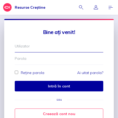
Resurse Creștine
Bine ați venit!
Reține parola
Ai uitat parola?
Intră în cont
sau
Creează cont nou