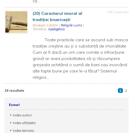
că...
132 vizualizări
(20) Caracterul imoral al
tradiției bisericești
Mureșan Cătălin
|
Religiile Lumii
|
Tematica:
Apologetica
Toate practicile care se ascund sub masca
tradiției creștine au și o substanță de imoralitate.
Cum ar fi dacă un om care comite o infracțiune
gravă ar avea posibilitatea să-și răscumpere
greșeala achitând o sumă de bani sau invocând
alte fapte bune pe care le-a făcut? Sistemul
religios...
28 rezultate
1
2
Eseuri
Index autori
Index alfabetic
Index tematic