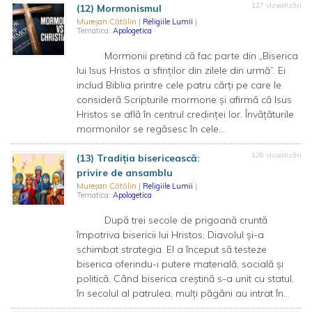
127 vizualizări
(12) Mormonismul
Mureșan Cătălin
|
Religiile Lumii
|
Tematica:
Apologetica
Mormonii pretind că fac parte din „Biserica
lui Isus Hristos a sfinților din zilele din urmă”. Ei
includ Biblia printre cele patru cărți pe care le
consideră Scripturile mormone și afirmă că Isus
Hristos se află în centrul credinței lor. Învățăturile
mormonilor se regăsesc în cele...
126 vizualizări
(13) Tradiția bisericească:
privire de ansamblu
Mureșan Cătălin
|
Religiile Lumii
|
Tematica:
Apologetica
După trei secole de prigoană cruntă
împotriva bisericii lui Hristos, Diavolul și-a
schimbat strategia. El a început să testeze
biserica oferindu-i putere materială, socială și
politică. Când biserica creștină s-a unit cu statul,
în secolul al patrulea, mulți păgâni au intrat în...