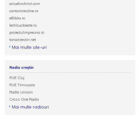
ariseforchrist.com
cantaricrestine.ro
eBiblia.ro
lectiicuobiecte.ro
proiectulimpreuna.ro
tanarcrestin.net
Mai multe site-uri
Radio creștin
RVE Cluj
RVE Timisoara
Radio Unison
Cross One Radio
Mai multe radiouri