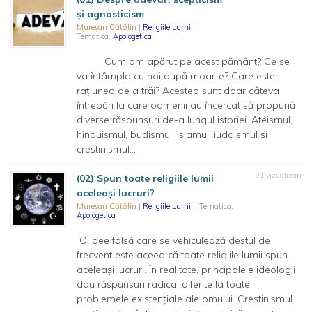
și agnosticism
Mureșan Cătălin
|
Religiile Lumii
|
Tematica:
Apologetica
Cum am apărut pe acest pământ? Ce se
va întâmpla cu noi după moarte? Care este
rațiunea de a trăi? Acestea sunt doar câteva
întrebări la care oamenii au încercat să propună
diverse răspunsuri de-a lungul istoriei. Ateismul,
hinduismul, budismul, islamul, iudaismul și
creștinismul...
91 vizualizări
(02) Spun toate religiile lumii
aceleași lucruri?
Mureșan Cătălin
|
Religiile Lumii
| Tematica:
Apologetica
O idee falsă care se vehiculează destul de
frecvent este aceea că toate religiile lumii spun
aceleași lucruri. În realitate, principalele ideologii
dau răspunsuri radical diferite la toate
problemele existențiale ale omului. Creștinismul