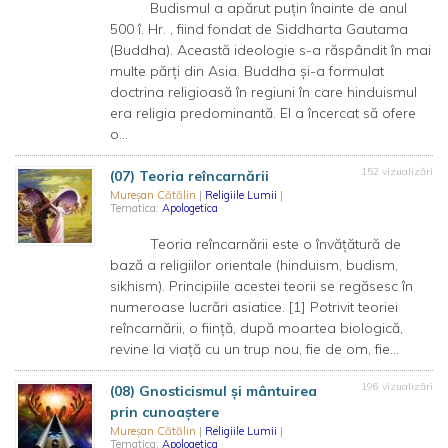
Budismul a apărut puțin înainte de anul
500 î. Hr. , fiind fondat de Siddharta Gautama
(Buddha). Această ideologie s-a răspândit în mai
multe părți din Asia. Buddha și-a formulat
doctrina religioasă în regiuni în care hinduismul
era religia predominantă. El a încercat să ofere
o...
152 vizualizări
(07) Teoria reîncarnării
Mureșan Cătălin
|
Religiile Lumii
|
Tematica:
Apologetica
Teoria reîncarnării este o învățătură de
bază a religiilor orientale (hinduism, budism,
sikhism). Principiile acestei teorii se regăsesc în
numeroase lucrări asiatice. [1] Potrivit teoriei
reîncarnării, o ființă, după moartea biologică,
revine la viață cu un trup nou, fie de om, fie...
196 vizualizări
(08) Gnosticismul și mântuirea
prin cunoaștere
Mureșan Cătălin
|
Religiile Lumii
|
Tematica:
Apologetica