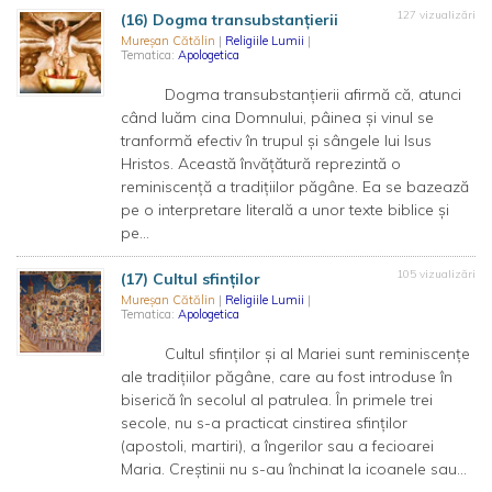
127 vizualizări
(16) Dogma transubstanțierii
Mureșan Cătălin
|
Religiile Lumii
|
Tematica:
Apologetica
Dogma transubstanțierii afirmă că, atunci
când luăm cina Domnului, pâinea și vinul se
tranformă efectiv în trupul și sângele lui Isus
Hristos. Această învățătură reprezintă o
reminiscență a tradițiilor păgâne. Ea se bazează
pe o interpretare literală a unor texte biblice și
pe...
105 vizualizări
(17) Cultul sfinților
Mureșan Cătălin
|
Religiile Lumii
|
Tematica:
Apologetica
Cultul sfinților și al Mariei sunt reminiscențe
ale tradițiilor păgâne, care au fost introduse în
biserică în secolul al patrulea. În primele trei
secole, nu s-a practicat cinstirea sfinților
(apostoli, martiri), a îngerilor sau a fecioarei
Maria. Creștinii nu s-au închinat la icoanele sau...