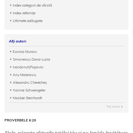
Index categorii de vârstă
Index referințe
Ultimele adăugate
Alți autori
Eunicia Muraru
Simonescu Dana-Lucia
Ivan(Ionut)Popovici
Any Maierasiu
Alexandru Cherecheş
Yvonne Schwengeler
Nicolae Steinhardt
Toţi autorii
PROVERBELE 6:20
Fiule, păzeşte sfaturile tatălui tău şi nu lepăda învăţătura