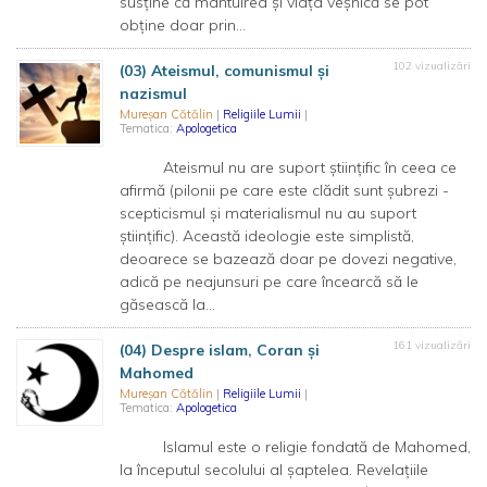
susține că mântuirea și viața veșnică se pot
obține doar prin...
102 vizualizări
(03) Ateismul, comunismul și
nazismul
Mureșan Cătălin
|
Religiile Lumii
|
Tematica:
Apologetica
Ateismul nu are suport științific în ceea ce
afirmă (pilonii pe care este clădit sunt șubrezi -
scepticismul și materialismul nu au suport
științific). Această ideologie este simplistă,
deoarece se bazează doar pe dovezi negative,
adică pe neajunsuri pe care încearcă să le
găsească la...
161 vizualizări
(04) Despre islam, Coran și
Mahomed
Mureșan Cătălin
|
Religiile Lumii
|
Tematica:
Apologetica
Islamul este o religie fondată de Mahomed,
la începutul secolului al șaptelea. Revelațiile