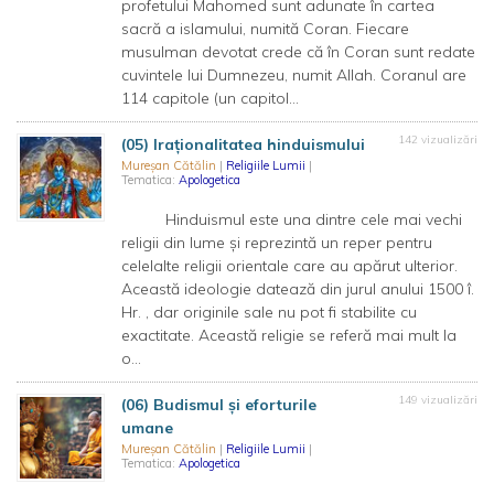
profetului Mahomed sunt adunate în cartea
sacră a islamului, numită Coran. Fiecare
musulman devotat crede că în Coran sunt redate
cuvintele lui Dumnezeu, numit Allah. Coranul are
114 capitole (un capitol...
142 vizualizări
(05) Iraționalitatea hinduismului
Mureșan Cătălin
|
Religiile Lumii
|
Tematica:
Apologetica
Hinduismul este una dintre cele mai vechi
religii din lume și reprezintă un reper pentru
celelalte religii orientale care au apărut ulterior.
Această ideologie datează din jurul anului 1500 î.
Hr. , dar originile sale nu pot fi stabilite cu
exactitate. Această religie se referă mai mult la
o...
149 vizualizări
(06) Budismul și eforturile
umane
Mureșan Cătălin
|
Religiile Lumii
|
Tematica:
Apologetica