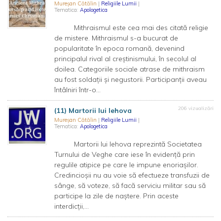
Mureșan Cătălin
|
Religiile Lumii
|
Tematica:
Apologetica
Mithraismul este cea mai des citată religie
de mistere. Mithraismul s-a bucurat de
popularitate în epoca romană, devenind
principalul rival al creștinismului, în secolul al
doilea. Categoriile sociale atrase de mithraism
au fost soldații și negustorii. Participanții aveau
întâlniri într-o...
206 vizualizări
(11) Martorii lui Iehova
Mureșan Cătălin
|
Religiile Lumii
|
Tematica:
Apologetica
Martorii lui Iehova reprezintă Societatea
Turnului de Veghe care iese în evidență prin
regulile atipice pe care le impune enoriașilor.
Credincioșii nu au voie să efectueze transfuzii de
sânge, să voteze, să facă serviciu militar sau să
participe la zile de naștere. Prin aceste
interdicții,...