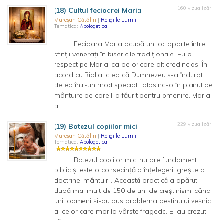
160 vizualizări
(18) Cultul fecioarei Maria
Mureșan Cătălin
|
Religiile Lumii
|
Tematica:
Apologetica
Fecioara Maria ocupă un loc aparte între
sfinții venerați în bisericile tradiționale. Eu o
respect pe Maria, ca pe oricare alt credincios. În
acord cu Biblia, cred că Dumnezeu s-a îndurat
de ea într-un mod special, folosind-o în planul de
mântuire pe care l-a făurit pentru omenire. Maria
a...
229 vizualizări
(19) Botezul copiilor mici
Mureșan Cătălin
|
Religiile Lumii
|
Tematica:
Apologetica
Botezul copiilor mici nu are fundament
biblic și este o consecință a înțelegerii greșite a
doctrinei mântuirii. Această practică a apărut
după mai mult de 150 de ani de creștinism, când
unii oameni și-au pus problema destinului veșnic
al celor care mor la vârste fragede. Ei au crezut