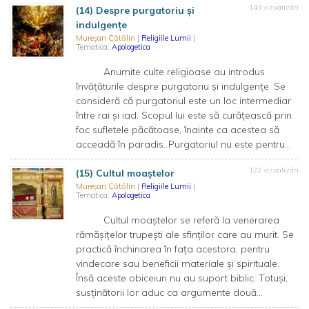
143 vizualizări
(14) Despre purgatoriu și
indulgențe
Mureșan Cătălin
|
Religiile Lumii
|
Tematica:
Apologetica
Anumite culte religioase au introdus
învățăturile despre purgatoriu și indulgențe. Se
consideră că purgatoriul este un loc intermediar
între rai și iad. Scopul lui este să curățească prin
foc sufletele păcătoase, înainte ca acestea să
acceadă în paradis. Purgatoriul nu este pentru...
122 vizualizări
(15) Cultul moaștelor
Mureșan Cătălin
|
Religiile Lumii
|
Tematica:
Apologetica
Cultul moaștelor se referă la venerarea
rămășițelor trupești ale sfinților care au murit. Se
practică închinarea în fața acestora, pentru
vindecare sau beneficii materiale și spirituale.
Însă aceste obiceiuri nu au suport biblic. Totuși,
susținătorii lor aduc ca argumente două...