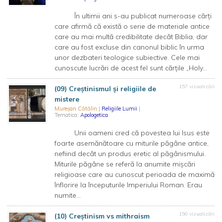
În ultimii ani s-au publicat numeroase cărți
care afirmă că există o serie de materiale antice
care au mai multă credibilitate decât Biblia, dar
care au fost excluse din canonul biblic în urma
unor dezbateri teologice subiective. Cele mai
cunoscute lucrări de acest fel sunt cărțile „Holy...
157 vizualizări
(09) Creștinismul și religiile de
mistere
Mureșan Cătălin
|
Religiile Lumii
|
Tematica:
Apologetica
Unii oameni cred că povestea lui Isus este
foarte asemănătoare cu miturile păgâne antice,
nefiind decât un produs eretic al păgânismului.
Miturile păgâne se referă la anumite mișcări
religioase care au cunoscut perioada de maximă
înflorire la începuturile Imperiului Roman. Erau
numite...
150 vizualizări
(10) Creștinism vs mithraism