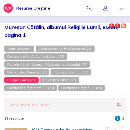
Resurse Creștine
Mureșan Cătălin, albumul Religiile Lumii, eseuri,
pagina 1
Toate albumele
Creaționism Vs Evoluționism (26)
Despre relații, căsătorie și divorț (25)
Faptele firii pământești (Păcătoșenia păcatului) (27)
Istoricitatea Genezei (30)
Războiul Spiritual (30)
Religiile Lumii (28)
Unicitatea Bibliei (37)
Unicitatea Creștinismului (73)
Unicitatea Creștinului (59)
DESCHIDE FILTRELE
28 rezultate
1
2
211 vizualizări
(01) Despre adevăr, scepticism