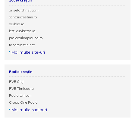
100% creștin
ariseforchrist.com
cantaricrestine.ro
eBiblia.ro
lectiicuobiecte.ro
proiectulimpreuna.ro
tanarcrestin.net
Mai multe site-uri
Radio creștin
RVE Cluj
RVE Timisoara
Radio Unison
Cross One Radio
Mai multe radiouri