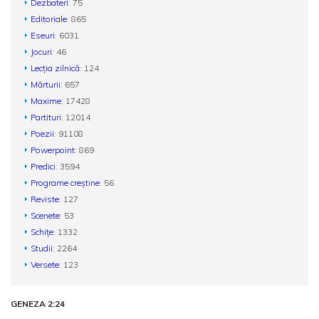
Dezbateri
: 75
Editoriale
: 865
Eseuri
: 6031
Jocuri
: 46
Lecția zilnică
: 124
Mărturii
: 657
Maxime
: 17428
Partituri
: 12014
Poezii
: 91108
Powerpoint
: 869
Predici
: 3594
Programe creștine
: 56
Reviste
: 127
Scenete
: 53
Schițe
: 1332
Studii
: 2264
Versete
: 123
GENEZA 2:24