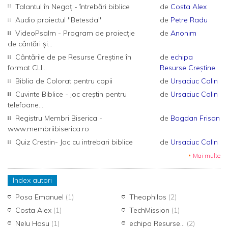
Talantul în Negoț - întrebări biblice
de
Costa Alex
Audio proiectul "Betesda"
de
Petre Radu
VideoPsalm - Program de proiecție
de
Anonim
de cântări și...
Cântările de pe Resurse Creștine în
de
echipa
format CLI...
Resurse Creștine
Biblia de Colorat pentru copii
de
Ursaciuc Calin
Cuvinte Biblice - joc creștin pentru
de
Ursaciuc Calin
telefoane...
Registru Membri Biserica -
de
Bogdan Frisan
www.membriibiserica.ro
Quiz Crestin- Joc cu intrebari biblice
de
Ursaciuc Calin
Mai multe
Index autori
Posa Emanuel
(1)
Theophilos
(2)
Costa Alex
(1)
TechMission
(1)
Nelu Hosu
(1)
echipa Resurse...
(2)