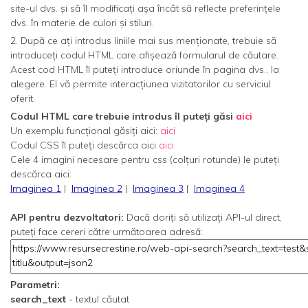
site-ul dvs. și să îl modificați așa încât să reflecte preferințele
dvs. în materie de culori și stiluri.
2. După ce ați introdus liniile mai sus menționate, trebuie să
introduceți codul HTML care afișează formularul de căutare.
Acest cod HTML îl puteți introduce oriunde în pagina dvs., la
alegere. El vă permite interacțiunea vizitatorilor cu serviciul
oferit.
Codul HTML care trebuie introdus îl puteți găsi
aici
Un exemplu funcțional găsiți aici:
aici
Codul CSS îl puteți descărca aici
aici
Cele 4 imagini necesare pentru css (colțuri rotunde) le puteți
descărca aici:
Imaginea 1
|
Imaginea 2
|
Imaginea 3
|
Imaginea 4
API pentru dezvoltatori:
Dacă doriți să utilizați API-ul direct,
puteți face cereri către următoarea adresă:
Parametri:
search_text
- textul căutat