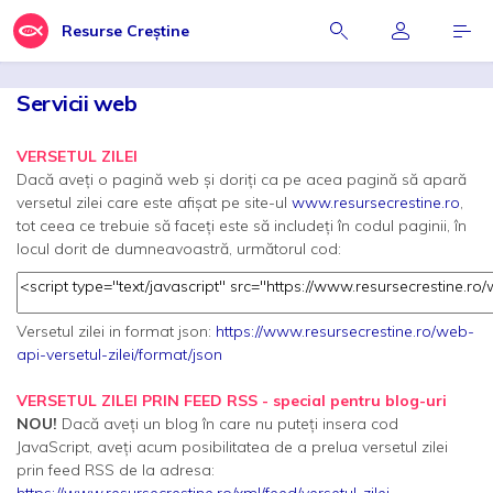
Resurse Creștine
Servicii web
VERSETUL ZILEI
Dacă aveți o pagină web și doriți ca pe acea pagină să apară
versetul zilei care este afișat pe site-ul
www.resursecrestine.ro
,
tot ceea ce trebuie să faceți este să includeți în codul paginii, în
locul dorit de dumneavoastră, următorul cod:
Versetul zilei in format json:
https://www.resursecrestine.ro/web-
api-versetul-zilei/format/json
VERSETUL ZILEI PRIN FEED RSS - special pentru blog-uri
NOU!
Dacă aveți un blog în care nu puteți insera cod
JavaScript, aveți acum posibilitatea de a prelua versetul zilei
prin feed RSS de la adresa: