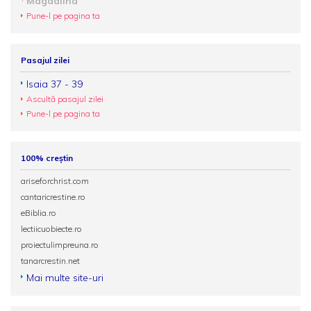
Magdalina
Pune-l pe pagina ta
Pasajul zilei
Isaia 37 - 39
Ascultă pasajul zilei
Pune-l pe pagina ta
100% creștin
ariseforchrist.com
cantaricrestine.ro
eBiblia.ro
lectiicuobiecte.ro
proiectulimpreuna.ro
tanarcrestin.net
Mai multe site-uri