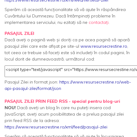
https://www.resursecrestine.ro/xml/feed/versetul-zilei
Sperăm că această funcționalitate să vă ajute în răspândirea
Cuvântului lui Dumnezeu. Dacă întâmpinați probleme în
implementarea serviciului, nu ezitați să ne
contactați
.
PASAJUL ZILEI
Dacă aveți o pagină web și doriți ca pe acea pagină să apară
pasajul zilei care este afișat pe site-ul
www.resursecrestine.ro
,
tot ceea ce trebuie să faceți este să includeți în codul paginii, în
locul dorit de dumneavoastră, următorul cod:
Pasajul Zilei in format json:
https://www.resursecrestine.ro/web-
api-pasajul-zilei/format/json
PASAJUL ZILEI PRIN FEED RSS - special pentru blog-uri
NOU!
Dacă aveți un blog în care nu puteți insera cod
JavaScript, aveți acum posibilitatea de a prelua pasajul zilei
prin feed RSS de la adresa:
https://www.resursecrestine.ro/xml/feed/pasajul-zilei
Sperăm că această funcționalitate să vă ajute în încurajarea