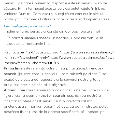
Serviciul pe care îl punem la dispozitie este un serviciu web de
căutare. Prin intermediul acestui serviciu puteți căuta în Biblie,
varianta Dumitru Cornilescu și puteți căuta conținut în site-ul
nostru prin intermediul altui site care doreste să îl implementeze.
Cum implementez acest serviciu?
Implementarea serviciului constă din doi pași foarte simpli.
1. În partea
(în header-ul paginii) trebuie să
<head></head>
introduceți urmatoarele linii:
Prima linie
este referința către un script JavaScript,
remote-
, este core-ul serviciului care rulează pe client. El se
search.js
ocupă de efectuarea request-ului la serverul nostru și tot el
preia rezultatele căutării și le afișează.
A doua linie
care trebuie să o introduceți este cea care include
fișierul css, și acume
. Echipa nostră a
remote-search.css
încercat să ofere acest serviciu sub o interfata cât mai
prietenoasa și mai frumoasă, însă dvs., ca administrator, puteți
descărca fișierul .css de la adresa specificată, să-l postați pe