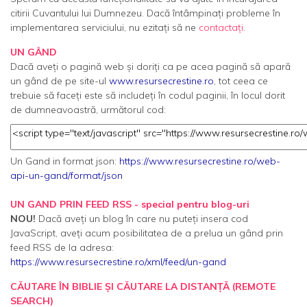
citirii Cuvantului lui Dumnezeu. Dacă întâmpinați probleme în
implementarea serviciului, nu ezitați să ne
contactați
.
UN GÂND
Dacă aveți o pagină web și doriți ca pe acea pagină să apară
un gând de pe site-ul
www.resursecrestine.ro
, tot ceea ce
trebuie să faceți este să includeți în codul paginii, în locul dorit
de dumneavoastră, următorul cod:
Un Gand in format json:
https://www.resursecrestine.ro/web-
api-un-gand/format/json
UN GAND PRIN FEED RSS - special pentru blog-uri
NOU!
Dacă aveți un blog în care nu puteți insera cod
JavaScript, aveți acum posibilitatea de a prelua un gând prin
feed RSS de la adresa:
https://www.resursecrestine.ro/xml/feed/un-gand
CĂUTARE ÎN BIBLIE ȘI CĂUTARE LA DISTANȚĂ (REMOTE
SEARCH)