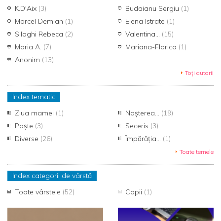
K.D'Aix
(3)
Budaianu Sergiu
(1)
Marcel Demian
(1)
Elena Istrate
(1)
Silaghi Rebeca
(2)
Valentina...
(15)
Maria A.
(7)
Mariana-Florica
(1)
Anonim
(13)
Toți autorii
Index tematic
Ziua mamei
(1)
Nașterea...
(19)
Paște
(3)
Seceris
(3)
Diverse
(26)
Împărăția...
(1)
Toate temele
Index categorii de vârstă
Toate vârstele
(52)
Copii
(1)