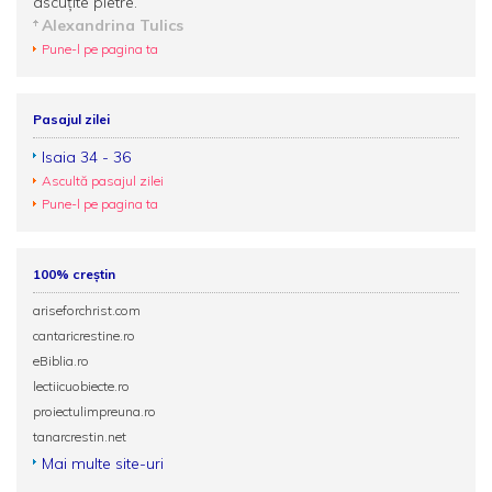
ascuțite pietre.
Alexandrina Tulics
Pune-l pe pagina ta
Pasajul zilei
Isaia 34 - 36
Ascultă pasajul zilei
Pune-l pe pagina ta
100% creștin
ariseforchrist.com
cantaricrestine.ro
eBiblia.ro
lectiicuobiecte.ro
proiectulimpreuna.ro
tanarcrestin.net
Mai multe site-uri