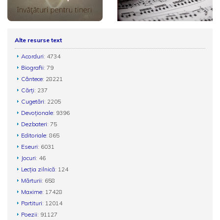
Alte resurse text
Acorduri
: 4734
Biografii
: 79
Cântece
: 28221
Cărți
: 237
Cugetări
: 2205
Devoționale
: 9396
Dezbateri
: 75
Editoriale
: 865
Eseuri
: 6031
Jocuri
: 46
Lecția zilnică
: 124
Mărturii
: 658
Maxime
: 17428
Partituri
: 12014
Poezii
: 91127