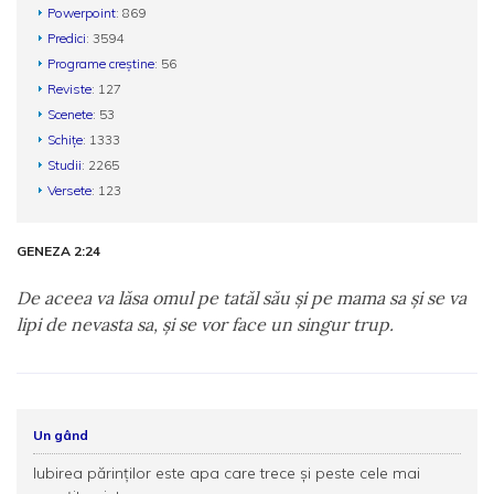
Powerpoint
: 869
Predici
: 3594
Programe creștine
: 56
Reviste
: 127
Scenete
: 53
Schițe
: 1333
Studii
: 2265
Versete
: 123
GENEZA 2:24
De aceea va lăsa omul pe tatăl său şi pe mama sa şi se va
lipi de nevasta sa, şi se vor face un singur trup.
Un gând
Iubirea părinților este apa care trece și peste cele mai