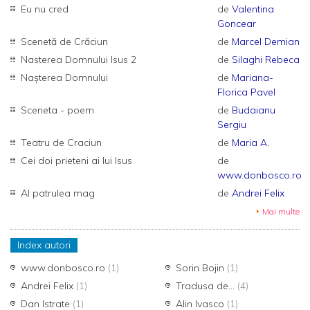
Eu nu cred
de
Valentina
Goncear
Scenetă de Crăciun
de
Marcel Demian
Nasterea Domnului Isus 2
de
Silaghi Rebeca
Nașterea Domnului
de
Mariana-
Florica Pavel
Sceneta - poem
de
Budaianu
Sergiu
Teatru de Craciun
de
Maria A.
Cei doi prieteni ai lui Isus
de
www.donbosco.ro
Al patrulea mag
de
Andrei Felix
Mai multe
Index autori
www.donbosco.ro
(1)
Sorin Bojin
(1)
Andrei Felix
(1)
Tradusa de...
(4)
Dan Istrate
(1)
Alin Ivasco
(1)