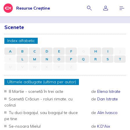
Resurse Creștine
Scenete
Index alfabetic
A
B
C
D
E
F
G
H
I
J
K
L
M
N
O
P
Q
R
S
T
U
V
W
X
Y
Z
Ultimele adăugate (ultima per autor)
8 Martie - scenetă în trei acte
de
Elena Istrate
Scenetă Crăciun - roluri rimate, cu
de
Dan Istrate
colinzi
Tu duci bagajul, sau bagajul te duce
de
Alin Ivasco
pe tine
Se-nsoara Mielul
de
K.D'Aix