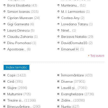
Bora Elisabeta
(43)
Munteanu...
(51)
Simion Ioanas
(315)
M. I. Lermontov
(1)
Ciprian Muresan
(24)
Costea Any
(2)
Gigi Garneata
(6)
Loredana Tataru
(1)
Laura Dinescu
(5)
Ninel...
(1)
Claudiu Zaharia
(1)
Berzava Natalia
(29)
Dinu Pomohaci
(1)
DavidDomuta10.
(2)
Apostoaie...
(6)
Emanuel H.
(1)
Toți autorii
Index tematic
Copii
(1422)
Înmormântare
(433)
Cină
(391)
Diverse
(37901)
Slujire
(2936)
Laudă și...
(7081)
Multumire
(705)
Evanghelizare
(2736)
Trezire si...
(11166)
Zidire...
(10090)
Binecuvântare...
(290)
Nunta
(427)