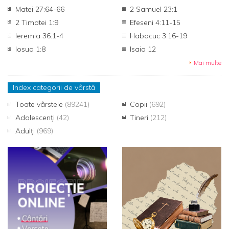
Matei 27:64-66
2 Samuel 23:1
2 Timotei 1:9
Efeseni 4:11-15
Ieremia 36:1-4
Habacuc 3:16-19
Iosua 1:8
Isaia 12
Mai multe
Index categorii de vârstă
Toate vârstele
(89241)
Copii
(692)
Adolescenți
(42)
Tineri
(212)
Adulți
(969)