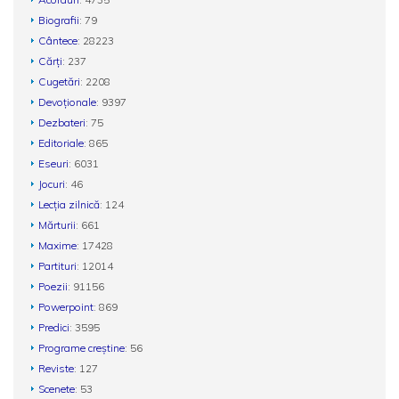
Biografii
: 79
Cântece
: 28223
Cărți
: 237
Cugetări
: 2208
Devoționale
: 9397
Dezbateri
: 75
Editoriale
: 865
Eseuri
: 6031
Jocuri
: 46
Lecția zilnică
: 124
Mărturii
: 661
Maxime
: 17428
Partituri
: 12014
Poezii
: 91156
Powerpoint
: 869
Predici
: 3595
Programe creștine
: 56
Reviste
: 127
Scenete
: 53