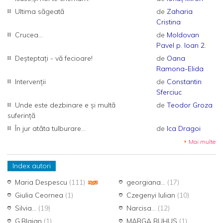
Ultima săgeată
de
Zaharia
Cristina
Crucea...
de
Moldovan
Pavel p. Ioan 2.
Deșteptați - vă fecioare!
de
Oana
Ramona-Elida
Intervenții
de
Constantin
Sferciuc
Unde este dezbinare e și multă
de
Teodor Groza
suferință
În jur atâta tulburare...
de
Ica Dragoi
Mai multe
Index autori
Maria Despescu
(111)
georgiana...
(17)
Giulia Ceornea
(1)
Czegenyi Iulian
(10)
Silvia...
(19)
Narcisa...
(12)
G.Blajan
(1)
MARGA BUHUS
(1)