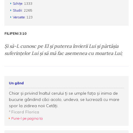
Schițe
: 1333
Studii
: 2265
Versete
: 123
FILIPENI 3:10
Şi să-L cunosc pe El şi puterea învierii Lui şi părtăşia
suferinţelor Lui şi să mă fac asemenea cu moartea Lui;
Un gând
Chiar şi privind înaltul cerului ţi se umple faţa şi inima de
bucurie gândind căci acolo, undeva, se lucrează cu mare
spor la zidirea noii Cetăţi.
Ficard Florica
Pune-l pe pagina ta