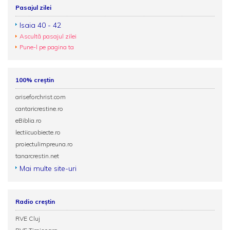
Pasajul zilei
Isaia 40 - 42
Ascultă pasajul zilei
Pune-l pe pagina ta
100% creștin
ariseforchrist.com
cantaricrestine.ro
eBiblia.ro
lectiicuobiecte.ro
proiectulimpreuna.ro
tanarcrestin.net
Mai multe site-uri
Radio creștin
RVE Cluj