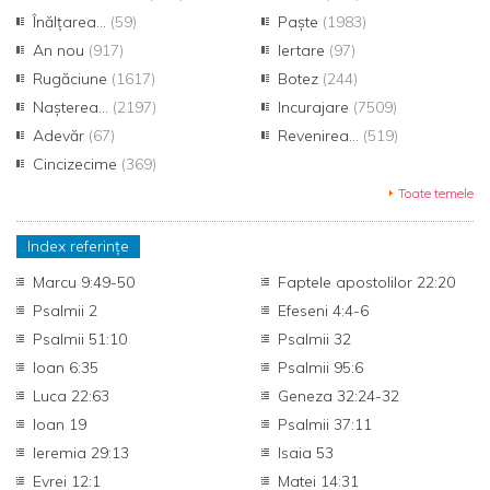
Înălțarea...
(59)
Paște
(1983)
An nou
(917)
Iertare
(97)
Rugăciune
(1617)
Botez
(244)
Nașterea...
(2197)
Incurajare
(7509)
Adevăr
(67)
Revenirea...
(519)
Cincizecime
(369)
Toate temele
Index referințe
Marcu 9:49-50
Faptele apostolilor 22:20
Psalmii 2
Efeseni 4:4-6
Psalmii 51:10
Psalmii 32
Ioan 6:35
Psalmii 95:6
Luca 22:63
Geneza 32:24-32
Ioan 19
Psalmii 37:11
Ieremia 29:13
Isaia 53
Evrei 12:1
Matei 14:31