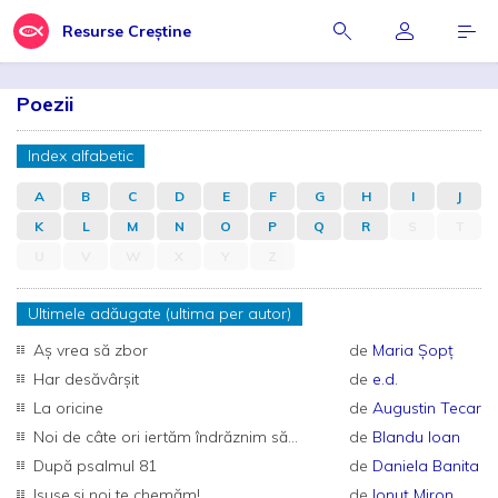
Resurse Creștine
Poezii
Index alfabetic
A
B
C
D
E
F
G
H
I
J
K
L
M
N
O
P
Q
R
S
T
U
V
W
X
Y
Z
Ultimele adăugate (ultima per autor)
Aș vrea să zbor
de
Maria Șopț
Har desăvârșit
de
e.d.
La oricine
de
Augustin Tecar
Noi de câte ori iertăm îndrăznim să...
de
Blandu Ioan
După psalmul 81
de
Daniela Banita
Isuse,și noi te chemăm!
de
Ionuț Miron