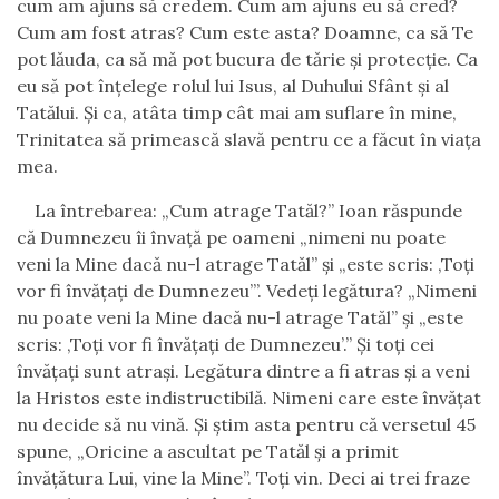
cum am ajuns să credem. Cum am ajuns eu să cred?
Cum am fost atras? Cum este asta? Doamne, ca să Te
pot lăuda, ca să mă pot bucura de tărie şi protecţie. Ca
eu să pot înţelege rolul lui Isus, al Duhului Sfânt şi al
Tatălui. Şi ca, atâta timp cât mai am suflare în mine,
Trinitatea să primească slavă pentru ce a făcut în viaţa
mea.
La întrebarea: „Cum atrage Tatăl?” Ioan răspunde
că Dumnezeu îi învaţă pe oameni „nimeni nu poate
veni la Mine dacă nu-l atrage Tatăl” şi „este scris: ‚Toţi
vor fi învăţaţi de Dumnezeu’”. Vedeţi legătura? „Nimeni
nu poate veni la Mine dacă nu-l atrage Tatăl” şi „este
scris: ‚Toţi vor fi învăţaţi de Dumnezeu’.” Şi toţi cei
învăţaţi sunt atraşi. Legătura dintre a fi atras şi a veni
la Hristos este indistructibilă. Nimeni care este învăţat
nu decide să nu vină. Şi ştim asta pentru că versetul 45
spune, „Oricine a ascultat pe Tatăl şi a primit
învăţătura Lui, vine la Mine”. Toţi vin. Deci ai trei fraze