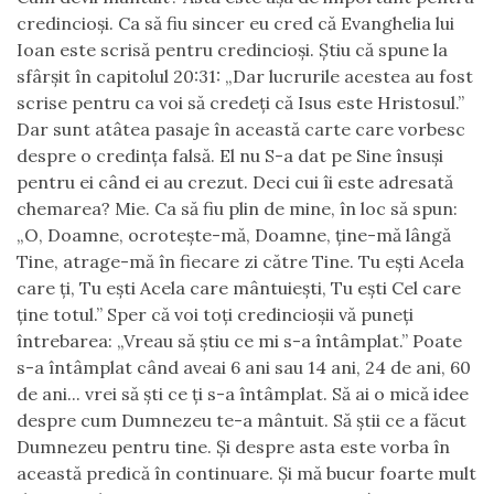
credincioşi. Ca să fiu sincer eu cred că Evanghelia lui
Ioan este scrisă pentru credincioşi. Ştiu că spune la
sfârşit în capitolul 20:31: „Dar lucrurile acestea au fost
scrise pentru ca voi să credeţi că Isus este Hristosul.”
Dar sunt atâtea pasaje în această carte care vorbesc
despre o credinţa falsă. El nu S-a dat pe Sine însuşi
pentru ei când ei au crezut. Deci cui îi este adresată
chemarea? Mie. Ca să fiu plin de mine, în loc să spun:
„O, Doamne, ocroteşte-mă, Doamne, ţine-mă lângă
Tine, atrage-mă în fiecare zi către Tine. Tu eşti Acela
care ţi, Tu eşti Acela care mântuieşti, Tu eşti Cel care
ţine totul.” Sper că voi toţi credincioşii vă puneţi
întrebarea: „Vreau să ştiu ce mi s-a întâmplat.” Poate
s-a întâmplat când aveai 6 ani sau 14 ani, 24 de ani, 60
de ani... vrei să şti ce ţi s-a întâmplat. Să ai o mică idee
despre cum Dumnezeu te-a mântuit. Să ştii ce a făcut
Dumnezeu pentru tine. Şi despre asta este vorba în
această predică în continuare. Şi mă bucur foarte mult