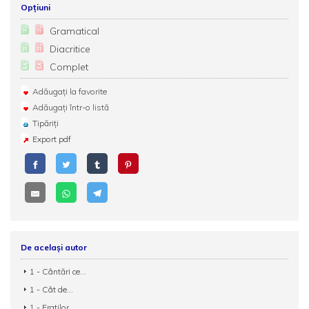
Opțiuni
Gramatical
Diacritice
Complet
Adăugați la favorite
Adăugați într-o listă
Tipăriți
Export pdf
De același autor
1 - Cântări ce...
1 - Cât de...
1 - Fratilor,...