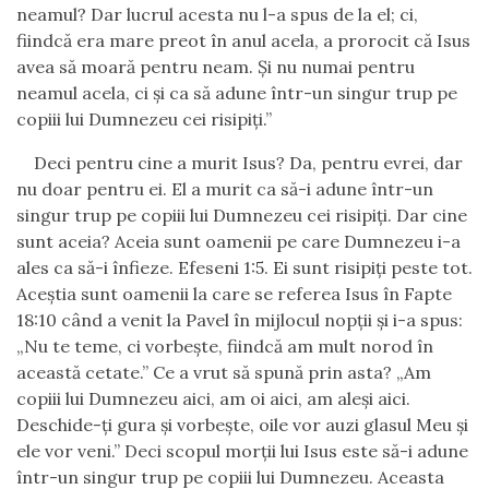
neamul? Dar lucrul acesta nu l-a spus de la el; ci,
fiindcă era mare preot în anul acela, a prorocit că Isus
avea să moară pentru neam. Şi nu numai pentru
neamul acela, ci şi ca să adune într-un singur trup pe
copiii lui Dumnezeu cei risipiţi.”
Deci pentru cine a murit Isus? Da, pentru evrei, dar
nu doar pentru ei. El a murit ca să-i adune într-un
singur trup pe copiii lui Dumnezeu cei risipiţi. Dar cine
sunt aceia? Aceia sunt oamenii pe care Dumnezeu i-a
ales ca să-i înfieze. Efeseni 1:5. Ei sunt risipiţi peste tot.
Aceştia sunt oamenii la care se referea Isus în Fapte
18:10 când a venit la Pavel în mijlocul nopţii şi i-a spus:
„Nu te teme, ci vorbeşte, fiindcă am mult norod în
această cetate.” Ce a vrut să spună prin asta? „Am
copiii lui Dumnezeu aici, am oi aici, am aleşi aici.
Deschide-ţi gura şi vorbeşte, oile vor auzi glasul Meu şi
ele vor veni.” Deci scopul morţii lui Isus este să-i adune
într-un singur trup pe copiii lui Dumnezeu. Aceasta