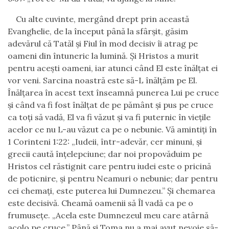
Cu alte cuvinte, mergând drept prin această
Evanghelie, de la început până la sfârşit, găsim
adevărul că Tatăl şi Fiul în mod decisiv îi atrag pe
oameni din întuneric la lumină. Şi Hristos a murit
pentru aceşti oameni, iar atunci când El este înălţat ei
vor veni. Sarcina noastră este să-L înălţăm pe El.
Înălţarea în acest text înseamnă punerea Lui pe cruce
şi când va fi fost înălţat de pe pământ şi pus pe cruce
ca toţi să vadă, El va fi văzut şi va fi puternic în vieţile
acelor ce nu L-au văzut ca pe o nebunie. Vă amintiţi în
1 Corinteni 1:22: „Iudeii, într-adevăr, cer minuni, şi
grecii caută înţelepciune; dar noi propovăduim pe
Hristos cel răstignit care pentru iudei este o pricină
de poticnire, şi pentru Neamuri o nebunie; dar pentru
cei chemaţi, este puterea lui Dumnezeu.” Şi chemarea
este decisivă. Cheamă oamenii să Îl vadă ca pe o
frumuseţe. „Acela este Dumnezeul meu care atârnă
acolo pe cruce.” Până şi Toma nu a mai avut nevoie să-