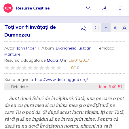
Resurse Creștine
Toți vor fi învățați de
A
A
⛶
A
Dumnezeu
Autor:
John Piper
| Album:
Evanghelia lui Ioan
| Tematica:
Mântuire
Resursa adaugata de
Mada_O
in
18/04/2017
0
/10
Sursa originala:
http://www.desiringgod.org/
Referințe
Ioan 6:40-51
Sunt două feluri de învăţătură, Tată, una pe care o pot
da eu cu gura mea şi cu inima mea şi o învăţătură pe
care Tu o poţi da. Şi după acest lucru tânjim. Îţi cer Tată,
să vii şi să ne îngădui să ne înveţi prin mine. Pentru că
dacă tu nu devii Învăţătorul nostru, nimeni nu va fi