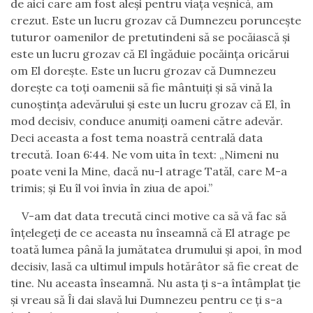
de aici care am fost aleşi pentru viaţa veşnică, am
crezut. Este un lucru grozav că Dumnezeu porunceşte
tuturor oamenilor de pretutindeni să se pocăiască şi
este un lucru grozav că El îngăduie pocăinţa oricărui
om El doreşte. Este un lucru grozav că Dumnezeu
doreşte ca toţi oamenii să fie mântuiţi şi să vină la
cunoştinţa adevărului şi este un lucru grozav că El, în
mod decisiv, conduce anumiţi oameni către adevăr.
Deci aceasta a fost tema noastră centrală data
trecută. Ioan 6:44. Ne vom uita în text: „Nimeni nu
poate veni la Mine, dacă nu-l atrage Tatăl, care M-a
trimis; şi Eu îl voi învia în ziua de apoi.”
V-am dat data trecută cinci motive ca să vă fac să
înţelegeţi de ce aceasta nu înseamnă că El atrage pe
toată lumea până la jumătatea drumului şi apoi, în mod
decisiv, lasă ca ultimul impuls hotărâtor să fie creat de
tine. Nu aceasta înseamnă. Nu asta ţi s-a întâmplat ţie
şi vreau să Îi dai slavă lui Dumnezeu pentru ce ţi s-a