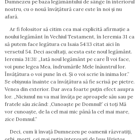
Dumnezeu pe baza legământului de sânge în interiorul
nostru, cu o nouă învăţătură care este în noi şi nu
afară.
Ar fi folositor să citim cea mai explicită afirmaţie a
noului legământ în Vechiul Testament, în Ieremia 31 ca
să putem face legătura cu Isaia 54:13 citat aici în
versetul 54. Deci ascultaţi, acesta este noul legământ.
Ieremia 31:31: „Iată noul legământ pe care Îl voi face,
voi pune legea Mea, îndrumările Mele înăuntrul lor.
Învăţătura o voi pune în ei. Şi o voi scrie în inima lor.”
Se obişnuia înainte ca
învăţătura
să fie scrisă pe pietre.
Venea din exterior. Dar avea foarte puţin efect asupra
lor. „Niciunul nu va mai învăţa pe aproapele său sau pe
fratele său zicând: ‚Cunoaşte pe Domnul!’ ci toţi Mă
vor cunoaşte, de la cel mai mic până la cel mai mare,
zice Domnul.”
Deci, cum îi învaţă Dumnezeu pe oamenii răzvratiţi,
orbi, morţi, cei mai puţin interesaţi de Isus Hristos,