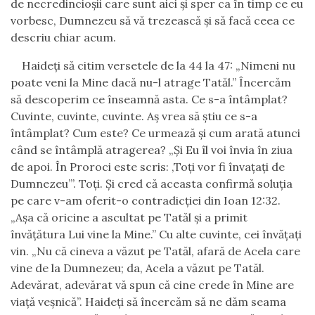
de necredincioşii care sunt aici şi sper ca în timp ce eu
vorbesc, Dumnezeu să vă trezească şi să facă ceea ce
descriu chiar acum.
Haideţi să citim versetele de la 44 la 47: „Nimeni nu
poate veni la Mine dacă nu-l atrage Tatăl.” Încercăm
să descoperim ce înseamnă asta. Ce s-a întâmplat?
Cuvinte, cuvinte, cuvinte. Aş vrea să ştiu ce s-a
întâmplat? Cum este? Ce urmează şi cum arată atunci
când se întâmplă atragerea? „Și Eu îl voi învia în ziua
de apoi. În Proroci este scris: ‚Toţi vor fi învaţaţi de
Dumnezeu’”. Toţi. Şi cred că aceasta confirmă soluţia
pe care v-am oferit-o contradicţiei din Ioan 12:32.
„Aşa că oricine a ascultat pe Tatăl şi a primit
învăţătura Lui vine la Mine.” Cu alte cuvinte, cei învățați
vin. „Nu că cineva a văzut pe Tatăl, afară de Acela care
vine de la Dumnezeu; da, Acela a văzut pe Tatăl.
Adevărat, adevărat vă spun că cine crede în Mine are
viaţă veşnică”. Haideţi să încercăm să ne dăm seama