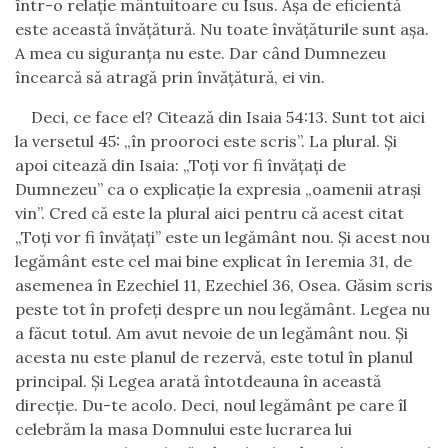
într-o relaţie mântuitoare cu Isus. Aşa de eficientă
este această
învăţătură
. Nu toate
învăţăturile
sunt aşa.
A mea cu siguranţa nu este. Dar când Dumnezeu
încearcă să atragă prin învăţătură, ei vin.
Deci, ce face el? Citează din Isaia 54:13. Sunt tot aici
la versetul 45: „în prooroci este scris”. La plural. Şi
apoi citează din Isaia: „Toţi vor fi învăţaţi de
Dumnezeu” ca o explicaţie la expresia „oamenii atraşi
vin”. Cred că este la plural aici pentru că acest citat
„Toţi vor fi învăţaţi” este un legământ nou. Şi acest nou
legământ este cel mai bine explicat în Ieremia 31, de
asemenea în Ezechiel 11, Ezechiel 36, Osea. Găsim scris
peste tot în profeţi despre un nou legământ. Legea nu
a făcut totul. Am avut nevoie de un legământ nou. Şi
acesta nu este planul de rezervă, este totul în planul
principal. Şi Legea arată întotdeauna în această
direcţie. Du-te acolo. Deci, noul legământ pe care îl
celebrăm la masa Domnului este lucrarea lui