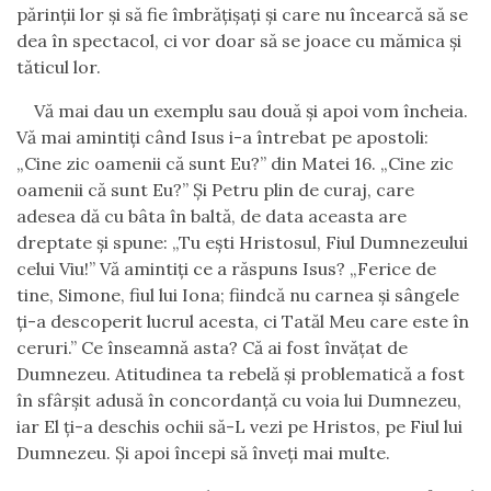
părinţii lor şi să fie îmbrăţişaţi şi care nu încearcă să se
dea în spectacol, ci vor doar să se joace cu mămica şi
tăticul lor.
Vă mai dau un exemplu sau două şi apoi vom încheia.
Vă mai amintiţi când Isus i-a întrebat pe apostoli:
„Cine zic oamenii că sunt Eu?” din Matei 16. „Cine zic
oamenii că sunt Eu?” Şi Petru plin de curaj, care
adesea dă cu bâta în baltă, de data aceasta are
dreptate şi spune: „Tu eşti Hristosul, Fiul Dumnezeului
celui Viu!” Vă amintiţi ce a răspuns Isus? „Ferice de
tine, Simone, fiul lui Iona; fiindcă nu carnea şi sângele
ţi-a descoperit lucrul acesta, ci Tatăl Meu care este în
ceruri.” Ce înseamnă asta? Că ai fost învăţat de
Dumnezeu. Atitudinea ta rebelă şi problematică a fost
în sfârşit adusă în concordanţă cu voia lui Dumnezeu,
iar El ţi-a deschis ochii să-L vezi pe Hristos, pe Fiul lui
Dumnezeu. Şi apoi începi să înveţi mai multe.