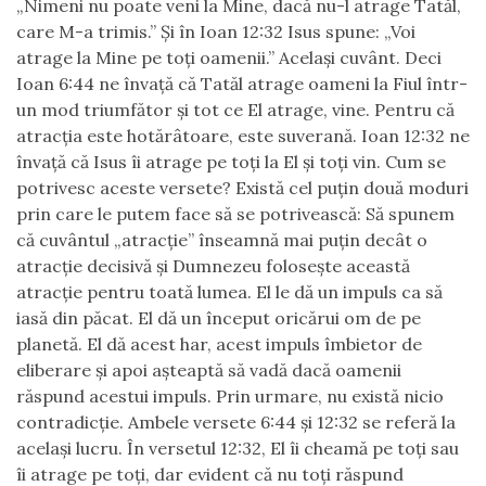
„Nimeni nu poate veni la Mine, dacă nu-l atrage Tatăl,
care M-a trimis.” Şi în Ioan 12:32 Isus spune: „Voi
atrage la Mine pe toţi oamenii.” Acelaşi cuvânt. Deci
Ioan 6:44 ne învaţă că Tatăl atrage oameni la Fiul într-
un mod triumfător şi tot ce El atrage, vine. Pentru că
atracţia este hotărâtoare, este suverană. Ioan 12:32 ne
învaţă că Isus îi atrage pe toţi la El şi toţi vin. Cum se
potrivesc aceste versete? Există cel puţin două moduri
prin care le putem face să se potrivească: Să spunem
că cuvântul „atracţie” înseamnă mai puţin decât o
atracţie decisivă şi Dumnezeu foloseşte această
atracţie pentru toată lumea. El le dă un impuls ca să
iasă din păcat. El dă un început oricărui om de pe
planetă. El dă acest har, acest impuls îmbietor de
eliberare şi apoi aşteaptă să vadă dacă oamenii
răspund acestui impuls. Prin urmare, nu există nicio
contradicţie. Ambele versete 6:44 şi 12:32 se referă la
acelaşi lucru. În versetul 12:32, El îi cheamă pe toţi sau
îi atrage pe toţi, dar evident că nu toţi răspund