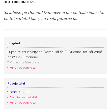
DEUTERONOMUL 6:5
Să iubeşti pe Domnul Dumnezeul tău cu toată inima ta,
cu tot sufletul tău şi cu toată puterea ta.
Un gând
Luptă-te ca-n viaţa ta Domn, să fie El Oricând, toţi să vadă-
n tin' Că-I Emanuel!
Mariana Mesaroş
Pune-l pe pagina ta
Pasajul zilei
Isaia 31 - 33
Ascultă pasajul zilei
Pune-l pe pagina ta