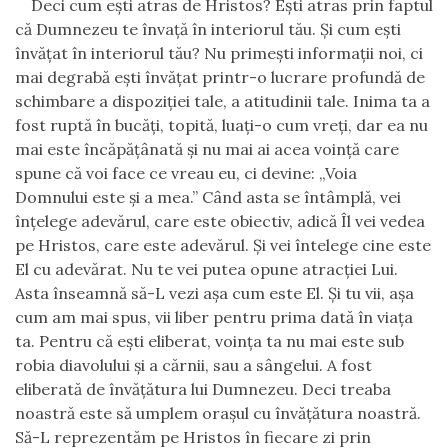
Deci cum eşti atras de Hristos? Eşti atras prin faptul
că Dumnezeu te învaţă în interiorul tău. Şi cum eşti
învăţat în interiorul tău? Nu primeşti informaţii noi, ci
mai degrabă eşti învăţat printr-o lucrare profundă de
schimbare a dispoziţiei tale, a atitudinii tale. Inima ta a
fost ruptă în bucăţi, topită, luaţi-o cum vreţi, dar ea nu
mai este încăpăţânată şi nu mai ai acea voinţă care
spune că voi face ce vreau eu, ci devine: „Voia
Domnului este şi a mea.” Când asta se întâmplă, vei
înţelege adevărul, care este obiectiv, adică Îl vei vedea
pe Hristos, care este adevărul. Şi vei întelege cine este
El cu adevărat. Nu te vei putea opune atracţiei Lui.
Asta înseamnă să-L vezi aşa cum este El. Şi tu vii, aşa
cum am mai spus, vii liber pentru prima dată în viaţa
ta. Pentru că eşti eliberat, voinţa ta nu mai este sub
robia diavolului şi a cărnii, sau a sângelui. A fost
eliberată de
învăţătura
lui Dumnezeu. Deci treaba
noastră este să umplem oraşul cu
învăţătura
noastră.
Să-L reprezentăm pe Hristos în fiecare zi prin