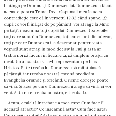
L atingă pe Domnul şi Dumnezeu lui. Dumnezeu a făcut
aceasta pentru Toma. Deci răspunsul meu la acea
contradicţie este că în versetul 12:32 când spune, „Şi
după ce voi fi înălţat de pe pământ, voi atrage la Mine
pe toţi”, înseamnă toţi copiii lui Dumnezeu, toate oile,
toţi care sunt din Dumnezeu, toţi care sunt din adevăr,
toţi pe care Dumnezeu i-a desemnat pentru viaţa
veşnică sunt atraşi în mod decisiv la Fiul şi asta ar
trebui noi să facem în fiecare zi, să umplem oraşul cu
învăţătura noastră şi să-L reprezentăm pe Isus
Hristos. Este treaba lui Dumnezeu să mântuiască
păcătoşii, iar treaba noastră este să predicăm
Evanghelia oriunde şi oricând. Oricine doreşte poate
să vină. Şi acei pe care Dumnezeu îi alege să vină, ei vor
veni. Asta nu e treaba noastră, e treaba Lui.
Acum, cealaltă întrebare a mea este: Cum face El
această atracţie? Ce înseamnă asta? Cum face asta?
Cum devii mântuit? Asta este aşa de important pentru