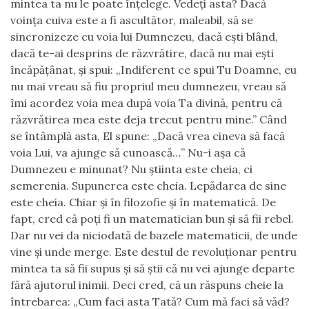
mintea ta nu le poate înţelege. Vedeţi asta? Dacă
voinţa cuiva este a fi ascultător, maleabil, să se
sincronizeze cu voia lui Dumnezeu, dacă eşti blând,
dacă te-ai desprins de răzvrătire, dacă nu mai eşti
încăpăţânat, şi spui: „Indiferent ce spui Tu Doamne, eu
nu mai vreau să fiu propriul meu dumnezeu, vreau să
îmi acordez voia mea după voia Ta divină, pentru că
răzvrătirea mea este deja trecut pentru mine.” Când
se întâmplă asta, El spune: „Dacă vrea cineva să facă
voia Lui, va ajunge să cunoască…” Nu-i aşa că
Dumnezeu e minunat? Nu ştiinta este cheia, ci
semerenia. Supunerea este cheia. Lepădarea de sine
este cheia. Chiar și în filozofie și în matematică. De
fapt, cred că poți fi un matematician bun și să fii rebel.
Dar nu vei da niciodată de bazele matematicii, de unde
vine și unde merge. Este destul de revoluţionar pentru
mintea ta să fii supus şi să ştii că nu vei ajunge departe
fără ajutorul inimii. Deci cred, că un răspuns cheie la
întrebarea: „Cum faci asta Tată? Cum mă faci să văd?