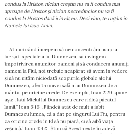
condus la Hristos, niciun creştin nu va fi condus mai
aproape de Hristos şi niciun necredincios nu va fi
condus la Hristos dacă îi învăţ eu. Deci vino, te rugăm în
Numele lui Isus. Amin.
Atunci când începem să ne concentrăm asupra
lucrării speciale a lui Dumnezeu, să învingem
împotrivirea anumitor oameni şi să conducem anumiţi
oameni la Fiul, noi trebuie neapărat să avem în vedere
şi să nu uităm niciodată scopurile globale ale lui
Dumnezeu, oferta universală a lui Dumnezeu de a
mântui pe oricine crede. De exemplu, Ioan 2:29 spune
aşa: „Iată Mielul lui Dumnezeu care ridică păcatul
lumii.” Ioan 3:16: „Fiindcă atât de mult a iubit
Dumnezeu lumea, că a dat pe singurul Lui Fiu, pentru
ca oricine crede în El să nu piară, ci să aibă viaţa
veşnică.” Ioan 4:42: „Știm că Acesta este în adevăr