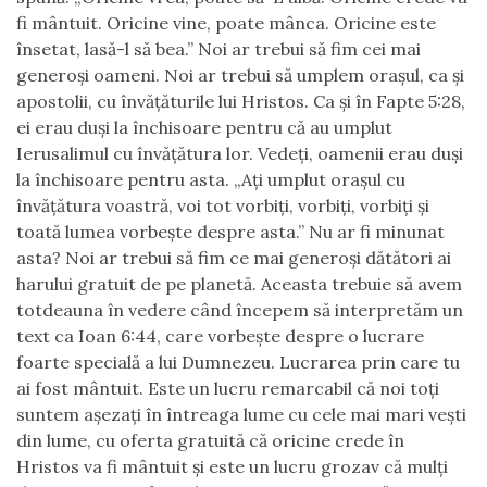
fi mântuit. Oricine vine, poate mânca. Oricine este
însetat, lasă-l să bea.” Noi ar trebui să fim cei mai
generoşi oameni. Noi ar trebui să umplem oraşul, ca şi
apostolii, cu învăţăturile lui Hristos. Ca şi în Fapte 5:28,
ei erau duşi la închisoare pentru că au umplut
Ierusalimul cu învăţătura lor. Vedeţi, oamenii erau duşi
la închisoare pentru asta. „Aţi umplut oraşul cu
învăţătura voastră, voi tot vorbiţi, vorbiţi, vorbiţi şi
toată lumea vorbeşte despre asta.” Nu ar fi minunat
asta? Noi ar trebui să fim ce mai generoşi dătători ai
harului gratuit de pe planetă. Aceasta trebuie să avem
totdeauna în vedere când începem să interpretăm un
text ca Ioan 6:44, care vorbeşte despre o lucrare
foarte specială a lui Dumnezeu. Lucrarea prin care tu
ai fost mântuit. Este un lucru remarcabil că noi toţi
suntem aşezaţi în întreaga lume cu cele mai mari veşti
din lume, cu oferta gratuită că oricine crede în
Hristos va fi mântuit şi este un lucru grozav că mulţi