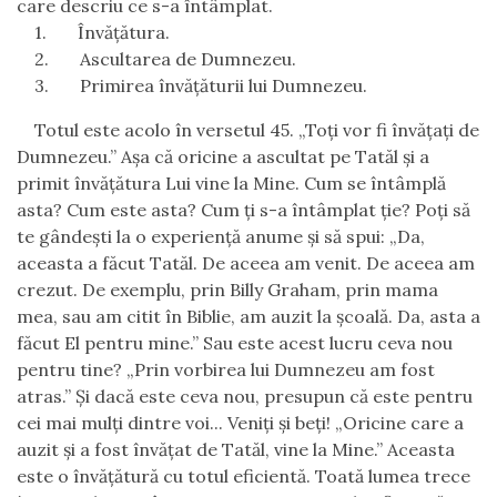
care descriu ce s-a întâmplat.
1.
Învăţătura.
2.
Ascultarea de Dumnezeu.
3.
Primirea învăţăturii lui Dumnezeu.
Totul este acolo în versetul 45. „
Toţi vor fi învăţaţi de
Dumnezeu.” Aşa că oricine a ascultat pe Tatăl şi a
primit
învăţătura
Lui vine la Mine. Cum se întâmplă
asta? Cum este asta? Cum ţi s-a întâmplat ţie? Poţi să
te gândeşti la o experienţă anume şi să spui: „Da,
aceasta a făcut Tatăl. De aceea am venit. De aceea am
crezut. De exemplu, prin Billy Graham, prin mama
mea, sau am citit în Biblie, am auzit la şcoală. Da, asta a
făcut El pentru mine.” Sau este acest lucru ceva nou
pentru tine? „Prin vorbirea lui Dumnezeu am fost
atras.” Şi dacă este ceva nou, presupun că este pentru
cei mai mulţi dintre voi... Veniți și beți! „Oricine care a
auzit şi a fost învăţat de Tatăl, vine la Mine.” Aceasta
este o
învăţătură
cu totul eficientă. Toată lumea trece