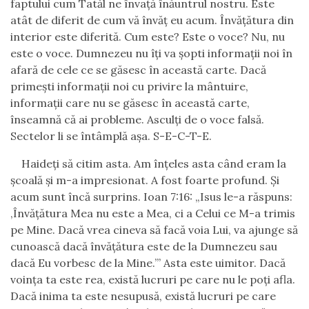
faptului cum Tatăl ne învaţă înăuntrul nostru. Este
atât de diferit de cum vă învăţ eu acum. Învăţătura din
interior este diferită. Cum este? Este o voce? Nu, nu
este o voce. Dumnezeu nu îţi va şopti informaţii noi în
afară de cele ce se găsesc în această carte. Dacă
primeşti informaţii noi cu privire la mântuire,
informaţii care nu se găsesc în această carte,
înseamnă că ai probleme. Asculţi de o voce falsă.
Sectelor li se întâmplă aşa. S-E-C-T-E.
Haideţi să citim asta. Am înţeles asta când eram la
şcoală şi m-a impresionat. A fost foarte profund. Şi
acum sunt încă surprins. Ioan 7:16: „Isus le-a răspuns:
‚Învăţătura Mea nu este a Mea, ci a Celui ce M-a trimis
pe Mine. Dacă vrea cineva să facă voia Lui, va ajunge să
cunoască dacă învăţătura este de la Dumnezeu sau
dacă Eu vorbesc de la Mine.’” Asta este uimitor. Dacă
voinţa ta este rea, există lucruri pe care nu le poţi afla.
Dacă inima ta este nesupusă, există lucruri pe care