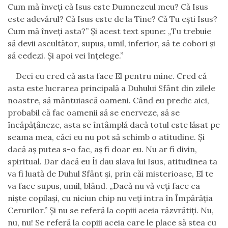
Cum mă înveţi că Isus este Dumnezeul meu? Că Isus
este adevărul? Că Isus este de la Tine? Că Tu eşti Isus?
Cum mă înveţi asta?” Şi acest text spune: „Tu trebuie
să devii ascultător, supus, umil, inferior, să te cobori şi
să cedezi. Şi apoi vei înţelege.”
Deci eu cred că asta face El pentru mine. Cred că
asta este lucrarea principală a Duhului Sfânt din zilele
noastre, să mântuiască oameni. Când eu predic aici,
probabil că fac oamenii să se enerveze, să se
încăpăţâneze, asta se întâmplă dacă totul este lăsat pe
seama mea, căci eu nu pot să schimb o atitudine. Şi
dacă aş putea s-o fac, aş fi doar eu. Nu ar fi divin,
spiritual. Dar dacă eu Îi dau slava lui Isus, atitudinea ta
va fi luată de Duhul Sfânt şi, prin căi misterioase, El te
va face supus, umil, blând. „Dacă nu vă veţi face ca
nişte copilaşi, cu niciun chip nu veţi intra în Împărăţia
Cerurilor.” Şi nu se referă la copiii aceia răzvrătiţi. Nu,
nu, nu! Se referă la copiii aceia care le place să stea cu