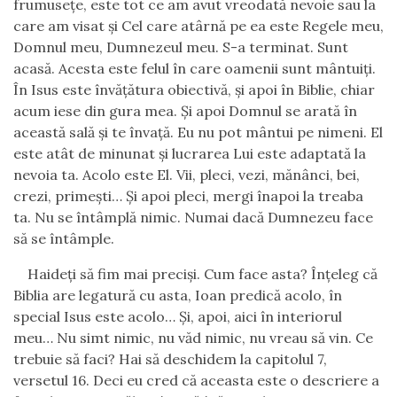
frumuseţe, este tot ce am avut vreodată nevoie sau la
care am visat şi Cel care atârnă pe ea este Regele meu,
Domnul meu, Dumnezeul meu. S-a terminat. Sunt
acasă. Acesta este felul în care oamenii sunt mântuiţi.
În Isus este învăţătura obiectivă, şi apoi în Biblie, chiar
acum iese din gura mea. Şi apoi Domnul se arată în
această sală şi te învaţă. Eu nu pot mântui pe nimeni. El
este atât de minunat şi lucrarea Lui este adaptată la
nevoia ta. Acolo este El. Vii, pleci, vezi, mănânci, bei,
crezi, primeşti… Și apoi pleci, mergi înapoi la treaba
ta. Nu se întâmplă nimic. Numai dacă Dumnezeu face
să se întâmple.
Haideţi să fim mai precişi. Cum face asta? Înţeleg că
Biblia are legatură cu asta, Ioan predică acolo, în
special Isus este acolo… Și, apoi, aici în interiorul
meu… Nu simt nimic, nu văd nimic, nu vreau să vin. Ce
trebuie să faci? Hai să deschidem la capitolul 7,
versetul 16. Deci eu cred că aceasta este o descriere a