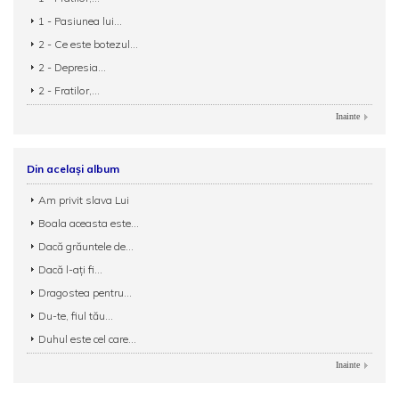
1 - Pasiunea lui...
2 - Ce este botezul...
2 - Depresia...
2 - Fratilor,...
Inainte
Din același album
Am privit slava Lui
Boala aceasta este...
Dacă grăuntele de...
Dacă l-ați fi...
Dragostea pentru...
Du-te, fiul tău...
Duhul este cel care...
Inainte