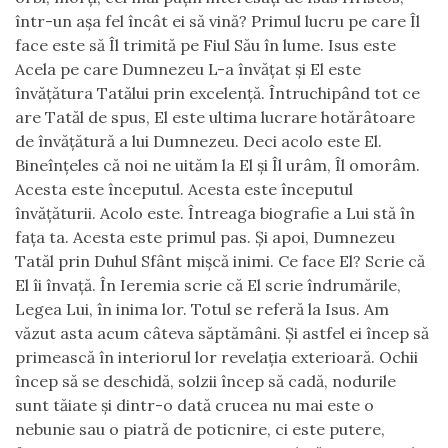
într-un aşa fel încât ei să vină? Primul lucru pe care Îl
face este să Îl trimită pe Fiul Său în lume. Isus este
Acela pe care Dumnezeu L-a învăţat şi El este
învăţătura
Tatălui prin excelenţă. Întruchipând tot ce
are Tatăl de spus, El este ultima lucrare hotărâtoare
de
învăţătură
a lui Dumnezeu. Deci acolo este El.
Bineînţeles că noi ne uităm la El şi Îl urâm, Îl omorâm.
Acesta este începutul. Acesta este începutul
învăţăturii. Acolo este. Întreaga biografie a Lui stă în
faţa ta. Acesta este primul pas. Şi apoi, Dumnezeu
Tatăl prin Duhul Sfânt mişcă inimi. Ce face El? Scrie că
El îi învaţă. În Ieremia scrie că El scrie îndrumările,
Legea Lui, în inima lor. Totul se referă la Isus. Am
văzut asta acum câteva săptămâni. Şi astfel ei încep să
primească în interiorul lor revelaţia exterioară. Ochii
încep să se deschidă, solzii încep să cadă, nodurile
sunt tăiate şi dintr-o dată crucea nu mai este o
nebunie sau o piatră de poticnire, ci este putere,