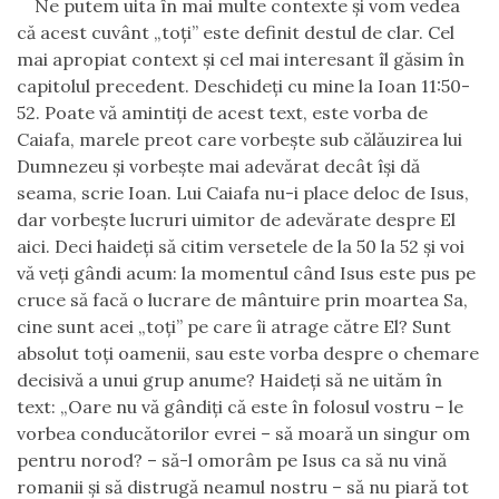
Ne putem uita în mai multe contexte şi vom vedea
că acest cuvânt „toţi” este definit destul de clar. Cel
mai apropiat context şi cel mai interesant îl găsim în
capitolul precedent. Deschideţi cu mine la Ioan 11:50-
52. Poate vă amintiţi de acest text, este vorba de
Caiafa, marele preot care vorbeşte sub călăuzirea lui
Dumnezeu şi vorbeşte mai adevărat decât îşi dă
seama, scrie Ioan. Lui Caiafa nu-i place deloc de Isus,
dar vorbeşte lucruri uimitor de adevărate despre El
aici. Deci haideţi să citim versetele de la 50 la 52 şi voi
vă veţi gândi acum: la momentul când Isus este pus pe
cruce să facă o lucrare de mântuire prin moartea Sa,
cine sunt acei „toţi” pe care îi atrage către El? Sunt
absolut toţi oamenii, sau este vorba despre o chemare
decisivă a unui grup anume? Haideţi să ne uităm în
text: „Oare nu vă gândiţi că este în folosul vostru – le
vorbea conducătorilor evrei – să moară un singur om
pentru norod? – să-l omorâm pe Isus ca să nu vină
romanii şi să distrugă neamul nostru – să nu piară tot