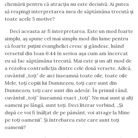
chemării pentru că atracţia nu este decisivă. Ai putea
să respingi interpretarea mea de săptămâna trecută şi
toate acele 5 motive?
Deci aceasta ar fi interpretarea. Este un mod foarte
simplu, aş spune cel mai simplu mod din lume pentru
că foarte puţini evanghelici cresc şi gândesc, luând
versetul din Ioan 6:44 în serios aşa cum am încercat
eu să fac săptămâna trecută. Mai este şi un alt mod de
a rezolva contradicţia dintre cele două versete. Adică,
cuvântul „toţi” de aici înseamnă toate oile, toate oile
Mele, toţi copiii lui Dumnezeu, toţi care sunt din
Dumnezeu, toţi care sunt din adevăr. În primul rând,
cuvântul „toţi” înseamnă exact „toţi”. Nu mai sunt şi alţi
oameni pe lângă, sunt toţi. Deci literar vorbind, „Şi
după ce voi fi înălţat de pe pământ, voi atrage la Mine
pe toţi oamenii”. Şi întrebarea este care sunt toţi
oamenii?