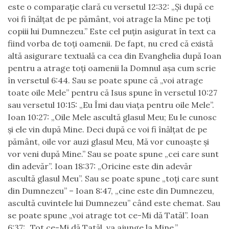
este o comparaţie clară cu versetul 12:32: „Şi după ce
voi fi înălţat de pe pământ, voi atrage la Mine pe toţi
copiii lui Dumnezeu.” Este cel puţin asigurat în text ca
fiind vorba de toţi oamenii. De fapt, nu cred că există
altă asigurare textuală ca cea din Evanghelia după Ioan
pentru a atrage toţi oamenii la Domnul aşa cum scrie
în versetul 6:44. Sau se poate spune că „voi atrage
toate oile Mele” pentru că Isus spune în versetul 10:27
sau versetul 10:15: „Eu Îmi dau viaţa pentru oile Mele”.
Ioan 10:27: „Oile Mele ascultă glasul Meu; Eu le cunosc
şi ele vin după Mine. Deci după ce voi fi înălţat de pe
pământ, oile vor auzi glasul Meu, Mă vor cunoaşte şi
vor veni după Mine.” Sau se poate spune „cei care sunt
din adevăr”. Ioan 18:37: „Oricine este din adevăr
ascultă glasul Meu”. Sau se poate spune „toţi care sunt
din Dumnezeu” – Ioan 8:47, „cine este din Dumnezeu,
ascultă cuvintele lui Dumnezeu” când este chemat. Sau
se poate spune „voi atrage tot ce-Mi dă Tatăl”. Ioan
6:37: „Tot ce-Mi dă Tatăl, va ajunge la Mine.”