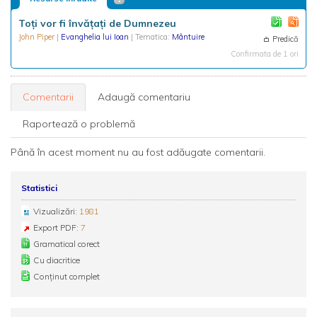
Toți vor fi învățați de Dumnezeu
John Piper
|
Evanghelia lui Ioan
| Tematica:
Mântuire
Predică
Confirmata de 1 ori
Comentarii
Adaugă comentariu
Raportează o problemă
Până în acest moment nu au fost adăugate comentarii.
Statistici
Vizualizări:
1981
Export PDF:
7
Gramatical corect
Cu diacritice
Conținut complet