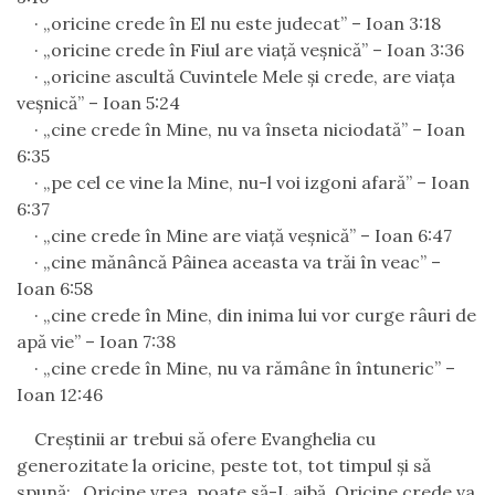
·
„oricine crede în El nu este judecat” – Ioan 3:18
·
„oricine crede în Fiul are viaţă veşnică” – Ioan 3:36
·
„oricine ascultă Cuvintele Mele şi crede, are viaţa
veşnică” – Ioan 5:24
·
„cine crede în Mine, nu va înseta niciodată” – Ioan
6:35
·
„pe cel ce vine la Mine, nu-l voi izgoni afară” – Ioan
6:37
·
„cine crede în Mine are viaţă veşnică” – Ioan 6:47
·
„cine mănâncă Pâinea aceasta va trăi în veac” –
Ioan 6:58
·
„cine crede în Mine, din inima lui vor curge râuri de
apă vie” – Ioan 7:38
·
„cine crede în Mine, nu va rămâne în întuneric” –
Ioan 12:46
Creştinii ar trebui să ofere Evanghelia cu
generozitate la oricine, peste tot, tot timpul şi să
spună: „Oricine vrea, poate să-L aibă. Oricine crede va