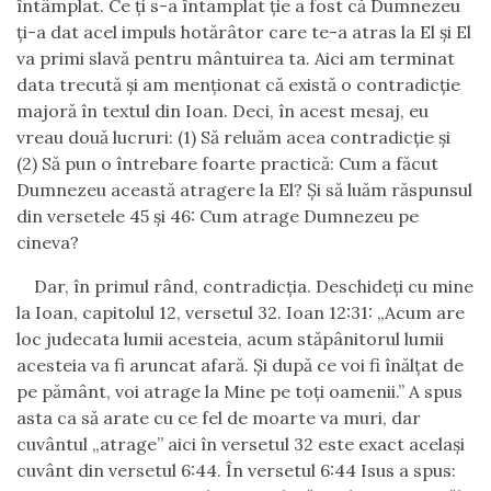
întâmplat. Ce ţi s-a întamplat ţie a fost că Dumnezeu
ţi-a dat acel impuls hotărâtor care te-a atras la El şi El
va primi slavă pentru mântuirea ta. Aici am terminat
data trecută şi am menţionat că există o contradicţie
majoră în textul din Ioan. Deci, în acest mesaj, eu
vreau două lucruri: (1) Să reluăm acea contradicţie şi
(2) Să pun o întrebare foarte practică: Cum a făcut
Dumnezeu această atragere la El? Şi să luăm răspunsul
din versetele 45 şi 46: Cum atrage Dumnezeu pe
cineva?
Dar, în primul rând, contradicţia. Deschideţi cu mine
la Ioan, capitolul 12, versetul 32. Ioan 12:31: „Acum are
loc judecata lumii acesteia, acum stăpânitorul lumii
acesteia va fi aruncat afară. Şi după ce voi fi înălţat de
pe pământ, voi atrage la Mine pe toţi oamenii.” A spus
asta ca să arate cu ce fel de moarte va muri, dar
cuvântul „atrage” aici în versetul 32 este exact acelaşi
cuvânt din versetul 6:44. În versetul 6:44 Isus a spus: