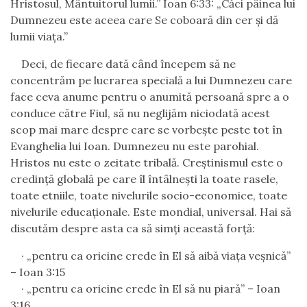
Hristosul, Mântuitorul lumii.” Ioan 6:33: „Căci pâinea lui
Dumnezeu este aceea care Se coboară din cer şi dă
lumii viaţa.”
Deci, de fiecare dată când începem să ne
concentrăm pe lucrarea specială a lui Dumnezeu care
face ceva anume pentru o anumită persoană spre a o
conduce către Fiul, să nu neglijăm niciodată acest
scop mai mare despre care se vorbeşte peste tot în
Evanghelia lui Ioan. Dumnezeu nu este parohial.
Hristos nu este o zeitate tribală. Creştinismul este o
credinţă globală pe care îl întâlneşti la toate rasele,
toate etniile, toate nivelurile socio-economice, toate
nivelurile educaţionale. Este mondial, universal. Hai să
discutăm despre asta ca să simţi această forţă:
·
„pentru ca oricine crede în El să aibă viaţa veşnică”
– Ioan 3:15
·
„pentru ca oricine crede în El să nu piară” – Ioan
3:16