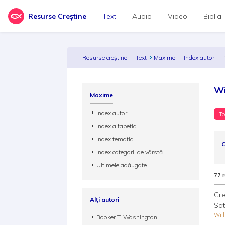
Resurse Creștine
Text
Audio
Video
Biblia
Resurse creștine
Text
Maxime
Index autori
Wi
Maxime
Index autori
To
Index alfabetic
Index tematic
C
Index categorii de vârstă
Ultimele adăugate
77 
Cre
Alți autori
Sat
Wil
Booker T. Washington