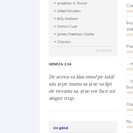
Jonathan G. Rivish
Cre
Albert Einstein
Wil
Billy Graham
Înc
Simion Cure
sla
James Freeman Clarke
Wil
Chavron
Pac
Toţi autorii
Wil
...
GENEZA 2:24
Wil
De aceea va lăsa omul pe tatăl
...
său şi pe mama sa şi se va lipi
bucu
de nevasta sa, şi se vor face un
Wil
singur trup.
Oam
Wil
Nu 
Wil
Un gând