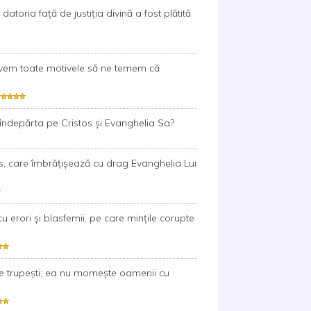
toria față de justiția divină a fost plătită
i avem toate motivele să ne temem că
îndepărta pe Cristos și Evanghelia Sa?
tos, care îmbrățișează cu drag Evanghelia Lui
u erori și blasfemii, pe care mințile corupte
ele trupești; ea nu momește oamenii cu