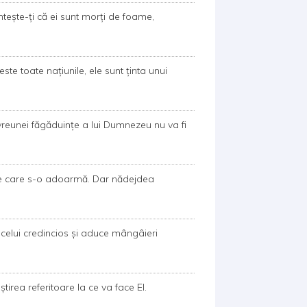
ntește-ți că ei sunt morți de foame,
te toate națiunile, ele sunt ținta unui
 vreunei făgăduințe a lui Dumnezeu nu va fi
de care s-o adoarmă. Dar nădejdea
celui credincios și aduce mângâieri
tirea referitoare la ce va face El.