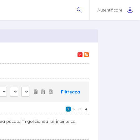
Autentificare
Filtreaza
1
2
3
4
a păcatul în goliciunea lui, înainte ca