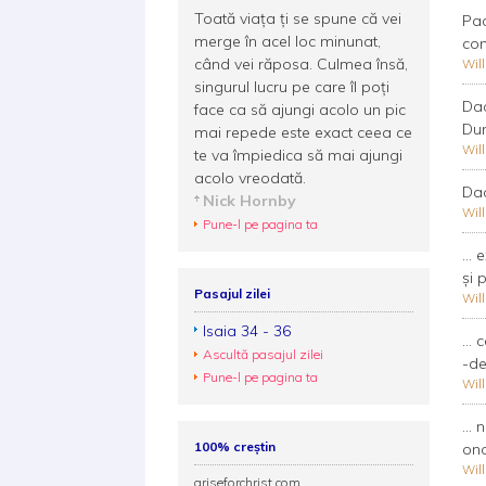
Toată viaţa ţi se spune că vei
Pac
merge în acel loc minunat,
com
când vei răposa. Culmea însă,
Wil
singurul lucru pe care îl poţi
Dac
face ca să ajungi acolo un pic
Dum
mai repede este exact ceea ce
Wil
te va împiedica să mai ajungi
acolo vreodată.
Dac
Nick Hornby
Wil
Pune-l pe pagina ta
...
și 
Pasajul zilei
Wil
Isaia 34 - 36
...
Ascultă pasajul zilei
-de
Pune-l pe pagina ta
Wil
...
100% creștin
ono
Wil
ariseforchrist.com