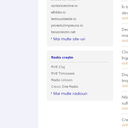
cantaricrestine.ro
În 
eBiblia.ro
deo
Wil
lectiicuobiecte.ro
proiectulimpreuna.ro
Deo
tanarcrestin.net
mas
Mai multe site-uri
Wil
Chi
Radio creștin
îng
Wil
RVE Cluj
RVE Timisoara
Dis
Radio Unison
lin
Wil
Cross One Radio
Mai multe radiouri
Năd
sufl
Wil
Cre
Wil