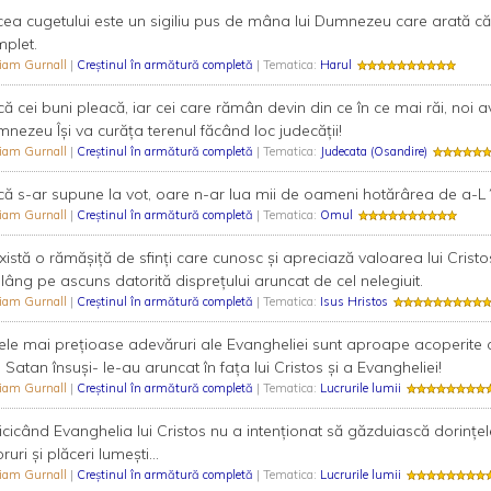
ea cugetului este un sigiliu pus de mâna lui Dumnezeu care arată că da
plet.
liam Gurnall
|
Creştinul în armătură completă
| Tematica:
Harul
ă cei buni pleacă, iar cei care rămân devin din ce în ce mai răi, no
nezeu Își va curăța terenul făcând loc judecății!
liam Gurnall
|
Creştinul în armătură completă
| Tematica:
Judecata (Osandire)
ă s-ar supune la vot, oare n-ar lua mii de oameni hotărârea de a-L 
liam Gurnall
|
Creştinul în armătură completă
| Tematica:
Omul
 există o rămășiță de sfinți care cunosc și apreciază valoarea lui Cris
plâng pe ascuns datorită disprețului aruncat de cel nelegiuit.
liam Gurnall
|
Creştinul în armătură completă
| Tematica:
Isus Hristos
 cele mai prețioase adevăruri ale Evangheliei sunt aproape acoperite c
 Satan însuși- le-au aruncat în fața lui Cristos și a Evangheliei!
liam Gurnall
|
Creştinul în armătură completă
| Tematica:
Lucrurile lumii
 nicicând Evanghelia lui Cristos nu a intenționat să găzduiască dorinț
ruri și plăceri lumești...
liam Gurnall
|
Creştinul în armătură completă
| Tematica:
Lucrurile lumii