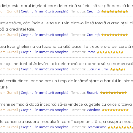
dința este darul înțelept care determină sufletul să se gândească la m
liam Gurnall
|
Creştinul în armătură completă
| Tematica:
Credință
urajează-te, căci îndoielile tale nu vin dintr-o lipsă totală a credinței, 
bă a credinței tale.
liam Gurnall
|
Creştinul în armătură completă
| Tematica:
Credință
ea Evangheliei nu va fuziona cu altă pace. Tu trebuie s-o bei curată ș
liam Gurnall
|
Creştinul în armătură completă
| Tematica:
Pacea
 mesajul nedorit al Adevărului îi determină pe oameni să-și momească 
liam Gurnall
|
Creştinul în armătură completă
| Tematica:
Lucrurile lumii
 iată certitudinea: oricine are un timp de însămânțare a harului în inim
riei...
liam Gurnall
|
Creştinul în armătură completă
| Tematica:
Bucuria
enii se înșală dacă încearcă să-și vindece cugetele cu orice altceva d
liam Gurnall
|
Creştinul în armătură completă
| Tematica:
Gândirea
te concentra asupra modului în care începe un sfânt, ci asupra modului
liam Gurnall
|
Creştinul în armătură completă
| Tematica:
Desavarsirea