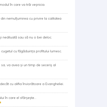
odul în care va trăi veșnicia.
ci din nemulțumirea cu privire la calitatea
i nediluată sau să nu o bei deloc.
cugetul cu făgăduința profitului lumesc.
a sa, va avea și un timp de seceriș al
ecât cu alifia înviorătoare a Evangheliei.
 în care el sfârșește...