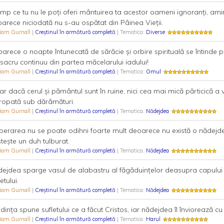
timp ce tu nu le poți oferi mântuirea ta acestor oameni ignoranți, ami
arece niciodată nu s-au ospătat din Pâinea Vieții.
liam Gurnall
|
Creştinul în armătură completă
| Tematica:
Diverse
arece o noapte întunecată de sărăcie și orbire spirituală se întinde pes
acru continuu din partea măcelarului iadului!
liam Gurnall
|
Creştinul în armătură completă
| Tematica:
Omul
ar dacă cerul și pământul sunt în ruine, nici cea mai mică părticică a
ropată sub dărâmături.
liam Gurnall
|
Creştinul în armătură completă
| Tematica:
Nădejdea
perarea nu se poate odihni foarte mult deoarece nu există o nădej
iștește un duh tulburat.
liam Gurnall
|
Creştinul în armătură completă
| Tematica:
Nădejdea
ejdea sparge vasul de alabastru al făgăduințelor deasupra capului 
etului.
liam Gurnall
|
Creştinul în armătură completă
| Tematica:
Nădejdea
dința spune sufletului ce a făcut Cristos, iar nădejdea îl înviorează cu ș
liam Gurnall
|
Creştinul în armătură completă
| Tematica:
Harul