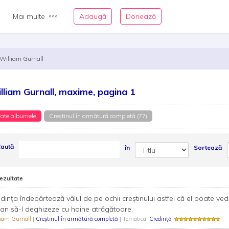
Mai multe
Adaugă
Donează
William Gurnall
lliam Gurnall, maxime, pagina 1
ate albumele
Creştinul în armătură completă (77)
aută
în
Sortează
rezultate
dința îndepărtează vălul de pe ochii creștinului astfel că el poate vede
an să-l deghizeze cu haine atrăgătoare.
liam Gurnall
|
Creştinul în armătură completă
| Tematica:
Credință