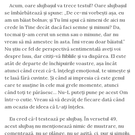
Acum, oare slujbaşul va trece testul? Oare slujbaşul
se îmbărbătează şi spune:
„
De ce-mi vorbeşti aşa, eu
am un băiat bolnav, şi Tu îmi spui că nimeni de aici nu
crede în Tine decât dacă faci semne şi minuni? Da,
tocmai ţi-am cerut un semn sau o minune, dar nu
vreau să mă amestec în asta. Îmi vreau doar băiatul.
”
Nu ştiu ce fel de perspectivă sentimentală aveţi voi
despre Isus, dar citiţi-vă Bibliile şi va dispărea. El este
atât de departe de închipuirile voastre, aşa încât
atunci când crezi că-L înţelegi emoţional, te uimeşte şi
te lasă fără cuvinte.
Şi când ai impresia că este genul
care te susţine în cele mai grele momente, atunci
când toţi te părăsesc
..
. Nu-L puteţi pune pe acest Om
într-o cutie. Vreau să vă dezvăţ de fiecare dată când
am ocazia de ide
e
a că L-aţi înţeles.
Eu cred că-l testează pe slujbaş. În versetul 49
,
acest slujba
ș
nu menţionează nimic de mustrare, nu
comentează, nu se plânge, nu se agită
,
ci
,
pur şi simplu
,