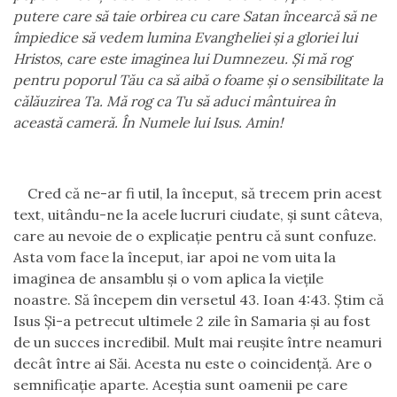
putere care să taie orbirea cu care Satan încearcă să ne
împiedice să vedem lumina Evangheliei şi a gloriei lui
Hristos, care este imaginea lui Dumnezeu. Şi mă rog
pentru poporul Tău ca să aibă o foame şi o sensibilitate la
călăuzirea Ta.
Mă rog ca Tu să aduci mântuirea în
această cameră. În Numele lui Isus. Amin!
Cred că ne-ar fi util, la început, să trecem prin acest
text, uitându-ne la acele lucruri ciudate, şi sunt câteva,
care au nevoie de o explicaţie pentru că sunt confuze.
Asta vom face la început, iar apoi ne vom uita la
imaginea de ansamblu şi o vom aplica la vieţile
noastre. Să începem din versetul 43. Ioan 4:43. Ştim că
Isus Și-a petrecut ultimele 2 zile în Samaria şi au fost
de un succes incredibil. Mult mai reuşite între neamuri
decât între ai Săi
. A
cesta nu este o coincidenţă. Are o
semnificaţie aparte. Aceştia sunt oamenii pe care