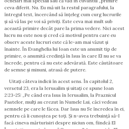
ochelari mai speciali sau că văd în cuvântul
„
primire
”
ceva diferit. Nu. Eu mă uit la restul paragrafului, la
întregul text, încercând să înţeleg cum curg lucrurile
şi să vă las pe voi să priviţi. Este ceva mai mult sub
această primire decât pare la prima vedere.
Nici acest
lucru nu este nou și cred că motivul pentru care eu
observ aceste lucruri este că le-am mai văzut şi
înainte. În Evanghelia lui Ioan este un anumit tip de
primire, o anumită credinţă în Isus în care El nu se va
încrede, pentru că nu este adevărată. Este căutătoare
de semne şi minuni, atrasă de putere.
Uitaţi câteva indicii în acest sens. În capitolul 2,
versetul 23, era la Ierusalim şi uitaţi ce spune Ioan
2:23-25: „Pe când era Isus în Ierusalim, la Praznicul
Pastelor, mulţi au crezut în Numele Lui, căci vedeau
semnele pe care le făcea. Dar Isus nu Se încredea în ei,
pentru că îi cunoştea pe toţi.
Şi n-avea trebuinţă să-I
facă cineva mărturisiri despre niciun om, fiindcă El