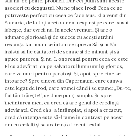
sau nu. Se poate, probabil. Dar cel puţin sunt aceste
asocieri cu dezgustul. Nu ne place Irod! Ceea ce se
potriveşte perfect cu ceea ce face Isus. El a venit din
Samaria, de la toţi acei oameni respinşi pe care Isus îi
iubeşte, dar evreii nu, în acele vremuri.
Şi are o
adunare glorioasă şi de succes cu aceşti străini
respinşi. Iar acum se întoarce spre ai Săi şi ai Săi
insistă să fie căutători de semne şi de minuni, şi să
apuce puterea. Şi nu-L onorează pentru ceea ce este
El cu adevărat, ca pe Salvatorul lumii umil şi glorios,
care va muri pentru păcătoşi. Şi
,
apoi
,
spre cine se
întoarce? Spre cineva din Capernaum, care cumva
este legat de Irod, care atunci când i se spune:
„
Du-te,
fiul tău trăieşte!
”
, se duce pur şi simplu. Şi
,
spre
încântarea mea, eu cred că are genul de credinţă
adevărată. Cred că s-a întâmplat, şi apoi a crescut,
cred că intenţia este să-l pune în contrast pe acest
om cu ceilalţi şi să arate că a trecut testul.