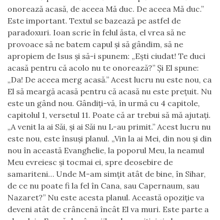
onorează acasă
,
de aceea Mă duc.
De aceea Mă duc.”
Este important. Textul se bazează pe astfel de
paradoxuri. Ioan scrie în felul ăsta, el vrea să ne
provoace să ne batem capul şi să gândim, să ne
apropiem de Isus şi să-i spunem:
„
Eşti ciudat! Te duci
acasă pentru că acolo nu te onorează?
”
Şi El spune
:
„
Da! De aceea merg acasă.” Acest lucru nu este nou, ca
El să meargă acasă pentru că acasă nu este preţuit. Nu
este un gând nou. Gândiţi-vă, în urmă cu 4 capitole,
capitolul 1, versetul 11. Poate că ar trebui să mă ajutaţi.
„A venit la ai Săi, şi ai Săi nu L-au primit.” Acest lucru nu
este nou, este însuşi planul. „Vin la ai Mei, din nou şi din
nou în această Evanghelie, la poporul Meu, la neamul
Meu evreiesc şi tocmai ei, spre deosebire de
samariteni…
U
nde M-am simţit atât de bine
,
în Sihar,
de ce nu poate fi la fel în Cana, sau Capernaum, sau
Nazaret?” Nu este acesta planul. Această opoziţie va
deveni atât de crâncenă încât El va muri. Este parte a