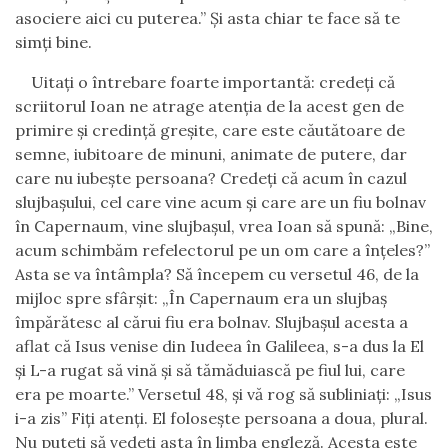
asociere aici cu puterea.
”
Şi asta chiar te face să te
simţi bine.
Uitaţi o întrebare foarte importantă: credeţi că
scriitorul Ioan ne atrage atenţia de la acest gen de
primire şi credinţă greşite, care este căutătoare de
semne, iubitoare de minuni, animate de putere, dar
care nu iubeşte persoana? Credeţi că acum în cazul
slujbaşului, cel care vine acum şi care are un fiu bolnav
în Capernaum, vine slujbaşul, vrea Ioan să spună:
„
Bine,
acum schimbăm refelectorul pe un om care a înţeles?
”
Asta se va întâmpla? Să începem cu versetul 46, de la
mijloc spre sfârşit: „În Capernaum era un slujbaş
împărătesc al cărui fiu era bolnav. Slujbaşul acesta a
aflat că Isus venise din Iudeea în Galileea, s-a dus la El
şi L-a rugat să vină şi să tămăduiască pe fiul lui, care
era pe moarte.” Versetul 48, şi vă rog să subliniaţi: „Isus
i-a zis”
Fiți atenți. El
foloseşte persoana a doua, plural.
Nu puteţi să vedeţi asta în limba engleză. Acesta este