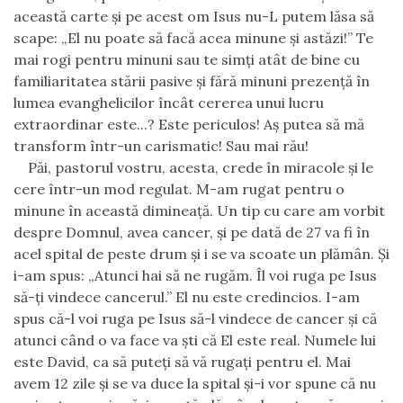
această carte şi pe acest om Isus nu-L putem lăsa să
scape:
„
El nu poate să facă acea minune şi astăzi!” Te
mai rogi pentru minuni sau te simţi atât de bine cu
familiaritatea stării pasive şi fără minuni prezenţă în
lumea evanghelicilor încât cererea unui lucru
extraordinar este...? Este periculos! Aş putea să mă
transform într-un carismatic! Sau mai rău!
Păi, pastorul vostru, acesta, crede în miracole şi le
cere într-un mod regulat. M-am rugat pentru o
minune în această dimineaţă. Un tip cu care am vorbit
despre Domnul, avea cancer, şi pe dată de 27 va fi în
acel spital de peste drum şi i se va scoate un plămân.
Şi
i-am spus:
„
Atunci hai să ne rugăm. Îl voi ruga pe Isus
să-ţi vindece cancerul.
”
El nu este credincios. I-am
spus că-l voi ruga pe Isus să-l vindece de cancer şi că
atunci când o va face va şti că El este real. Numele lui
este David, ca să puteţi să vă rugaţi pentru el. Mai
avem 12 zile şi se va duce la spital şi-i vor spune că nu