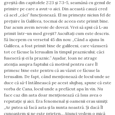
greşită din capitolele 2:23 şi 7:3-5, seamănă cu genul de
primire pe care a avut-o aici. Din această cauză cred
că acel
„c
ăci
”
funcţionează. El nu primeşte niciun fel de
preţuire în Galileea, tocmai de aceea este primit bine.
Dar acum avem nevoie de dovezi. Vrei să spui că L-au
primit într-un mod greşit? Ascultaţi cum este descris.
Să începem cu versetul 45 din nou: „Când a ajuns în
Galileea, a fost primit bine de galileeni, care văzuseră
tot ce făcuse la Ierusalim în timpul praznicului; căci
fuseseră şi ei la praznic.” Aşadar, Ioan ne atrage
atenţia asupra faptului că motivul pentru care Îl
primesc bine este pentru că au văzut ce făcuse la
Ierusalim.
De fapt, când menţionează de locul unde se
duce că să-l întâlnească pe acest slujbaş, spune că este
vorba de Cana, locul unde a prefăcut apa în vin. Nu
face caz din asta doar menţionează că Isus avea o
reputaţie şi aici. Era fenomenal şi oamenii erau uimiţi:
„
Ar putea să facă asta şi la nunta noastră.
Şi dacă Îl
cunoaştem şi ne este prieten... Atunci vedem o mică