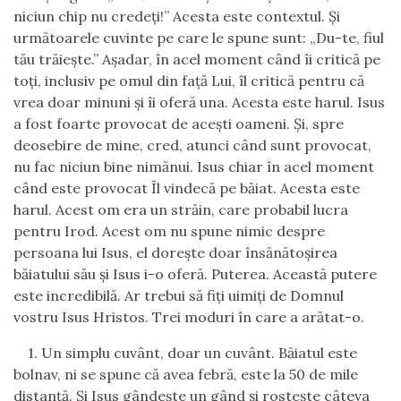
niciun chip nu credeţi!” Acesta este contextul.
Şi
următoarele cuvinte pe care le spune sunt: „Du-te, fiul
tău trăieşte.” Aşadar, în acel moment când îi critică pe
toţi, inclusiv pe omul din faţă Lui, îl critică pentru că
vrea doar minuni şi îi oferă una. Acesta este harul. Isus
a fost foarte provocat de aceşti oameni.
Şi
,
spre
deosebire de mine, cred, atunci când sunt provocat
,
nu fac niciun bine nimănui. Isus chiar în acel moment
când este provocat Îl vindecă pe băiat. Acesta este
harul.
Acest om era un străin, care probabil lucra
pentru Irod. Acest om nu spune nimic despre
persoana lui Isus, el doreşte doar însănătoşirea
băiatului său şi Isus i-o oferă. Puterea. Această putere
este incredibilă.
Ar trebui să fiţi uimiţi de Domnul
vostru Isus Hristos. Trei moduri în care a arătat-o.
1.
U
n simplu cuvânt, doar un cuvânt. Băiatul este
bolnav, ni se spune că avea febră, este la 50 de mile
distanţă.
Şi Isus gândeşte un gând şi rosteşte câteva