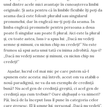
unul dintre acele mici avantaje în cunoaşterea limbii
originale. Şi asta pentru c
ă
în limbile flexibile îţi poţi da
seama dacă este folosit pluralul sau singularul
pronumelui, dar în engleză nu-ţi poţi da seama. În
limba engleză pronumele pentru persoana a doua
poate fi singular sau poate fi plural. Aici este la plural
şi
,
cu toate astea
,
Isus i-a spus
lui
: „Dacă nu vedeţi
semne şi minuni, cu niciun chip nu credeţi!” Nu este
frumos să spui asta unui tată cu inima zdrobită. Aşa-i?
„Dacă nu vedeţi semne şi minuni, cu niciun chip nu
credeţi!”
Aşadar, lucrul cel mai mic pe care putem să-l
spunem este acesta:
m
ă întreb, acest om va stabili o
nouă paradigmă, ne va da un exemplu de credinţă
bună? Nu acel gen de credinţă greşită
,
ci acel gen de
credinţă aşa cum trebuie? Oare slujbaşul o va nimeri?
Păi, încă de la început Isus îl pune în categoria celor
care greşesc. El îi spune
lui,
personal „Dacă nu vedeţi
”
,