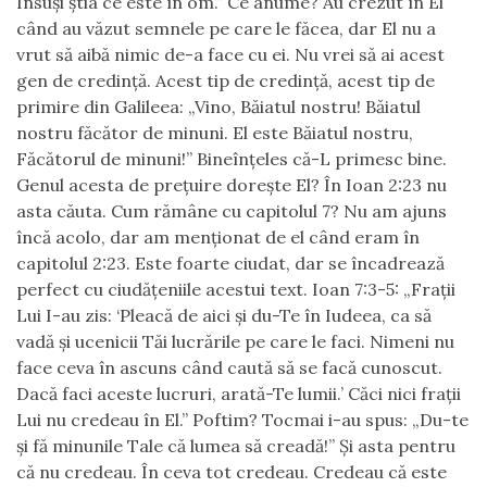
Însuşi ştia ce este în om.” Ce anume? Au crezut în El
când au văzut semnele pe care le făcea
,
dar El nu a
vrut să aibă nimic de-a face cu ei. Nu vrei să ai acest
gen de credinţă. Acest tip de credinţă, acest tip de
primire din Galileea:
„
Vino
,
Băiatul nostru! Băiatul
nostru făcător de minuni. El este Băiatul nostru
,
Făcătorul de minuni!
”
Bineînţeles că-L primesc bine
.
Genul acesta de preţuire doreşte El? În Ioan 2:23 nu
asta căuta. Cum rămâne cu capitolul 7? Nu am ajuns
încă acolo
,
dar am menţionat de el când eram în
capitolul 2:23. Este foarte ciudat, dar se încadrează
perfect cu ciudăţeniile acestui text. Ioan 7:3-5: „Fraţii
Lui I-au zis:
‘
Pleacă de aici şi du-Te în Iudeea, c
a
să
vadă şi ucenicii Tăi lucrările pe care le faci. Nimeni nu
face ceva în ascuns când caută să se facă cunoscut.
Dacă faci aceste lucruri, arată-Te lumii.
’
Căci nici fraţii
Lui nu credeau în El.”
Poftim? Tocmai i-au spus:
„
Du-te
şi fă minunile Tale că lumea să creadă!
”
Şi asta pentru
că nu credeau. În ceva tot credeau. Credeau că este