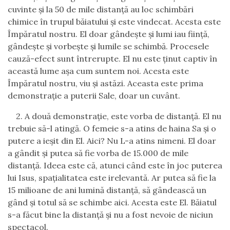
cuvinte şi la 50 de mile distanţă au loc schimbări
chimice în trupul băiatului şi este vindecat. Acesta este
Împăratul nostru. El doar gândeşte şi lumi iau fiinţă,
gândeşte şi vorbeşte şi lumile se schimbă. Procesele
cauză-efect sunt întrerupte. El nu este ţinut captiv în
această lume aşa cum suntem noi. Acesta este
Împăratul nostru, viu şi astăzi. Aceasta este prima
demonstraţie a puterii Sale, doar un cuvânt.
2.
A două demonstraţie, este vorba de distanţă. El nu
trebuie să-l atingă. O femeie s-a atins de haina Sa şi o
putere a ieşit din El. Aici? Nu L-a atins nimeni. El doar
a gândit şi putea să fie vorba de 15
.
000 de mile
distanţă. Ideea este că, atunci când este în joc puterea
lui Isus, spaţialitatea este irelevantă.
Ar putea să fie la
15 milioane de ani lumină distanţă, să gândească un
gând şi totul să se schimbe aici. Acesta este El. Băiatul
s-a făcut bine la distanţă şi nu a fost nevoie de niciun
spectacol.