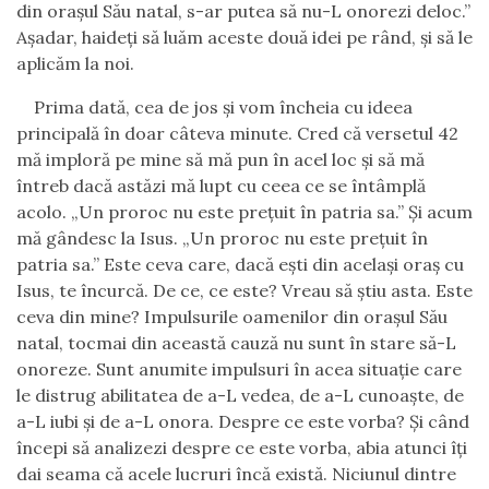
din oraşul Său natal, s-ar putea să nu-L onorezi deloc.
”
Aşadar, haideţi să luăm aceste două idei pe rând, şi să le
aplicăm la noi.
Prima dată, cea de jos şi vom încheia cu id
e
ea
principală în doar câteva minute. Cred că versetul 42
mă imploră pe mine să mă pun în acel loc şi să mă
întreb dacă astăzi mă lupt cu ceea ce se întâmplă
acolo.
„
Un proroc nu este preţuit în patria sa.” Şi acum
mă gândesc la Isus.
„
Un proroc nu este preţuit în
patria sa.” Este ceva care, dacă eşti din acelaşi oraş cu
Isus, te încurcă.
De ce, ce este? Vreau să ştiu asta. Este
ceva din mine? Impulsurile oamenilor din oraşul Său
natal, tocmai din această cauză nu sunt în stare să-L
onoreze. Sunt anumite impulsuri în acea situaţie care
le distrug abilitatea de a-L vedea, de a-L cunoaşte, de
a-L iubi şi de a-L onora. Despre ce este vorba? Şi când
începi să analizezi despre ce este vorba, abia atunci îţi
dai seama că acele lucruri încă există. Niciunul dintre