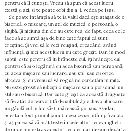
pentru că Îl cunoşti. Vreau să spun că acest lucru
există şi azi, şi te poate orbi din a-L vedea pe Isus.
Se poate întâmpla să te ia valul dacă eşti ataşat de o
biserică, o mişcare, un stil de muzică, o persoană, o
slujbă. Şi niciuna din ele nu este rea, de fapt
,
ceea ce le
face să se simtă aşa de bine este faptul că sunt
creştine.
Şi vrei să le vezi reuşind, crescând, având
influenţă, şi nici acest lucru nu este greşit. Dar, în mod
subtil, este pentru că îţi hrăneşte eul. Îţi hrăneşte eul,
pentru că ai o legătură cu acea biserică s
a
u persoană,
cu acea mişcare sau lucrare, sau stil, sau cu orice
altceva. Şi eu vreau să vă rog să ne cercetăm inimile.
Nu este greşit să iubeşti o mişcare sau o persoană, un
stil sau o biserică. Dar este greşit ca această dragoste
să fie atât de pervertită de subtilităţile diavolului care
ne gâdilă eul în loc să-L mărească pe Isus. Aşadar,
acesta a fost primul punct, ceea ce se întâmplă acolo,
şi aş putea să vă arăt texte în celelalte trei evanghelii
de unde am extras aceste trei idei, dar ne-am depărta