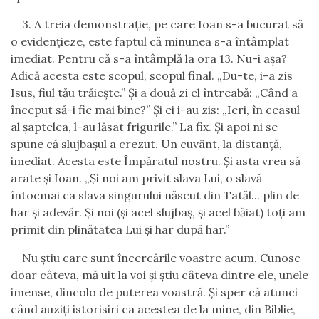
3.
A
treia demonstraţie, pe care Ioan s-a bucurat să
o evidenţieze, este faptul că minunea s-a întâmplat
imediat. Pentru că s-a întâmplă la ora 13. Nu-i aşa?
Adică acesta este scopul, scopul final. „Du-te, i-a zis
Isus, fiul tău trăieşte.” Şi a două zi el întreabă:
„
Când a
început să-i fie mai bine?” Şi ei i-au zis: „Ieri, în ceasul
al şaptelea, l-au lăsat frigurile.” La fix.
Şi apoi ni se
spune că slujbaşul a crezut.
Un cuvânt, la distanţă,
imediat. Acesta este Împăratul nostru.
Şi asta vrea să
arate şi Ioan.
„
Şi noi am privit slav
a
Lui, o slavă
întocmai c
a
slav
a
singurului născut din Tatăl... plin de
har şi adevăr. Şi noi (şi acel slujbaş, şi acel băiat) toţi am
primit din plinătatea Lui şi har după har.”
Nu ştiu care sunt încercările voastre acum. Cunosc
doar câteva, mă uit la voi şi ştiu câteva dintre ele, unele
imense, dincolo de puterea voastră.
Şi sper că atunci
când auziţi istorisiri ca acestea de la mine, din
B
iblie,