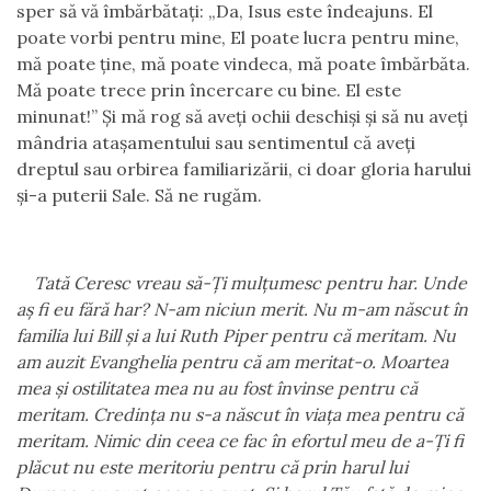
sper să vă îmbărbătaţi:
„
Da, Isus este
în
deajuns. El
poate vorbi pentru mine, El poate lucra pentru mine,
mă poate ţine, mă poate vindeca, mă poate îmbărbăta.
Mă poate trece prin încercare cu bine. El este
minunat!
”
Şi mă rog să aveţi ochii deschişi şi să nu aveţi
mândria ataşamentului sau sentimentul că aveţi
dreptul s
a
u orbirea familiarizării, ci doar gloria harului
şi-a puterii Sale.
Să ne rugăm.
Tată Ceresc vreau să-Ți mulţumesc pentru har. Unde
aş fi eu fără har? N-am niciun merit. Nu m-am născut în
familia lui Bill şi a lui Ruth Piper pentru că meritam. Nu
am auzit Evanghelia pentru că am meritat-o. Moarte
a
mea şi ostilitatea mea nu au fost învinse pentru că
meritam. Credinţ
a
nu s-a născut în viaţa mea pentru că
merit
a
m. Nimic din ceea ce fac în efortul meu de a-Ţi fi
plăcut nu este meritoriu pentru că prin harul lui