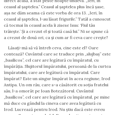
direct acasă, a stat peste noapte undeva. „Ieri, în
ceasul al şaptelea.” Ceasul al şaptelea plus încă şase,
aşa ne dăm seama că este vorba de ora 13. „Ieri, în
ceasul al şaptelea, l-au lăsat frigurile.” Tatăl a cunoscut
că tocmai în ceasul acela îi zisese Isus:
‘
Fiul tău
trăieşte.
’
Şi a crezut el şi toată casă lui.” Ni se spune că
a crezut de două ori, ca şi cum ar fi ceva care creşte?
Lăsaţi-mă să vă întreb ceva, cine este el? Oare
contează? Cuvântul care se traduce prin
„
slujbaş
”
este
„
basilicos
”
,
cel care are legătură cu împăratul, cu
împărăţia. Slujitorul împăratului, persoană de la curtea
împăratului, care are legătură cu împăratul. Care
împărat? Este un singur împărat în acea regiune, Irod
Antipa. Un om rău, care s-a căsătorit cu soţia fratelui
său, l-a omorât pe Ioan Botezătorul. Cuvântul
„
basilicos
”
, cel care are legătură cu împăratul, pe mine
mă duce cu gândul la cineva care avea legătură cu
Irod. Lucrează pentru Irod. Nu ştiu dacă este evreu