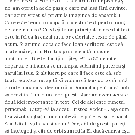
Bine, acesta este textul. L-am urmărit împreună şi
ne-am oprit la acele pasaje care mă lasă fără cuvinte,
dar acum vreau să privim la imaginea de ansamblu.
Care este tem
a
principală a acestui text pentru noi şi
ce facem cu ea? Cred că tem
a
principală a acestui text
este la fel ca în cazul tuturor celorlalte texte de până
acum.
Şi anume, ceea ce face Ioan scriitorul este să
arate măreţia lui Hristos prin această minune
uimitoare:
„
Du-te, fiul tău trăieşte!
”
La 50 de mile
depărtare minunea se întâmplă, subliniind puterea şi
harul lui Isus.
Şi alt lucru pe care îl face este că, sub
toate acestea, ne ajută să vedem că Isus se confruntă
cu interdinamica dezonorării Domnului pentru că poţi
să crezi în El într-un mod greşit. Aşadar, avem aceste
două idei importante în text. Cel de aici este punctul
principal:
„
Uitaţi-vă la acest Hristos, vedeţi-L aşa cum
L-a văzut slujbaşul, minunaţi-vă de puterea şi de harul
Său! Uitaţi-vă la acest semn! Dar, cât de greşit puteţi
să înţelegeţi şi cât de orbi sunteţi la
E
l, dacă cumva eşti