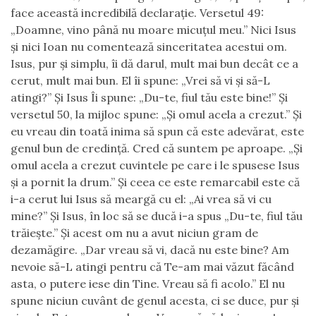
face această incredibilă declaraţie. Versetul 49:
„Doamne, vino până nu moare micuţul meu.” Nici Isus
şi nici Ioan nu comentează sinceritatea acestui om.
Isus
,
pur şi simplu
,
îi dă darul, mult mai bun decât ce a
cerut, mult mai bun. El îi spune:
„
Vrei să vi şi să-L
atingi?
”
Şi Isus Îi spune:
„
Du-te, fiul tău este bine!”
Şi
versetul 50, la mijloc spune:
„
Şi omul acela a crezut
.
” Şi
eu vreau din toată inima să spun că este adevărat, este
genul bun de credinţă. Cred că suntem pe aproape. „Şi
omul acela a crezut cuvintele pe care i le spusese Isus
şi a pornit la drum.” Şi ceea ce este remarcabil este că
i-a cerut lui Isus să meargă cu el:
„
Ai vrea să vi cu
mine?
”
Şi Isus, în loc să se ducă i-a spus „Du-te, fiul tău
trăieşte.” Şi acest om nu a avut niciun gram de
dezamăgire.
„
Dar vreau să vi, dacă nu este bine? Am
nevoie să-L atingi pentru că Te-am mai văzut făcând
asta, o putere iese din Tine. Vreau să fi acolo.” El nu
spune niciun cuvânt de genul acesta, ci se duce
,
pur şi