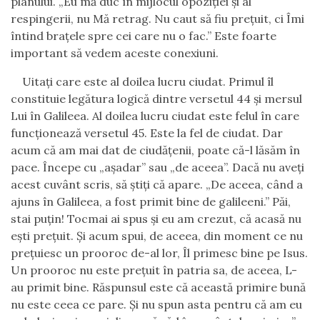
planului.
„
Eu mă duc în mijlocul opoziţiei şi al
respingerii, nu Mă retrag. Nu caut să fiu preţuit, ci Îmi
întind braţele spre cei care nu o fac.” Este foarte
important să vedem aceste conexiuni.
Uitaţi care este al doilea lucru ciudat. Primul îl
constituie legătura logică dintre versetul 44 şi mersul
Lui în Galileea.
Al doilea lucru ciudat este felul în care
funcţionează versetul 45. Este la fel de ciudat. Dar
acum că am mai dat de ciudăţenii
,
poate că-l lăsăm în
pace. Începe cu
„
aşadar
”
sau
„
de aceea
”
. Dacă nu aveţi
acest cuvânt scris, să ştiţi că apare.
„
De aceea
,
când a
ajuns în Galileea, a fost primit bine de galileeni.
”
Păi,
stai puţin! Tocmai ai spus și eu am crezut, că acasă nu
eşti preţuit.
Şi acum spui, de aceea, din moment ce nu
preţuiesc un prooroc de-al lor, Îl primesc bine pe Isus.
Un prooroc nu este preţuit în patria sa
,
de aceea
,
L-
au primit bine. Răspunsul este că această primire bună
nu este ceea ce pare.
Şi nu spun asta pentru că am eu