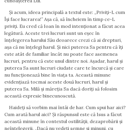
cunoaşterea Lui.
Şi acum, ideea principală a textul este:
„
Priviţi-L cum
Îşi face lucrarea!
”
Aşa că, să încheiem în timp ce-L
priviţi. Eu cred că Ioan în mod intenţionat a făcut acea
legătură. Aceste trei lucruri sunt un eşec în
înţelegerea harului Său deoarece crezi că ai drepturi,
aşa că nu înţelegi harul.
Şi nici puterea Sa pentru că îţi
este atât de familiar încât nu poate face asemenea
lucruri, pentru că este unul dintre noi. Aşadar
,
harul şi
puterea Sa sunt lucruri ciudate care te încurcă şi care
nu funcţionează bine în viaţa ta. Această minune
evidenţiază tocmai aceste două lucruri, harul şi
puterea Sa. Milă şi măreţia Sa dacă doriţi să folosim
această expresie binecunoscută.
Haideţi să vorbim mai întâi de har. Cum spui har aici?
Cum arată harul aici? Şi răspunsul este că Isus a făcut
această minune în contextul ostilităţii, dezaprobării şi
neînţelegerii. „Dacă nu vedeţi semne şi minuni, cu