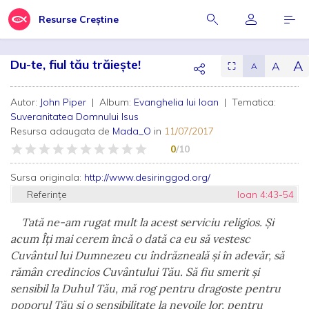
Resurse Creștine
Du-te, fiul tău trăiește!
A
A
⛶
A
Autor:
John Piper
| Album:
Evanghelia lui Ioan
| Tematica:
Suveranitatea Domnului Isus
Resursa adaugata de
Mada_O
in
11/07/2017
0
/10
Sursa originala:
http://www.desiringgod.org/
Referințe
Ioan 4:43-54
Tată ne-am rugat mult la acest serviciu religios.
Şi
acum Îţi mai cerem încă o dată ca eu să vestesc
Cuvântul lui Dumnezeu cu îndrăzneală şi în adevăr, să
rămân credincios Cuvântului Tău. Să fiu smerit şi
sensibil la Duhul Tău, mă rog pentru dragoste pentru
poporul Tău şi o sensibilitate la nevoile lor, pentru