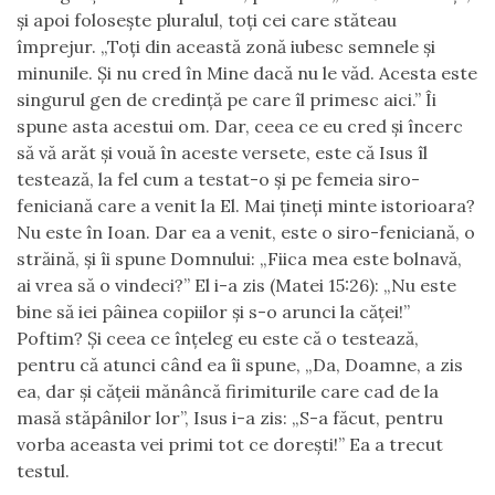
şi apoi foloseşte pluralul, toţi cei care stăteau
împrejur. „Toţi din această zonă iubesc semnele şi
minunile.
Şi nu cred în Mine dacă nu le văd. Acesta este
singurul gen de credinţă pe care îl primesc aici.” Îi
spune asta acestui om. Dar,
ceea ce
eu cred şi încerc
să vă arăt şi vouă în aceste versete, este că Isus îl
testează, la fel cum a testat-o şi pe femeia siro-
feniciană care a venit la El. Mai ţineţi minte istorioara?
Nu este în Ioan. Dar ea a venit, este o siro-feniciană, o
străină, şi îi spune Domnului:
„
Fiica mea este bolnavă,
ai vrea să o vindeci?” El i-a zis
(Matei 15:26): „Nu este
bine să iei pâinea copiilor şi s-o arunci la căţei!”
Poftim? Şi ceea ce înţeleg eu este că o testează,
pentru că atunci când ea îi spune
,
„Da, Doamne, a zis
ea, dar şi căţeii mănâncă firimiturile care cad de la
masă stăpânilor lor”
,
Isus i-a zis: „S-a făcut, pentru
vorba aceasta vei primi tot ce doreşti!” Ea a trecut
testul.