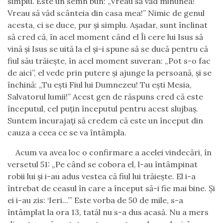
simplu. Este un semn bun:
„
Vreau să văd minunea!
Vreau să văd scânteia din casa mea!” Nimic de genul
acesta, ci se duce
,
pur şi simplu.
Aşadar, sunt înclinat
să cred că, în acel moment când el Îi cere lui Isus să
vină şi Isus se uită la el şi-i spune să se ducă pentru că
fiul său trăieşte, în acel moment suveran:
„
Pot s-o fac
de aici
”
, el vede prin putere şi ajunge la persoană, şi se
închină:
„
Tu eşti Fiul lui Dumnezeu! Tu eşti Mesia,
Salvatorul lumii!”
Acest gen de răspuns cred că este
începutul, cel puţin începutul pentru acest slujbaş.
Suntem încurajaţi să credem că este un început din
cauza a ceea ce se va întâmpla.
Acum va avea loc o confirmare a acelei vindecări, în
versetul 51: „Pe când se cobora el, l-au întâmpinat
robii lui şi i-au adus vestea că fiul lui trăieşte. El i-a
întrebat de ceasul în care a început să-i fie mai bine. Şi
ei i-au zis: ‘Ieri...
’
” Este vorba de 50 de mile, s-a
întâmplat la ora 13, tatăl nu s-a dus acasă. Nu a mers