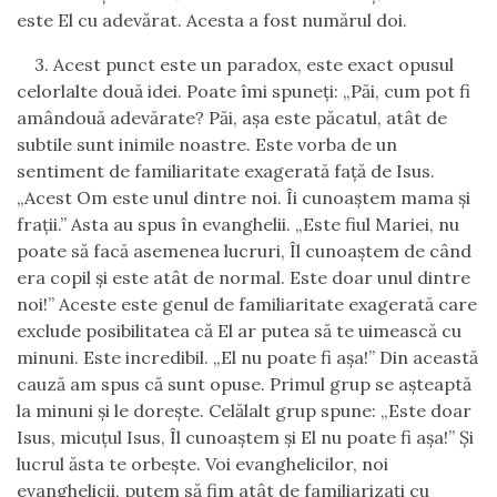
este El cu adevărat. Acesta a fost numărul doi.
3.
Acest punct este un paradox, este exact opusul
celorlalte două idei. Poate îmi spuneţi:
„
Păi, cum pot fi
amândouă adevărate? Păi, aşa este păcatul, atât de
subtile sunt inimile noastre. Este vorba de un
sentiment de familiaritate exagerată faţă de Isus.
„
Acest Om este unul dintre noi. Îi cunoaştem mama şi
fraţii.” Asta au spus în evanghelii. „Este fiul Mariei, nu
poate să facă asemenea lucruri, Îl cunoaştem de când
era copil şi este atât de normal. Este doar unul dintre
noi!” Aceste este genul de familiaritate exagerată care
exclude posibilitatea că El ar putea să te uimească cu
minuni. Este incredibil. „El nu poate fi aşa!” Din această
cauză am spus că sunt opuse. Primul grup se aşteaptă
la minuni şi le doreşte. Celălalt grup spune:
„
Este doar
Isus, micuţul Isus, Îl cunoaştem şi El nu poate fi aşa!” Şi
lucrul ăsta te orbeşte. Voi evanghelicilor, noi
evanghelicii, putem să fim atât de familiarizaţi cu