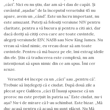
„
c
ăci
”
. Nici eu nu ştiu, dar am să-i dau de capăt.
Şi
cuvântul
„
aşadar
”
de la începutul versetului 45 nu
apare, avem un
„
când
”
. Este un lucru important, nu
este amuzant. Puteţi să folosiţi versiune NIV pentru
claritate, pentru a vă bucura şi pentru a citi aici, dar
dacă doriţi să citiţi ceva care are toate cuvintele,
alegeţi versiunele ESV, NASB sau New King James. Nu
vreau să vând nimic, eu vreau doar să am toate
cuvintele. Pentru că mă bazez pe ele, îmi extrag ideile
din ele. Ştiu că traducerea este complexă, nu am
intenţionat să spun nimic din ce am spus. Îmi cer
scuze.
Versetul 44 începe cu un
„c
ăci
”
sau
„
pentru că
”
.
Trebuie să înţelegeţi că e ciudat. După două zile a
plecat spre Galileea
„
căci El Însuşi spusese că un
proroc nu este preţuit în patria sa.” Este ciudat, nu-i
aşa? Nu-i de mirare că l-au schimbat. Este bizar.
„
Mă
duc acasă pentru că acasă nu sunt plăcut. Nu Mă