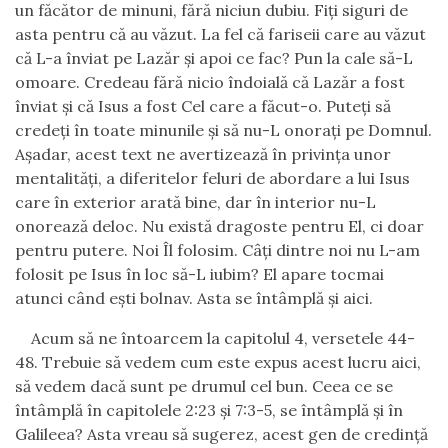
un făcător de minuni, fără niciun dubiu. Fiţi siguri de
asta pentru că au văzut.
La fel că fariseii care au văzut
că L-a înviat pe Lazăr şi apoi ce fac? Pun la cale să-L
omoare. Credeau fără nicio îndoială că Lazăr a fost
înviat şi că Isus a fost Cel care a făcut-o. Puteţi să
credeţi în toate minunile şi să nu-L onoraţi pe Domnul.
Aşadar, acest text ne avertizează în privinţa unor
mentalităţi, a diferitelor feluri de abordare a lui Isus
care în exterior arată bine, dar în interior nu-L
onorează deloc. Nu există dragoste pentru El
,
ci doar
pentru putere. Noi Îl folosim.
Câţi dintre noi nu L-am
folosit pe Isus în loc să-L iubim? El apare tocmai
atunci când eşti bolnav. Asta se întâmplă şi aici.
Acum
să ne întoarcem la capitolul 4, versetele 44-
48. Trebuie să vedem cum este expus acest lucru aici,
să vedem dacă sunt pe drumul cel bun. Ceea ce se
întâmplă în capitolele 2:23 şi 7:3-5, se întâmplă şi în
Galileea? Asta vreau să sugerez, acest gen de credinţă