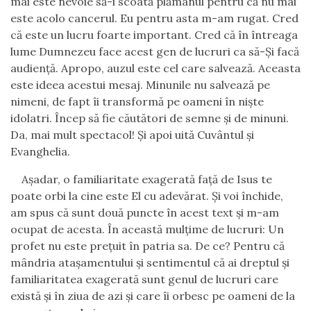
mai este nevoie să-i scoată plămânul pentru că nu mai
este acolo cancerul. Eu pentru asta m-am rugat. Cred
că este un lucru foarte important. Cred că în într
e
aga
lume Dumnezeu face acest gen de lucruri c
a
să-Şi facă
audienţă. Apropo, auzul este cel care salvează. Aceasta
este ide
e
a acestui mesaj. Minunile nu salvează pe
nimeni, de fapt îi
transformă pe oameni în niște
idolatri
. Încep să fie căutători de semne şi de minuni.
Da, mai mult spectacol! Şi apoi uită Cuvântul şi
Evanghelia.
A
şadar
,
o familiaritate exagerată faţă de Isus te
poate orbi la cine este El cu adevărat.
Şi voi închide,
am spus că sunt două puncte în acest text şi m-am
ocupat de acesta. În această mulţime de lucruri: Un
profet nu este preţuit în patria sa.
De ce? Pentru că
mândria ataşamentului şi sentimentul că ai dreptul şi
familiaritatea exagerată sunt genul de lucruri care
există şi în ziua de azi şi care îi orbesc pe oameni de la