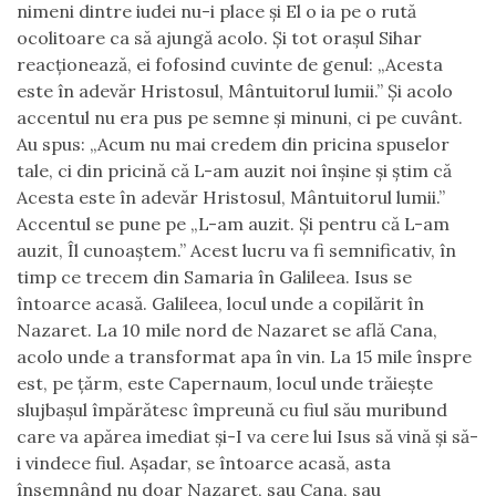
nimeni dintre iudei nu-i place şi El o ia pe o rută
ocolitoare ca să ajungă acolo. Și tot oraşul Sihar
reacţionează, ei fofosind cuvinte de genul: „Acesta
este în adevăr Hristosul, Mântuitorul lumii.” Şi acolo
accentul nu era pus pe semne şi minuni, ci pe cuvânt.
Au spus: „Acum nu mai credem din pricina spuselor
tale, ci din pricină că L-am auzit noi înşine şi ştim că
Acesta este în adevăr Hristosul, Mântuitorul lumii.”
Accentul se pune pe „L-am auzit.
Şi pentru că L-am
auzit, Îl cunoaştem.
”
Acest lucru va fi semnificativ, în
timp ce trecem din Samaria în Galileea. Isus se
întoarce acasă.
Galileea, locul unde a copilărit în
Nazaret. La 10 mile nord de Nazaret se află Cana,
acolo unde a transformat apa în vin. La 15 mile înspre
est, pe ţărm, este Capernaum, locul unde trăieşte
slujbaşul împărătesc împreună cu fiul său muribund
care va apărea imediat şi-I va cere lui Isus să vină şi să-
i vindece fiul. Aşadar
,
se întoarce acasă, asta
însemnând nu doar Nazaret, sau Cana, sau