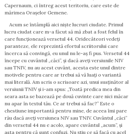
Capernaum, ci întreg acest teritoriu, care este de
mărimea
Orașelor Gemene
.
Acum se întâmplă
aici
nişte lucruri ciudate. Primul
lucru ciudat care m-a făcut să mă zbat a fost felul în
care funcţionează versetul 44. Oridecâteori vedeţi
paranteze, ele reprezintă efortul scriitorului care
încerca să convingă, eu unul nu le-aş fi pus. Versetul 44
începe cu cuvântul
„
c
ăci
”
, şi dacă aveţi versiunile NIV
sau TNIV, nu au acest cuvânt, acesta este unul dintre
motivele pentru care ar trebui să vă luaţi o variantă
mai literală. Am scris o scrisoare azi, unui susţinător al
versiunii TNIV şi i-am spus:
„
Toată predica mea din
seara asta se bazează pe două cuvinte care nici măcar
nu apar în textul tău. Ce ar trebui să fac?
”
Este o
chestiune importantă pentru mine, de aceea îmi pare
rău dacă aveţi versiunea NIV sau TNIV. Cuvântul
„
c
ăci
”
din versetul 44 nu e acolo, apare cuvântul
„
acum
”
, şi
asta pentru că sunt confuzi. Nu ştiu ce să facă cu acel