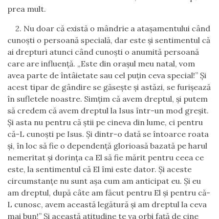
prea mult.
2.
Nu doar că există o mândrie a ataşamentului când
cunoşti o persoană specială, dar este şi sentimentul că
ai drepturi atunci când cunoşti o anumită persoană
care are influenţă.
„
Este din oraşul meu natal, vom
avea parte de întâietate sau cel puţin ceva special!” Şi
acest tipar de gândire se găseşte şi astăzi, se furişează
în sufletele noastre. Simţim că avem dreptul, şi putem
să credem că avem dreptul la Isus într-un mod greşit.
Şi asta nu pentru că şt
i
i pe cineva din lume, ci pentru
că-L cunoşti pe Isus.
Şi dintr-o dată se întoarce roata
şi
,
în loc să fie o dependenţă glorioasă bazată pe harul
nemeritat şi dorinţa ca El să fie mărit pentru ceea ce
este, la sentimentul că El îmi este dator. Și aceste
circumstanţe nu sunt aşa cum am anticipat eu. Şi eu
am dreptul, după câte am făcut pentru El şi pentru că-
L cunosc, avem această legătură şi am dreptul la ceva
mai bun!
”
Şi această atitudine te va orbi față de cine