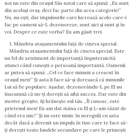
noi nu este din oraşul Său natal care să spună:
„
Eu sunt
din acelaşi oraş, deci fac parte din acea categorie!
”
Nu, nu eşti, dar impulsurile care lucrează acolo care-i
fac pe oameni să-L dezonoreze, sunt aici şi sunt şi în
voi. Despre ce este vorba? Eu am găsit trei.
1.
Mândria ataşamentului faţă de cineva special.
Mândria ataşamentului faţă de cineva special. Este
un fel de sentiment de importanţă împuternicită
atunci când cunoşti o persoană importantă. Oamenii
ar putea să spună:
„
Cel ce face minuni a crescut în
oraşul meu!
”
Şi asta îi face să-şi dorească că minunile
Lui să fie populare. Aşadar, dezonorându-L pe El nu
înseamnă că nu-ţi doreşti să aibă succes. Dar este din
motive greşite, îţi hrăneşte eul tău.
„
Îl cunosc, este
prietenul meu! Eu am dat mâna cu El şi L-am văzut de
când era mic!” Şi nu este nimic în neregulă cu asta
decât dacă a devenit un impuls în tine care te face să-
ţi doreşti toate laudele secundare pe care le primeşti