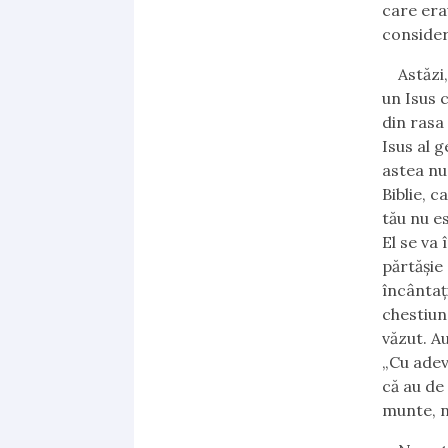
care erau
consider
Astăzi,
un Isus c
din rasa 
Isus al 
astea nu
Biblie, 
tău nu e
El se va
părtăşie
încântaţ
chestiun
văzut. Au
„Cu adev
că au de 
munte, n