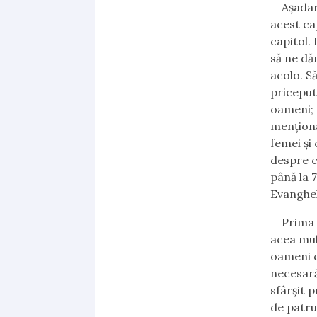
Aşadar
acest ca
capitol.
să ne dă
acolo. Să
priceput
oameni; 
menţionat
femei şi 
despre ce
până la 
Evanghel
Prima 
acea mul
oameni c
necesară 
sfârşit p
de patru