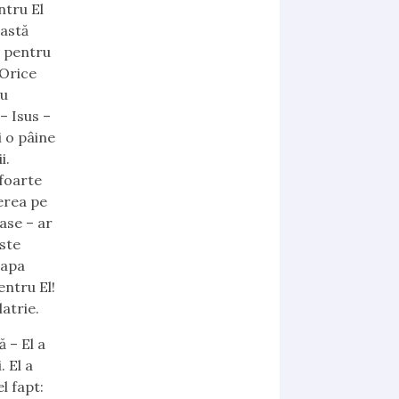
ntru El
eastă
u pentru
 Orice
eu
– Isus –
i o pâine
i.
 foarte
cerea pe
oase – ar
este
 apa
entru El!
latrie.
 – El a
. El a
l fapt: