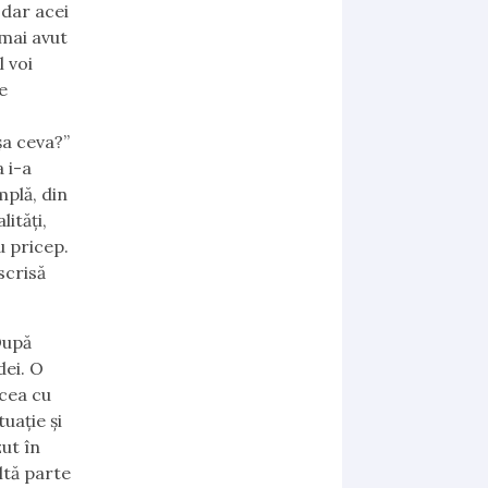
 dar acei
 mai avut
l voi
e
:
şa ceva?”
a i-a
mplă, din
lităţi,
u pricep.
scrisă
upă
dei. O
cea cu
uaţie şi
ut în
ltă parte