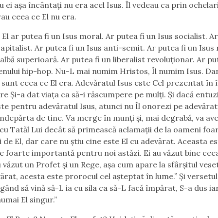
 ei aşa încântaţi nu era acel Isus. Îl vedeau ca prin ochelari
au ceea ce El nu era.
 El ar putea fi un Isus moral. Ar putea fi un Isus socialist. Ar
apitalist. Ar putea fi un Isus anti-semit. Ar putea fi un Isus 
albă superioară. Ar putea fi un liberalist revoluţionar. Ar pu
genului hip-hop. Nu-L mai numim Hristos, Îl numim Isus. Da
 sunt ceea ce El era. Adevăratul Isus este Cel prezentat în
care Și-a dat viaţa ca să-i răscumpere pe mulţi. Şi dacă entu
ste pentru adevăratul Isus, atunci nu Îl onorezi pe adevăratu
 îndepărta de tine. Va merge în munţi şi, mai degrabă, va av
 cu Tatăl Lui decât să primească aclamaţii de la oameni foa
i de El, dar care nu ştiu cine este El cu adevărat. Aceasta es
e foarte importantă pentru noi astăzi. Ei au văzut bine cee
 văzut un Profet şi un Rege, aşa cum apare la sfârşitul veset
ărat, acesta este prorocul cel aşteptat în lume.”
Şi versetul
gând să vină să-L ia cu sila ca să-L facă împărat, S-a dus iar
umai El singur.”