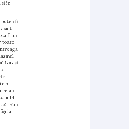
 şi în
 putea fi
rasist
tea fi un
r toate
 întreaga
ziasmul
l Isus şi
ea
rte
te o
a ce au
ului 14:
 15: „Ș
tia
ăşi la