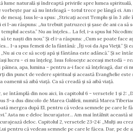
ă lume naturală şi îndreaptă privirile spre lumea spirituală,
e vorbeşte par să nu înteleagă – totul trece pe lângă ei. Am
 de mesaj. Isus le-a spus: „
Stricaţi acest Templu şi în 3 zile î
i ei I-au răspuns: „
Au trebuit patruzeci şi şase de ani ca să s
 templul acesta.”
Nu au înţeles... La fel, i-a spus lui Nicodim
 să te naşti din nou.” Ș
i el i-a răspuns: „
Cum se poate face a
es... I-a spus femeii de la fântână: „
Îţi voi da Apa Vieţi
i.” Și e
 „
Nu ai cu ce să scoţi apă şi fântâna este adâncă.”
Şi se întâ
aşi lucru – ei nu înţeleg. Isus foloseşte aceeaşi metodă – rea
 pâinea, apa, lumina – pentru a-i face să înţeleagă, dar ei n
ţi din punct de vedere spiritual şi această Evanghelie este 
 oamenii să aibă viaţă. Ca să creadă şi să aibă viaţă.
 se întâmplă din nou aici, în capitolul 6 – versetele 1 şi 2: „
D
sus S-a dus dincolo de Marea Galileii, numită Marea Tiberia
ată mergea după El, pentru că vedea semnele pe care le fă
vi.”
Asta nu e deloc încurajator... Am mai întâlnit această sit
curajează deloc. Capitolul 2, versetele 23-24: „
Mulţi au crez
ui pentru că vedeau semnele pe care le făcea.
Dar, pe de a