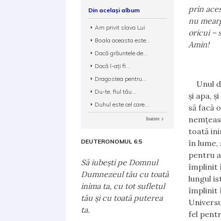
prin ace
Din același album
nu meargă
Am privit slava Lui
oricui –
Boala aceasta este...
Amin!
Dacă grăuntele de...
Dacă l-ați fi...
Dragostea pentru...
Unul d
Du-te, fiul tău...
și apa, ș
Duhul este cel care...
să facă 
nemțeasc
Inainte
toată in
DEUTERONOMUL 6:5
în lume, 
pentru a 
Să iubeşti pe Domnul
împlinit
Dumnezeul tău cu toată
lungul i
inima ta, cu tot sufletul
împlinit
tău şi cu toată puterea
Universul
ta.
fel pent