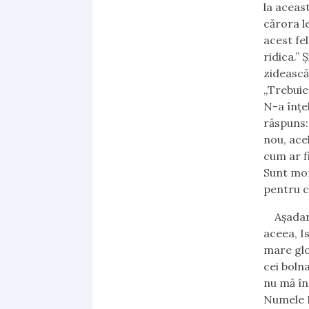
la aceast
cărora l
acest fel
ridica.”
Ş
zidească
„T
rebuie
N-a înţel
răspuns:
nou, acel
cum ar fi
Sunt mor
pentru ca
Aşadar,
aceea, I
mare glo
cei bolna
nu mă în
Numele L