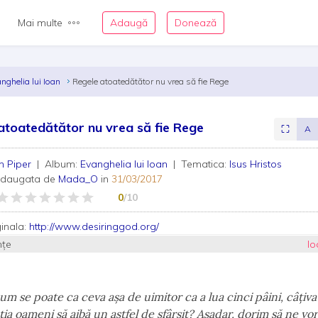
Mai multe
Adaugă
Donează
nghelia lui Ioan
Regele atoatedătător nu vrea să fie Rege
atoatedătător nu vrea să fie Rege
⛶
A
n Piper
| Album:
Evanghelia lui Ioan
| Tematica:
Isus Hristos
adaugata de
Mada_O
in
31/03/2017
0
/10
ginala:
http://www.desiringgod.org/
nțe
Io
 se poate ca ceva aşa de uimitor ca a lua cinci pâini, câţiva 
ţia oameni să aibă un astfel de sfârşit? Aşadar, dorim să ne vor