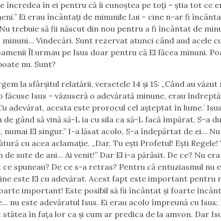
se încredea în ei pentru că îi cunoştea pe toţi –
ştia tot ce e
eni.” Ei erau încântaţi de minunile Lui – cine n-ar fi încânt
Nu trebuie să fii născut din nou pentru a fi încântat de minu
 minuni... Vindecări. Sunt rezervat atunci când aud acele cu
amenii Îl urmau pe Isus doar pentru că El făcea minuni. Po
 poate nu. Sunt?
em la sfârşitul relatării, versetele 14 şi 15: „
Când au văzut
o făcuse Isus –
văzuseră o adevărată minune, erau îndreptăţ
Cu adevărat, acesta este prorocul cel aşteptat în lume.’
Isus
u de gând să vină să-L ia cu sila ca să-L facă împărat, S-a du
, numai El singur.”
I-a lăsat acolo, S-a îndepărtat de ei... N
ătură cu acea aclamaţie. „Dar, Tu eşti Profetul! Eşti Regele!
de sute de ani... Ai venit!” Dar El i-a părăsit. De ce? Nu era
 ce spuneau? De ce s-a retras? Pentru că entuziasmul nu 
ine este El cu adevărat. Acest fapt este important pentru 
oarte important! Este posibil să fii încântat și foarte încân
... nu este adevăratul Isus. Ei erau acolo împreună cu Isus; 
 stătea în faţa lor ca şi cum ar predica de la amvon. Dar Is