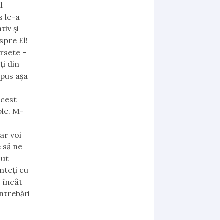
l
s le-a
tiv și
spre El!
ersete –
ţi din
spus aşa
acest
ple. M-
ar voi
e să ne
zut
nteţi cu
t încât
întrebări