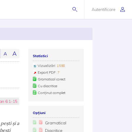
Autentificare
A
A
Statistici
Vizualizări:
1598
Export PDF:
7
Gramatical corect
Cu diacritice
Conținut complet
an 6:1-15
Opțiuni
peşti şi a
Gramatical
beşti
Diacritice