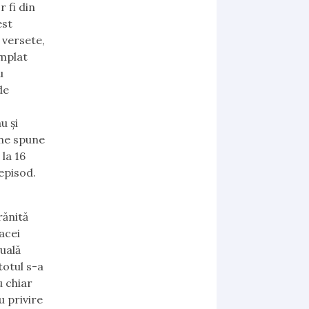
 fi din
est
 versete,
âmplat
u
de
u şi
a ne spune
 la 16
episod.
rănită
acei
uală
totul s-a
u chiar
u privire