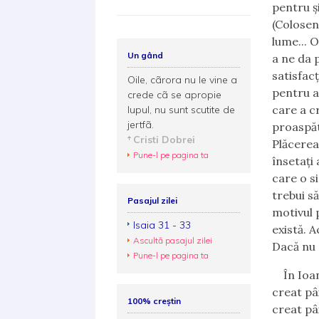
pentru și
(Coloseni
lume... 
Un gând
a ne da p
satisfac
Oile, cãrora nu le vine a
pentru a
crede cã se apropie
care a c
lupul, nu sunt scutite de
jertfã.
proaspăt
Cristi Dobrei
Plăcerea
Pune-l pe pagina ta
însetaţi 
care o s
trebui s
Pasajul zilei
motivul 
Isaia 31 - 33
există. 
Ascultă pasajul zilei
Dacă nu e
Pune-l pe pagina ta
În Ioa
creat pâi
100% creștin
creat pâi