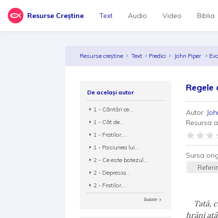
Resurse Creștine
Text
Audio
Video
Biblia
Resurse creștine
Text
Predici
John Piper
Eva
Regele 
De același autor
1 - Cântări ce...
Autor:
Joh
1 - Cât de...
Resursa 
1 - Fratilor,...
1 - Pasiunea lui...
Sursa ori
2 - Ce este botezul...
Referi
2 - Depresia...
2 - Fratilor,...
Inainte
Tată, cum
hrăni atâ