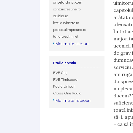
ariseforchrist.com
uimitoru
cantaricrestine.ro
capitolu
eBiblia.ro
arătat ce
lectiicuobiecte.ro
ofensator
proiectulimpreuna.ro
În tot ac
tanarcrestin.net
majoritat
Mai multe site-uri
ucenicii 
de grav 
dumneavo
Radio creștin
serviciu
RVE Cluj
am rugat
RVE Timisoara
doispreze
Radio Unison
nu pleca
Cross One Radio
ducem? Tu
Mai multe radiouri
suficien
toată ini
să-L apuc
– ca să î