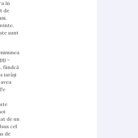
ra în
at de
ni.
vinte,
ate sunt
 minunea
iţi –
, fiindcă
s iarăşi
u avea
 Te
este
noi
tat de un
Isus cel
us de