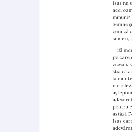
Isus nu 
acei oam
minuni? 
Semne şi
cum că o
sinceri,
Să merg
pe care 
ziceau:
‘
ştia că a
la munte
nicio leg
aşteptăm 
adevărat
pentru c
astăzi. F
Isus care
adevărat