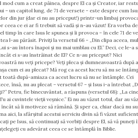
l mod cum a creat pâinea, despre El ca şi Creator, iar restu
lui – un capitol lung, de 71 de versete – este despre cum Isu
lor din jur (dar ei nu au priceput!) printr-un limbaj provoca
 ceea ce ei ar fi trebuit să vadă şi n-au văzut! Era vorba de
el timp în care Isus le spunea şi îi provoca – în cele 71 de v
ea l-au părăsit. Priviți la versetul 66 – „
Din clipa aceea, mul
Lui s-au întors înapoi şi nu mai umblau cu El.”
Deci, ce le-a 
încât ei s-au înstrăinat de El? Ce n-au priceput? Nici
astră nu veţi pricepe? Veţi pleca şi dumneavoastră după 
 aşa cum ei au plecat? Mă rog ca acest lucru să nu se întâm
 toată după-amiaza ca acest lucru să nu se întâmple. Cei
ce, însă, nu au plecat – versetul 67 – şi Isus i-a întrebat „
D
ţi?”
Petru, fie binecuvântat, a răspuns (versetul 68): „La cin
 ai cuvintele vieţii veşnice.” Ei nu au văzut
totul,
dar au vă
t încât să îi motiveze să rămână. Şi sper ca, chiar dacă nu su
ma aici, la sfârşitul acestui serviciu divin să fi văzut suficien
aţi pe Isus, să continuaţi să vorbiţi despre El, să vă puneţi 
nţelegeți cu adevărat ceea ce se întâmplă în Biblie.