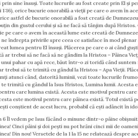
 prin sine însuși. Toate lucrurile au fost create prin El și pe
 1:16), orice bucurie onorabilă a vieţii pe care o avem în ac
Orice astfel de bucurie onorabilă a fost creată de Dumneze
uțin din gustul cerului și să ne facă să tânjim după Hristos.
ţie pe care o avem în această lume este creată de Dumnez
 ne îndrepta privirile spre ceea ce satisface în mod plenar 
reat lumea pentru El însuşi. Plăcerea pe care o ai când guşt
ă ar trebui să ne facă să ne gândim la Hristos – Pâinea Vieţi
 unui pahar cu apă rece, băut într-o zi toridă când suntem
ar trebui să te trimită cu gândul la Hristos – Apa Vieţii. Plă
imţi atunci când, datorită luminii, vezi toate lucrurile frum
ă te trimită cu gândul la Isus Hristos, Lumina lumii. Acesta 
pentru care lumina există. Acesta este motivul pentru care
Acesta este motivul pentru care pâinea există. Totul există p
şti conştient de acest lucru, probabil că eşti adâncit în ido
n 6 Îl vedem pe Isus făcând o minune dintr-o pâine obişnuită
nea! Cinci pâini şi doi peşti nu pot hrăni cinci mii de oameni
nea! Din nou! Versetele de la 1 la 15 ne relatează despre ace