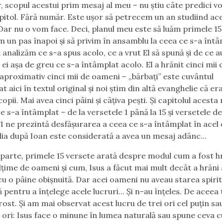
, scopul acestui prim mesaj al meu – nu ştiu câte predici vor
pitol. Fără număr. Este uşor să petrecem un an studiind ac
 Dar nu o vom face. Deci, planul meu este să luăm primele 15
m un pas înapoi şi să privim în ansamblu la ceea ce s-a înt
 analizăm ce s-a spus acolo, ce a vrut El să spună şi de ce a
 ei aşa de greu ce s-a întâmplat acolo. El a hrănit cinci mii 
aproximativ cinci mii de oameni – „
bărbaţi”
este cuvântul
 aici în textul original şi noi ştim din altă evanghelie că era
copii. Mai avea cinci pâini şi câţiva peşti. Și capitolul acest
 s-a întâmplat – de la versetele 1 până la 15 şi versetele de
71 ne prezintă desfăşurarea a ceea ce s-a întâmplat în acel 
ia după Ioan este considerată a avea un mesaj adânc...
parte, primele 15 versete arată despre modul cum a fost h
ţime de oameni şi cum, Isus a făcut mai mult decât a hrăni 
u o pâine obişnuită. Dar acei oameni nu aveau starea spirit
pentru a înţelege acele lucruri... Şi n-au înţeles. De aceea 
rost. Şi am mai observat acest lucru de trei ori cel puţin sa
 ori: Isus face o minune în lumea naturală sau spune ceva c