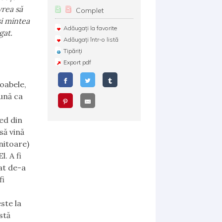
vrea să
Complet
şi mintea
Adăugați la favorite
gat.
Adăugați într-o listă
Tipăriți
Export pdf
oabele,
eună ca
ed din
să vină
ănitoare)
l. A fi
tat de-a
fi
este la
stă