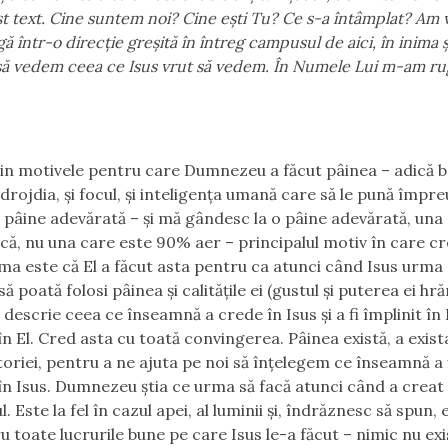
st text. Cine suntem noi? Cine ești Tu? Ce s-a întâmplat? Am 
 într-o direcție greșită în întreg campusul de aici, în inima 
 să vedem ceea ce Isus vrut să vedem. În Numele Lui m-am ru
in motivele pentru care Dumnezeu a făcut pâinea – adică b
i drojdia, și focul, și inteligența umană care să le pună împr
o pâine adevărată – și mă gândesc la o pâine adevărată, una
ă, nu una care este 90% aer – principalul motiv în care cr
ima este că El a făcut asta pentru ca atunci când Isus urma 
să poată folosi pâinea și calitățile ei (gustul și puterea ei hr
descrie ceea ce înseamnă a crede în Isus și a fi împlinit în E
 în El. Cred asta cu toată convingerea. Pâinea există, a exis
storiei, pentru a ne ajuta pe noi să înțelegem ce înseamnă a 
 în Isus. Dumnezeu știa ce urma să facă atunci când a creat
. Este la fel în cazul apei, al luminii și, îndrăznesc să spun, 
ru toate lucrurile bune pe care Isus le-a făcut – nimic nu exi