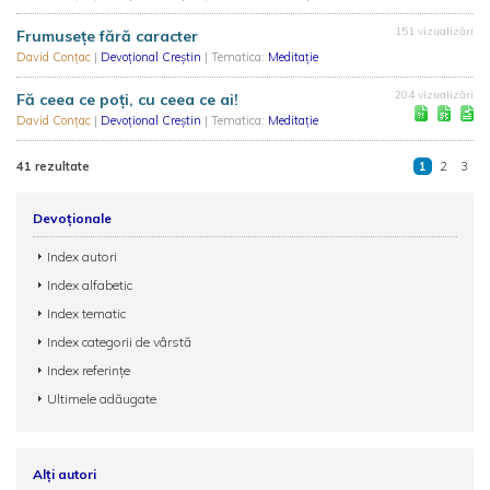
151 vizualizări
Frumusețe fără caracter
David Conțac
|
Devoțional Creștin
| Tematica:
Meditație
204 vizualizări
Fă ceea ce poți, cu ceea ce ai!
David Conțac
|
Devoțional Creștin
| Tematica:
Meditație
41 rezultate
1
2
3
Devoționale
Index autori
Index alfabetic
Index tematic
Index categorii de vârstă
Index referințe
Ultimele adăugate
Alți autori