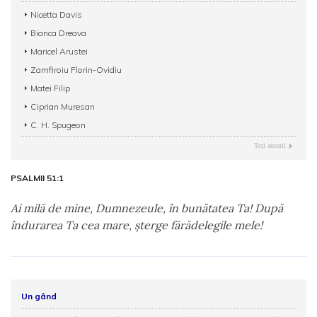
Nicetta Davis
Bianca Dreava
Maricel Arustei
Zamfiroiu Florin-Ovidiu
Matei Filip
Ciprian Muresan
C. H. Spugeon
Toţi autorii
PSALMII 51:1
Ai milă de mine, Dumnezeule, în bunătatea Ta! După
îndurarea Ta cea mare, şterge fărădelegile mele!
Un gând