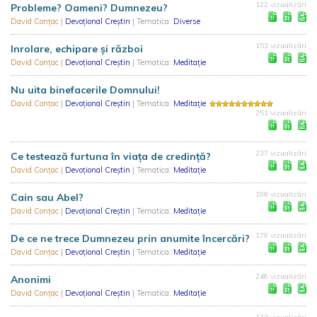
122 vizualizări
Probleme? Oameni? Dumnezeu?
David Conțac
|
Devoțional Creștin
| Tematica:
Diverse
153 vizualizări
Inrolare, echipare și război
David Conțac
|
Devoțional Creștin
| Tematica:
Meditație
Nu uita binefacerile Domnului!
David Conțac
|
Devoțional Creștin
| Tematica:
Meditație
251 vizualizări
237 vizualizări
Ce testează furtuna în viața de credință?
David Conțac
|
Devoțional Creștin
| Tematica:
Meditație
198 vizualizări
Cain sau Abel?
David Conțac
|
Devoțional Creștin
| Tematica:
Meditație
178 vizualizări
De ce ne trece Dumnezeu prin anumite încercări?
David Conțac
|
Devoțional Creștin
| Tematica:
Meditație
246 vizualizări
Anonimi
David Conțac
|
Devoțional Creștin
| Tematica:
Meditație