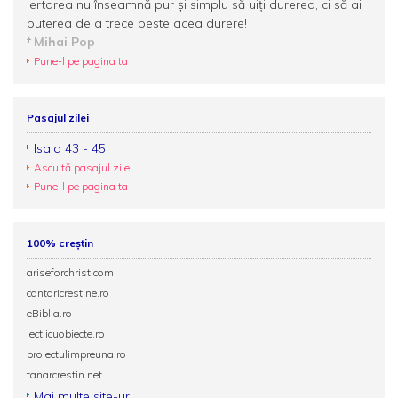
Iertarea nu înseamnă pur și simplu să uiți durerea, ci să ai
puterea de a trece peste acea durere!
Mihai Pop
Pune-l pe pagina ta
Pasajul zilei
Isaia 43 - 45
Ascultă pasajul zilei
Pune-l pe pagina ta
100% creștin
ariseforchrist.com
cantaricrestine.ro
eBiblia.ro
lectiicuobiecte.ro
proiectulimpreuna.ro
tanarcrestin.net
Mai multe site-uri