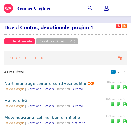
Resurse Creștine
David Conțac, devotionale, pagina 1
Toate albumele
Devoțional Creștin (41)
DESCHIDE FILTRELE
41 rezultate
1
2
3
86 vizualizări
Nu-ți mai trage centura când vezi poliția!
David Conțac
|
Devoțional Creștin
| Tematica:
Diverse
165 vizualizări
Haina albă
David Conțac
|
Devoțional Creștin
| Tematica:
Diverse
159 vizualizări
Matematicianul cel mai bun din Biblie
David Conțac
|
Devoțional Creștin
| Tematica:
Meditație