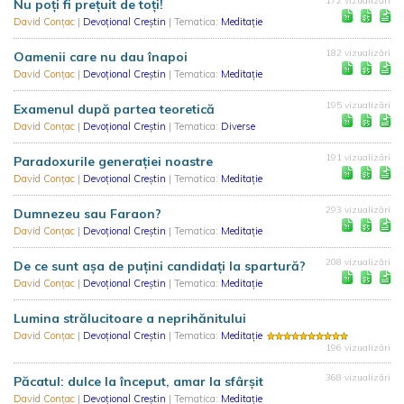
172 vizualizări
Nu poți fi prețuit de toți!
David Conțac
|
Devoțional Creștin
| Tematica:
Meditație
182 vizualizări
Oamenii care nu dau înapoi
David Conțac
|
Devoțional Creștin
| Tematica:
Meditație
195 vizualizări
Examenul după partea teoretică
David Conțac
|
Devoțional Creștin
| Tematica:
Diverse
191 vizualizări
Paradoxurile generației noastre
David Conțac
|
Devoțional Creștin
| Tematica:
Meditație
293 vizualizări
Dumnezeu sau Faraon?
David Conțac
|
Devoțional Creștin
| Tematica:
Meditație
208 vizualizări
De ce sunt așa de puțini candidați la spartură?
David Conțac
|
Devoțional Creștin
| Tematica:
Meditație
Lumina strălucitoare a neprihănitului
David Conțac
|
Devoțional Creștin
| Tematica:
Meditație
196 vizualizări
368 vizualizări
Păcatul: dulce la început, amar la sfârșit
David Conțac
|
Devoțional Creștin
| Tematica:
Meditație