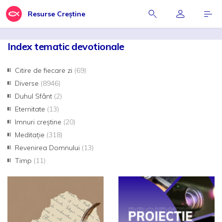
Resurse Creștine
Index tematic devotionale
Citire de fiecare zi
(69)
Diverse
(8946)
Duhul Sfânt
(2)
Eternitate
(13)
Imnuri creștine
(20)
Meditație
(318)
Revenirea Domnului
(13)
Timp
(11)