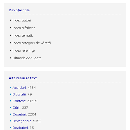
Devoționale
Index autori
Index alfabetic
Index tematic
Index categorii de vârstă
Index referințe
Ultimele adăugate
Alte resurse text
Acorduri
: 4734
Biografii
: 79
Cântece
: 28219
Cărți
: 237
Cugetări
: 2204
Devoționale
: 9392
Dezbateri
: 75