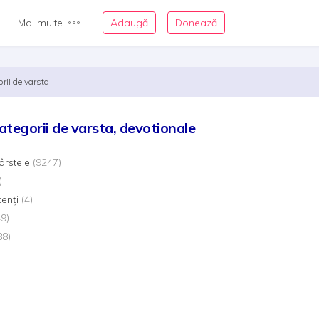
Mai multe
Adaugă
Donează
orii de varsta
ategorii de varsta, devotionale
ârstele
(9247)
)
cenți
(4)
49)
88)