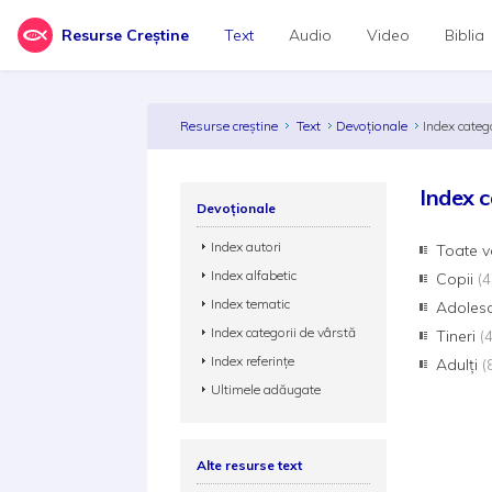
Resurse Creștine
Text
Audio
Video
Biblia
Resurse creștine
Text
Devoționale
Index categ
Index c
Devoționale
Index autori
Toate v
Index alfabetic
Copii
(4
Index tematic
Adoles
Index categorii de vârstă
Tineri
(
Index referințe
Adulți
(
Ultimele adăugate
Alte resurse text