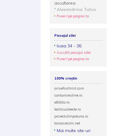
ascultarea.
Alexandrina Tulics
Pune-l pe pagina ta
Pasajul zilei
Isaia 34 - 36
Ascultă pasajul zilei
Pune-l pe pagina ta
100% creștin
ariseforchrist.com
cantaricrestine.ro
eBiblia.ro
lectiicuobiecte.ro
proiectulimpreuna.ro
tanarcrestin.net
Mai multe site-uri