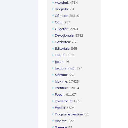
Acorduri
: 4734
Biografii
: 79
Cântece
: 28219
Cărți
: 237
Cugetări
: 2204
Devoționale
: 9392
Dezbateri
: 75
Editoriale
: 865
Eseuri
: 6031
Jocuri
: 46
Lecția zilnică
: 124
Mărturii
: 657
Maxime
: 17428
Partituri
: 12014
Poezii
: 91107
Powerpoint
: 869
Predici
: 3594
Programe creștine
: 56
Reviste
: 127
Scenete
: 53