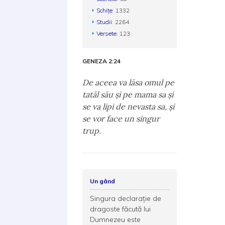
Schițe
: 1332
Studii
: 2264
Versete
: 123
GENEZA 2:24
De aceea va lăsa omul pe
tatăl său şi pe mama sa şi
se va lipi de nevasta sa, şi
se vor face un singur
trup.
Un gând
Singura declarație de
dragoste făcută lui
Dumnezeu este