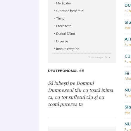
Meditație
DU
Citire de fiecare zi
Fund
Timp
Sla
Eternitate
Mar
Duhul Sfânt
AI
Diverse
Fund
Imnuri creștine
CU
Toate categoriile
Fund
DEUTERONOMUL 6:5
Fii
Alex
Să iubeşti pe Domnul
Dumnezeul tău cu toată inima
NU
Fund
ta, cu tot sufletul tău şi cu
toată puterea ta.
Sla
Mar
NU
Fund