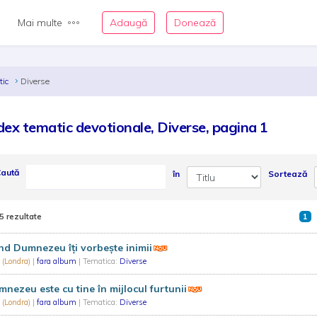
Mai multe
Adaugă
Donează
tic
Diverse
dex tematic devotionale, Diverse, pagina 1
aută
în
Sortează
5 rezultate
1
d Dumnezeu îți vorbește inimii
 (Londra)
|
fara album
| Tematica:
Diverse
nezeu este cu tine în mijlocul furtunii
 (Londra)
|
fara album
| Tematica:
Diverse