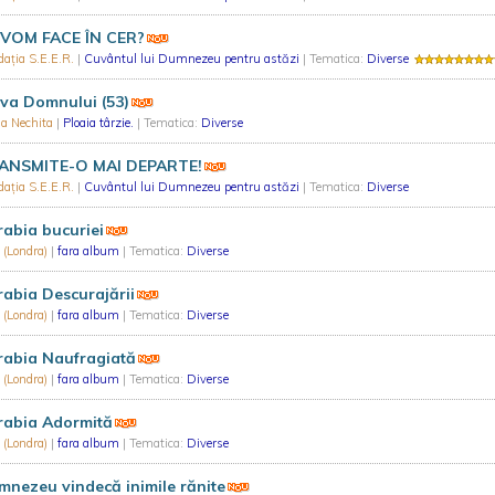
 VOM FACE ÎN CER?
ația S.E.E.R.
|
Cuvântul lui Dumnezeu pentru astăzi
| Tematica:
Diverse
va Domnului (53)
ia Nechita
|
Ploaia târzie.
| Tematica:
Diverse
ANSMITE-O MAI DEPARTE!
ația S.E.E.R.
|
Cuvântul lui Dumnezeu pentru astăzi
| Tematica:
Diverse
abia bucuriei
 (Londra)
|
fara album
| Tematica:
Diverse
abia Descurajării
 (Londra)
|
fara album
| Tematica:
Diverse
rabia Naufragiată
 (Londra)
|
fara album
| Tematica:
Diverse
rabia Adormită
 (Londra)
|
fara album
| Tematica:
Diverse
nezeu vindecă inimile rănite