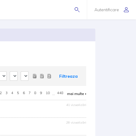
Autentificare
Filtreaza
2
3
4
5
6
7
8
9
10
...
448
mai multe
41 vizualizări
28 vizualizări