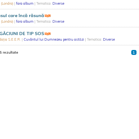
 (Londra)
|
fara album
| Tematica:
Diverse
sul care încă răsună
 (Londra)
|
fara album
| Tematica:
Diverse
GĂCIUNI DE TIP SOS
ația S.E.E.R.
|
Cuvântul lui Dumnezeu pentru astăzi
| Tematica:
Diverse
5 rezultate
1