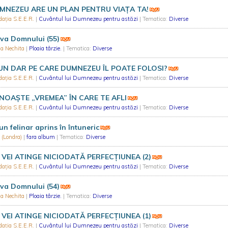
MNEZEU ARE UN PLAN PENTRU VIAȚA TA!
ația S.E.E.R.
|
Cuvântul lui Dumnezeu pentru astăzi
| Tematica:
Diverse
va Domnului (55)
ia Nechita
|
Ploaia târzie.
| Tematica:
Diverse
 UN DAR PE CARE DUMNEZEU ÎL POATE FOLOSI?
ația S.E.E.R.
|
Cuvântul lui Dumnezeu pentru astăzi
| Tematica:
Diverse
NOAȘTE „VREMEA” ÎN CARE TE AFLI
ația S.E.E.R.
|
Cuvântul lui Dumnezeu pentru astăzi
| Tematica:
Diverse
 un felinar aprins în întuneric
 (Londra)
|
fara album
| Tematica:
Diverse
 VEI ATINGE NICIODATĂ PERFECȚIUNEA (2)
ația S.E.E.R.
|
Cuvântul lui Dumnezeu pentru astăzi
| Tematica:
Diverse
va Domnului (54)
ia Nechita
|
Ploaia târzie.
| Tematica:
Diverse
 VEI ATINGE NICIODATĂ PERFECȚIUNEA (1)
ația S.E.E.R.
|
Cuvântul lui Dumnezeu pentru astăzi
| Tematica:
Diverse