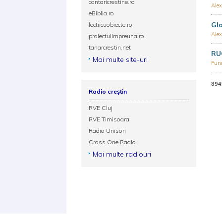
cantaricrestine.ro
Alex
eBiblia.ro
Gla
lectiicuobiecte.ro
Alex
proiectulimpreuna.ro
tanarcrestin.net
RU
Mai multe site-uri
Fund
894
Radio creștin
RVE Cluj
RVE Timisoara
Radio Unison
Cross One Radio
Mai multe radiouri