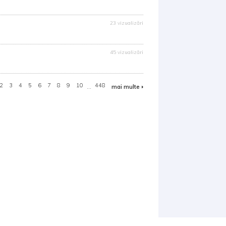
23 vizualizări
45 vizualizări
2
3
4
5
6
7
8
9
10
...
448
mai multe