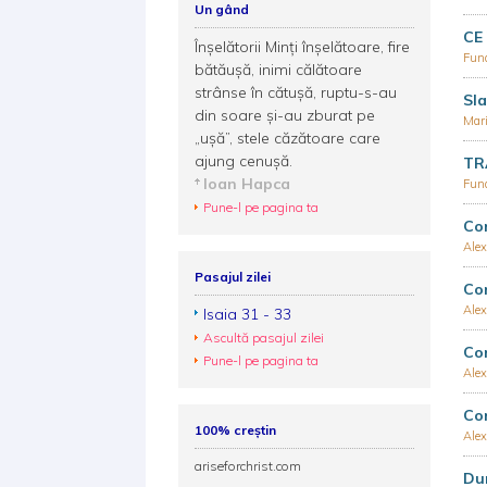
Un gând
CE
Înșelătorii Minți înșelătoare, fire
Fund
bătăușă, inimi călătoare
strânse în cătușă, ruptu-s-au
Sla
din soare și-au zburat pe
Mar
„ușă”, stele căzătoare care
ajung cenușă.
TR
Ioan Hapca
Fund
Pune-l pe pagina ta
Cor
Alex
Pasajul zilei
Cor
Alex
Isaia 31 - 33
Ascultă pasajul zilei
Co
Pune-l pe pagina ta
Alex
Co
100% creștin
Alex
ariseforchrist.com
Dum