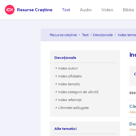
Resurse Creștine
Text
Audio
Video
Biblia
Resurse creștine
Text
Devoționale
Index tema
In
Devoționale
Index autori
C
Index alfabetic
Index tematic
Index categorii de vârstă
894
Index referințe
Cân
Ultimele adăugate
Alex
Dum
Alte tematici
Alex