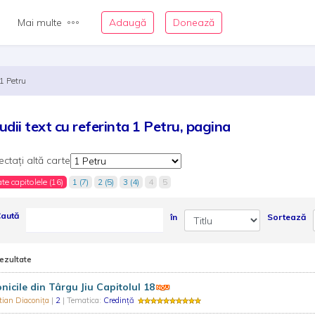
Mai multe
Adaugă
Donează
1 Petru
udii text cu referinta 1 Petru, pagina
ectați altă carte
te capitolele (16)
1 (7)
2 (5)
3 (4)
4
5
aută
în
Sortează
rezultate
nicile din Târgu Jiu Capitolul 18
tian Diaconița
|
2
| Tematica:
Credință