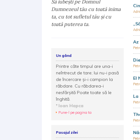
Să iubeşti pe Domnul
Cin
Dumnezeul tău cu toată inima
Adr
ta, cu tot sufletul tău şi cu
toată puterea ta.
„Să
Adr
Az 
Pet
Un gând
Di
Printre câte timpul are una-i
Pet
neîntrecut de tare; lui nu-i pasă
El
de încercare și-i campion la
Pet
răbdare. Cu răbdarea-i
nesfârșită Poate toate să le
La
înghită.
Pet
Ioan Hapca
Pune-l pe pagina ta
The
Pet
Nă
Pasajul zilei
Pet