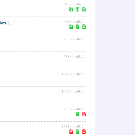
512 vizualizări
422 vizualizări
etul...!”
762 vizualizări
788 vizualizări
1.270 vizualizări
1.155 vizualizări
763 vizualizări
2.038 vizualizări