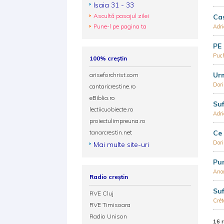
Isaia 31 - 33
Ascultă pasajul zilei
Ca
Pune-l pe pagina ta
Adr
PE
Puc
100% creștin
Urm
ariseforchrist.com
Dor
cantaricrestine.ro
eBiblia.ro
Suf
lectiicuobiecte.ro
Adr
proiectulimpreuna.ro
tanarcrestin.net
Ce 
Dor
Mai multe site-uri
Pun
Ano
Radio creștin
Suf
RVE Cluj
Crét
RVE Timisoara
Radio Unison
16 