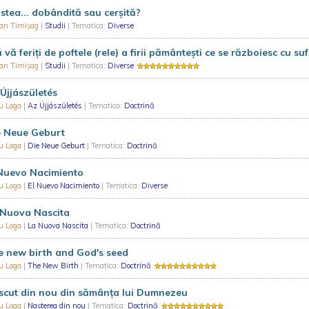
stea... dobândită sau cerșită?
ian Timișag
|
Studii
| Tematica:
Diverse
 vă feriți de poftele (rele) a firii pământești ce se războiesc cu sufl
ian Timișag
|
Studii
| Tematica:
Diverse
Újjászületés
ru Loga
|
Az Újjászületés
| Tematica:
Doctrină
e Neue Geburt
ru Loga
|
Die Neue Geburt
| Tematica:
Doctrină
 Nuevo Nacimiento
ru Loga
|
El Nuevo Nacimiento
| Tematica:
Diverse
 Nuova Nascita
ru Loga
|
La Nuova Nascita
| Tematica:
Doctrină
 new birth and God's seed
ru Loga
|
The New Birth
| Tematica:
Doctrină
scut din nou din sămânța lui Dumnezeu
ru Loga
|
Nașterea din nou
| Tematica:
Doctrină