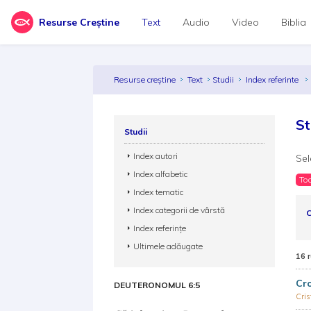
Resurse Creștine
Text
Audio
Video
Biblia
Resurse creștine
Text
Studii
Index referinte
St
Studii
Index autori
Sel
Index alfabetic
Toa
Index tematic
Index categorii de vârstă
C
Index referințe
Ultimele adăugate
16 
Cro
DEUTERONOMUL 6:5
Cris