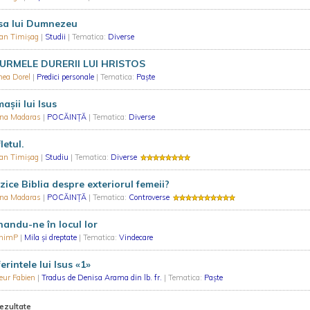
sa lui Dumnezeu
ian Timișag
|
Studii
| Tematica:
Diverse
 URMELE DURERII LUI HRISTOS
hea Dorel
|
Predici personale
| Tematica:
Paște
aşii lui Isus
ina Madaras
|
POCĂINȚĂ
| Tematica:
Diverse
letul.
ian Timișag
|
Studiu
| Tematica:
Diverse
zice Biblia despre exteriorul femeii?
ina Madaras
|
POCĂINȚĂ
| Tematica:
Controverse
andu-ne în locul lor
nimP
|
Mila și dreptate
| Tematica:
Vindecare
erintele lui Isus «1»
eur Fabien
|
Tradus de Denisa Arama din lb. fr.
| Tematica:
Paște
rezultate