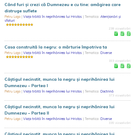
Când furi și crezi că Dumnezeu e cu tine: amăgirea care
distruge suflete
Petru Loga
|
Viața trăită în neprihănirea lui Hristos
| Tematica:
Atenționări și
sfaturi
238 vizualizări
Casa construită la negru: o mărturie împotriva ta
Petru Loga
|
Viața trăită în neprihănirea lui Hristos
| Tematica:
Diverse
193 vizualizări
Câștigul necinstit, munca la negru și neprihănirea lui
Dumnezeu – Partea I
Petru Loga
|
Viața trăită în neprihănirea lui Hristos
| Tematica:
Doctrină
373 vizualizări
Câștigul necinstit, munca la negru și neprihănirea lui
Dumnezeu – Partea II
Petru Loga
|
Viața trăită în neprihănirea lui Hristos
| Tematica:
Diverse
339 vizualizări
Câștigul necinstit, munca la negru și neprihănirea lui