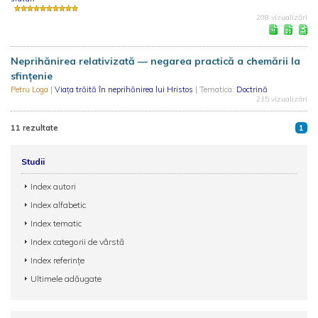
208 vizualizări
Neprihănirea relativizată — negarea practică a chemării la
sfințenie
Petru Loga
|
Viața trăită în neprihănirea lui Hristos
| Tematica:
Doctrină
215 vizualizări
11 rezultate
1
Studii
Index autori
Index alfabetic
Index tematic
Index categorii de vârstă
Index referințe
Ultimele adăugate