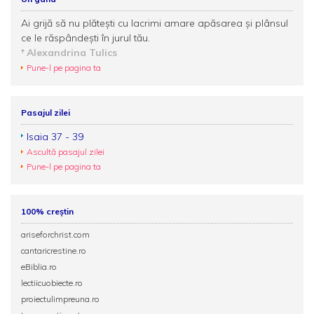
Ai grijă să nu plătești cu lacrimi amare apăsarea și plânsul
ce le răspândești în jurul tău.
Alexandrina Tulics
Pune-l pe pagina ta
Pasajul zilei
Isaia 37 - 39
Ascultă pasajul zilei
Pune-l pe pagina ta
100% creștin
ariseforchrist.com
cantaricrestine.ro
eBiblia.ro
lectiicuobiecte.ro
proiectulimpreuna.ro