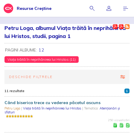
Resurse Creștine
Petru Loga, albumul Viața trăită în neprihănirea
lui Hristos, studii, pagina 1
PAGINI ALBUME:
1
2
Viața trăită în neprihănirea lui Hristos (11)
DESCHIDE FILTRELE
11 rezultate
1
Când biserica trece cu vederea păcatul ascuns
Petru Loga
|
Viața trăită în neprihănirea lui Hristos
| Tematica:
Atenționări și
sfaturi
250 vizualizări