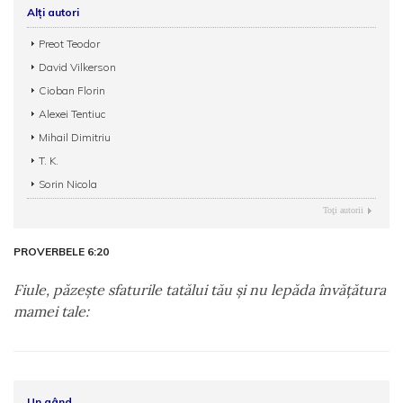
Alți autori
Preot Teodor
David Vilkerson
Cioban Florin
Alexei Tentiuc
Mihail Dimitriu
T. K.
Sorin Nicola
Toţi autorii
PROVERBELE 6:20
Fiule, păzeşte sfaturile tatălui tău şi nu lepăda învăţătura
mamei tale:
Un gând