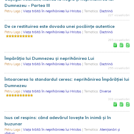
Dumnezeu – Partea III
Petru Loga
|
Viața trăită în neprihănirea lui Hristos
| Tematica:
Doctrină
227 vizualizări
De ce restituirea este dovada unei pocăințe autentice
Petru Loga
|
Viața trăită în neprihănirea lui Hristos
| Tematica:
Doctrină
265 vizualizări
Împărăția lui Dumnezeu și neprihănirea Lui
Petru Loga
|
Viața trăită în neprihănirea lui Hristos
| Tematica:
Doctrină
255 vizualizări
Întoarcerea la standardul ceresc: neprihănirea Împărăției lui
Dumnezeu
Petru Loga
|
Viața trăită în neprihănirea lui Hristos
| Tematica:
Diverse
333 vizualizări
Isus cel respins: când adevărul lovește în inimă și în
buzunar
Petru Loga
|
Viața trăită în neprihănirea lui Hristos
| Tematica:
Atenționări și
sfaturi