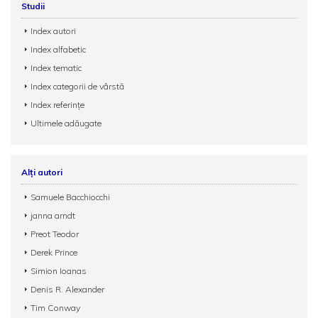
Studii
Index autori
Index alfabetic
Index tematic
Index categorii de vârstă
Index referințe
Ultimele adăugate
Alți autori
Samuele Bacchiocchi
janna arndt
Preot Teodor
Derek Prince
Simion Ioanas
Denis R. Alexander
Tim Conway