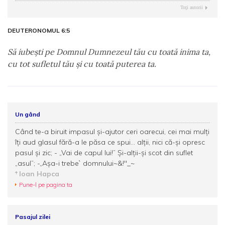
Toţi autorii
DEUTERONOMUL 6:5
Să iubeşti pe Domnul Dumnezeul tău cu toată inima ta,
cu tot sufletul tău şi cu toată puterea ta.
Un gând
Când te-a biruit impasul și-ajutor ceri oarecui, cei mai mulți
îți aud glasul fără-a le păsa ce spui... alții, nici că-și opresc
pasul și zic; - „Vai de capul lui!” Și-alții-și scot din suflet
„asul”; -„Așa-i trebe` domnului~&!"_~
Ioan Hapca
Pune-l pe pagina ta
Pasajul zilei