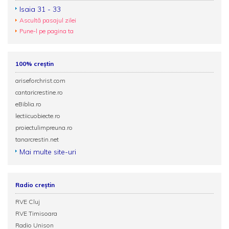
Isaia 31 - 33
Ascultă pasajul zilei
Pune-l pe pagina ta
100% creștin
ariseforchrist.com
cantaricrestine.ro
eBiblia.ro
lectiicuobiecte.ro
proiectulimpreuna.ro
tanarcrestin.net
Mai multe site-uri
Radio creștin
RVE Cluj
RVE Timisoara
Radio Unison