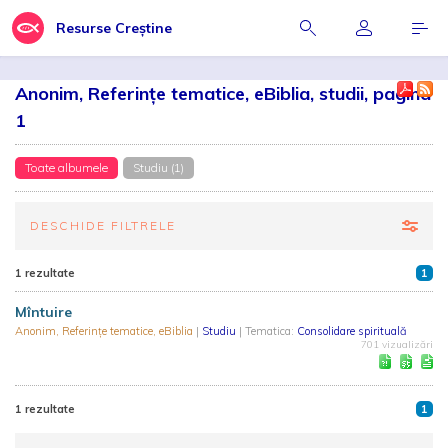
Resurse Creștine
Anonim, Referinţe tematice, eBiblia, studii, pagina
1
Toate albumele
Studiu (1)
DESCHIDE FILTRELE
1 rezultate
1
Mîntuire
Anonim, Referinţe tematice, eBiblia
|
Studiu
| Tematica:
Consolidare spirituală
701 vizualizări
1 rezultate
1