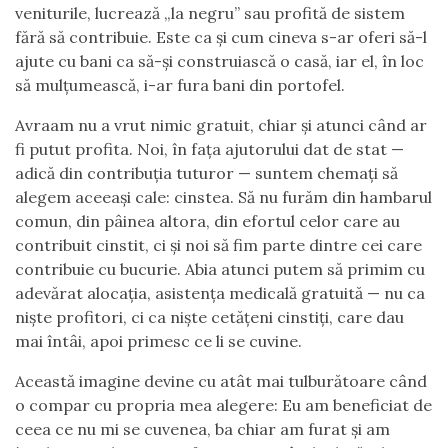
veniturile, lucrează „la negru” sau profită de sistem
fără să contribuie. Este ca și cum cineva s-ar oferi să-l
ajute cu bani ca să-și construiască o casă, iar el, în loc
să mulțumească, i-ar fura bani din portofel.
Avraam nu a vrut nimic gratuit, chiar și atunci când ar
fi putut profita. Noi, în fața ajutorului dat de stat —
adică din contribuția tuturor — suntem chemați să
alegem aceeași cale: cinstea. Să nu furăm din hambarul
comun, din pâinea altora, din efortul celor care au
contribuit cinstit, ci și noi să fim parte dintre cei care
contribuie cu bucurie. Abia atunci putem să primim cu
adevărat alocația, asistența medicală gratuită — nu ca
niște profitori, ci ca niște cetățeni cinstiți, care dau
mai întâi, apoi primesc ce li se cuvine.
Această imagine devine cu atât mai tulburătoare când
o compar cu propria mea alegere: Eu am beneficiat de
ceea ce nu mi se cuvenea, ba chiar am furat și am