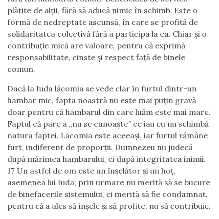
plătite de alții, fără să aducă nimic în schimb. Este o
formă de nedreptate ascunsă, în care se profită de
solidaritatea colectivă fără a participa la ea. Chiar și o
contribuție mică are valoare, pentru că exprimă
responsabilitate, cinste și respect față de binele
comun.
Dacă la Iuda lăcomia se vede clar în furtul dintr-un
hambar mic, fapta noastră nu este mai puțin gravă
doar pentru că hambarul din care luăm este mai mare.
Faptul că pare a „nu se cunoaște” ce iau eu nu schimbă
natura faptei. Lăcomia este aceeași, iar furtul rămâne
furt, indiferent de proporții. Dumnezeu nu judecă
după mărimea hambarului, ci după integritatea inimii.
17 Un astfel de om este un înșelător și un hoț,
asemenea lui Iuda; prin urmare nu merită să se bucure
de binefacerile sistemului, ci merită să fie condamnat,
pentru că a ales să înșele și să profite, nu să contribuie.