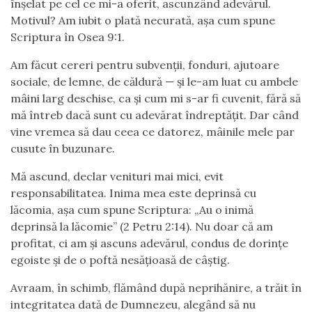
înșelat pe cel ce mi-a oferit, ascunzând adevărul.
Motivul? Am iubit o plată necurată, așa cum spune
Scriptura în Osea 9:1.
Am făcut cereri pentru subvenții, fonduri, ajutoare
sociale, de lemne, de căldură — și le-am luat cu ambele
mâini larg deschise, ca și cum mi s-ar fi cuvenit, fără să
mă întreb dacă sunt cu adevărat îndreptățit. Dar când
vine vremea să dau ceea ce datorez, mâinile mele par
cusute în buzunare.
Mă ascund, declar venituri mai mici, evit
responsabilitatea. Inima mea este deprinsă cu
lăcomia, așa cum spune Scriptura: „Au o inimă
deprinsă la lăcomie” (2 Petru 2:14). Nu doar că am
profitat, ci am și ascuns adevărul, condus de dorințe
egoiste și de o poftă nesățioasă de câștig.
Avraam, în schimb, flămând după neprihănire, a trăit în
integritatea dată de Dumnezeu, alegând să nu