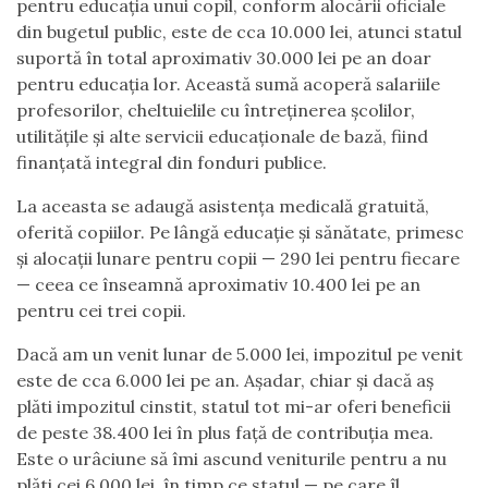
pentru educația unui copil, conform alocării oficiale
din bugetul public, este de cca 10.000 lei, atunci statul
suportă în total aproximativ 30.000 lei pe an doar
pentru educația lor. Această sumă acoperă salariile
profesorilor, cheltuielile cu întreținerea școlilor,
utilitățile și alte servicii educaționale de bază, fiind
finanțată integral din fonduri publice.
La aceasta se adaugă asistența medicală gratuită,
oferită copiilor. Pe lângă educație și sănătate, primesc
și alocații lunare pentru copii — 290 lei pentru fiecare
— ceea ce înseamnă aproximativ 10.400 lei pe an
pentru cei trei copii.
Dacă am un venit lunar de 5.000 lei, impozitul pe venit
este de cca 6.000 lei pe an. Așadar, chiar și dacă aș
plăti impozitul cinstit, statul tot mi-ar oferi beneficii
de peste 38.400 lei în plus față de contribuția mea.
Este o urâciune să îmi ascund veniturile pentru a nu
plăti cei 6.000 lei, în timp ce statul — pe care îl