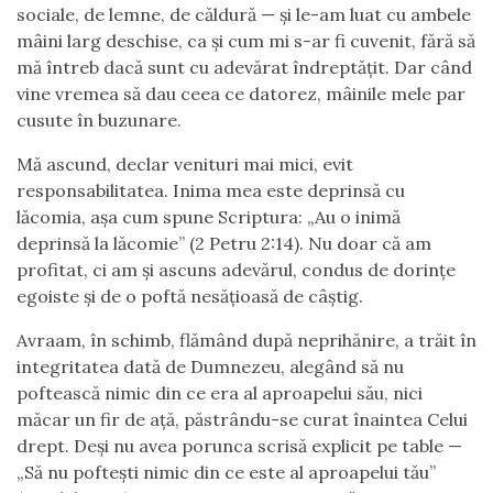
sociale, de lemne, de căldură — și le-am luat cu ambele
mâini larg deschise, ca și cum mi s-ar fi cuvenit, fără să
mă întreb dacă sunt cu adevărat îndreptățit. Dar când
vine vremea să dau ceea ce datorez, mâinile mele par
cusute în buzunare.
Mă ascund, declar venituri mai mici, evit
responsabilitatea. Inima mea este deprinsă cu
lăcomia, așa cum spune Scriptura: „Au o inimă
deprinsă la lăcomie” (2 Petru 2:14). Nu doar că am
profitat, ci am și ascuns adevărul, condus de dorințe
egoiste și de o poftă nesățioasă de câștig.
Avraam, în schimb, flămând după neprihănire, a trăit în
integritatea dată de Dumnezeu, alegând să nu
poftească nimic din ce era al aproapelui său, nici
măcar un fir de ață, păstrându-se curat înaintea Celui
drept. Deși nu avea porunca scrisă explicit pe table —
„Să nu poftești nimic din ce este al aproapelui tău”