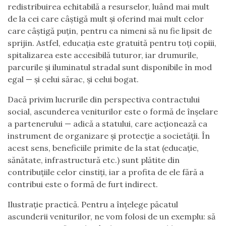
redistribuirea echitabilă a resurselor, luând mai mult
de la cei care câștigă mult și oferind mai mult celor
care câștigă puțin, pentru ca nimeni să nu fie lipsit de
sprijin. Astfel, educația este gratuită pentru toți copiii,
spitalizarea este accesibilă tuturor, iar drumurile,
parcurile și iluminatul stradal sunt disponibile în mod
egal — și celui sărac, și celui bogat.
Dacă privim lucrurile din perspectiva contractului
social, ascunderea veniturilor este o formă de înșelare
a partenerului — adică a statului, care acționează ca
instrument de organizare și protecție a societății. În
acest sens, beneficiile primite de la stat (educație,
sănătate, infrastructură etc.) sunt plătite din
contribuțiile celor cinstiți, iar a profita de ele fără a
contribui este o formă de furt indirect.
Ilustrație practică. Pentru a înțelege păcatul
ascunderii veniturilor, ne vom folosi de un exemplu: să