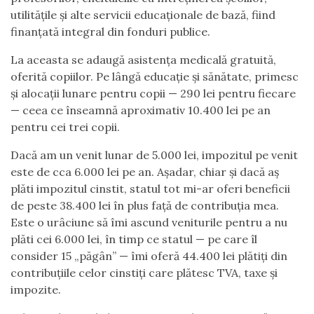
utilitățile și alte servicii educaționale de bază, fiind
finanțată integral din fonduri publice.
La aceasta se adaugă asistența medicală gratuită,
oferită copiilor. Pe lângă educație și sănătate, primesc
și alocații lunare pentru copii — 290 lei pentru fiecare
— ceea ce înseamnă aproximativ 10.400 lei pe an
pentru cei trei copii.
Dacă am un venit lunar de 5.000 lei, impozitul pe venit
este de cca 6.000 lei pe an. Așadar, chiar și dacă aș
plăti impozitul cinstit, statul tot mi-ar oferi beneficii
de peste 38.400 lei în plus față de contribuția mea.
Este o urâciune să îmi ascund veniturile pentru a nu
plăti cei 6.000 lei, în timp ce statul — pe care îl
consider 15 „păgân” — îmi oferă 44.400 lei plătiți din
contribuțiile celor cinstiți care plătesc TVA, taxe și
impozite.