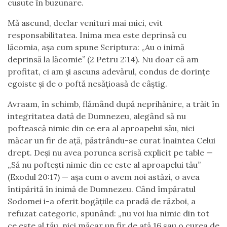
cusute în buzunare.
Mă ascund, declar venituri mai mici, evit
responsabilitatea. Inima mea este deprinsă cu
lăcomia, așa cum spune Scriptura: „Au o inimă
deprinsă la lăcomie” (2 Petru 2:14). Nu doar că am
profitat, ci am și ascuns adevărul, condus de dorințe
egoiste și de o poftă nesățioasă de câștig.
Avraam, în schimb, flămând după neprihănire, a trăit în
integritatea dată de Dumnezeu, alegând să nu
poftească nimic din ce era al aproapelui său, nici
măcar un fir de ață, păstrându-se curat înaintea Celui
drept. Deși nu avea porunca scrisă explicit pe table —
„Să nu poftești nimic din ce este al aproapelui tău”
(Exodul 20:17) — așa cum o avem noi astăzi, o avea
întipărită în inimă de Dumnezeu. Când împăratul
Sodomei i-a oferit bogățiile ca pradă de război, a
refuzat categoric, spunând: „nu voi lua nimic din tot
ce este al tău, nici măcar un fir de ață 16 sau o curea de