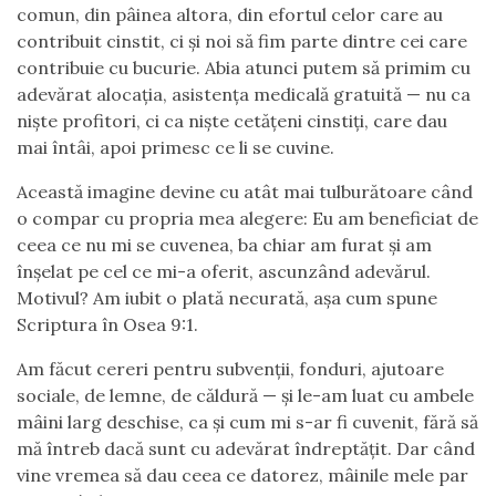
comun, din pâinea altora, din efortul celor care au
contribuit cinstit, ci și noi să fim parte dintre cei care
contribuie cu bucurie. Abia atunci putem să primim cu
adevărat alocația, asistența medicală gratuită — nu ca
niște profitori, ci ca niște cetățeni cinstiți, care dau
mai întâi, apoi primesc ce li se cuvine.
Această imagine devine cu atât mai tulburătoare când
o compar cu propria mea alegere: Eu am beneficiat de
ceea ce nu mi se cuvenea, ba chiar am furat și am
înșelat pe cel ce mi-a oferit, ascunzând adevărul.
Motivul? Am iubit o plată necurată, așa cum spune
Scriptura în Osea 9:1.
Am făcut cereri pentru subvenții, fonduri, ajutoare
sociale, de lemne, de căldură — și le-am luat cu ambele
mâini larg deschise, ca și cum mi s-ar fi cuvenit, fără să
mă întreb dacă sunt cu adevărat îndreptățit. Dar când
vine vremea să dau ceea ce datorez, mâinile mele par