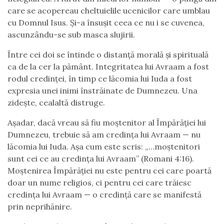
care se acopereau cheltuielile ucenicilor care umblau
cu Domnul Isus. Și-a însușit ceea ce nu i se cuvenea,
ascunzându-se sub masca slujirii.
Între cei doi se întinde o distanță morală și spirituală
ca de la cer la pământ. Integritatea lui Avraam a fost
rodul credinței, în timp ce lăcomia lui Iuda a fost
expresia unei inimi înstrăinate de Dumnezeu. Una
zidește, cealaltă distruge.
Așadar, dacă vreau să fiu moștenitor al Împărăției lui
Dumnezeu, trebuie să am credința lui Avraam — nu
lăcomia lui Iuda. Așa cum este scris: „…moștenitori
sunt cei ce au credința lui Avraam” (Romani 4:16).
Moștenirea Împărăției nu este pentru cei care poartă
doar un nume religios, ci pentru cei care trăiesc
credința lui Avraam — o credință care se manifestă
prin neprihănire.