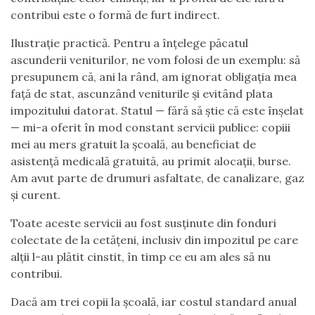
contribui este o formă de furt indirect.
Ilustrație practică. Pentru a înțelege păcatul
ascunderii veniturilor, ne vom folosi de un exemplu: să
presupunem că, ani la rând, am ignorat obligația mea
față de stat, ascunzând veniturile și evitând plata
impozitului datorat. Statul — fără să știe că este înșelat
— mi-a oferit în mod constant servicii publice: copiii
mei au mers gratuit la școală, au beneficiat de
asistență medicală gratuită, au primit alocații, burse.
Am avut parte de drumuri asfaltate, de canalizare, gaz
și curent.
Toate aceste servicii au fost susținute din fonduri
colectate de la cetățeni, inclusiv din impozitul pe care
alții l-au plătit cinstit, în timp ce eu am ales să nu
contribui.
Dacă am trei copii la școală, iar costul standard anual