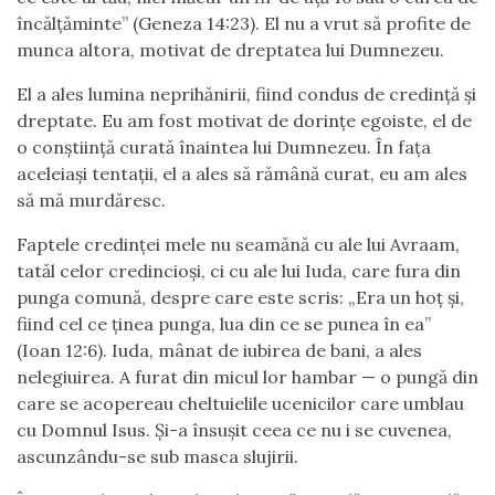
încălțăminte” (Geneza 14:23). El nu a vrut să profite de
munca altora, motivat de dreptatea lui Dumnezeu.
El a ales lumina neprihănirii, fiind condus de credință și
dreptate. Eu am fost motivat de dorințe egoiste, el de
o conștiință curată înaintea lui Dumnezeu. În fața
aceleiași tentații, el a ales să rămână curat, eu am ales
să mă murdăresc.
Faptele credinței mele nu seamănă cu ale lui Avraam,
tatăl celor credincioși, ci cu ale lui Iuda, care fura din
punga comună, despre care este scris: „Era un hoț și,
fiind cel ce ținea punga, lua din ce se punea în ea”
(Ioan 12:6). Iuda, mânat de iubirea de bani, a ales
nelegiuirea. A furat din micul lor hambar — o pungă din
care se acopereau cheltuielile ucenicilor care umblau
cu Domnul Isus. Și-a însușit ceea ce nu i se cuvenea,
ascunzându-se sub masca slujirii.