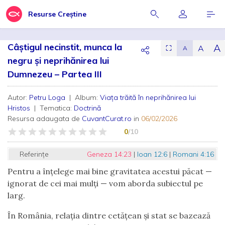
Resurse Creștine
Câștigul necinstit, munca la
A
A
⛶
A
negru și neprihănirea lui
Dumnezeu – Partea III
Autor:
Petru Loga
| Album:
Viața trăită în neprihănirea lui
Hristos
| Tematica:
Doctrină
Resursa adaugata de
CuvantCurat.ro
in
06/02/2026
0
/10
Referințe
Geneza 14:23
|
Ioan 12:6
|
Romani 4:16
Pentru a înțelege mai bine gravitatea acestui păcat —
ignorat de cei mai mulți — vom aborda subiectul pe
larg.
În România, relația dintre cetățean și stat se bazează