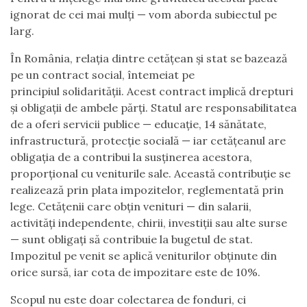
ignorat de cei mai mulți — vom aborda subiectul pe
larg.
În România, relația dintre cetățean și stat se bazează
pe un contract social, întemeiat pe
principiul solidarității. Acest contract implică drepturi
și obligații de ambele părți. Statul are responsabilitatea
de a oferi servicii publice — educație, 14 sănătate,
infrastructură, protecție socială — iar cetățeanul are
obligația de a contribui la susținerea acestora,
proporțional cu veniturile sale. Această contribuție se
realizează prin plata impozitelor, reglementată prin
lege. Cetățenii care obțin venituri — din salarii,
activități independente, chirii, investiții sau alte surse
— sunt obligați să contribuie la bugetul de stat.
Impozitul pe venit se aplică veniturilor obținute din
orice sursă, iar cota de impozitare este de 10%.
Scopul nu este doar colectarea de fonduri, ci