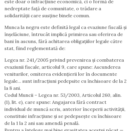
este doar o infracțiune economică, ci o formă de
nedreptate față de comunitate, o trădare a
solidarității care susține binele comun.
Munca la negru este definită legal ca evaziune fiscală și
înșelăciune, întrucât implică primirea sau oferirea de
bani în ascuns, fără achitarea obligațiilor legale către
stat, fiind reglementată de:
Legea nr. 241/2005 privind prevenirea și combaterea
evaziunii fiscale, articolul 9, care spune: Ascunderea
veniturilor, omiterea evidențierii lor în documente
legale… sunt infracțiuni pedepsite cu închisoare de la 2
la 8 ani.
Codul Muncii – Legea nr. 53/2003, Articolul 260, alin.
(1), lit. e), care spune: Angajarea fără contract
individual de muncă scris, anterior începerii activității,
constituie infracțiune și se pedepsește cu închisoare
de la 1 la 2 ani sau amendă penală.
Pentru a înțelege mai bine gravitatea acestui păcat —