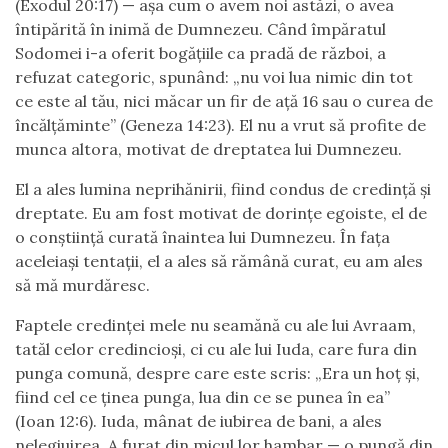
(Exodul 20:17) — așa cum o avem noi astăzi, o avea
întipărită în inimă de Dumnezeu. Când împăratul
Sodomei i-a oferit bogățiile ca pradă de război, a
refuzat categoric, spunând: „nu voi lua nimic din tot
ce este al tău, nici măcar un fir de ață 16 sau o curea de
încălțăminte” (Geneza 14:23). El nu a vrut să profite de
munca altora, motivat de dreptatea lui Dumnezeu.
El a ales lumina neprihănirii, fiind condus de credință și
dreptate. Eu am fost motivat de dorințe egoiste, el de
o conștiință curată înaintea lui Dumnezeu. În fața
aceleiași tentații, el a ales să rămână curat, eu am ales
să mă murdăresc.
Faptele credinței mele nu seamănă cu ale lui Avraam,
tatăl celor credincioși, ci cu ale lui Iuda, care fura din
punga comună, despre care este scris: „Era un hoț și,
fiind cel ce ținea punga, lua din ce se punea în ea”
(Ioan 12:6). Iuda, mânat de iubirea de bani, a ales
nelegiuirea. A furat din micul lor hambar — o pungă din