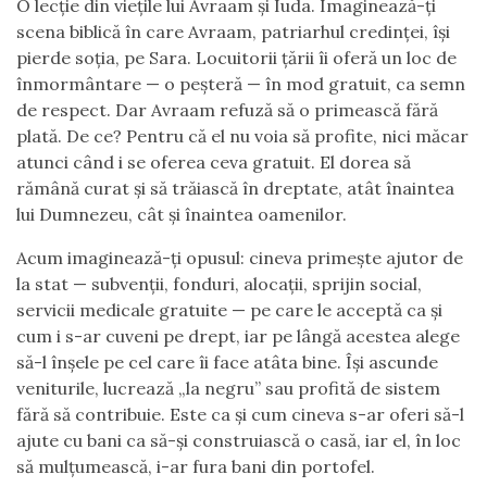
O lecție din viețile lui Avraam și Iuda. Imaginează-ți
scena biblică în care Avraam, patriarhul credinței, își
pierde soția, pe Sara. Locuitorii țării îi oferă un loc de
înmormântare — o peșteră — în mod gratuit, ca semn
de respect. Dar Avraam refuză să o primească fără
plată. De ce? Pentru că el nu voia să profite, nici măcar
atunci când i se oferea ceva gratuit. El dorea să
rămână curat și să trăiască în dreptate, atât înaintea
lui Dumnezeu, cât și înaintea oamenilor.
Acum imaginează-ți opusul: cineva primește ajutor de
la stat — subvenții, fonduri, alocații, sprijin social,
servicii medicale gratuite — pe care le acceptă ca și
cum i s-ar cuveni pe drept, iar pe lângă acestea alege
să-l înșele pe cel care îi face atâta bine. Își ascunde
veniturile, lucrează „la negru” sau profită de sistem
fără să contribuie. Este ca și cum cineva s-ar oferi să-l
ajute cu bani ca să-și construiască o casă, iar el, în loc
să mulțumească, i-ar fura bani din portofel.