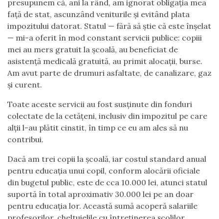
presupunem că, ani la rând, am ignorat obligația mea
față de stat, ascunzând veniturile și evitând plata
impozitului datorat. Statul — fără să știe că este înșelat
— mi-a oferit în mod constant servicii publice: copiii
mei au mers gratuit la școală, au beneficiat de
asistență medicală gratuită, au primit alocații, burse.
Am avut parte de drumuri asfaltate, de canalizare, gaz
și curent.
Toate aceste servicii au fost susținute din fonduri
colectate de la cetățeni, inclusiv din impozitul pe care
alții l-au plătit cinstit, în timp ce eu am ales să nu
contribui.
Dacă am trei copii la școală, iar costul standard anual
pentru educația unui copil, conform alocării oficiale
din bugetul public, este de cca 10.000 lei, atunci statul
suportă în total aproximativ 30.000 lei pe an doar
pentru educația lor. Această sumă acoperă salariile
profesorilor, cheltuielile cu întreținerea școlilor,