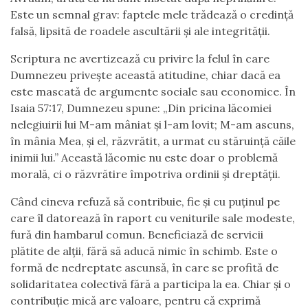
Este un semnal grav: faptele mele trădează o credință
falsă, lipsită de roadele ascultării și ale integrității.
Scriptura ne avertizează cu privire la felul în care
Dumnezeu privește această atitudine, chiar dacă ea
este mascată de argumente sociale sau economice. În
Isaia 57:17, Dumnezeu spune: „Din pricina lăcomiei
nelegiuirii lui M-am mâniat și l-am lovit; M-am ascuns,
în mânia Mea, și el, răzvrătit, a urmat cu stăruință căile
inimii lui.” Această lăcomie nu este doar o problemă
morală, ci o răzvrătire împotriva ordinii și dreptății.
Când cineva refuză să contribuie, fie și cu puținul pe
care îl datorează în raport cu veniturile sale modeste,
fură din hambarul comun. Beneficiază de servicii
plătite de alții, fără să aducă nimic în schimb. Este o
formă de nedreptate ascunsă, în care se profită de
solidaritatea colectivă fără a participa la ea. Chiar și o
contribuție mică are valoare, pentru că exprimă