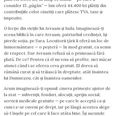
consider 15 „păgân” — îmi oferă 44.400 lei plătiți din
contribuțiile celor cinstiți care plătesc TVA, taxe și
impozite.
O lecție din viețile lui Avraam și Iuda. Imaginează-ți
scena biblică în care Avraam, patriarhul credinței, își
pierde soția, pe Sara. Locuitorii țării îi oferă un loc de
înmormântare — o peșteră — în mod gratuit, ca semn
de respect. Dar Avraam refuză să o primească fără
plată. De ce? Pentru că el nu voia să profite, nici măcar
atunci când i se oferea ceva gratuit. El dorea să
rămână curat și să trăiască în dreptate, atât înaintea
lui Dumnezeu, cât și înaintea oamenilor.
Acum imaginează-ți opusul: cineva primește ajutor de
la stat — subvenții, fonduri, alocații, sprijin social,
servicii medicale gratuite — pe care le acceptă ca și
cum i s-ar cuveni pe drept, iar pe lângă acestea alege
să-l înșele pe cel care îi face atâta bine. Își ascunde