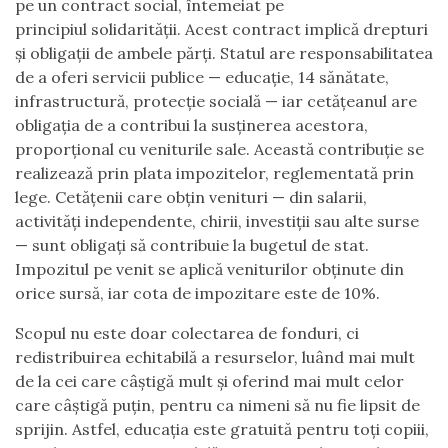
pe un contract social, întemeiat pe
principiul solidarității. Acest contract implică drepturi
și obligații de ambele părți. Statul are responsabilitatea
de a oferi servicii publice — educație, 14 sănătate,
infrastructură, protecție socială — iar cetățeanul are
obligația de a contribui la susținerea acestora,
proporțional cu veniturile sale. Această contribuție se
realizează prin plata impozitelor, reglementată prin
lege. Cetățenii care obțin venituri — din salarii,
activități independente, chirii, investiții sau alte surse
— sunt obligați să contribuie la bugetul de stat.
Impozitul pe venit se aplică veniturilor obținute din
orice sursă, iar cota de impozitare este de 10%.
Scopul nu este doar colectarea de fonduri, ci
redistribuirea echitabilă a resurselor, luând mai mult
de la cei care câștigă mult și oferind mai mult celor
care câștigă puțin, pentru ca nimeni să nu fie lipsit de
sprijin. Astfel, educația este gratuită pentru toți copiii,