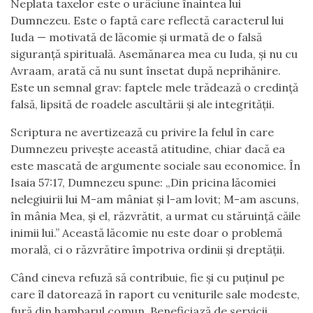
Neplata taxelor este o urâciune înaintea lui
Dumnezeu. Este o faptă care reflectă caracterul lui
Iuda — motivată de lăcomie și urmată de o falsă
siguranță spirituală. Asemănarea mea cu Iuda, și nu cu
Avraam, arată că nu sunt însetat după neprihănire.
Este un semnal grav: faptele mele trădează o credință
falsă, lipsită de roadele ascultării și ale integrității.
Scriptura ne avertizează cu privire la felul în care
Dumnezeu privește această atitudine, chiar dacă ea
este mascată de argumente sociale sau economice. În
Isaia 57:17, Dumnezeu spune: „Din pricina lăcomiei
nelegiuirii lui M-am mâniat și l-am lovit; M-am ascuns,
în mânia Mea, și el, răzvrătit, a urmat cu stăruință căile
inimii lui.” Această lăcomie nu este doar o problemă
morală, ci o răzvrătire împotriva ordinii și dreptății.
Când cineva refuză să contribuie, fie și cu puținul pe
care îl datorează în raport cu veniturile sale modeste,
fură din hambarul comun. Beneficiază de servicii