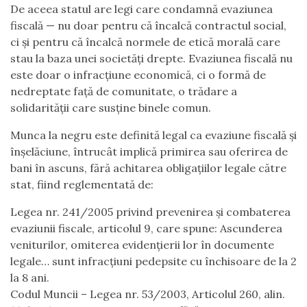
De aceea statul are legi care condamnă evaziunea
fiscală — nu doar pentru că încalcă contractul social,
ci și pentru că încalcă normele de etică morală care
stau la baza unei societăți drepte. Evaziunea fiscală nu
este doar o infracțiune economică, ci o formă de
nedreptate față de comunitate, o trădare a
solidarității care susține binele comun.
Munca la negru este definită legal ca evaziune fiscală și
înșelăciune, întrucât implică primirea sau oferirea de
bani în ascuns, fără achitarea obligațiilor legale către
stat, fiind reglementată de:
Legea nr. 241/2005 privind prevenirea și combaterea
evaziunii fiscale, articolul 9, care spune: Ascunderea
veniturilor, omiterea evidențierii lor în documente
legale… sunt infracțiuni pedepsite cu închisoare de la 2
la 8 ani.
Codul Muncii – Legea nr. 53/2003, Articolul 260, alin.