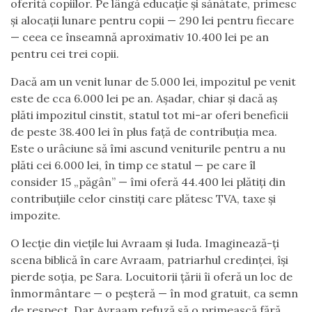
oferită copiilor. Pe lângă educație și sănătate, primesc
și alocații lunare pentru copii — 290 lei pentru fiecare
— ceea ce înseamnă aproximativ 10.400 lei pe an
pentru cei trei copii.
Dacă am un venit lunar de 5.000 lei, impozitul pe venit
este de cca 6.000 lei pe an. Așadar, chiar și dacă aș
plăti impozitul cinstit, statul tot mi-ar oferi beneficii
de peste 38.400 lei în plus față de contribuția mea.
Este o urâciune să îmi ascund veniturile pentru a nu
plăti cei 6.000 lei, în timp ce statul — pe care îl
consider 15 „păgân” — îmi oferă 44.400 lei plătiți din
contribuțiile celor cinstiți care plătesc TVA, taxe și
impozite.
O lecție din viețile lui Avraam și Iuda. Imaginează-ți
scena biblică în care Avraam, patriarhul credinței, își
pierde soția, pe Sara. Locuitorii țării îi oferă un loc de
înmormântare — o peșteră — în mod gratuit, ca semn
de respect. Dar Avraam refuză să o primească fără