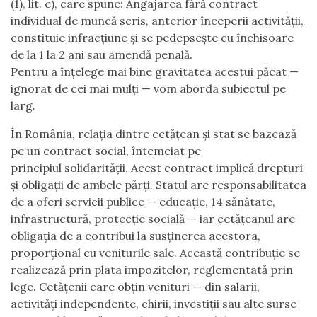
(1), lit. e), care spune: Angajarea fără contract
individual de muncă scris, anterior începerii activității,
constituie infracțiune și se pedepsește cu închisoare
de la 1 la 2 ani sau amendă penală.
Pentru a înțelege mai bine gravitatea acestui păcat —
ignorat de cei mai mulți — vom aborda subiectul pe
larg.
În România, relația dintre cetățean și stat se bazează
pe un contract social, întemeiat pe
principiul solidarității. Acest contract implică drepturi
și obligații de ambele părți. Statul are responsabilitatea
de a oferi servicii publice — educație, 14 sănătate,
infrastructură, protecție socială — iar cetățeanul are
obligația de a contribui la susținerea acestora,
proporțional cu veniturile sale. Această contribuție se
realizează prin plata impozitelor, reglementată prin
lege. Cetățenii care obțin venituri — din salarii,
activități independente, chirii, investiții sau alte surse