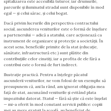
spitalizarea este accesibilă tuturor, iar drumurile,
parcurile și iluminatul stradal sunt disponibile în mod
egal — și celui sărac, și celui bogat.
Dacă privim lucrurile din perspectiva contractului
social, ascunderea veniturilor este o formă de înșelare
a partenerului — adică a statului, care acționează ca
instrument de organizare și protecție a societății. În
acest sens, beneficiile primite de la stat (educație,
sănătate, infrastructură etc.) sunt plătite din
contribuțiile celor cinstiți, iar a profita de ele fără a
contribui este o formă de furt indirect.
Ilustrație practică. Pentru a înțelege păcatul
ascunderii veniturilor, ne vom folosi de un exemplu: să
presupunem că, ani la rând, am ignorat obligația mea
față de stat, ascunzând veniturile și evitând plata
impozitului datorat. Statul — fără să știe că este înșelat
— mi-a oferit în mod constant servicii publice: copiii
mei au mers gratuit la școală, au beneficiat de