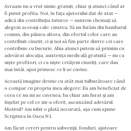
Avraam nu a vrut nimic gratuit, chiar și atunci când ar
fi putut profita. Noi, în fața ajutorului dat de stat —
adică din contribuția tuturor — suntem chemați să
alegem aceeași cale: cinstea. Să nu furăm din hambarul
comun, din pâinea altora, din efortul celor care au
contribuit cinstit, ci și noi să fim parte dintre cei care
contribuie cu bucurie. Abia atunci putem să primim cu
adevărat alocația, asistența medicală gratuită — nu ca
niște profitori, ci ca niște cetățeni cinstiți, care dau
mai întâi, apoi primesc ce li se cuvine.
Această imagine devine cu atât mai tulburătoare când
o compar cu propria mea alegere: Eu am beneficiat de
ceea ce nu mi se cuvenea, ba chiar am furat și am
înșelat pe cel ce mi-a oferit, ascunzând adevărul.
Motivul? Am iubit o plată necurată, așa cum spune
Scriptura în Osea 9:1.
Am făcut cereri pentru subvenții, fonduri, ajutoare