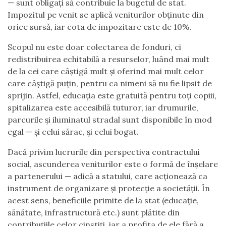
— sunt obligați să contribuie la bugetul de stat.
Impozitul pe venit se aplică veniturilor obținute din
orice sursă, iar cota de impozitare este de 10%.
Scopul nu este doar colectarea de fonduri, ci
redistribuirea echitabilă a resurselor, luând mai mult
de la cei care câștigă mult și oferind mai mult celor
care câștigă puțin, pentru ca nimeni să nu fie lipsit de
sprijin. Astfel, educația este gratuită pentru toți copiii,
spitalizarea este accesibilă tuturor, iar drumurile,
parcurile și iluminatul stradal sunt disponibile în mod
egal — și celui sărac, și celui bogat.
Dacă privim lucrurile din perspectiva contractului
social, ascunderea veniturilor este o formă de înșelare
a partenerului — adică a statului, care acționează ca
instrument de organizare și protecție a societății. În
acest sens, beneficiile primite de la stat (educație,
sănătate, infrastructură etc.) sunt plătite din
contribuțiile celor cinstiți, iar a profita de ele fără a