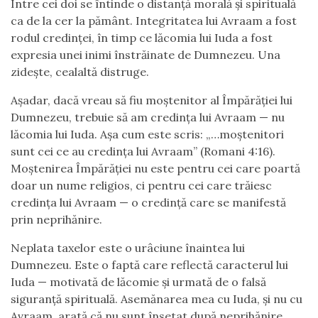
Între cei doi se întinde o distanță morală și spirituală
ca de la cer la pământ. Integritatea lui Avraam a fost
rodul credinței, în timp ce lăcomia lui Iuda a fost
expresia unei inimi înstrăinate de Dumnezeu. Una
zidește, cealaltă distruge.
Așadar, dacă vreau să fiu moștenitor al Împărăției lui
Dumnezeu, trebuie să am credința lui Avraam — nu
lăcomia lui Iuda. Așa cum este scris: „…moștenitori
sunt cei ce au credința lui Avraam” (Romani 4:16).
Moștenirea Împărăției nu este pentru cei care poartă
doar un nume religios, ci pentru cei care trăiesc
credința lui Avraam — o credință care se manifestă
prin neprihănire.
Neplata taxelor este o urâciune înaintea lui
Dumnezeu. Este o faptă care reflectă caracterul lui
Iuda — motivată de lăcomie și urmată de o falsă
siguranță spirituală. Asemănarea mea cu Iuda, și nu cu
Avraam, arată că nu sunt însetat după neprihănire.