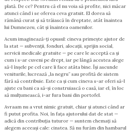
plată. De ce? Pentru că el nu voia să profite, nici măcar
atunci când i se oferea ceva gratuit. El dorea să
rămână curat și să trăiască în dreptate, atât înaintea
lui Dumnezeu, cât și înaintea oamenilor.
Acum imaginează-ți opusul: cineva primește ajutor de
la stat — subvenții, fonduri, alocații, sprijin social,
servicii medicale gratuite — pe care le acceptă ca și
cum i s-ar cuveni pe drept, iar pe lângă acestea alege
să-l înșele pe cel care îi face atâta bine. Își ascunde
veniturile, lucrează „la negru” sau profită de sistem
fără să contribuie. Este ca și cum cineva s-ar oferi să-l
ajute cu bani ca să-și construiască o casă, iar el, în loc
să mulțumească, i-ar fura bani din portofel.
Avraam nu a vrut nimic gratuit, chiar și atunci când ar
fi putut profita. Noi, în fața ajutorului dat de stat —
adică din contribuția tuturor — suntem chemați să
alegem aceeași cale: cinstea. Să nu furăm din hambarul