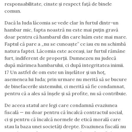
responsabilitate, cinste și respect față de binele
comun.
Dacă la Iuda lăcomia se vede clar în furtul dintr-un
hambar mic, fapta noastră nu este mai puțin gravă
doar pentru că hambarul din care luăm este mai mare.
Faptul că pare a „nu se cunoaște” ce iau eu nu schimbă
natura faptei. Lăcomia este aceeași, iar furtul rămâne
furt, indiferent de proporții. Dumnezeu nu judecă
după mărimea hambarului, ci după integritatea inimii.
17 Un astfel de om este un înșelător și un hoț,
asemenea lui Iuda; prin urmare nu merită să se bucure
de binefacerile sistemului, ci merită să fie condamnat,
pentru că a ales să înșele și să profite, nu să contribuie.
De aceea statul are legi care condamnă evaziunea
fiscală — nu doar pentru că încalcă contractul social,
ci și pentru că încalcă normele de etică morală care
stau la baza unei societăți drepte. Evaziunea fiscală nu