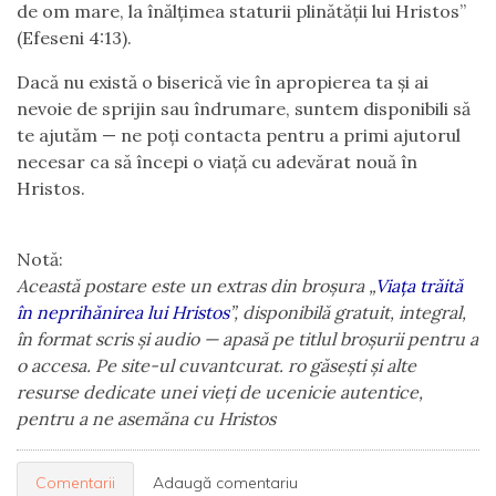
de om mare, la înălțimea staturii plinătății lui Hristos”
(Efeseni 4:13).
Dacă nu există o biserică vie în apropierea ta și ai
nevoie de sprijin sau îndrumare, suntem disponibili să
te ajutăm — ne poți contacta pentru a primi ajutorul
necesar ca să începi o viață cu adevărat nouă în
Hristos.
Notă:
Această postare este un extras din broșura „
Viața trăită
în neprihănirea lui Hristos
”,
disponibilă gratuit, integral,
în format scris și audio — apasă pe titlul broșurii pentru a
o accesa. Pe site-ul cuvantcurat. ro găsești și alte
resurse dedicate unei vieți de ucenicie autentice,
pentru a ne asemăna cu Hristos
Comentarii
Adaugă comentariu