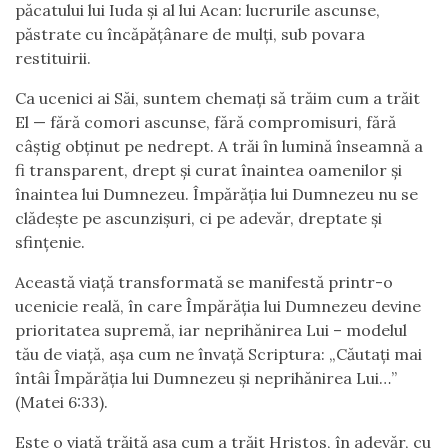
păcatului lui Iuda și al lui Acan: lucrurile ascunse,
păstrate cu încăpățânare de mulți, sub povara
restituirii.
Ca ucenici ai Săi, suntem chemați să trăim cum a trăit
El — fără comori ascunse, fără compromisuri, fără
câștig obținut pe nedrept. A trăi în lumină înseamnă a
fi transparent, drept și curat înaintea oamenilor și
înaintea lui Dumnezeu. Împărăția lui Dumnezeu nu se
clădește pe ascunzișuri, ci pe adevăr, dreptate și
sfințenie.
Această viață transformată se manifestă printr-o
ucenicie reală, în care Împărăția lui Dumnezeu devine
prioritatea supremă, iar neprihănirea Lui – modelul
tău de viață, așa cum ne învață Scriptura: „Căutați mai
întâi Împărăția lui Dumnezeu și neprihănirea Lui…”
(Matei 6:33).
Este o viață trăită așa cum a trăit Hristos, în adevăr, cu