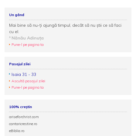
Un gând
Mai bine să nu-ţi ajungă timpul, decât să nu ştii ce să faci
cu el.
Nănău Adinuţa
Pune-l pe pagina ta
Pasajul zilei
Isaia 31 - 33
Ascultă pasajul zilei
Pune-l pe pagina ta
100% creștin
ariseforchrist.com
cantaricrestine.ro
eBiblia.ro