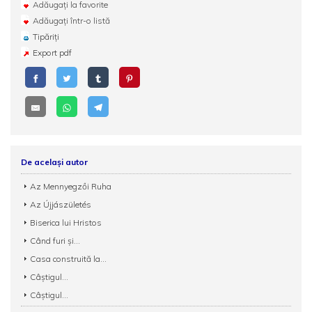
Adăugați la favorite
Adăugați într-o listă
Tipăriți
Export pdf
De același autor
Az Mennyegzői Ruha
Az Újjászületés
Biserica lui Hristos
Când furi și...
Casa construită la...
Câștigul...
Câștigul...