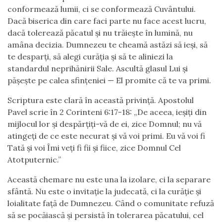
conformează lumii, ci se conformează Cuvântului.
Dacă biserica din care faci parte nu face acest lucru,
dacă tolerează păcatul și nu trăiește în lumină, nu
amâna decizia. Dumnezeu te cheamă astăzi să ieși, să
te desparți, să alegi curăția și să te aliniezi la
standardul neprihănirii Sale. Ascultă glasul Lui și
pășește pe calea sfințeniei — El promite că te va primi.
Scriptura este clară în această privință. Apostolul
Pavel scrie în 2 Corinteni 6:17-18: „De aceea, ieșiți din
mijlocul lor și despărțiți-vă de ei, zice Domnul; nu vă
atingeți de ce este necurat și vă voi primi. Eu vă voi fi
Tată și voi Îmi veți fi fii și fiice, zice Domnul Cel
Atotputernic.”
Această chemare nu este una la izolare, ci la separare
sfântă. Nu este o invitație la judecată, ci la curăție și
loialitate față de Dumnezeu. Când o comunitate refuză
să se pocăiască și persistă în tolerarea păcatului, cel