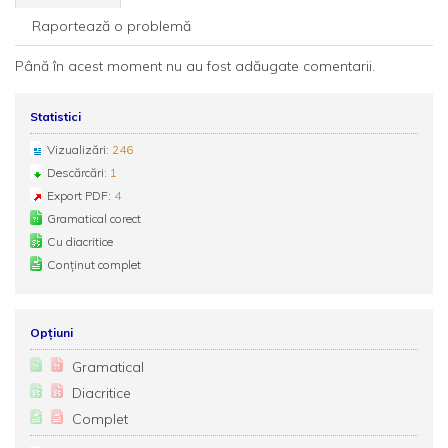
Raportează o problemă
Până în acest moment nu au fost adăugate comentarii.
Statistici
Vizualizări:
246
Descărcări:
1
Export PDF:
4
Gramatical corect
Cu diacritice
Conținut complet
Opțiuni
Gramatical
Diacritice
Complet