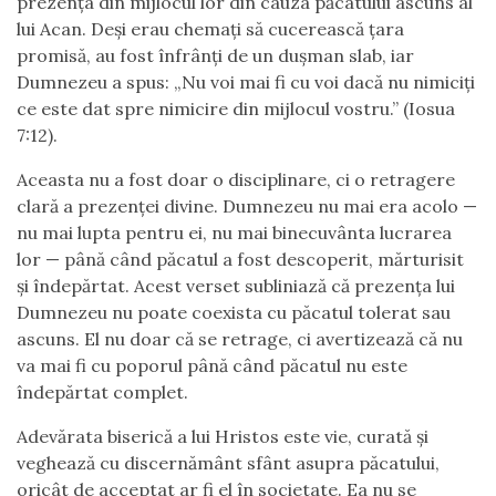
prezența din mijlocul lor din cauza păcatului ascuns al
lui Acan. Deși erau chemați să cucerească țara
promisă, au fost înfrânți de un dușman slab, iar
Dumnezeu a spus: „Nu voi mai fi cu voi dacă nu nimiciți
ce este dat spre nimicire din mijlocul vostru.” (Iosua
7:12).
Aceasta nu a fost doar o disciplinare, ci o retragere
clară a prezenței divine. Dumnezeu nu mai era acolo —
nu mai lupta pentru ei, nu mai binecuvânta lucrarea
lor — până când păcatul a fost descoperit, mărturisit
și îndepărtat. Acest verset subliniază că prezența lui
Dumnezeu nu poate coexista cu păcatul tolerat sau
ascuns. El nu doar că se retrage, ci avertizează că nu
va mai fi cu poporul până când păcatul nu este
îndepărtat complet.
Adevărata biserică a lui Hristos este vie, curată și
veghează cu discernământ sfânt asupra păcatului,
oricât de acceptat ar fi el în societate. Ea nu se