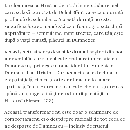
La chemarea lui Hristos de a trăi în neprihănire, cel
care se lasă cercetat de Duhul Sfânt va avea o dorință
profundă de schimbare. Această dorință nu este
superficială, ci se manifestă ca o foame și o sete după
neprihănire — semnul unei inimi trezite, care tânjește
după o viață curată, plăcută lui Dumnezeu.
Această sete sinceră deschide drumul nașterii din nou,
momentul în care omul este restaurat în relația cu
Dumnezeu și primește o nouă identitate: ucenic al
Domnului Isus Hristos. Dar ucenicia nu este doar o
etapă inițială, ci o călătorie continuă de formare
spirituală, în care credinciosul este chemat să crească
„până va ajunge la înălțimea staturii plinătății lui
Hristos” (Efeseni 4:13).
Această transformare nu este doar o schimbare de
comportament, ci o despărțire radicală de tot ceea ce
ne desparte de Dumnezeu — inclusiv de fructul