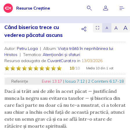
Resurse Creștine
Când biserica trece cu
A
A
⛶
A
vederea păcatul ascuns
Autor:
Petru Loga
| Album:
Viața trăită în neprihănirea lui
Hristos
| Tematica:
Atenționări și sfaturi
Resursa adaugata de
CuvantCurat.ro
in
13/03/2026
10
/10
Media
10
din
1 vot
Referințe
Evrei 13:17
|
Iosua 7:12
|
2 Corinteni 6:17-18
Dacă ai trăit ani de zile în acest păcat — justificând
munca la negru sau evitarea taxelor — și biserica din
care faci parte nu doar că nu te-a mustrat, ci a tolerat
sau chiar a închis ochii față de această practică, atunci
este un semn grav că și ea se află într-o stare de
rătăcire și moarte spirituală.