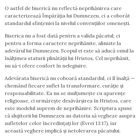
O astfel de biserică nu reflectă neprihănirea care
caracterizează Împărăția lui Dumnezeu, ci a coborât
standardul sfințeniei la nivelul convențiilor omenești.
Biserica nu a fost dată pentru a valida păcatul, ci
pentru a forma caractere neprihănite, aliniate la
adevărul lui Dumnezeu. Scopul ei este să aducă omul la
înălțimea staturii plinătății lui Hristos, Cel neprihănit,
nu să-i ofere confort în nelegiuire.
Adevărata biserică nu coboară standardul, ci îl înalță —
chemând fiecare suflet la transformare, curăție și
responsabilitate. Ea nu se mulțumește cu aparențe
religioase, ci urmărește desăvârșirea în Hristos, care
este modelul suprem de neprihănire. Scriptura spune
că slujitorii lui Dumnezeu au datoria să vegheze asupra
sufletelor celor încredințați lor (Evrei 13:17), iar
această veghere implică și netolerarea păcatului.