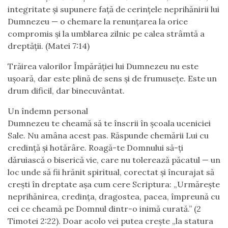
integritate și supunere față de cerințele neprihănirii lui
Dumnezeu — o chemare la renunțarea la orice
compromis și la umblarea zilnic pe calea strâmtă a
dreptății. (Matei 7:14)
Trăirea valorilor Împărăției lui Dumnezeu nu este
ușoară, dar este plină de sens și de frumusețe. Este un
drum dificil, dar binecuvântat.
Un îndemn personal
Dumnezeu te cheamă să te înscrii în școala uceniciei
Sale. Nu amâna acest pas. Răspunde chemării Lui cu
credință și hotărâre. Roagă-te Domnului să-ți
dăruiască o biserică vie, care nu tolerează păcatul — un
loc unde să fii hrănit spiritual, corectat și încurajat să
crești în dreptate așa cum cere Scriptura: „Urmăreşte
neprihănirea, credinţa, dragostea, pacea, împreună cu
cei ce cheamă pe Domnul dintr-o inimă curată.” (2
Timotei 2:22). Doar acolo vei putea crește „la statura