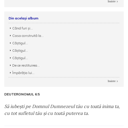
Inainte
Din același album
Când furi și...
Casa construită la...
Câștigul...
Câștigul...
Câștigul...
De ce restituirea...
Împărăția lui...
Inainte
DEUTERONOMUL 6:5
Să iubeşti pe Domnul Dumnezeul tău cu toată inima ta,
cu tot sufletul tău şi cu toată puterea ta.