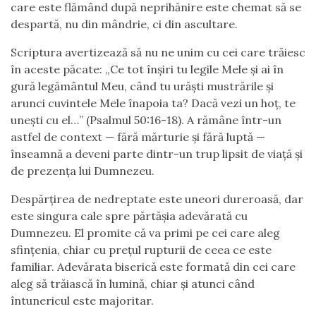
care este flămând după neprihănire este chemat să se
despartă, nu din mândrie, ci din ascultare.
Scriptura avertizează să nu ne unim cu cei care trăiesc
în aceste păcate: „Ce tot înșiri tu legile Mele și ai în
gură legământul Meu, când tu urăști mustrările și
arunci cuvintele Mele înapoia ta? Dacă vezi un hoț, te
unești cu el…” (Psalmul 50:16-18). A rămâne într-un
astfel de context — fără mărturie și fără luptă —
înseamnă a deveni parte dintr-un trup lipsit de viață și
de prezența lui Dumnezeu.
Despărțirea de nedreptate este uneori dureroasă, dar
este singura cale spre părtășia adevărată cu
Dumnezeu. El promite că va primi pe cei care aleg
sfințenia, chiar cu prețul rupturii de ceea ce este
familiar. Adevărata biserică este formată din cei care
aleg să trăiască în lumină, chiar și atunci când
întunericul este majoritar.