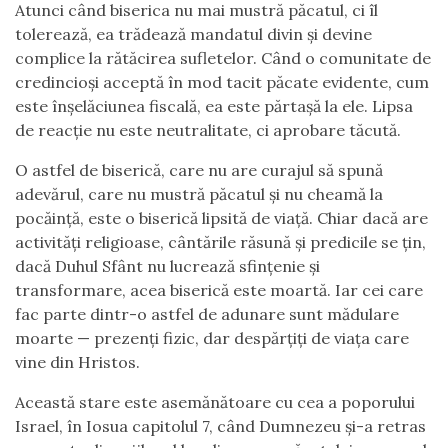
Atunci când biserica nu mai mustră păcatul, ci îl
tolerează, ea trădează mandatul divin și devine
complice la rătăcirea sufletelor. Când o comunitate de
credincioși acceptă în mod tacit păcate evidente, cum
este înșelăciunea fiscală, ea este părtașă la ele. Lipsa
de reacție nu este neutralitate, ci aprobare tăcută.
O astfel de biserică, care nu are curajul să spună
adevărul, care nu mustră păcatul și nu cheamă la
pocăință, este o biserică lipsită de viață. Chiar dacă are
activități religioase, cântările răsună și predicile se țin,
dacă Duhul Sfânt nu lucrează sfințenie și
transformare, acea biserică este moartă. Iar cei care
fac parte dintr-o astfel de adunare sunt mădulare
moarte — prezenți fizic, dar despărțiți de viața care
vine din Hristos.
Această stare este asemănătoare cu cea a poporului
Israel, în Iosua capitolul 7, când Dumnezeu și-a retras