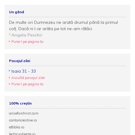
Un gând
De multe ori Dumnezeu ne arată drumul până la primul
colţ. Dacă ni l-ar arăta pe tot ne-am rătăci.
Angela Peschir
Pune-l pe pagina ta
Pasajul zilei
Isaia 31 - 33
Ascultă pasajul zilei
Pune-l pe pagina ta
100% creștin
ariseforchrist.com
cantaricrestine.ro
eBiblia.ro
lectiicuobiecte.ro