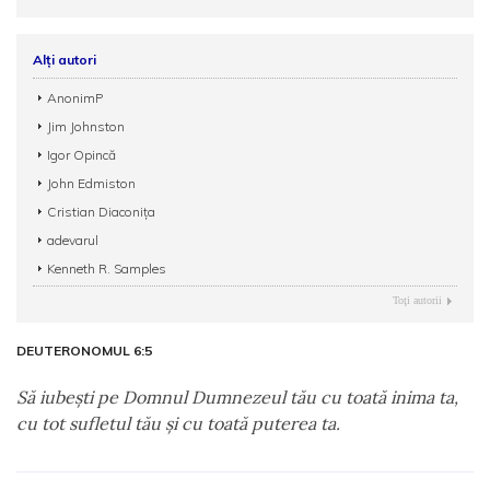
Alți autori
AnonimP
Jim Johnston
Igor Opincă
John Edmiston
Cristian Diaconița
adevarul
Kenneth R. Samples
Toţi autorii
DEUTERONOMUL 6:5
Să iubeşti pe Domnul Dumnezeul tău cu toată inima ta,
cu tot sufletul tău şi cu toată puterea ta.