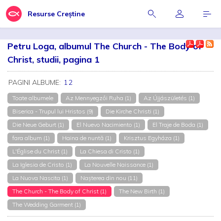
Resurse Creștine
Petru Loga, albumul The Church - The Body of
Christ, studii, pagina 1
PAGINI ALBUME:
1
2
Toate albumele
Az Mennyegzői Ruha (1)
Az Újjászületés (1)
Biserica - Trupul lui Hristos (9)
Die Kirche Christi (1)
Die Neue Geburt (1)
El Nuevo Nacimiento (1)
El Traje de Boda (1)
fara album (1)
Haina de nuntă (1)
Krisztus Egyháza (1)
L'Église du Christ (1)
La Chiesa di Cristo (1)
La Iglesia de Cristo (1)
La Nouvelle Naissance (1)
La Nuova Nascita (1)
Nașterea din nou (11)
The Church - The Body of Christ (1)
The New Birth (1)
The Wedding Garment (1)