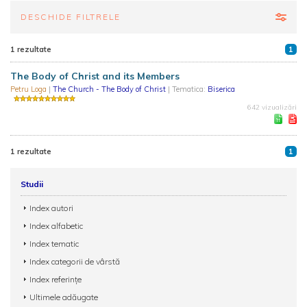
DESCHIDE FILTRELE
1 rezultate
1
The Body of Christ and its Members
Petru Loga
|
The Church - The Body of Christ
| Tematica:
Biserica
642 vizualizări
1 rezultate
1
Studii
Index autori
Index alfabetic
Index tematic
Index categorii de vârstă
Index referințe
Ultimele adăugate