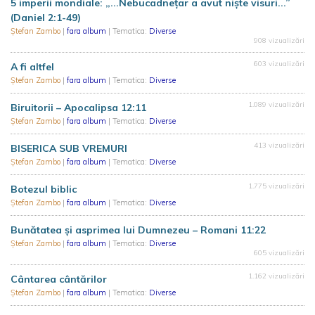
5 imperii mondiale: „...Nebucadnețar a avut niște visuri...”
(Daniel 2:1-49)
Ștefan Zambo
|
fara album
| Tematica:
Diverse
908 vizualizări
603 vizualizări
A fi altfel
Ștefan Zambo
|
fara album
| Tematica:
Diverse
1.089 vizualizări
Biruitorii – Apocalipsa 12:11
Ștefan Zambo
|
fara album
| Tematica:
Diverse
413 vizualizări
BISERICA SUB VREMURI
Ștefan Zambo
|
fara album
| Tematica:
Diverse
1.775 vizualizări
Botezul biblic
Ștefan Zambo
|
fara album
| Tematica:
Diverse
Bunătatea și asprimea lui Dumnezeu – Romani 11:22
Ștefan Zambo
|
fara album
| Tematica:
Diverse
605 vizualizări
1.162 vizualizări
Cântarea cântărilor
Ștefan Zambo
|
fara album
| Tematica:
Diverse