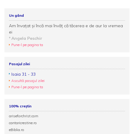
Un gând
Am învaţat şi încă mai învăţ că tăcerea e de aur la vremea
ei
Angela Peschir
Pune-l pe pagina ta
Pasajul zilei
Isaia 31 - 33
Ascultă pasajul zilei
Pune-l pe pagina ta
100% creștin
ariseforchrist.com
cantaricrestine.ro
eBiblia.ro