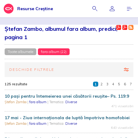
Resurse Creștine
Ștefan Zambo, albumul fara album, predici,
pagina 1
Toate albumele
fara album (22)
DESCHIDE FILTRELE
125 rezultate
1
2
3
4
5
6
7
10 pași pentru întemeierea unei căsătorii reușite– Ps. 119:9
Ștefan Zambo
|
fara album
| Tematica:
Diverse
471 vizualizări
17 mai - Ziua internaționala de luptă împotriva homofobiei
Ștefan Zambo
|
fara album
| Tematica:
Diverse
643 vizualizări