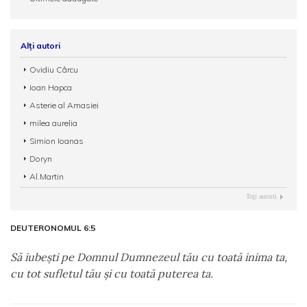
Alți autori
Ovidiu Cârcu
Ioan Hapca
Asterie al Amasiei
milea aurelia
Simion Ioanas
Doryn
Al.Martin
Toţi autorii
DEUTERONOMUL 6:5
Să iubeşti pe Domnul Dumnezeul tău cu toată inima ta,
cu tot sufletul tău şi cu toată puterea ta.