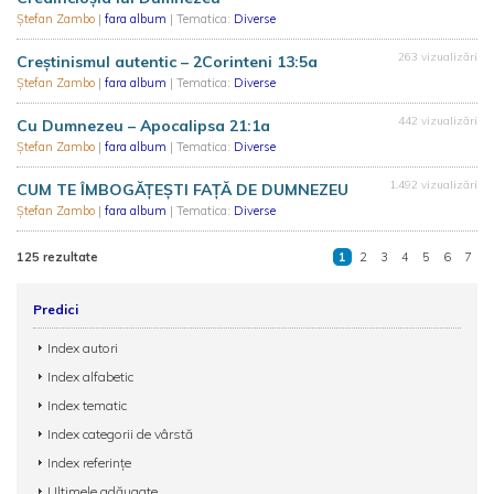
Ștefan Zambo
|
fara album
| Tematica:
Diverse
263 vizualizări
Creștinismul autentic – 2Corinteni 13:5a
Ștefan Zambo
|
fara album
| Tematica:
Diverse
442 vizualizări
Cu Dumnezeu – Apocalipsa 21:1a
Ștefan Zambo
|
fara album
| Tematica:
Diverse
1.492 vizualizări
CUM TE ÎMBOGĂȚEȘTI FAȚĂ DE DUMNEZEU
Ștefan Zambo
|
fara album
| Tematica:
Diverse
125 rezultate
1
2
3
4
5
6
7
Predici
Index autori
Index alfabetic
Index tematic
Index categorii de vârstă
Index referințe
Ultimele adăugate