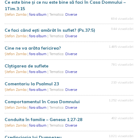
Ce este bine și ce nu este bine să faci în Casa Domnului –
1Tim.3:15
Ștefan Zambo
|
fara album
| Tematica:
Diverse
694 vizualizări
944 vizualizări
Ce faci când ești amărât în suflet? (Ps.37:5)
Ștefan Zambo
|
fara album
| Tematica:
Diverse
1.485 vizualizări
Cine ne va arăta fericirea?
Ștefan Zambo
|
fara album
| Tematica:
Diverse
781 vizualizări
Cîștigarea de suflete
Ștefan Zambo
|
fara album
| Tematica:
Diverse
210 vizualizări
Comentariu la Psalmul 23
Ștefan Zambo
|
fara album
| Tematica:
Diverse
1.252 vizualizări
Comportamentul în Casa Domnului
Ștefan Zambo
|
fara album
| Tematica:
Diverse
402 vizualizări
Conduita în familie – Genesa 1:27-28
Ștefan Zambo
|
fara album
| Tematica:
Diverse
1.021 vizualizări
Credincioșia lui Dumnezeu