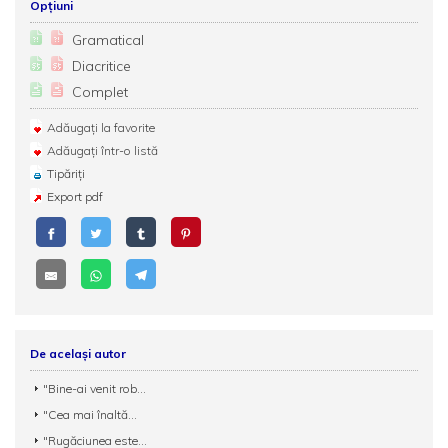
Opțiuni
Gramatical
Diacritice
Complet
Adăugați la favorite
Adăugați într-o listă
Tipăriți
Export pdf
De același autor
"Bine-ai venit rob...
"Cea mai înaltă...
"Rugăciunea este...