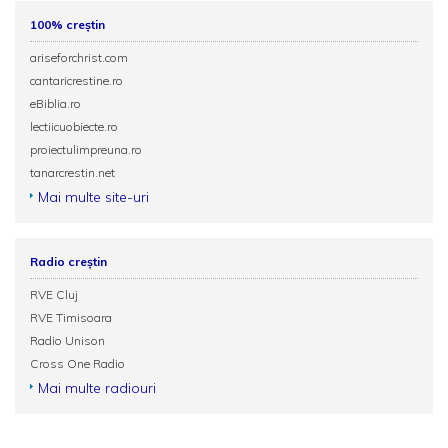
100% creștin
ariseforchrist.com
cantaricrestine.ro
eBiblia.ro
lectiicuobiecte.ro
proiectulimpreuna.ro
tanarcrestin.net
Mai multe site-uri
Radio creștin
RVE Cluj
RVE Timisoara
Radio Unison
Cross One Radio
Mai multe radiouri