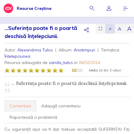
Resurse Creștine
...Suferinţa poate fi o poartă
A
A
⛶
A
deschisă înțelepciunii.
Autor:
Alexandrina Tulics
| Album:
Anotimpuri
| Tematica:
Întelepciunea
Resursa adaugata de
sanda_tulics
in
06/02/2014
10
/10
Media
10
din
3 voturi
... Suferinţa poate fi o poartă deschisă înțelepciunii.
Comentarii
Adaugă comentariu
Raportează o problemă
Cu siguranţă aşa va fi dar trebuie acceptată SUFERINŢA! Fiţi