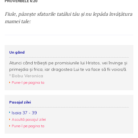
PROVERBELE 6:20
Fiule, păzeşte sfaturile tatălui tău şi nu lepăda învăţătura
mamei tale:
Un gând
Atunci când trăieşti pe promisiunile lui Hristos, vei învinge şi
primejdia şi frica, iar dragostea Lui te va face să fii voios/ă.
Bobu Veronica
Pune-l pe pagina ta
Pasajul zilei
Isaia 37 - 39
Ascultă pasajul zilei
Pune-l pe pagina ta