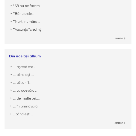
"Să nu ne facem...
''Bănuielele...
''Nu-ți număra...
''Vacanța''credinț
Inainte
Din același album
... aștept ecoul...
... când eşti...
... cât ar fi...
... cu adevărat...
... de multe ori,...
... în primăvară...
...când eşti...
Inainte