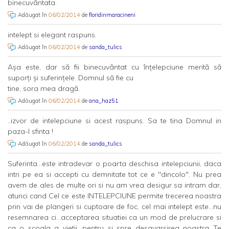
binecuvântata.
Adăugat în
06/02/2014
de
floridinmaracineni
intelept si elegant raspuns.
Adăugat în
06/02/2014
de
sanda_tulics
Așa este, dar să fii binecuvântat cu înțelepciune merită să
suporți și suferințele. Domnul să fie cu
tine, sora mea dragă.
Adăugat în
06/02/2014
de
ana_haz51
..izvor de intelepciune si acest raspuns. Sa te tina Domnul in
paza-I sfinta !
Adăugat în
06/02/2014
de
sanda_tulics
Suferinta...este intradevar o poarta deschisa intelepciunii, daca
intri pe ea si accepti cu demnitate tot ce e "dincolo". Nu prea
avem de ales de multe ori si nu am vrea desigur sa intram dar,
atunci cand Cel ce este INTELEPCIUNE permite trecerea noastra
prin vai de plangeri si cuptoare de foc, cel mai intelept este...nu
resemnarea ci...acceptarea situatiei ca un mod de prelucrare si
ca o scoala a vietii, pentru si spre desavarsirea noastra...Te