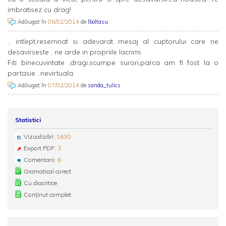
imbratisez cu drag!
Adăugat în
06/02/2014
de
lboltasu
.. intlept,resemnat si adevarat mesaj al cuptorului care ne
desavirseste , ne arde in propriile lacrimi.
Fiti binecuvintate ,dragi,scumpe surori,parca am fi fost la o
partasie ..nevirtuala.
Adăugat în
07/02/2014
de
sanda_tulics
Statistici
Vizualizări:
1630
Export PDF:
3
Comentarii:
6
Gramatical corect
Cu diacritice
Conținut complet