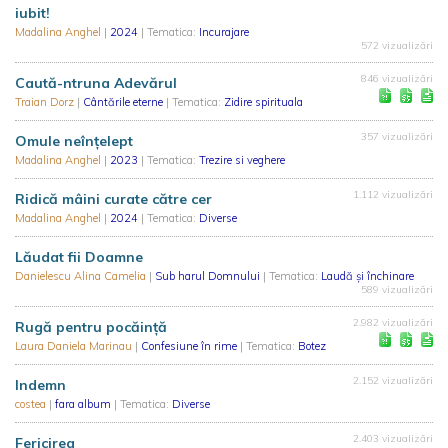
iubit!
Madalina Anghel
|
2024
| Tematica:
Incurajare
572 vizualizări
846 vizualizări
Caută-ntruna Adevărul
Traian Dorz
|
Cântările eterne
| Tematica:
Zidire spirituala
357 vizualizări
Omule neînțelept
Madalina Anghel
|
2023
| Tematica:
Trezire si veghere
1.112 vizualizări
Ridică mâini curate către cer
Madalina Anghel
|
2024
| Tematica:
Diverse
Lăudat fii Doamne
Danielescu Alina Camelia
|
Sub harul Domnului
| Tematica:
Laudă și închinare
589 vizualizări
2.982 vizualizări
Rugă pentru pocăință
Laura Daniela Marinau
|
Confesiune în rime
| Tematica:
Botez
2.152 vizualizări
Indemn
costea
|
fara album
| Tematica:
Diverse
2.403 vizualizări
Fericirea