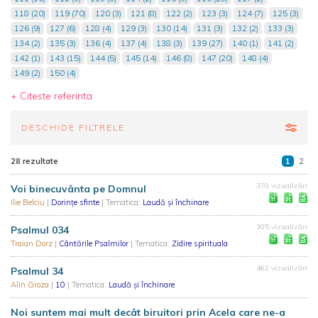
118 (20)
119 (70)
120 (3)
121 (8)
122 (2)
123 (3)
124 (7)
125 (3)
126 (9)
127 (6)
128 (4)
129 (3)
130 (14)
131 (3)
132 (2)
133 (3)
134 (2)
135 (3)
136 (4)
137 (4)
138 (3)
139 (27)
140 (1)
141 (2)
142 (1)
143 (15)
144 (5)
145 (14)
146 (8)
147 (20)
148 (4)
149 (2)
150 (4)
+ Citeste referinta
DESCHIDE FILTRELE
28 rezultate
1
2
370 vizualizări
Voi binecuvânta pe Domnul
Ilie Belciu
|
Dorinţe sfinte
| Tematica:
Laudă și închinare
305 vizualizări
Psalmul 034
Traian Dorz
|
Cântările Psalmilor
| Tematica:
Zidire spirituala
462 vizualizări
Psalmul 34
Alin Groza
|
10
| Tematica:
Laudă și închinare
Noi suntem mai mult decât biruitori prin Acela care ne-a