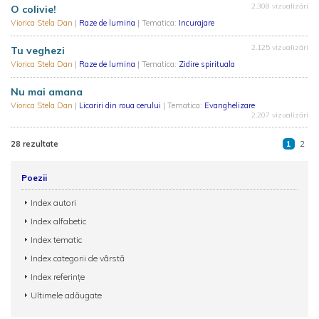
2.308 vizualizări
O colivie!
Viorica Stela Dan
|
Raze de lumina
| Tematica:
Incurajare
2.125 vizualizări
Tu veghezi
Viorica Stela Dan
|
Raze de lumina
| Tematica:
Zidire spirituala
Nu mai amana
Viorica Stela Dan
|
Licariri din roua cerului
| Tematica:
Evanghelizare
2.207 vizualizări
28 rezultate
1
2
Poezii
Index autori
Index alfabetic
Index tematic
Index categorii de vârstă
Index referințe
Ultimele adăugate