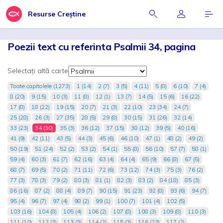
Resurse Creștine
Poezii text cu referinta Psalmii 34, pagina
Selectați altă carte
Toate capitolele (1273)
1 (14)
2 (7)
3 (5)
4 (11)
5 (8)
6 (10)
7 (4)
8 (20)
9 (15)
10 (3)
11 (8)
12 (1)
13 (7)
14 (5)
15 (6)
16 (22)
17 (8)
18 (22)
19 (15)
20 (7)
21 (3)
22 (10)
23 (34)
24 (7)
25 (28)
26 (3)
27 (35)
28 (5)
29 (8)
30 (15)
31 (26)
32 (14)
33 (23)
34 (30)
35 (3)
36 (12)
37 (15)
38 (12)
39 (5)
40 (16)
41 (9)
42 (11)
43 (5)
44 (3)
45 (6)
46 (10)
47 (1)
48 (2)
49 (2)
50 (19)
51 (24)
52 (2)
53 (2)
54 (1)
55 (8)
56 (10)
57 (7)
58 (1)
59 (4)
60 (3)
61 (7)
62 (16)
63 (4)
64 (4)
65 (9)
66 (8)
67 (5)
68 (7)
69 (5)
70 (2)
71 (11)
72 (6)
73 (12)
74 (3)
75 (3)
76 (2)
77 (3)
78 (3)
79 (2)
80 (3)
81 (1)
82 (3)
83 (2)
84 (18)
85 (3)
86 (16)
87 (2)
88 (4)
89 (7)
90 (15)
91 (23)
92 (8)
93 (6)
94 (7)
95 (4)
96 (7)
97 (4)
98 (2)
99 (1)
100 (7)
101 (4)
102 (5)
103 (16)
104 (8)
105 (4)
106 (2)
107 (8)
108 (3)
109 (8)
110 (3)
111 (10)
112 (3)
113 (3)
114 (2)
115 (3)
116 (23)
117 (2)