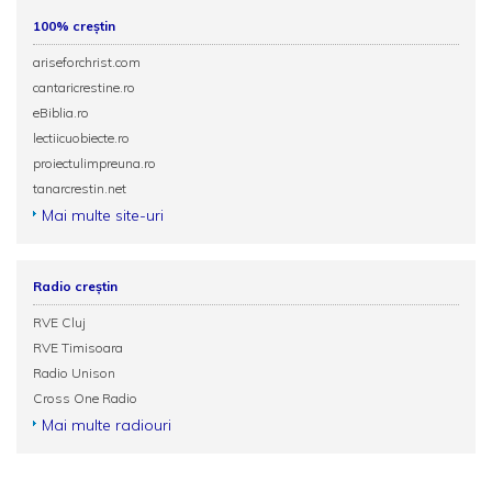
100% creștin
ariseforchrist.com
cantaricrestine.ro
eBiblia.ro
lectiicuobiecte.ro
proiectulimpreuna.ro
tanarcrestin.net
Mai multe site-uri
Radio creștin
RVE Cluj
RVE Timisoara
Radio Unison
Cross One Radio
Mai multe radiouri