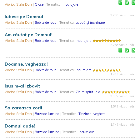
Viorica Stela Dan
|
Glose
| Tematica:
Incurajare
2.240 vizualizări
Iubesc pe Domnul
Viorica Stela Dan
|
Bobite de roua
| Tematica:
Laudă și închinare
Am căutat pe Domnul!
Viorica Stela Dan
|
Bobite de roua
| Tematica:
Incurajare
2.256 vizualizări
Doamne, vegheaza!
Viorica Stela Dan
|
Bobite de roua
| Tematica:
Incurajare
1.433 vizualizări
Isus m-ai izbavit
Viorica Stela Dan
|
Bobite de roua
| Tematica:
Zidire spirituala
2.069 vizualizări
1.572 vizualizări
Sa zareasca zorii
Viorica Stela Dan
|
Raze de lumina
| Tematica:
Trezire si veghere
1.742 vizualizări
Domnul aude!
Viorica Stela Dan
|
Raze de lumina
| Tematica:
Incurajare