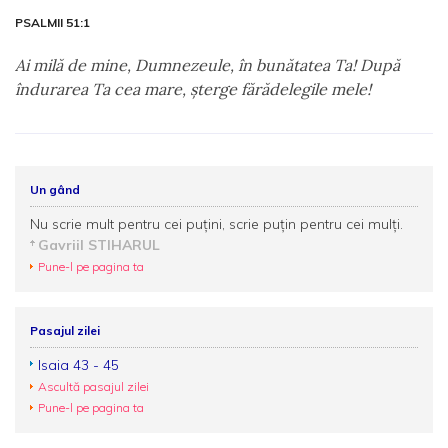
PSALMII 51:1
Ai milă de mine, Dumnezeule, în bunătatea Ta! După
îndurarea Ta cea mare, şterge fărădelegile mele!
Un gând
Nu scrie mult pentru cei puţini, scrie puţin pentru cei mulţi.
Gavriil STIHARUL
Pune-l pe pagina ta
Pasajul zilei
Isaia 43 - 45
Ascultă pasajul zilei
Pune-l pe pagina ta