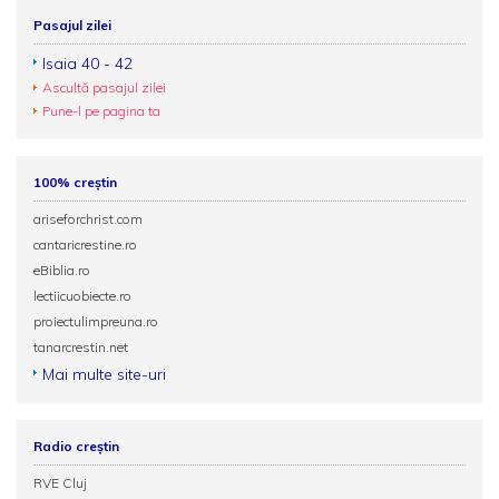
Pasajul zilei
Isaia 40 - 42
Ascultă pasajul zilei
Pune-l pe pagina ta
100% creștin
ariseforchrist.com
cantaricrestine.ro
eBiblia.ro
lectiicuobiecte.ro
proiectulimpreuna.ro
tanarcrestin.net
Mai multe site-uri
Radio creștin
RVE Cluj