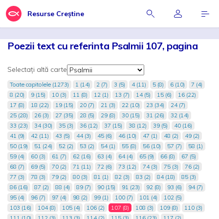
Resurse Creștine
Poezii text cu referinta Psalmii 107, pagina
Selectați altă carte
Toate capitolele (1273)
1 (14)
2 (7)
3 (5)
4 (11)
5 (8)
6 (10)
7 (4)
8 (20)
9 (15)
10 (3)
11 (8)
12 (1)
13 (7)
14 (5)
15 (6)
16 (22)
17 (8)
18 (22)
19 (15)
20 (7)
21 (3)
22 (10)
23 (34)
24 (7)
25 (28)
26 (3)
27 (35)
28 (5)
29 (8)
30 (15)
31 (26)
32 (14)
33 (23)
34 (30)
35 (3)
36 (12)
37 (15)
38 (12)
39 (5)
40 (16)
41 (9)
42 (11)
43 (5)
44 (3)
45 (6)
46 (10)
47 (1)
48 (2)
49 (2)
50 (19)
51 (24)
52 (2)
53 (2)
54 (1)
55 (8)
56 (10)
57 (7)
58 (1)
59 (4)
60 (3)
61 (7)
62 (16)
63 (4)
64 (4)
65 (9)
66 (8)
67 (5)
68 (7)
69 (5)
70 (2)
71 (11)
72 (6)
73 (12)
74 (3)
75 (3)
76 (2)
77 (3)
78 (3)
79 (2)
80 (3)
81 (1)
82 (3)
83 (2)
84 (18)
85 (3)
86 (16)
87 (2)
88 (4)
89 (7)
90 (15)
91 (23)
92 (8)
93 (6)
94 (7)
95 (4)
96 (7)
97 (4)
98 (2)
99 (1)
100 (7)
101 (4)
102 (5)
103 (16)
104 (8)
105 (4)
106 (2)
107 (8)
108 (3)
109 (8)
110 (3)
111 (10)
112 (3)
113 (3)
114 (2)
115 (3)
116 (23)
117 (2)