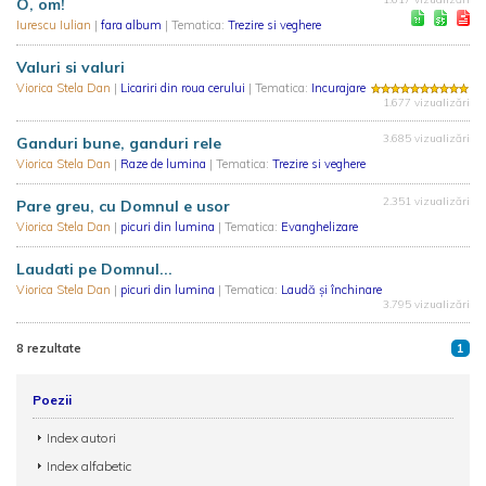
O, om!
Iurescu Iulian
|
fara album
| Tematica:
Trezire si veghere
Valuri si valuri
Viorica Stela Dan
|
Licariri din roua cerului
| Tematica:
Incurajare
1.677 vizualizări
3.685 vizualizări
Ganduri bune, ganduri rele
Viorica Stela Dan
|
Raze de lumina
| Tematica:
Trezire si veghere
2.351 vizualizări
Pare greu, cu Domnul e usor
Viorica Stela Dan
|
picuri din lumina
| Tematica:
Evanghelizare
Laudati pe Domnul...
Viorica Stela Dan
|
picuri din lumina
| Tematica:
Laudă și închinare
3.795 vizualizări
8 rezultate
1
Poezii
Index autori
Index alfabetic