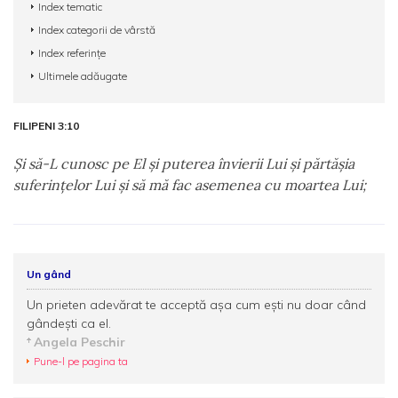
Index tematic
Index categorii de vârstă
Index referințe
Ultimele adăugate
FILIPENI 3:10
Şi să-L cunosc pe El şi puterea învierii Lui şi părtăşia
suferinţelor Lui şi să mă fac asemenea cu moartea Lui;
Un gând
Un prieten adevărat te acceptă aşa cum eşti nu doar când
gândeşti ca el.
Angela Peschir
Pune-l pe pagina ta