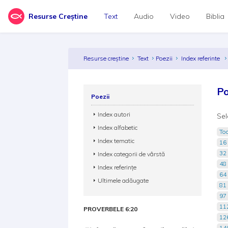
Resurse Creștine
Text
Audio
Video
Biblia
Resurse creștine
Text
Poezii
Index referinte
Po
Poezii
Index autori
Sel
Index alfabetic
Toa
Index tematic
16 
32 
Index categorii de vârstă
48 
Index referințe
64 
Ultimele adăugate
81 
97 
112
PROVERBELE 6:20
126
140