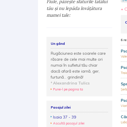
Fiule, păzeşte sfaturile tatălui
tău şi nu lepăda învăţătura
+ C
mamei tale:
C
6 re
Un gând
Psa
Rugăciunea este soarele care
Vale
răsare de cele mai multe ori
numai în sufletul tău chiar
Ps
dacă afară este iarnă, ger,
Tra
furtună... grindină!
Alexandrina Tulics
Spr
Pune-l pe pagina ta
Şerb
Ps
Vior
Pasajul zilei
Cân
Isaia 37 - 39
Lidi
Ascultă pasajul zilei