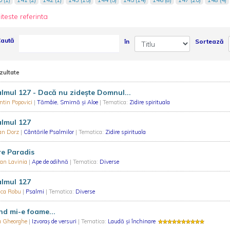
iteste referinta
aută
în
Sortează
zultate
lmul 127 - Dacă nu zidește Domnul...
ntin Popovici
|
Tămâie, Smirnă și Aloe
| Tematica:
Zidire spirituala
almul 127
ian Dorz
|
Cântările Psalmilor
| Tematica:
Zidire spirituala
e Paradis
an Lavinia
|
Ape de odihnă
| Tematica:
Diverse
almul 127
ica Robu
|
Psalmi
| Tematica:
Diverse
d mi-e foame...
a Gheorghe
|
Izvoraș de versuri
| Tematica:
Laudă și închinare