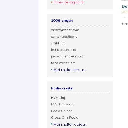
Pune-l pe pagina ta
De 
Ica 
100% creștin
6 re
ariseforchrist.com
cantaricrestine.ro
eBiblia.ro
lectiicuobiecte.ro
proiectulimpreuna.ro
tanarcrestin.net
Mai multe site-uri
Radio creștin
RVE Cluj
RVE Timisoara
Radio Unison
Cross One Radio
Mai multe radiouri