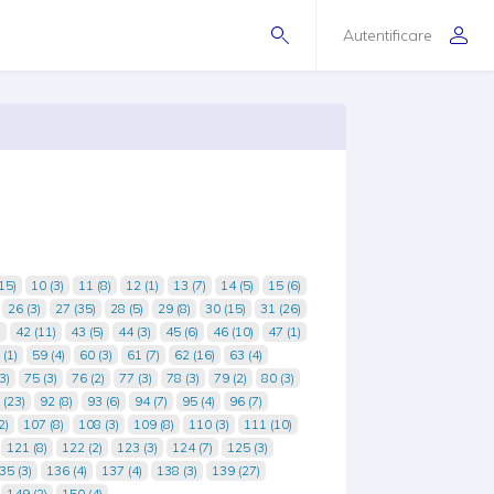
Autentificare
15)
10 (3)
11 (8)
12 (1)
13 (7)
14 (5)
15 (6)
26 (3)
27 (35)
28 (5)
29 (8)
30 (15)
31 (26)
)
42 (11)
43 (5)
44 (3)
45 (6)
46 (10)
47 (1)
 (1)
59 (4)
60 (3)
61 (7)
62 (16)
63 (4)
3)
75 (3)
76 (2)
77 (3)
78 (3)
79 (2)
80 (3)
 (23)
92 (8)
93 (6)
94 (7)
95 (4)
96 (7)
2)
107 (8)
108 (3)
109 (8)
110 (3)
111 (10)
121 (8)
122 (2)
123 (3)
124 (7)
125 (3)
35 (3)
136 (4)
137 (4)
138 (3)
139 (27)
149 (2)
150 (4)