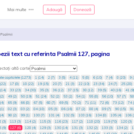
Mai multe
Adaugă
Donează
Psalmii
ezii text cu referinta Psalmii 127, pagina
ectați altă carte
te capitolele (1273)
1 (14)
2 (7)
3 (5)
4 (11)
5 (8)
6 (10)
7 (4)
8 (20)
9 (
(22)
17 (8)
18 (22)
19 (15)
20 (7)
21 (3)
22 (10)
23 (34)
24 (7)
25 (28)
(14)
33 (23)
34 (30)
35 (3)
36 (12)
37 (15)
38 (12)
39 (5)
40 (16)
41 (9
(2)
49 (2)
50 (19)
51 (24)
52 (2)
53 (2)
54 (1)
55 (8)
56 (10)
57 (7)
58
(4)
65 (9)
66 (8)
67 (5)
68 (7)
69 (5)
70 (2)
71 (11)
72 (6)
73 (12)
74 (
(1)
82 (3)
83 (2)
84 (18)
85 (3)
86 (16)
87 (2)
88 (4)
89 (7)
90 (15)
91
(4)
98 (2)
99 (1)
100 (7)
101 (4)
102 (5)
103 (16)
104 (8)
105 (4)
106 (
 (3)
113 (3)
114 (2)
115 (3)
116 (23)
117 (2)
118 (20)
119 (70)
120 (3)
 (9)
127 (6)
128 (4)
129 (3)
130 (14)
131 (3)
132 (2)
133 (3)
134 (2)
1
 (1)
141 (2)
142 (1)
143 (15)
144 (5)
145 (14)
146 (8)
147 (20)
148 (4)