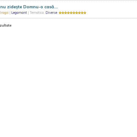
nu zidește Domnu-o casă...
Dragoi
|
Legamant
| Tematica:
Diverse
zultate