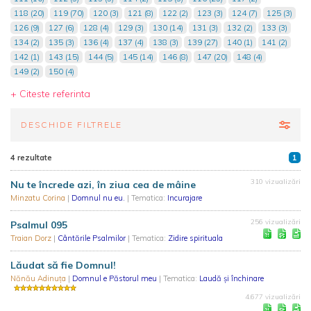
118 (20)
119 (70)
120 (3)
121 (8)
122 (2)
123 (3)
124 (7)
125 (3)
126 (9)
127 (6)
128 (4)
129 (3)
130 (14)
131 (3)
132 (2)
133 (3)
134 (2)
135 (3)
136 (4)
137 (4)
138 (3)
139 (27)
140 (1)
141 (2)
142 (1)
143 (15)
144 (5)
145 (14)
146 (8)
147 (20)
148 (4)
149 (2)
150 (4)
+ Citeste referinta
DESCHIDE FILTRELE
4 rezultate
1
310 vizualizări
Nu te încrede azi, în ziua cea de mâine
Minzatu Corina
|
Domnul nu eu.
| Tematica:
Incurajare
256 vizualizări
Psalmul 095
Traian Dorz
|
Cântările Psalmilor
| Tematica:
Zidire spirituala
Lăudat să fie Domnul!
Nănău Adinuţa
|
Domnul e Păstorul meu
| Tematica:
Laudă și închinare
4.677 vizualizări