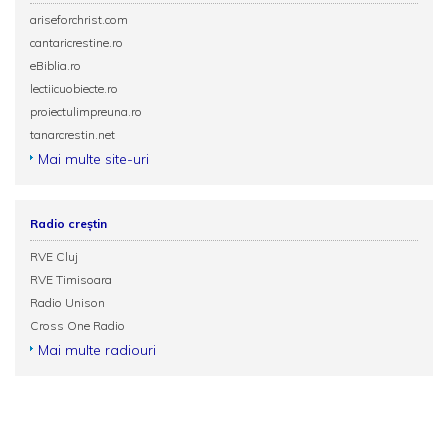
ariseforchrist.com
cantaricrestine.ro
eBiblia.ro
lectiicuobiecte.ro
proiectulimpreuna.ro
tanarcrestin.net
Mai multe site-uri
Radio creștin
RVE Cluj
RVE Timisoara
Radio Unison
Cross One Radio
Mai multe radiouri