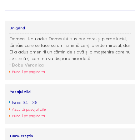
Un gând
Oamenii I-au adus Domnului Isus aur care-şi pierde luciul,
tămâie care se face scrum, smirnă ce-şi pierde mirosul, dar
El a adus omenirii un cămin de slavă şi o moştenire care nu
se strică şi care nu va dispara niciodată.
Bobu Veronica
Pune-l pe pagina ta
Pasajul zilei
Isaia 34 - 36
Ascultă pasajul zilei
Pune-l pe pagina ta
100% creștin