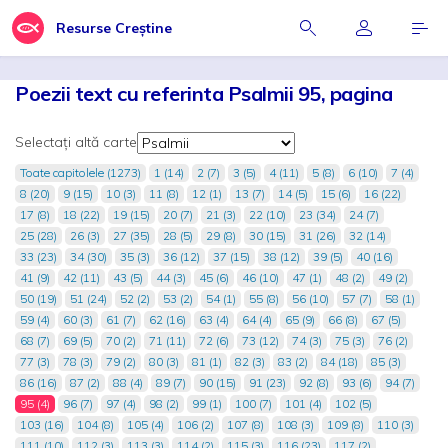
Resurse Creștine
Poezii text cu referinta Psalmii 95, pagina
Selectați altă carte
Toate capitolele (1273)
1 (14)
2 (7)
3 (5)
4 (11)
5 (8)
6 (10)
7 (4)
8 (20)
9 (15)
10 (3)
11 (8)
12 (1)
13 (7)
14 (5)
15 (6)
16 (22)
17 (8)
18 (22)
19 (15)
20 (7)
21 (3)
22 (10)
23 (34)
24 (7)
25 (28)
26 (3)
27 (35)
28 (5)
29 (8)
30 (15)
31 (26)
32 (14)
33 (23)
34 (30)
35 (3)
36 (12)
37 (15)
38 (12)
39 (5)
40 (16)
41 (9)
42 (11)
43 (5)
44 (3)
45 (6)
46 (10)
47 (1)
48 (2)
49 (2)
50 (19)
51 (24)
52 (2)
53 (2)
54 (1)
55 (8)
56 (10)
57 (7)
58 (1)
59 (4)
60 (3)
61 (7)
62 (16)
63 (4)
64 (4)
65 (9)
66 (8)
67 (5)
68 (7)
69 (5)
70 (2)
71 (11)
72 (6)
73 (12)
74 (3)
75 (3)
76 (2)
77 (3)
78 (3)
79 (2)
80 (3)
81 (1)
82 (3)
83 (2)
84 (18)
85 (3)
86 (16)
87 (2)
88 (4)
89 (7)
90 (15)
91 (23)
92 (8)
93 (6)
94 (7)
95 (4)
96 (7)
97 (4)
98 (2)
99 (1)
100 (7)
101 (4)
102 (5)
103 (16)
104 (8)
105 (4)
106 (2)
107 (8)
108 (3)
109 (8)
110 (3)
111 (10)
112 (3)
113 (3)
114 (2)
115 (3)
116 (23)
117 (2)