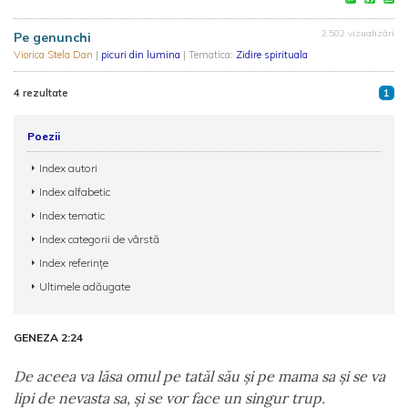
2.502 vizualizări
Pe genunchi
Viorica Stela Dan
|
picuri din lumina
| Tematica:
Zidire spirituala
4 rezultate
1
Poezii
Index autori
Index alfabetic
Index tematic
Index categorii de vârstă
Index referințe
Ultimele adăugate
GENEZA 2:24
De aceea va lăsa omul pe tatăl său şi pe mama sa şi se va
lipi de nevasta sa, şi se vor face un singur trup.