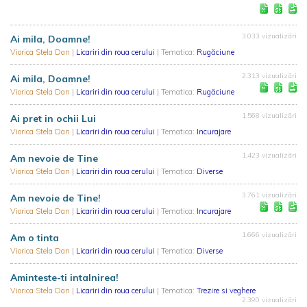
3.033 vizualizări
Ai mila, Doamne!
Viorica Stela Dan
|
Licariri din roua cerului
| Tematica:
Rugăciune
2.313 vizualizări
Ai mila, Doamne!
Viorica Stela Dan
|
Licariri din roua cerului
| Tematica:
Rugăciune
1.568 vizualizări
Ai pret in ochii Lui
Viorica Stela Dan
|
Licariri din roua cerului
| Tematica:
Incurajare
1.423 vizualizări
Am nevoie de Tine
Viorica Stela Dan
|
Licariri din roua cerului
| Tematica:
Diverse
3.761 vizualizări
Am nevoie de Tine!
Viorica Stela Dan
|
Licariri din roua cerului
| Tematica:
Incurajare
1.666 vizualizări
Am o tinta
Viorica Stela Dan
|
Licariri din roua cerului
| Tematica:
Diverse
Aminteste-ti intalnirea!
Viorica Stela Dan
|
Licariri din roua cerului
| Tematica:
Trezire si veghere
2.390 vizualizări