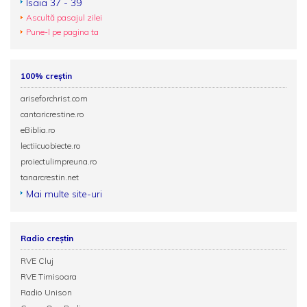
Isaia 37 - 39
Ascultă pasajul zilei
Pune-l pe pagina ta
100% creștin
ariseforchrist.com
cantaricrestine.ro
eBiblia.ro
lectiicuobiecte.ro
proiectulimpreuna.ro
tanarcrestin.net
Mai multe site-uri
Radio creștin
RVE Cluj
RVE Timisoara
Radio Unison