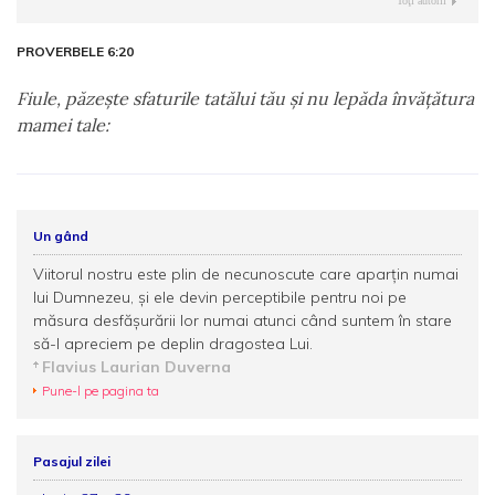
Toţi autorii
PROVERBELE 6:20
Fiule, păzeşte sfaturile tatălui tău şi nu lepăda învăţătura
mamei tale:
Un gând
Viitorul nostru este plin de necunoscute care aparţin numai
lui Dumnezeu, şi ele devin perceptibile pentru noi pe
măsura desfăşurării lor numai atunci când suntem în stare
să-I apreciem pe deplin dragostea Lui.
Flavius Laurian Duverna
Pune-l pe pagina ta
Pasajul zilei