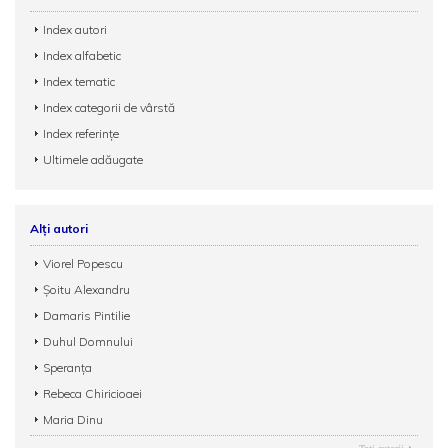
Index autori
Index alfabetic
Index tematic
Index categorii de vârstă
Index referințe
Ultimele adăugate
Alți autori
Viorel Popescu
Șoitu Alexandru
Damaris Pintilie
Duhul Domnului
Speranţa
Rebeca Chiricioaei
Maria Dinu