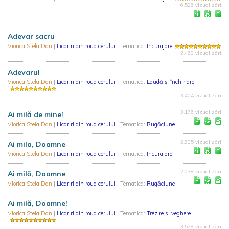
6.536 vizualizări
Adevar sacru
Viorica Stela Dan
|
Licariri din roua cerului
| Tematica:
Incurajare
2.468 vizualizări
Adevarul
Viorica Stela Dan
|
Licariri din roua cerului
| Tematica:
Laudă și închinare
3.404 vizualizări
3.176 vizualizări
Ai milă de mine!
Viorica Stela Dan
|
Licariri din roua cerului
| Tematica:
Rugăciune
2.605 vizualizări
Ai mila, Doamne
Viorica Stela Dan
|
Licariri din roua cerului
| Tematica:
Incurajare
2.038 vizualizări
Ai milă, Doamne
Viorica Stela Dan
|
Licariri din roua cerului
| Tematica:
Rugăciune
Ai milă, Doamne!
Viorica Stela Dan
|
Licariri din roua cerului
| Tematica:
Trezire si veghere
3.578 vizualizări