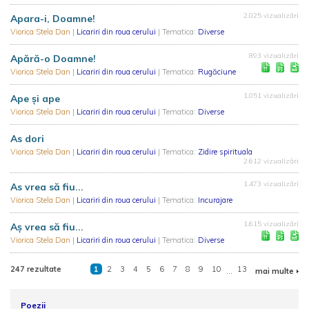
2.025 vizualizări
Apara-i, Doamne!
Viorica Stela Dan
|
Licariri din roua cerului
| Tematica:
Diverse
893 vizualizări
Apără-o Doamne!
Viorica Stela Dan
|
Licariri din roua cerului
| Tematica:
Rugăciune
1.051 vizualizări
Ape și ape
Viorica Stela Dan
|
Licariri din roua cerului
| Tematica:
Diverse
As dori
Viorica Stela Dan
|
Licariri din roua cerului
| Tematica:
Zidire spirituala
2.612 vizualizări
1.473 vizualizări
As vrea să fiu...
Viorica Stela Dan
|
Licariri din roua cerului
| Tematica:
Incurajare
1.615 vizualizări
Aş vrea să fiu...
Viorica Stela Dan
|
Licariri din roua cerului
| Tematica:
Diverse
247 rezultate
1
2
3
4
5
6
7
8
9
10
...
13
mai multe
Poezii