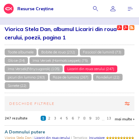
Resurse Creștine
Viorica Stela Dan, albumul Licariri din roua
cerului, poezii, pagina 1
Toate albumele
Bobite de roua (232)
Fascicol de lumină (73)
Glose (34)
Ima Versek (Harmatcseppek) (75)
Ima Versek(Fénysugarak) (105)
Licariri din roua cerului (247)
picuri din lumina (263)
Raze de lumina (267)
Rondeluri (22)
Sonete (22)
DESCHIDE FILTRELE
247 rezultate
1
2
3
4
5
6
7
8
9
10
...
13
mai multe
A Domnului putere
Viorica Stela Dan
|
Licariri din roua cerului
| Tematica:
Incurajare