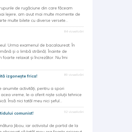
rupurile de rugăciune din care făceam
i mai lejere, am avut mai multe momente de
e multe bilete cu diverse versete...
84 vizualizări
ul. Urma examenul de bacalaureat. În
ână și o limbă străină). Înainte de
foarte relaxat și încrezător. Nu îmi
89 vizualizări
tă izgoneşte frica!
umite activități, pentru a spori
cea vreme, le-a oferit niște soluții tehnice
că. Însă nici tatăl meu nici șeful...
92 vizualizări
rtidului comunist!
ra Jibou, iar activistul de partid de la
 observat că tatăl meu era foarte priceput