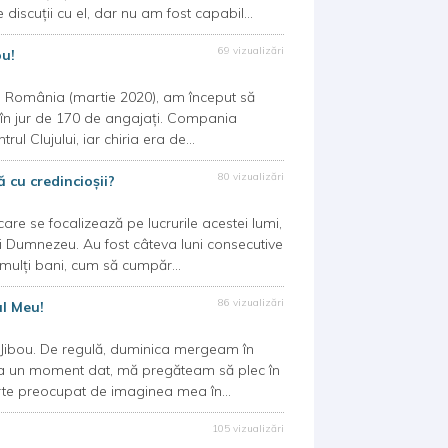
discuții cu el, dar nu am fost capabil...
69 vizualizări
ou!
România (martie 2020), am început să
ea în jur de 170 de angajați. Compania
ul Clujului, iar chiria era de...
80 vizualizări
 cu credincioșii?
e se focalizează pe lucrurile acestei lumi,
ui Dumnezeu. Au fost câteva luni consecutive
ulți bani, cum să cumpăr...
86 vizualizări
ul Meu!
ibou. De regulă, duminica mergeam în
i. La un moment dat, mă pregăteam să plec în
rte preocupat de imaginea mea în...
105 vizualizări