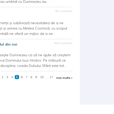
e au umblat cu Dumnezeu au...
60 vizualizări
ii și subliniază necesitatea de a ne
i și unirea cu Mintea Cosmică, cu scopul
ientală ne oferă un mijloc de a ne...
104 vizualizări
dul din noi
osește Dumnezeu ca să ne ajute să creștem
erul Domnului Isus Hristos. Pe măsură ce
iscipline, roada Duhului Sfânt este tot...
2
3
4
5
6
7
8
9
10
...
17
mai multe