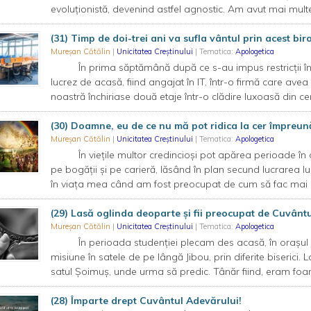
evoluționistă, devenind astfel agnostic. Am avut mai multe 
(31) Timp de doi-trei ani va sufla vântul prin acest bir
Mureșan Cătălin
|
Unicitatea Creștinului
| Tematica:
Apologetica
În prima săptămână după ce s-au impus restricții în 
lucrez de acasă, fiind angajat în IT, într-o firmă care av
noastră închiriase două etaje într-o clădire luxoasă din centr
(30) Doamne, eu de ce nu mă pot ridica la cer împreună
Mureșan Cătălin
|
Unicitatea Creștinului
| Tematica:
Apologetica
În viețile multor credincioși pot apărea perioade în car
pe bogății și pe carieră, lăsând în plan secund lucrarea l
în viața mea când am fost preocupat de cum să fac mai m
(29) Lasă oglinda deoparte și fii preocupat de Cuvânt
Mureșan Cătălin
|
Unicitatea Creștinului
| Tematica:
Apologetica
În perioada studenției plecam des acasă, în orașul J
misiune în satele de pe lângă Jibou, prin diferite biseric
satul Șoimuș, unde urma să predic. Tânăr fiind, eram foa
(28) Împarte drept Cuvântul Adevărului!