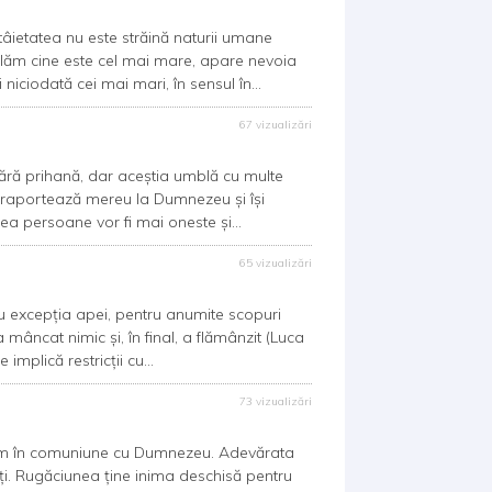
ietatea nu este străină naturii umane
flăm cine este cel mai mare, apare nevoia
 niciodată cei mai mari, în sensul în...
67 vizualizări
ă prihană, dar aceștia umblă cu multe
se raportează mereu la Dumnezeu și își
nea persoane vor fi mai oneste și...
65 vizualizări
excepția apei, pentru anumite scopuri
a mâncat nimic și, în final, a flămânzit (Luca
implică restricții cu...
73 vizualizări
ăm în comuniune cu Dumnezeu. Adevărata
ți. Rugăciunea ține inima deschisă pentru