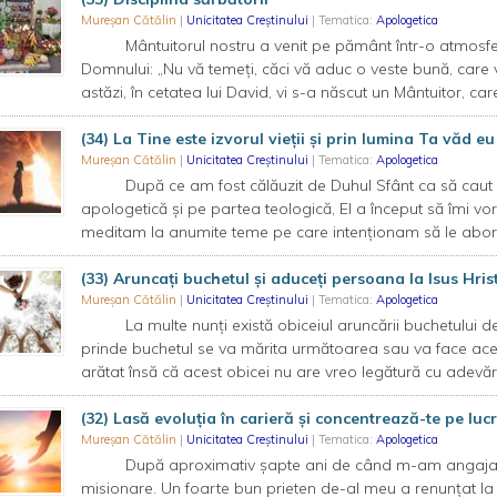
Mureșan Cătălin
|
Unicitatea Creștinului
| Tematica:
Apologetica
Mântuitorul nostru a venit pe pământ într-o atmosferă
Domnului: „Nu vă temeți, căci vă aduc o veste bună, care 
astăzi, în cetatea lui David, vi s-a născut un Mântuitor, car
(34) La Tine este izvorul vieții și prin lumina Ta văd e
Mureșan Cătălin
|
Unicitatea Creștinului
| Tematica:
Apologetica
După ce am fost călăuzit de Duhul Sfânt ca să caut o
apologetică și pe partea teologică, El a început să îmi vor
meditam la anumite teme pe care intenționam să le abord
(33) Aruncați buchetul și aduceți persoana la Isus Hris
Mureșan Cătălin
|
Unicitatea Creștinului
| Tematica:
Apologetica
La multe nunți există obiceiul aruncării buchetului de
prinde buchetul se va mărita următoarea sau va face acest
arătat însă că acest obicei nu are vreo legătură cu adevărul
(32) Lasă evoluția în carieră și concentrează-te pe lu
Mureșan Cătălin
|
Unicitatea Creștinului
| Tematica:
Apologetica
După aproximativ șapte ani de când m-am angajat, eram
misionare. Un foarte bun prieten de-al meu a renunțat la 