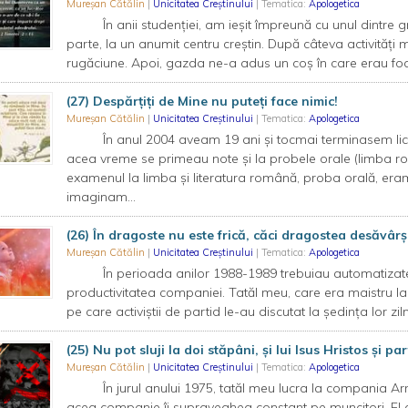
Mureșan Cătălin
|
Unicitatea Creștinului
| Tematica:
Apologetica
În anii studenției, am ieșit împreună cu unul dintre g
parte, la un anumit centru creștin. După câteva activităț
rugăciune. Apoi, gazda ne-a adus un coș în care erau foart
(27) Despărțiți de Mine nu puteți face nimic!
Mureșan Cătălin
|
Unicitatea Creștinului
| Tematica:
Apologetica
În anul 2004 aveam 19 ani și tocmai terminasem lice
acea vreme se primeau note și la probele orale (limba rom
examenul la limba și literatura română, proba orală, eram 
imaginam...
(26) În dragoste nu este frică, căci dragostea desăvârşi
Mureșan Cătălin
|
Unicitatea Creștinului
| Tematica:
Apologetica
În perioada anilor 1988-1989 trebuiau automatizate an
productivitatea companiei. Tatăl meu, care era maistru la a
pe care activiștii de partid le-au discutat la ședința lor zilni
(25) Nu pot sluji la doi stăpâni, și lui Isus Hristos și pa
Mureșan Cătălin
|
Unicitatea Creștinului
| Tematica:
Apologetica
În jurul anului 1975, tatăl meu lucra la compania Armătu
acea companie îi supraveghea constant pe muncitori. El a