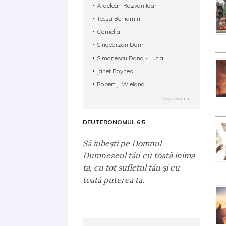
Ardelean Razvan Ioan
Tecsa Beniamin
Cornelia
Singeorzan Dorin
Simonescu Dana - Lucia
Janet Boynes
Robert J. Wieland
Toţi autorii
DEUTERONOMUL 6:5
Să iubeşti pe Domnul
Dumnezeul tău cu toată inima
ta, cu tot sufletul tău şi cu
toată puterea ta.