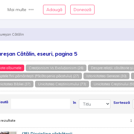
Mai multe
Adaugă
Donează
ureșan Cătălin
reșan Cătălin, eseuri, pagina 5
ate albumele
Creaționism Vs Evoluționism (26)
Despre relații, căsătorie și 
ptele firii pământești (Păcătoșenia păcatului) (27)
Istoricitatea Genezei (30)
icitatea Bibliei (37)
Unicitatea Creștinismului (73)
Unicitatea Creștinului (59
aută
în
Sortează
 rezultate
1
(35) Disciplina sărbătorii