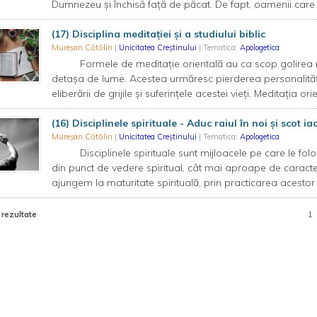
Dumnezeu și închisă față de păcat. De fapt, oamenii car
(17) Disciplina meditației și a studiului biblic
Mureșan Cătălin
|
Unicitatea Creștinului
| Tematica:
Apologetica
Formele de meditație orientală au ca scop golirea minț
detașa de lume. Acestea urmăresc pierderea personalități
eliberării de grijile și suferințele acestei vieți. Meditația or
(16) Disciplinele spirituale - Aduc raiul în noi și scot ia
Mureșan Cătălin
|
Unicitatea Creștinului
| Tematica:
Apologetica
Disciplinele spirituale sunt mijloacele pe care le fol
din punct de vedere spiritual, cât mai aproape de caract
ajungem la maturitate spirituală, prin practicarea acestor d
 rezultate
1