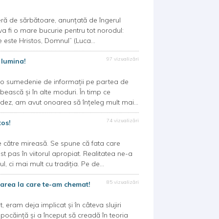
 de sărbătoare, anunțată de îngerul
va fi o mare bucurie pentru tot norodul:
e este Hristos, Domnul” (Luca...
97 vizualizări
u lumina!
 sumedenie de informații pe partea de
bească și în alte moduri. În timp ce
ez, am avut onoarea să înțeleg mult mai...
74 vizualizări
tos!
 către mireasă. Se spune că fata care
 pas în viitorul apropiat. Realitatea ne-a
, ci mai mult cu tradiția. Pe de...
85 vizualizări
crarea la care te-am chemat!
 deja implicat și în câteva slujiri
pocăință și a început să creadă în teoria