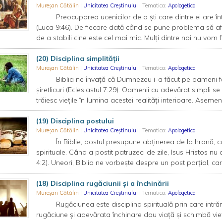
Mureșan Cătălin
|
Unicitatea Creștinului
| Tematica:
Apologetica
Preocuparea ucenicilor de a ști care dintre ei are întâ
(Luca 9:46). De fiecare dată când se pune problema să a
de a stabili cine este cel mai mic. Mulți dintre noi nu vom fi
(20) Disciplina simplității
Mureșan Cătălin
|
Unicitatea Creștinului
| Tematica:
Apologetica
Biblia ne învață că Dumnezeu i-a făcut pe oameni făr
șiretlicuri (Eclesiastul 7:29). Oamenii cu adevărat simpli 
trăiesc viețile în lumina acestei realități interioare. Aseme
(19) Disciplina postului
Mureșan Cătălin
|
Unicitatea Creștinului
| Tematica:
Apologetica
În Biblie, postul presupune abținerea de la hrană, cu 
spirituale. Când a postit patruzeci de zile, Isus Hristos nu 
4:2). Uneori, Biblia ne vorbește despre un post parțial, care 
(18) Disciplina rugăciunii și a închinării
Mureșan Cătălin
|
Unicitatea Creștinului
| Tematica:
Apologetica
Rugăciunea este disciplina spirituală prin care intr
rugăciune și adevărata închinare dau viață și schimbă vie