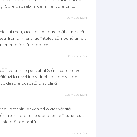
ți. Spre deosebire de mine, care am...
90 vizualizări
lui meu, acesta i-a spus tatălui meu că
eu. Bunicii mei s-au înțeles să-i pună un alt
ul meu a fost întrebat ce...
50 vizualizări
Îl va trimite pe Duhul Sfânt, care ne va
lăuzi la nivel individual sau la nivel de
ic despre această disciplină....
119 vizualizări
regii omeniri, devenind o adevărată
ntuitorul a biruit toate puterile întunericului,
ste atât de real în...
45 vizualizări