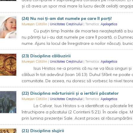
și că avea un spor mai mare la lucru decât ceilalți angaja
(24) Nu noi ți-am dat numele pe care îl porți!
Mureșan Cătălin
|
Unicitatea Creștinului
| Tematica:
Apologetica
Cu puțin timp înainte de moartea neașteptată a bunicu
nu părinții lui i-au dat numele pe care îl poartă, ci Dumnez
nume. Ajuns la locul de înregistrare a noilor născuți, bunic
(23) Disciplina călăuzirii
Mureșan Cătălin
|
Unicitatea Creștinului
| Tematica:
Apologetica
Isus Hristos ne-a promis că nu ne va lăsa singuri și că 
călăuzi în tot adevărul (Ioan 16:13). Duhul Sfânt ne poate că
comunitate. De aceea, nu doresc să vorbesc la nivel teoret
(22) Disciplina mărturisirii și a iertării păcatelor
Mureșan Cătălin
|
Unicitatea Creștinului
| Tematica:
Apologetica
La Calvar, Isus Hristos s-a identificat cu păcatele înt
întruchipare a păcatului (2 Corinteni 5:21). În acele clipe, Mâ
prin lumina prezenței Sale. Acest proces al răscumpărării e
(21) Disciplina slujirii