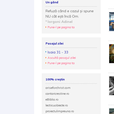
Un gând
Refuză când e cazul şi spune
NU cât eşti încă Om.
Iorgoni Adinel
Pune-l pe pagina ta
Pasajul zilei
Isaia 31 - 33
Ascultă pasajul zilei
Pune-l pe pagina ta
100% creștin
ariseforchrist.com
cantaricrestine.ro
eBiblia.ro
lectiicuobiecte.ro
proiectulimpreuna.ro