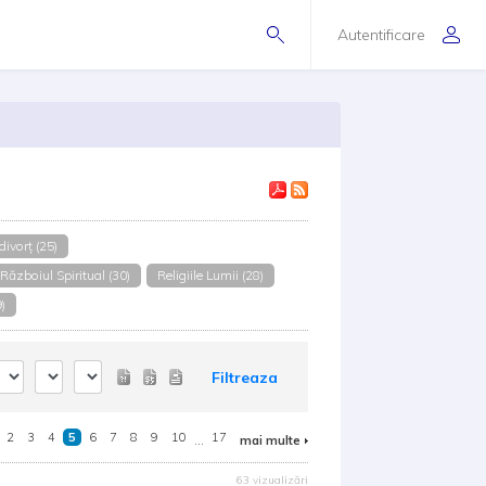
Autentificare
divorț (25)
Războiul Spiritual (30)
Religiile Lumii (28)
)
Filtreaza
2
3
4
5
6
7
8
9
10
...
17
mai multe
63 vizualizări