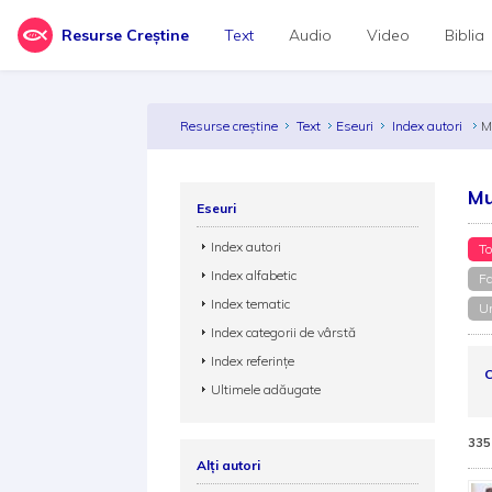
Resurse Creștine
Text
Audio
Video
Biblia
Resurse creștine
Text
Eseuri
Index autori
M
Mu
Eseuri
Index autori
To
Index alfabetic
Fa
Index tematic
Un
Index categorii de vârstă
Index referințe
C
Ultimele adăugate
335
Alți autori