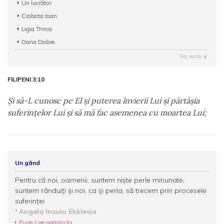
Un lucrător
Ciobota Ioan
Ligia Trinca
Dana Dobre
Toţi autorii
FILIPENI 3:10
Şi să-L cunosc pe El şi puterea învierii Lui şi părtăşia
suferinţelor Lui şi să mă fac asemenea cu moartea Lui;
Un gând
Pentru că noi, oamenii, suntem nişte perle minunate,
suntem rânduiţi şi noi, ca şi perla, să trecem prin procesele
suferinţei
Angela Insula Ekklesia
Pune-l pe pagina ta