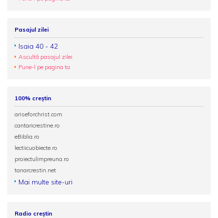
Pasajul zilei
Isaia 40 - 42
Ascultă pasajul zilei
Pune-l pe pagina ta
100% creștin
ariseforchrist.com
cantaricrestine.ro
eBiblia.ro
lectiicuobiecte.ro
proiectulimpreuna.ro
tanarcrestin.net
Mai multe site-uri
Radio creștin