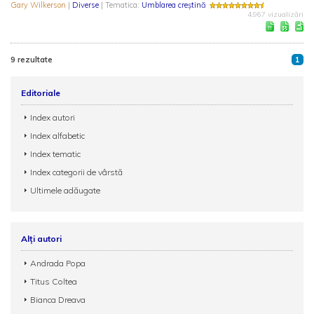
Gary Wilkerson
|
Diverse
| Tematica:
Umblarea creștină
4.967 vizualizări
9 rezultate
1
Editoriale
Index autori
Index alfabetic
Index tematic
Index categorii de vârstă
Ultimele adăugate
Alți autori
Andrada Popa
Titus Coltea
Bianca Dreava