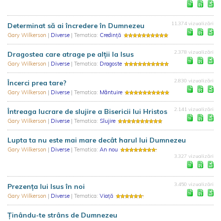
11.374 vizualizări
Determinat să ai încredere în Dumnezeu
Gary Wilkerson
|
Diverse
| Tematica:
Credință
2.378 vizualizări
Dragostea care atrage pe alții la Isus
Gary Wilkerson
|
Diverse
| Tematica:
Dragoste
2.830 vizualizări
Încerci prea tare?
Gary Wilkerson
|
Diverse
| Tematica:
Mântuire
2.141 vizualizări
Întreaga lucrare de slujire a Bisericii lui Hristos
Gary Wilkerson
|
Diverse
| Tematica:
Slujire
Lupta ta nu este mai mare decât harul lui Dumnezeu
Gary Wilkerson
|
Diverse
| Tematica:
An nou
3.327 vizualizări
3.450 vizualizări
Prezența lui Isus în noi
Gary Wilkerson
|
Diverse
| Tematica:
Viață
Ținându-te strâns de Dumnezeu