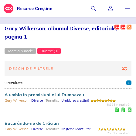
Resurse Creștine
Gary Wilkerson, albumul Diverse, editoriale,
pagina 1
Toate albumele
Diverse (9)
DESCHIDE FILTRELE
9 rezultate
1
A umbla în promisiunile lui Dumnezeu
Gary Wilkerson
|
Diverse
| Tematica:
Umblarea creștină
8.654 vizualizări
Bucurându-ne de Crăciun
Gary Wilkerson
|
Diverse
| Tematica:
Nașterea Mântuitorului
2.251 vizualizări