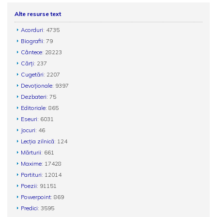
Alte resurse text
Acorduri
: 4735
Biografii
: 79
Cântece
: 28223
Cărți
: 237
Cugetări
: 2207
Devoționale
: 9397
Dezbateri
: 75
Editoriale
: 865
Eseuri
: 6031
Jocuri
: 46
Lecția zilnică
: 124
Mărturii
: 661
Maxime
: 17428
Partituri
: 12014
Poezii
: 91151
Powerpoint
: 869
Predici
: 3595