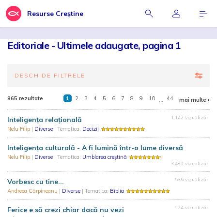
Resurse Creștine
Editoriale - Ultimele adaugate, pagina 1
DESCHIDE FILTRELE
865 rezultate
1
2
3
4
5
6
7
8
9
10
...
44
mai multe
1.142 vizualizări
Inteligența relațională
Nelu Filip
|
Diverse
| Tematica:
Decizii
Inteligența culturală - A fi lumină într-o lume diversă
Nelu Filip
|
Diverse
| Tematica:
Umblarea creștină
3.480 vizualizări
535 vizualizări
Vorbesc cu tine...
Andreea Cărpineanu
|
Diverse
| Tematica:
Biblia
974 vizualizări
Ferice e să crezi chiar dacă nu vezi