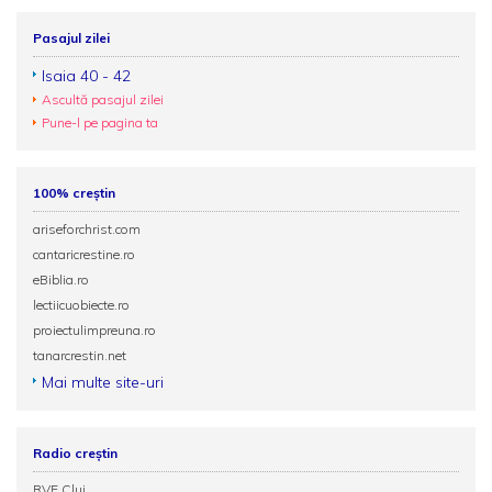
Pasajul zilei
Isaia 40 - 42
Ascultă pasajul zilei
Pune-l pe pagina ta
100% creștin
ariseforchrist.com
cantaricrestine.ro
eBiblia.ro
lectiicuobiecte.ro
proiectulimpreuna.ro
tanarcrestin.net
Mai multe site-uri
Radio creștin
RVE Cluj