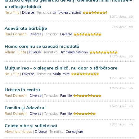
Muzica creștină generată de AI și chemarea inimii noastre –
o reflecție biblică
Nelu Filip
|
Diverse
| Tematica:
Umblarea creștină
1.271 vizualizări
765 vizualizări
Adevărata bărbăție
Raul Damean
|
Diverse
| Tematica:
Diverse
Haina care nu se uzează niciodată
Adrian Țunea
|
Diverse
| Tematica:
Umblarea creștină
1.175 vizualizări
Mulțumirea - o alegere zilnică, nu doar o sărbătoare
Nelu Filip
|
Diverse
| Tematica:
Mulțumire
1.296 vizualizări
1.245 vizualizări
Hristos în centru
Raul Damean
|
Diverse
| Tematica:
Familie
2.646 vizualizări
Familia și Adevărul
Raul Damean
|
Diverse
| Tematica:
Familie
2.862 vizualizări
Caiete albe și suflete noi
Alexandra Kardos
|
Diverse
| Tematica:
Cunoaștere