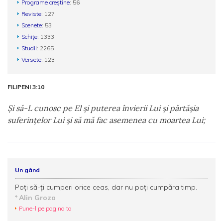
Programe creștine
: 56
Reviste
: 127
Scenete
: 53
Schițe
: 1333
Studii
: 2265
Versete
: 123
FILIPENI 3:10
Şi să-L cunosc pe El şi puterea învierii Lui şi părtăşia
suferinţelor Lui şi să mă fac asemenea cu moartea Lui;
Un gând
Poţi să-ţi cumperi orice ceas, dar nu poţi cumpăra timp.
Alin Groza
Pune-l pe pagina ta