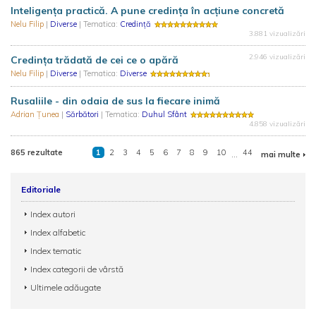
Inteligența practică. A pune credința în acțiune concretă
Nelu Filip
|
Diverse
| Tematica:
Credință
3.881 vizualizări
2.946 vizualizări
Credința trădată de cei ce o apără
Nelu Filip
|
Diverse
| Tematica:
Diverse
Rusaliile - din odaia de sus la fiecare inimă
Adrian Țunea
|
Sărbători
| Tematica:
Duhul Sfânt
4.858 vizualizări
865 rezultate
1
2
3
4
5
6
7
8
9
10
...
44
mai multe
Editoriale
Index autori
Index alfabetic
Index tematic
Index categorii de vârstă
Ultimele adăugate