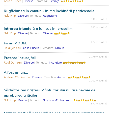
Adrian Țunea
|
Diverse
| Tematica:
Credință
Rugăciunea în comun - inima închinării penticostale
Nelu Filip
|
Diverse
| Tematica:
Rugăciune
310 vizualizări
790 vizualizări
Intrarea triumfală a lui Isus în Ierusalim
Nelu Filip
|
Diverse
| Tematica:
Diverse
677 vizualizări
Fii un MODEL
Lidia Șchiopu
|
Casa Priscila
| Tematica:
Familie
2.175 vizualizări
Puterea încurajării
Raul Damean
|
Diverse
| Tematica:
Încurajare
A fost un an...
Andreea Cărpineanu
|
Diverse
| Tematica:
An nou
2.002 vizualizări
Sărbătorirea nașterii Mântuitorului nu are nevoie de
aprobarea criticilor
Nelu Filip
|
Diverse
| Tematica:
Nașterea Mântuitorului
870 vizualizări