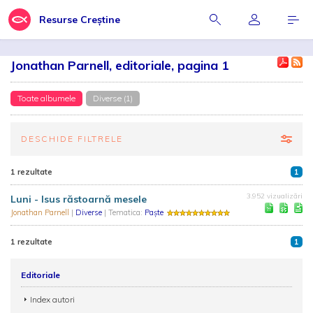
Resurse Creștine
Jonathan Parnell, editoriale, pagina 1
Toate albumele
Diverse (1)
DESCHIDE FILTRELE
1 rezultate
1
3.952 vizualizări
Luni - Isus răstoarnă mesele
Jonathan Parnell
|
Diverse
| Tematica:
Paște
1 rezultate
1
Editoriale
Index autori