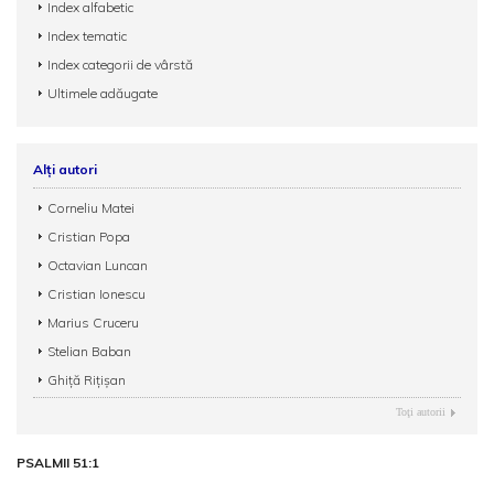
Index alfabetic
Index tematic
Index categorii de vârstă
Ultimele adăugate
Alți autori
Corneliu Matei
Cristian Popa
Octavian Luncan
Cristian Ionescu
Marius Cruceru
Stelian Baban
Ghiță Rițișan
Toţi autorii
PSALMII 51:1