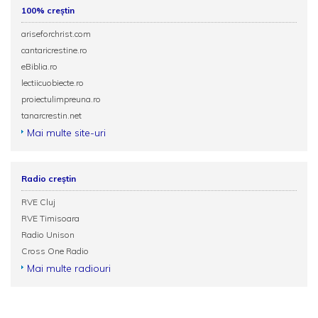
100% creștin
ariseforchrist.com
cantaricrestine.ro
eBiblia.ro
lectiicuobiecte.ro
proiectulimpreuna.ro
tanarcrestin.net
Mai multe site-uri
Radio creștin
RVE Cluj
RVE Timisoara
Radio Unison
Cross One Radio
Mai multe radiouri