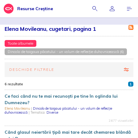
Resurse Creștine
Elena Movileanu, cugetari, pagina 1
Toate albumele
Dincolo de taigaua păcatului - un volum de reflecție duhovnicească (6)
DESCHIDE FILTRELE
6 rezultate
1
Ce faci când nu te mai recunoști pe tine în oglinda lui
Dumnezeu?
Elena Movileanu
|
Dincolo de taigaua păcatului - un volum de reflecție
duhovnicească
| Tematica:
Diverse
2.677 vizualizări
Când glasul neiertării țipă mai tare decât chemarea blândă