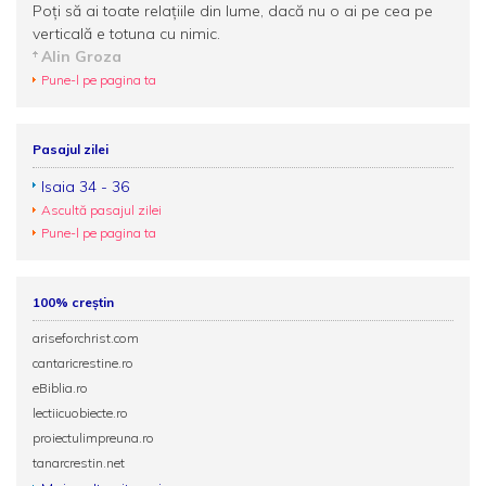
Poţi să ai toate relaţiile din lume, dacă nu o ai pe cea pe
verticală e totuna cu nimic.
Alin Groza
Pune-l pe pagina ta
Pasajul zilei
Isaia 34 - 36
Ascultă pasajul zilei
Pune-l pe pagina ta
100% creștin
ariseforchrist.com
cantaricrestine.ro
eBiblia.ro
lectiicuobiecte.ro
proiectulimpreuna.ro
tanarcrestin.net