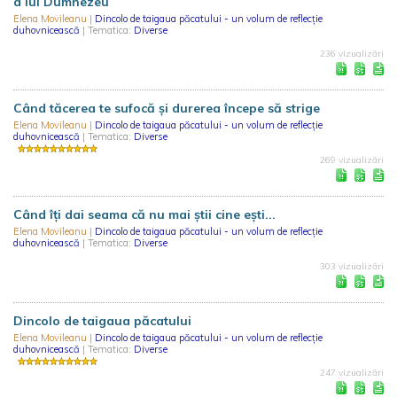
a lui Dumnezeu
Elena Movileanu
|
Dincolo de taigaua păcatului - un volum de reflecție
duhovnicească
| Tematica:
Diverse
236 vizualizări
Când tăcerea te sufocă și durerea începe să strige
Elena Movileanu
|
Dincolo de taigaua păcatului - un volum de reflecție
duhovnicească
| Tematica:
Diverse
269 vizualizări
Când îți dai seama că nu mai știi cine ești...
Elena Movileanu
|
Dincolo de taigaua păcatului - un volum de reflecție
duhovnicească
| Tematica:
Diverse
303 vizualizări
Dincolo de taigaua păcatului
Elena Movileanu
|
Dincolo de taigaua păcatului - un volum de reflecție
duhovnicească
| Tematica:
Diverse
247 vizualizări