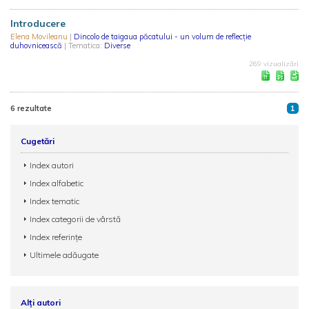
Introducere
Elena Movileanu
|
Dincolo de taigaua păcatului - un volum de reflecție
duhovnicească
| Tematica:
Diverse
269 vizualizări
6 rezultate
1
Cugetări
Index autori
Index alfabetic
Index tematic
Index categorii de vârstă
Index referințe
Ultimele adăugate
Alți autori