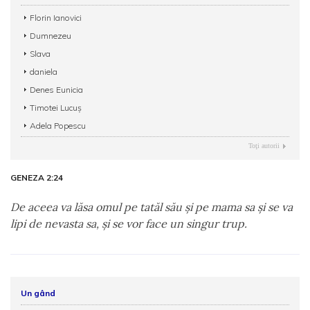
Florin Ianovici
Dumnezeu
Slava
daniela
Denes Eunicia
Timotei Lucuş
Adela Popescu
Toţi autorii
GENEZA 2:24
De aceea va lăsa omul pe tatăl său şi pe mama sa şi se va
lipi de nevasta sa, şi se vor face un singur trup.
Un gând