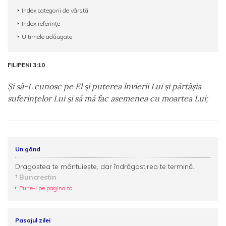
Index categorii de vârstă
Index referințe
Ultimele adăugate
FILIPENI 3:10
Şi să-L cunosc pe El şi puterea învierii Lui şi părtăşia
suferinţelor Lui şi să mă fac asemenea cu moartea Lui;
Un gând
Dragostea te mântuieşte, dar îndrăgostirea te termină.
Buncrestin
Pune-l pe pagina ta
Pasajul zilei