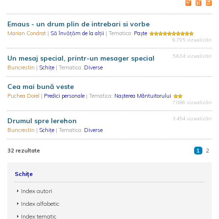
Emaus - un drum plin de intrebari si vorbe
Marian Condrat
|
Să învăţăm de la alţii
| Tematica:
Paște
6.795 vizualizări
5.634 vizualizări
Un mesaj special, printr-un mesager special
Buncrestin
|
Schiţe
| Tematica:
Diverse
Cea mai bună veste
Puchea Dorel
|
Predici personale
| Tematica:
Nașterea Mântuitorului
7.086 vizualizări
3.454 vizualizări
Drumul spre Ierehon
Buncrestin
|
Schiţe
| Tematica:
Diverse
32 rezultate
1
2
Schițe
Index autori
Index alfabetic
Index tematic