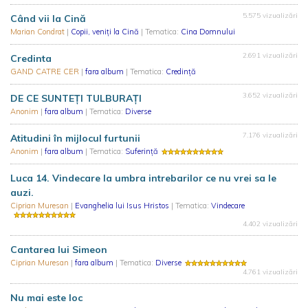
5.575 vizualizări
Când vii la Cină
Marian Condrat
|
Copii, veniţi la Cină
| Tematica:
Cina Domnului
2.691 vizualizări
Credinta
GAND CATRE CER
|
fara album
| Tematica:
Credință
3.652 vizualizări
DE CE SUNTEȚI TULBURAȚI
Anonim
|
fara album
| Tematica:
Diverse
7.176 vizualizări
Atitudini în mijlocul furtunii
Anonim
|
fara album
| Tematica:
Suferință
Luca 14. Vindecare la umbra intrebarilor ce nu vrei sa le
auzi.
Ciprian Muresan
|
Evanghelia lui Isus Hristos
| Tematica:
Vindecare
4.402 vizualizări
Cantarea lui Simeon
Ciprian Muresan
|
fara album
| Tematica:
Diverse
4.761 vizualizări
Nu mai este loc