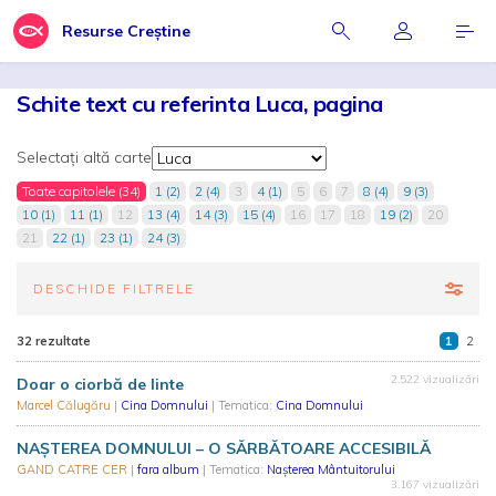
Resurse Creștine
Schite text cu referinta Luca, pagina
Selectați altă carte
Toate capitolele (34)
1 (2)
2 (4)
3
4 (1)
5
6
7
8 (4)
9 (3)
10 (1)
11 (1)
12
13 (4)
14 (3)
15 (4)
16
17
18
19 (2)
20
21
22 (1)
23 (1)
24 (3)
DESCHIDE FILTRELE
32 rezultate
1
2
2.522 vizualizări
Doar o ciorbă de linte
Marcel Călugăru
|
Cina Domnului
| Tematica:
Cina Domnului
NAȘTEREA DOMNULUI – O SĂRBĂTOARE ACCESIBILĂ
GAND CATRE CER
|
fara album
| Tematica:
Nașterea Mântuitorului
3.167 vizualizări