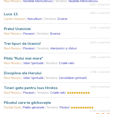
Raul Pescaru
|
Nasterea Mantuitorului
| Tematica:
Nașterea Mântuitorului
5.477 vizualizări
4.662 vizualizări
Luca 13.
Ciprian Muresan
|
fara album
| Tematica:
Diverse
4.216 vizualizări
Pretul Uceniciei
Raul Pescaru
|
Provocari
| Tematica:
Biserica
3.633 vizualizări
Trei tipuri de Ucenici!
Raul Pescaru
|
Provocari
| Tematica:
Atenționări și sfaturi
2.586 vizualizări
Pilda "fiului mai mare"
Raul Pescaru
|
Valori Spirituale
| Tematica:
Crizele vietii
2.356 vizualizări
Discipline ale Harului
Raul Pescaru
|
Valori Spirituale
| Tematica:
Consolidare spirituală
3.494 vizualizări
Tineri gata pentru Isus Hristos
Raul Pescaru
|
Provocari
| Tematica:
Crizele vietii
Păcatul care te gârbovește
Puchea Dorel
|
Predici personale
| Tematica:
Păcatul
5.743 vizualizări