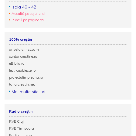
Isaia 40 - 42
Ascultă pasajul zilei
Pune-l pe pagina ta
100% creștin
ariseforchrist.com
cantaricrestine.ro
eBiblia.ro
lectiicuobiecte.ro
proiectulimpreuna.ro
tanarcrestin.net
Mai multe site-uri
Radio creștin
RVE Cluj
RVE Timisoara
Radio Unison