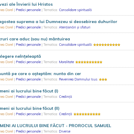
ezi ale Învierii lui Hristos
hea Dorel
|
Predici personale
| Tematica:
Consolidare spirituală
gostea suprema a lui Dumnezeu si deosebirea duhurilor
hea Dorel
|
Predici personale
| Tematica:
Atenționări și sfaturi
ruri care aduc (sau nu) mântuirea
hea Dorel
|
Predici personale
| Tematica:
Consolidare spirituală
legere neînțeleaptă
hea Dorel
|
Predici personale
| Tematica:
Moralitate
untă pe care o așteptăm: nunta din cer
hea Dorel
|
Predici personale
| Tematica:
Revenirea Domnului Isus
eni ai lucrului bine făcut (I)
hea Dorel
|
Predici personale
| Tematica:
Credință
eni ai lucrului bine făcut (II)
hea Dorel
|
Predici personale
| Tematica:
Credință
MENI AI LUCRULUI BINE FĂCUT - PROROCUL SAMUEL
hea Dorel
|
Predici personale
| Tematica:
Diverse