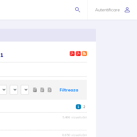
Autentificare
 1
Filtreaza
1
2
5.466 vizualizări
6.650 vizualizări