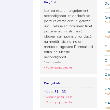
Un gând
Dov
Puc
Iubirea este un angajament
necondiţionat, chiar dacă pe
Dra
parcurs există certuri, gelozie,
Puc
ură. Trebuie să rămânem fideli
partenerului nostru şi să
Luc
alegem să-l iubim, chiar dacă
Puc
nu merită. Nici noi nu am
O a
meritat dragostea Domnului şi
Puc
totuşi ne iubeşte
necondiţionat.
O n
antonela
Puc
Pune-l pe pagina ta
Oam
Puc
Pasajul zilei
Oam
Isaia 31 - 33
Puc
Ascultă pasajul zilei
Pune-l pe pagina ta
OA
Puc