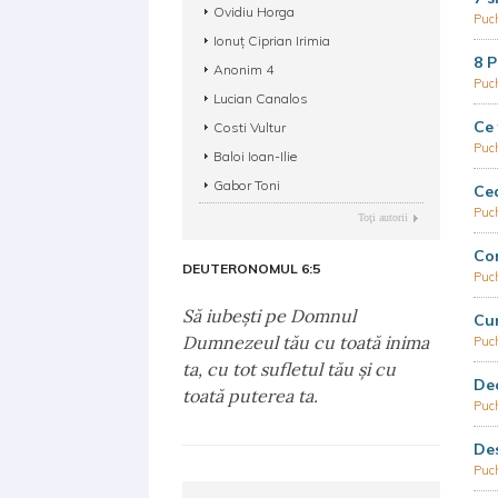
Ovidiu Horga
Puc
Ionuț Ciprian Irimia
8 P
Anonim 4
Puc
Lucian Canalos
Ce 
Costi Vultur
Puc
Baloi Ioan-Ilie
Gabor Toni
Ce
Puc
Toţi autorii
Con
DEUTERONOMUL 6:5
Puc
Să iubeşti pe Domnul
Cu
Dumnezeul tău cu toată inima
Puc
ta, cu tot sufletul tău şi cu
Dec
toată puterea ta.
Puc
De
Puc