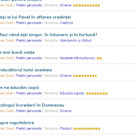
hea Dorel
|
Predici personale
| Tematica:
Diverse
ași ai lui Pavel în aflarea credinței
hea Dorel
|
Predici personale
| Tematica:
Credință
faci când ești singur, în întuneric și în furtună?
hea Dorel
|
Predici personale
| Tematica:
Atenționări și sfaturi
a mai bună veste
hea Dorel
|
Predici personale
| Tematica:
Nașterea Mântuitorului
ducătorul lumii acesteia
hea Dorel
|
Predici personale
| Tematica:
Diverse
m ne educăm copiii
hea Dorel
|
Predici personale
| Tematica:
Educația copiilor
alogul încrederii în Dumnezeu
hea Dorel
|
Predici personale
| Tematica:
Diverse
spre neprihănire
hea Dorel
|
Predici personale
| Tematica:
Păcatul