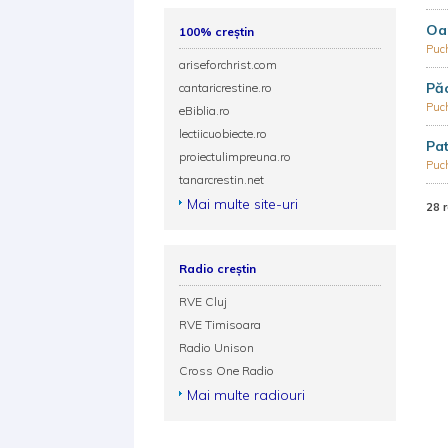
Oa
100% creștin
Puc
ariseforchrist.com
Păc
cantaricrestine.ro
Puc
eBiblia.ro
lectiicuobiecte.ro
Pat
proiectulimpreuna.ro
Puc
tanarcrestin.net
Mai multe site-uri
28 
Radio creștin
RVE Cluj
RVE Timisoara
Radio Unison
Cross One Radio
Mai multe radiouri