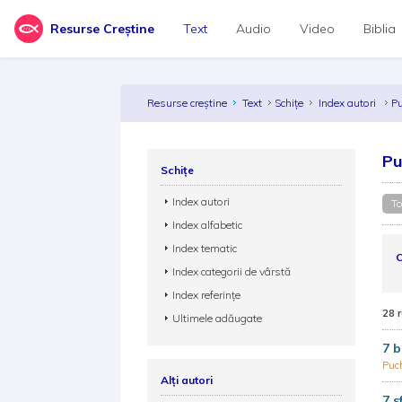
Resurse Creștine
Text
Audio
Video
Biblia
Resurse creștine
Text
Schițe
Index autori
P
Pu
Schițe
Index autori
To
Index alfabetic
Index tematic
C
Index categorii de vârstă
Index referințe
28 
Ultimele adăugate
7 b
Puc
Alți autori
7 s