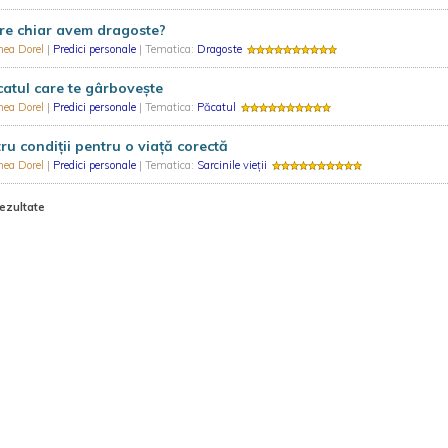
re chiar avem dragoste?
hea Dorel
|
Predici personale
| Tematica:
Dragoste
atul care te gârbovește
hea Dorel
|
Predici personale
| Tematica:
Păcatul
ru condiții pentru o viață corectă
hea Dorel
|
Predici personale
| Tematica:
Sarcinile vieții
rezultate