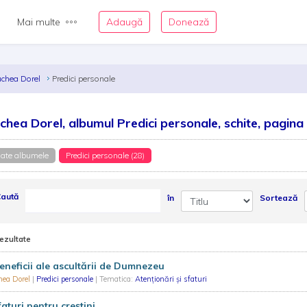
Mai multe
Adaugă
Donează
uchea Dorel
Predici personale
chea Dorel, albumul Predici personale, schite, pagina
ate albumele
Predici personale (28)
aută
în
Sortează
rezultate
eneficii ale ascultării de Dumnezeu
hea Dorel
|
Predici personale
| Tematica:
Atenționări și sfaturi
faturi pentru creștini