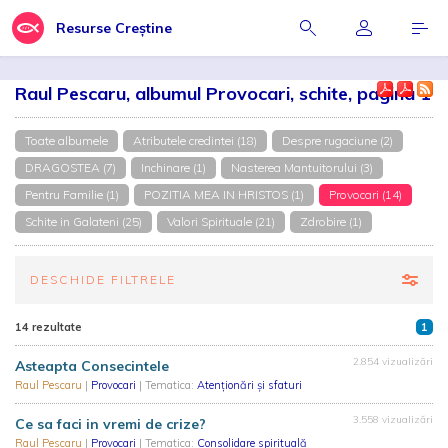
Resurse Creștine
Raul Pescaru, albumul Provocari, schite, pagina 1
Toate albumele
Atributele credintei (18)
Despre rugaciune (2)
DRAGOSTEA (7)
Inchinare (1)
Nasterea Mantuitorului (3)
Pentru Familie (1)
POZITIA MEA IN HRISTOS (1)
Provocari (14)
Schite in Galateni (25)
Valori Spirituale (21)
Zdrobire (1)
DESCHIDE FILTRELE
14 rezultate
1
2.854 vizualizări
Asteapta Consecintele
Raul Pescaru
|
Provocari
| Tematica:
Atenționări și sfaturi
3.558 vizualizări
Ce sa faci in vremi de crize?
Raul Pescaru
|
Provocari
| Tematica:
Consolidare spirituală