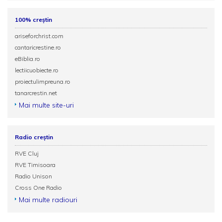
100% creștin
ariseforchrist.com
cantaricrestine.ro
eBiblia.ro
lectiicuobiecte.ro
proiectulimpreuna.ro
tanarcrestin.net
Mai multe site-uri
Radio creștin
RVE Cluj
RVE Timisoara
Radio Unison
Cross One Radio
Mai multe radiouri