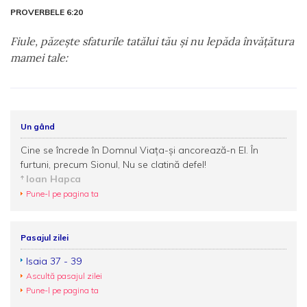
PROVERBELE 6:20
Fiule, păzeşte sfaturile tatălui tău şi nu lepăda învăţătura
mamei tale:
Un gând
Cine se încrede în Domnul Viața-și ancorează-n El. În
furtuni, precum Sionul, Nu se clatină defel!
Ioan Hapca
Pune-l pe pagina ta
Pasajul zilei
Isaia 37 - 39
Ascultă pasajul zilei
Pune-l pe pagina ta