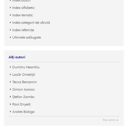
Index autori
Index alfabetic
Index tematic
Index categorii de vârstă
Index referințe
Ultimele adăugate
Alți autori
Dumitru Neamtiu
Lazăr Ometiţă
Tecsa Beniamin
Simion Ioanas
Ștefan Zambo
Raul Enyedi
Andrei Bologa
Toţi autorii