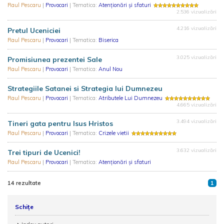
Raul Pescaru
|
Provocari
| Tematica:
Atenționări și sfaturi
2.536 vizualizări
4.216 vizualizări
Pretul Uceniciei
Raul Pescaru
|
Provocari
| Tematica:
Biserica
3.025 vizualizări
Promisiunea prezentei Sale
Raul Pescaru
|
Provocari
| Tematica:
Anul Nou
Strategiile Satanei si Strategia lui Dumnezeu
Raul Pescaru
|
Provocari
| Tematica:
Atributele Lui Dumnezeu
4.665 vizualizări
3.494 vizualizări
Tineri gata pentru Isus Hristos
Raul Pescaru
|
Provocari
| Tematica:
Crizele vietii
3.632 vizualizări
Trei tipuri de Ucenici!
Raul Pescaru
|
Provocari
| Tematica:
Atenționări și sfaturi
14 rezultate
1
Schițe