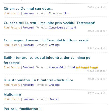
7.829 vizualizări
Cinam cu Domnul sau doar...
Raul Pescaru
|
Provocari
| Tematica:
Cina Domnului
Cu ochelarii Lucrarii Implinite prin Vechiul Testament!
Raul Pescaru
|
Provocari
| Tematica:
Consolidare spirituală
2.022 vizualizări
Cum raspund oamenii la Cuvantul lui Dumnezeu?
Raul Pescaru
|
Provocari
| Tematica:
Credință
3.441 vizualizări
Eutih - tanarul cu trupul inlauntru, dar cu inima pe
fereastra!
Raul Pescaru
|
Provocari
| Tematica:
Atenționări și sfaturi
6.412 vizualizări
2.038 vizualizări
Isus stapanitorul si biruitorul - furtunilor
Raul Pescaru
|
Provocari
| Tematica:
Credință
4.717 vizualizări
Multumire
Raul Pescaru
|
Provocari
| Tematica:
Diverse
Pericolul familiaritatii