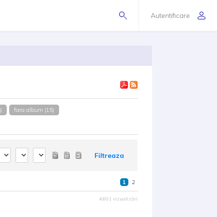
Autentificare
)
fara album (15)
Filtreaza
1
2
4.601 vizualizări