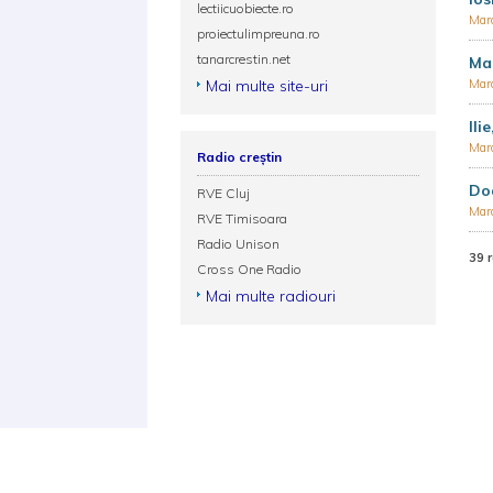
lectiicuobiecte.ro
Mar
proiectulimpreuna.ro
tanarcrestin.net
Mar
Mai multe site-uri
Mar
Ili
Mar
Radio creștin
Doa
RVE Cluj
Mar
RVE Timisoara
Radio Unison
39 
Cross One Radio
Mai multe radiouri