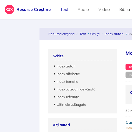
Resurse Creștine
Text
Audio
Video
Biblia
Resurse creștine
Text
Schițe
Index autori
M
Ma
Schițe
Index autori
To
Index alfabetic
Ma
Index tematic
Index categorii de vârstă
C
Index referințe
Ultimele adăugate
39 
Cum
Alți autori
Mar