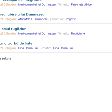
cel Călugăru
|
Mari oameni ai lui Dumnezeu
| Tematica:
Personaje biblice
ea iubire a lui Dumnezeu
cel Călugăru
|
Atributele lui Dumnezeu
| Tematica:
Dragoste
e, omul rugăciunii
cel Călugăru
|
Mari oameni ai lui Dumnezeu
| Tematica:
Rugăciune
r o ciorbă de linte
cel Călugăru
|
Cina Domnului
| Tematica:
Cina Domnului
rezultate