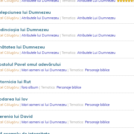
cel Călugăru
|
Atributele lui Dumnezeu
| Tematica:
Atributele Lui Dumnezeu
elepciunea lui Dumnezeu
cel Călugăru
|
Atributele lui Dumnezeu
| Tematica:
Atributele Lui Dumnezeu
dincioșia lui Dumnezeu
cel Călugăru
|
Atributele lui Dumnezeu
| Tematica:
Atributele Lui Dumnezeu
nătatea lui Dumnezeu
cel Călugăru
|
Atributele lui Dumnezeu
| Tematica:
Atributele Lui Dumnezeu
stolul Pavel omul adevărului
cel Călugăru
|
Mari oameni ai lui Dumnezeu
| Tematica:
Personaje biblice
tornicia lui Rut
cel Călugăru
|
fara album
| Tematica:
Personaje biblice
darea lui Iov
cel Călugăru
|
Mari oameni ai lui Dumnezeu
| Tematica:
Personaje biblice
renia lui David
cel Călugăru
|
Mari oameni ai lui Dumnezeu
| Tematica:
Personaje biblice
if exemplu de integritate