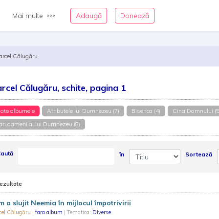
Mai multe
Adaugă
Donează
arcel Călugăru
rcel Călugăru, schite, pagina 1
ate albumele
Atributele lui Dumnezeu (7)
Biserica (4)
Cina Domnului (5
ri oameni ai lui Dumnezeu (8)
aută
în
Sortează
rezultate
 a slujit Neemia în mijlocul împotrivirii
cel Călugăru
|
fara album
| Tematica:
Diverse