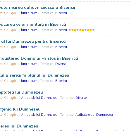
uternicirea duhovnicească a Bisericii
cel Călugăru
|
fara album
| Tematica:
Biserica
ăcarea celor mântuiți în Biserică
cel Călugăru
|
fara album
| Tematica:
Biserica
ul lui Dumnezeu pentru Biserică
cel Călugăru
|
fara album
| Tematica:
Biserica
oașterea Domnului Hristos în Biserică
cel Călugăru
|
fara album
| Tematica:
Diverse
ul Bisericii în planul lui Dumnezeu
cel Călugăru
|
fara album
| Tematica:
Biserica
eptatea lui Dumnezeu
cel Călugăru
|
Atributele lui Dumnezeu
| Tematica:
Diverse
nțenia lui Dumnezeu
cel Călugăru
|
Atributele lui Dumnezeu
| Tematica:
Atributele Lui Dumnezeu
terea lui Dumnezeu