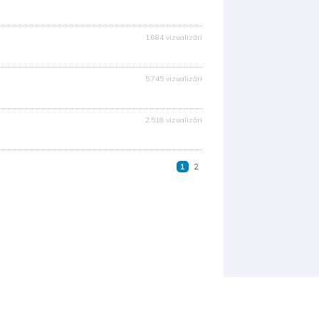
1.684 vizualizări
5.745 vizualizări
2.518 vizualizări
1
2