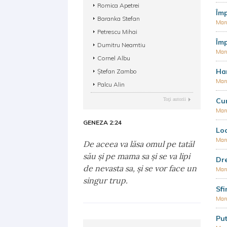
Romica Apetrei
Împ
Baranka Stefan
Mar
Petrescu Mihai
Împ
Dumitru Neamtiu
Mar
Cornel Albu
Har
Ștefan Zambo
Mar
Palcu Alin
Toţi autorii
Cun
Mar
GENEZA 2:24
Loc
Mar
De aceea va lăsa omul pe tatăl
său şi pe mama sa şi se va lipi
Dr
de nevasta sa, şi se vor face un
Mar
singur trup.
Sfi
Mar
Pu