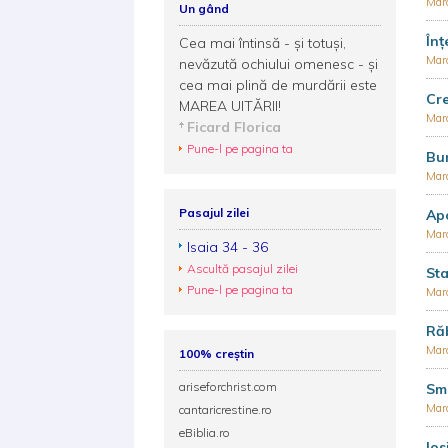
Mar
Un gând
Înț
Cea mai întinsă - şi totuşi,
Mar
nevăzută ochiului omenesc - şi
cea mai plină de murdării este
Cre
MAREA UITĂRII!
Mar
Ficard Florica
Pune-l pe pagina ta
Bu
Mar
Pasajul zilei
Apo
Mar
Isaia 34 - 36
Ascultă pasajul zilei
Sta
Pune-l pe pagina ta
Mar
Răb
Mar
100% creștin
ariseforchrist.com
Sme
Mar
cantaricrestine.ro
eBiblia.ro
Ios