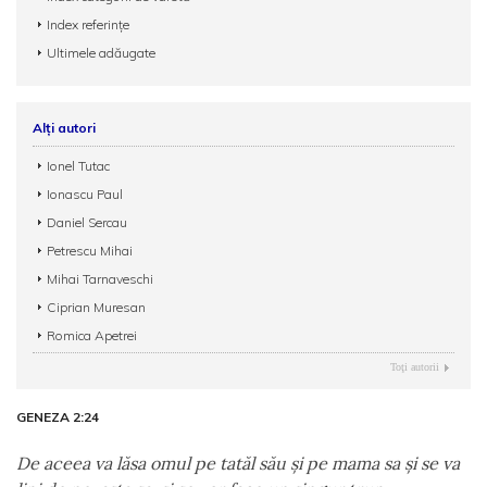
Index referințe
Ultimele adăugate
Alți autori
Ionel Tutac
Ionascu Paul
Daniel Sercau
Petrescu Mihai
Mihai Tarnaveschi
Ciprian Muresan
Romica Apetrei
Toţi autorii
GENEZA 2:24
De aceea va lăsa omul pe tatăl său şi pe mama sa şi se va