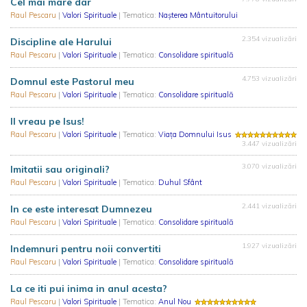
Cel mai mare dar
Raul Pescaru
|
Valori Spirituale
| Tematica:
Nașterea Mântuitorului
2.354 vizualizări
Discipline ale Harului
Raul Pescaru
|
Valori Spirituale
| Tematica:
Consolidare spirituală
4.753 vizualizări
Domnul este Pastorul meu
Raul Pescaru
|
Valori Spirituale
| Tematica:
Consolidare spirituală
Il vreau pe Isus!
Raul Pescaru
|
Valori Spirituale
| Tematica:
Viața Domnului Isus
3.447 vizualizări
3.070 vizualizări
Imitatii sau originali?
Raul Pescaru
|
Valori Spirituale
| Tematica:
Duhul Sfânt
2.441 vizualizări
In ce este interesat Dumnezeu
Raul Pescaru
|
Valori Spirituale
| Tematica:
Consolidare spirituală
1.927 vizualizări
Indemnuri pentru noii convertiti
Raul Pescaru
|
Valori Spirituale
| Tematica:
Consolidare spirituală
La ce iti pui inima in anul acesta?
Raul Pescaru
|
Valori Spirituale
| Tematica:
Anul Nou