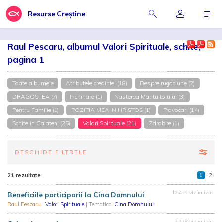
Resurse Creștine
Raul Pescaru, albumul Valori Spirituale, schite,
pagina 1
Toate albumele
Atributele credintei (18)
Despre rugaciune (2)
DRAGOSTEA (7)
Inchinare (1)
Nasterea Mantuitorului (3)
Pentru Familie (1)
POZITIA MEA IN HRISTOS (1)
Provocari (14)
Schite in Galateni (25)
Valori Spirituale (21)
Zdrobire (1)
DESCHIDE FILTRELE
21 rezultate
1
2
12.499 vizualizări
Beneficiile participarii la Cina Domnului
Raul Pescaru
|
Valori Spirituale
| Tematica:
Cina Domnului
7.778 vizualizări