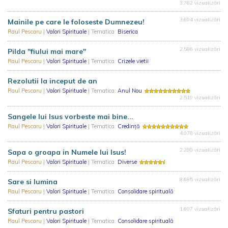
3.762 vizualizări
3.694 vizualizări
Mainile pe care le foloseste Dumnezeu!
Raul Pescaru
|
Valori Spirituale
| Tematica:
Biserica
2.586 vizualizări
Pilda "fiului mai mare"
Raul Pescaru
|
Valori Spirituale
| Tematica:
Crizele vietii
Rezolutii la inceput de an
Raul Pescaru
|
Valori Spirituale
| Tematica:
Anul Nou
2.519 vizualizări
Sangele lui Isus vorbeste mai bine...
Raul Pescaru
|
Valori Spirituale
| Tematica:
Credință
4.078 vizualizări
2.280 vizualizări
Sapa o groapa in Numele lui Isus!
Raul Pescaru
|
Valori Spirituale
| Tematica:
Diverse
8.685 vizualizări
Sare si lumina
Raul Pescaru
|
Valori Spirituale
| Tematica:
Consolidare spirituală
1.607 vizualizări
Sfaturi pentru pastori
Raul Pescaru
|
Valori Spirituale
| Tematica:
Consolidare spirituală