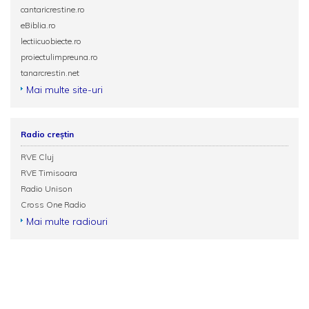
cantaricrestine.ro
eBiblia.ro
lectiicuobiecte.ro
proiectulimpreuna.ro
tanarcrestin.net
Mai multe site-uri
Radio creștin
RVE Cluj
RVE Timisoara
Radio Unison
Cross One Radio
Mai multe radiouri