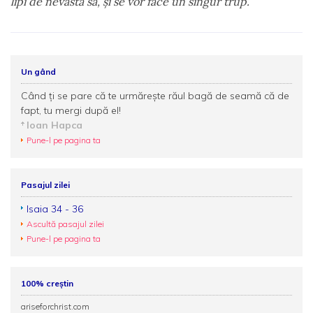
lipi de nevasta sa, şi se vor face un singur trup.
Un gând
Când ți se pare că te urmărește răul bagă de seamă că de
fapt, tu mergi după el!
Ioan Hapca
Pune-l pe pagina ta
Pasajul zilei
Isaia 34 - 36
Ascultă pasajul zilei
Pune-l pe pagina ta
100% creștin
ariseforchrist.com