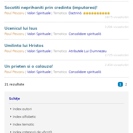
Socotiti neprihaniti prin credinta (imputarea)!
Raul Pescaru
|
Valori Spirituale
| Tematica:
Doctrină
3.675 vizualizări
3.296 vizualizări
Ucenicul lui Isus
Raul Pescaru
|
Valori Spirituale
| Tematica:
Consolidare spirituală
Umilinta lui Hristos
Raul Pescaru
|
Valori Spirituale
| Tematica:
Atributele Lui Dumnezeu
2.725 vizualizări
2.434 vizualizări
Un prieten si o calauza!
Raul Pescaru
|
Valori Spirituale
| Tematica:
Consolidare spirituală
21 rezultate
1
2
Schițe
Index autori
Index alfabetic
Index tematic
Index categorii de vârstă