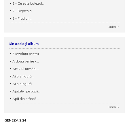
2 - Ce este botezul...
2 - Depresia...
2 - Fratilor,...
Inainte
Din același album
7 rezoluții pentru...
A doua venire -...
ABC-ul urmării...
Ai o singură...
Ai o singură...
Ajutați-i pe copii...
Apă din stâncă...
Inainte
GENEZA 2:24