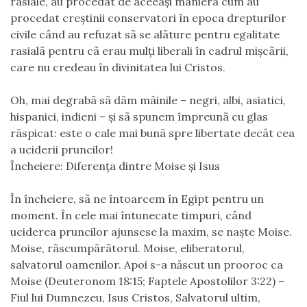
rasiale, au procedat de aceeaşi manierã cum au
procedat creştinii conservatori în epoca drepturilor
civile când au refuzat sã se alãture pentru egalitate
rasialã pentru cã erau mulţi liberali în cadrul mişcãrii,
care nu credeau în divinitatea lui Cristos.
Oh, mai degrabã sã dãm mâinile – negri, albi, asiatici,
hispanici, indieni – şi sã spunem împreunã cu glas
rãspicat: este o cale mai bunã spre libertate decât cea
a uciderii pruncilor!
Încheiere: Diferenţa dintre Moise şi Isus
În încheiere, sã ne întoarcem în Egipt pentru un
moment. În cele mai întunecate timpuri, când
uciderea pruncilor ajunsese la maxim, se naşte Moise.
Moise, rãscumpãrãtorul. Moise, eliberatorul,
salvatorul oamenilor. Apoi s-a născut un prooroc ca
Moise (Deuteronom 18:15; Faptele Apostolilor 3:22) –
Fiul lui Dumnezeu, Isus Cristos, Salvatorul ultim,