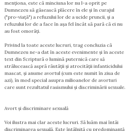
menţiona, este cã minciuna lor nu l-a oprit pe
Dumnezeu sã gãseascã plãcere în ele şi în curajul
("pro-viaţã") a refuzului lor de a ucide pruncii, şi a
refuzului lor de a face în aşa fel încât sã parã cã ei nu
au fost omorâţi.
Privind la toate aceste lucruri, trag concluzia cã
Dumnezeu ne-a dat în aceste evenimente şi în aceste
text din Scripturã o luminã puternicã care să
strãlucească asprã rãutãţii şi atrocitãţii infanticidului
mascat, şi anume avortul (cum este numit în ziua de
azi), în mod special asupra milioanelor de avorturi
care sunt rezultatul rasismului şi discriminãrii sexuale.
Avort şi discriminare sexuală
Voi ilustra mai clar aceste lucruri. Sã luãm mai întâi
discriminarea sexuală. Este întâlnită cu predominanţă