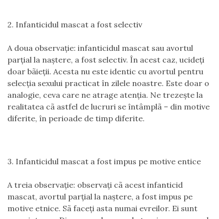
2. Infanticidul mascat a fost selectiv
A doua observaţie: infanticidul mascat sau avortul
parţial la naştere, a fost selectiv. În acest caz, ucideţi
doar bãieţii. Acesta nu este identic cu avortul pentru
selecţia sexului practicat în zilele noastre. Este doar o
analogie, ceva care ne atrage atenţia. Ne trezeşte la
realitatea cã astfel de lucruri se întâmplã – din motive
diferite, în perioade de timp diferite.
3. Infanticidul mascat a fost impus pe motive entice
A treia observaţie: observaţi cã acest infanticid
mascat, avortul parţial la naştere, a fost impus pe
motive etnice. Sã faceţi asta numai evreilor. Ei sunt