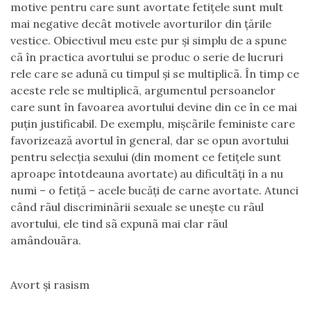
motive pentru care sunt avortate fetiţele sunt mult
mai negative decât motivele avorturilor din ţările
vestice. Obiectivul meu este pur şi simplu de a spune
cã în practica avortului se produc o serie de lucruri
rele care se adună cu timpul şi se multiplicã. În timp ce
aceste rele se multiplicã, argumentul persoanelor
care sunt în favoarea avortului devine din ce în ce mai
puţin justificabil. De exemplu, mişcãrile feministe care
favorizează avortul în general, dar se opun avortului
pentru selecţia sexului (din moment ce fetiţele sunt
aproape întotdeauna avortate) au dificultãţi în a nu
numi – o fetiţă – acele bucăţi de carne avortate. Atunci
când rãul discriminãrii sexuale se uneşte cu rãul
avortului, ele tind sã expunã mai clar rãul
amândouãra.
Avort şi rasism