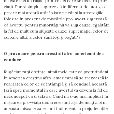
nu este nici un rasist printre cei care se declarã pro-
viaţã. Pur şi simplu sugerez cã indiferent de motiv, o
privire mai atentã atât în istorie cât şi la strategiile
folosite în prezent de mişcãrile pro-avort sugereazã
cã avortul pentru minorităţi nu va sluji cauzei egalitãţii
la fel de mult cum slujeşte cauzei supremaţiei celor de
culoare albă, a celor sănătoşi şi bogaţi".7
O provocare pentru creştinii afro-americani de a
conduce
Rugãciunea şi dorinţa inimii mele este ca pretutindeni
în America creştinii afro-americani sã se trezeascã la
realitatea celor ce se întâmplã şi sã conducã aceastã
ţarã spre momentul în care avortul va deveni la fel de
neconceput ca şi sclavia. Când nu s-au mai implicat în
mişcarea pro-viaţã deoarece sunt aşa de mulţi albi în
aceastã mişcare care sunt indiferenţi la prejudecãţile