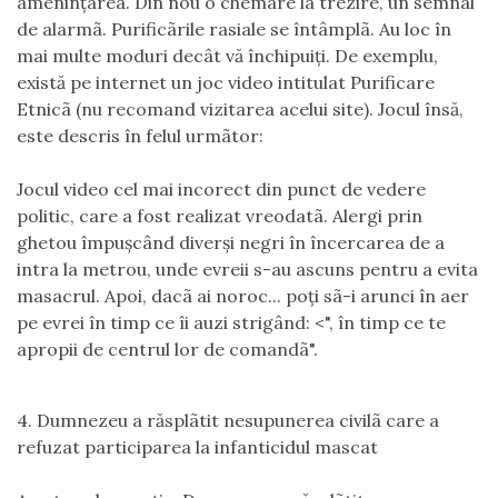
ameninţarea. Din nou o chemare la trezire, un semnal
de alarmã. Purificãrile rasiale se întâmplã. Au loc în
mai multe moduri decât vă închipuiţi. De exemplu,
există pe internet un joc video intitulat Purificare
Etnicã (nu recomand vizitarea acelui site). Jocul însă,
este descris în felul urmãtor:
Jocul video cel mai incorect din punct de vedere
politic, care a fost realizat vreodatã. Alergi prin
ghetou împuşcând diverşi negri în încercarea de a
intra la metrou, unde evreii s-au ascuns pentru a evita
masacrul. Apoi, dacã ai noroc... poţi sã-i arunci în aer
pe evrei în timp ce îi auzi strigând: <
", în timp ce te
apropii de centrul lor de comandã".
4. Dumnezeu a răsplãtit nesupunerea civilã care a
refuzat participarea la infanticidul mascat