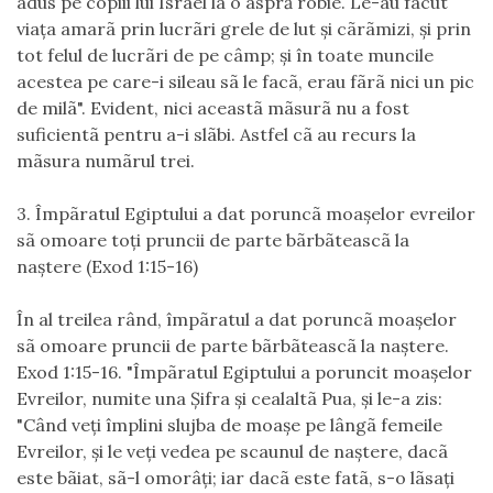
adus pe copiii lui Israel la o aspră robie. Le-au fãcut
viaţa amarã prin lucrãri grele de lut şi cãrãmizi, şi prin
tot felul de lucrãri de pe câmp; şi în toate muncile
acestea pe care-i sileau sã le facã, erau fãrã nici un pic
de milã". Evident, nici aceastã mãsurã nu a fost
suficientã pentru a-i slãbi. Astfel cã au recurs la
mãsura numãrul trei.
3. Împãratul Egiptului a dat poruncã moaşelor evreilor
sã omoare toţi pruncii de parte bãrbãteascã la
naştere (Exod 1:15-16)
În al treilea rând, împãratul a dat poruncã moaşelor
sã omoare pruncii de parte bãrbãteascã la naştere.
Exod 1:15-16. "Împãratul Egiptului a poruncit moaşelor
Evreilor, numite una Şifra şi cealaltã Pua, şi le-a zis:
"Când veţi împlini slujba de moaşe pe lângã femeile
Evreilor, şi le veţi vedea pe scaunul de naştere, dacã
este bãiat, sã-l omorâţi; iar dacã este fatã, s-o lãsaţi