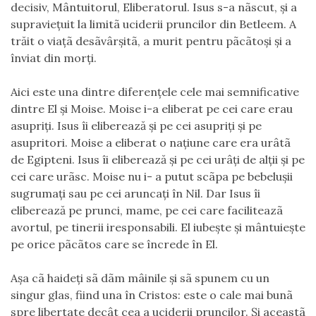
decisiv, Mântuitorul, Eliberatorul. Isus s-a nãscut, şi a
supravieţuit la limitã uciderii pruncilor din Betleem. A
trăit o viaţã desãvârşitã, a murit pentru pãcãtoşi şi a
înviat din morţi.
Aici este una dintre diferenţele cele mai semnificative
dintre El şi Moise. Moise i-a eliberat pe cei care erau
asupriţi. Isus îi eliberează şi pe cei asupriţi şi pe
asupritori. Moise a eliberat o naţiune care era urâtã
de Egipteni. Isus îi eliberează şi pe cei urâţi de alţii şi pe
cei care urãsc. Moise nu i- a putut scãpa pe bebeluşii
sugrumaţi sau pe cei aruncaţi în Nil. Dar Isus îi
eliberează pe prunci, mame, pe cei care faciliteazã
avortul, pe tinerii iresponsabili. El iubeşte şi mântuieşte
pe orice pãcãtos care se încrede în El.
Aşa cã haideţi sã dãm mâinile şi sã spunem cu un
singur glas, fiind una în Cristos: este o cale mai bunã
spre libertate decât cea a uciderii pruncilor. Şi aceastã