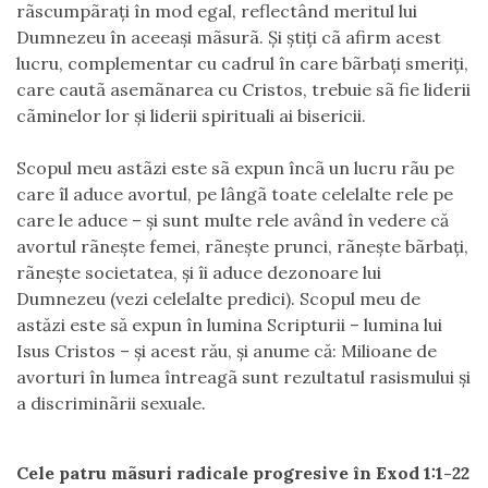
rãscumpãraţi în mod egal, reflectând meritul lui
Dumnezeu în aceeaşi mãsurã. Şi ştiţi cã afirm acest
lucru, complementar cu cadrul în care bãrbaţi smeriţi,
care cautã asemãnarea cu Cristos, trebuie sã fie liderii
cãminelor lor şi liderii spirituali ai bisericii.
Scopul meu astãzi este sã expun încã un lucru rãu pe
care îl aduce avortul, pe lângã toate celelalte rele pe
care le aduce – şi sunt multe rele având în vedere că
avortul rãneşte femei, rãneşte prunci, rãneşte bãrbaţi,
rãneşte societatea, şi îi aduce dezonoare lui
Dumnezeu (vezi celelalte predici). Scopul meu de
astăzi este să expun în lumina Scripturii – lumina lui
Isus Cristos – şi acest rău, şi anume că: Milioane de
avorturi în lumea întreagã sunt rezultatul rasismului şi
a discriminãrii sexuale.
Cele patru mãsuri radicale progresive în Exod 1:1-22