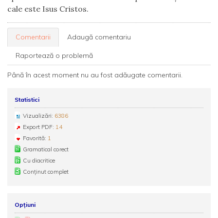
cale este Isus Cristos.
Comentarii
Adaugă comentariu
Raportează o problemă
Până în acest moment nu au fost adăugate comentarii.
Statistici
Vizualizări:
6386
Export PDF:
14
Favorită:
1
Gramatical corect
Cu diacritice
Conținut complet
Opțiuni