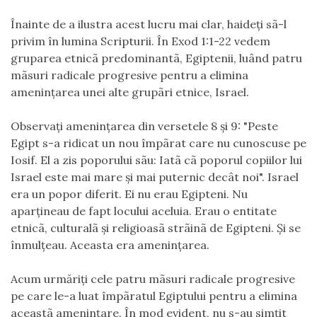
Înainte de a ilustra acest lucru mai clar, haideţi sã-l
privim în lumina Scripturii. În Exod 1:1-22 vedem
gruparea etnicã predominantã, Egiptenii, luând patru
mãsuri radicale progresive pentru a elimina
ameninţarea unei alte grupãri etnice, Israel.
Observaţi ameninţarea din versetele 8 şi 9: "Peste
Egipt s-a ridicat un nou împãrat care nu cunoscuse pe
Iosif. El a zis poporului sãu: Iatã cã poporul copiilor lui
Israel este mai mare şi mai puternic decât noi". Israel
era un popor diferit. Ei nu erau Egipteni. Nu
aparţineau de fapt locului aceluia. Erau o entitate
etnicã, culturalã şi religioasã strãinã de Egipteni. Şi se
înmulţeau. Aceasta era ameninţarea.
Acum urmăriţi cele patru mãsuri radicale progresive
pe care le-a luat împãratul Egiptului pentru a elimina
aceastã ameninţare. În mod evident, nu s-au simţit