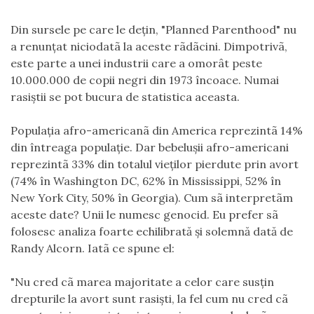
Din sursele pe care le deţin, "Planned Parenthood" nu
a renunţat niciodatã la aceste rãdãcini. Dimpotrivã,
este parte a unei industrii care a omorât peste
10.000.000 de copii negri din 1973 încoace. Numai
rasiştii se pot bucura de statistica aceasta.
Populaţia afro-americanã din America reprezintã 14%
din întreaga populaţie. Dar bebeluşii afro-americani
reprezintã 33% din totalul vieţilor pierdute prin avort
(74% în Washington DC, 62% în Mississippi, 52% în
New York City, 50% în Georgia). Cum sã interpretãm
aceste date? Unii le numesc genocid. Eu prefer sã
folosesc analiza foarte echilibrată şi solemnă dată de
Randy Alcorn. Iatã ce spune el:
"Nu cred cã marea majoritate a celor care susţin
drepturile la avort sunt rasişti, la fel cum nu cred cã