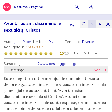
Resurse Creștine
Avort, rasism, discriminare
A
A
⛶
A
sexuală şi Cristos
Autor:
John Piper
| Album:
Diverse
| Tematica:
Diverse
Adaugata in
22/06/2007
10
/10
Media
10
din
1 vot
Sursa originala:
http://www.desiringgod.org/
Referințe
Exodul 1
Este o legãturã între mesajul de duminica trecutã
despre Egalitatea între rase şi cãsãtoria inter-rasială
şi mesajul de astãzi intitulat "Avort, rasism,
discriminare sexualã şi Cristos". Atunci când
cãsãtoriile inter-rasiale sunt respinse, cel mai adesea
sunt respinse deoarece rodul reproducerii lor este