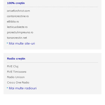
100% creștin
ariseforchrist.com
cantaricrestine.ro
eBiblia.ro
lectiicuobiecte.ro
proiectulimpreuna.ro
tanarcrestin.net
Mai multe site-uri
Radio creștin
RVE Cluj
RVE Timisoara
Radio Unison
Cross One Radio
Mai multe radiouri