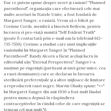
Dar ce putem spune despre avort şi rasism? "Planned
parenthood", organizaţia care efectueazã cele mai
multe avorturi în Statele Unite, a fost fondatã de
Margaret Sanger, o rasistă. Vreau sã o felicit pe
Corinne Cords, membrã a bisericii Betleem, pentru
lucrarea ei pro-viaţã numitã "Self Evident Truth"
(poate fi contactatã prin e-mail sau la telefonul 612-
735-7550). Corinne a studiat care sunt implicaţiile
rasismului lui Margaret Sanger în "Planned
Parenthood". Randy Alcorn a fãcut acelaşi lucru în
editorialul sãu "Eternal Perspectives". Sanger i-a
susţinut pe eugenişti (partizani ai unei gene unice, cea
a rasei dominante) care se declarau în favoarea
sterilizãrii preferenţiale şi a altor mijloace de limitare
a reproducerii rasei negre. Marvin Olasky spune: "<
>"
lui Margaret Sanger din anii 1930 a fost mult lãudat
pentru munca depusã în rãspândirea
contraceptivelor în rândul celor de care eugeniştii se
temeau cel mai mult."6