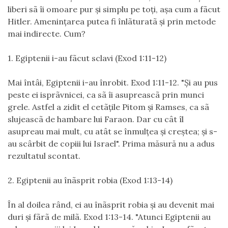
liberi sã îi omoare pur şi simplu pe toţi, aşa cum a fãcut
Hitler. Ameninţarea putea fi înlãturatã şi prin metode
mai indirecte. Cum?
1. Egiptenii i-au fãcut sclavi (Exod 1:11-12)
Mai întâi, Egiptenii i-au înrobit. Exod 1:11-12. "Şi au pus
peste ei isprãvnicei, ca sã îi asupreascã prin munci
grele. Astfel a zidit el cetãţile Pitom şi Ramses, ca sã
slujeascã de hambare lui Faraon. Dar cu cât îl
asupreau mai mult, cu atât se înmulţea şi creştea; şi s-
au scârbit de copiii lui Israel". Prima măsură nu a adus
rezultatul scontat.
2. Egiptenii au înãsprit robia (Exod 1:13-14)
În al doilea rând, ei au înãsprit robia şi au devenit mai
duri şi fãrã de milã. Exod 1:13-14. "Atunci Egiptenii au