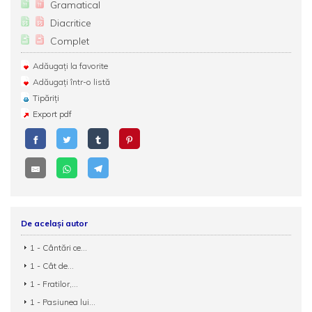
Gramatical
Diacritice
Complet
Adăugați la favorite
Adăugați într-o listă
Tipăriți
Export pdf
De același autor
1 - Cântări ce...
1 - Cât de...
1 - Fratilor,...
1 - Pasiunea lui...