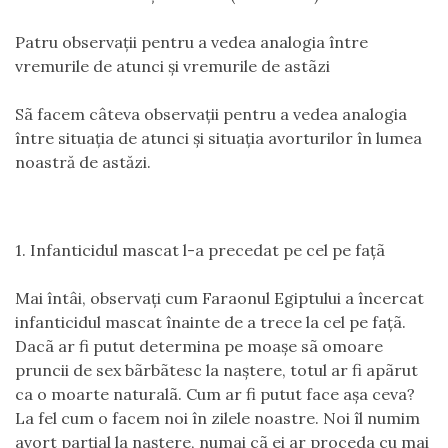
Patru observaţii pentru a vedea analogia între
vremurile de atunci şi vremurile de astãzi
Sã facem câteva observaţii pentru a vedea analogia
între situaţia de atunci şi situaţia avorturilor în lumea
noastră de astăzi.
1. Infanticidul mascat l-a precedat pe cel pe faţã
Mai întâi, observaţi cum Faraonul Egiptului a încercat
infanticidul mascat înainte de a trece la cel pe faţã.
Dacã ar fi putut determina pe moaşe sã omoare
pruncii de sex bãrbãtesc la naştere, totul ar fi apãrut
ca o moarte naturalã. Cum ar fi putut face aşa ceva?
La fel cum o facem noi în zilele noastre. Noi îl numim
avort parţial la naştere, numai cã ei ar proceda cu mai