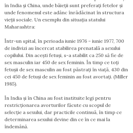
în India şi China, unde bãieţii sunt preferaţi fetelor şi
unde fenomenul este adânc înrãdãcinat în structura
vieţii sociale. Un exemplu din situaţia statului
Maharashtra:
Într-un spital, în perioada iunie 1976 – iunie 1977, 700
de indivizi au încercat stabilirea prenatalã a sexului
copilului. Din aceşti fetuşi, s-a stabilit ca 250 să fie de
sex masculin iar 450 de sex feminin. În timp ce toţi
fetuşii de sex masculin au fost pãstraţi în viaţã, 430 din
cei 450 de fetuşi de sex feminin au fost avortaţi. (Miller
1985).
În India şi în China au fost instituite legi pentru
restricţionarea avorturilor făcute cu scopul de
selecţie a sexului, dar practicile continuã, în timp ce
determinarea sexului devine din ce în ce mai la
îndemână.