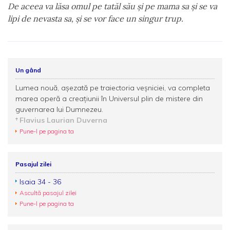
De aceea va lăsa omul pe tatăl său şi pe mama sa şi se va
lipi de nevasta sa, şi se vor face un singur trup.
Un gând
Lumea nouă, aşezată pe traiectoria veşniciei, va completa
marea operă a creaţiunii în Universul plin de mistere din
guvernarea lui Dumnezeu.
Flavius Laurian Duverna
Pune-l pe pagina ta
Pasajul zilei
Isaia 34 - 36
Ascultă pasajul zilei
Pune-l pe pagina ta