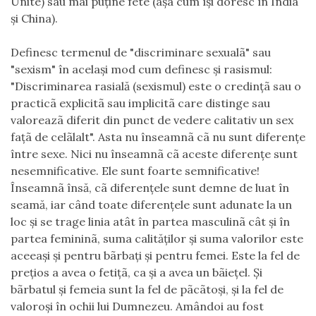
Unite) sau mai puţine fete (aşa cum îşi doresc în India
şi China).
Definesc termenul de "discriminare sexualã" sau
"sexism" în acelaşi mod cum definesc şi rasismul:
"Discriminarea rasială (sexismul) este o credinţã sau o
practicã explicitã sau implicitã care distinge sau
valoreazã diferit din punct de vedere calitativ un sex
faţã de celãlalt". Asta nu înseamnã cã nu sunt diferenţe
între sexe. Nici nu înseamnã cã aceste diferenţe sunt
nesemnificative. Ele sunt foarte semnificative!
Înseamnã însă, cã diferenţele sunt demne de luat în
seamă, iar când toate diferenţele sunt adunate la un
loc şi se trage linia atât în partea masculinã cât şi în
partea femininã, suma calităţilor şi suma valorilor este
aceeaşi şi pentru bãrbaţi şi pentru femei. Este la fel de
preţios a avea o fetiţã, ca şi a avea un bãieţel. Şi
bãrbatul şi femeia sunt la fel de pãcãtoşi, şi la fel de
valoroşi în ochii lui Dumnezeu. Amândoi au fost