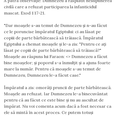
A patra observaţie: Dumnezeu a răsplãtit nesupunerea
civilã care a refuzat participarea la infanticidul
mascat. Exod 1:17-21.
"Dar moaşele s-au temut de Dumnezeu şi n-au fãcut
ce le poruncise împãratul Egiptului: ci au lãsat pe
copiii de parte bãrbãteascã sã trãiascã. Împãratul
Egiptului a chemat moaşele şi le-a zis: "Pentru ce aţi
lãsat pe copiii de parte bãrbãteascã sã trãiascã?"
Moaşele au rãspuns lui Faraon: <
> Dumnezeu a fãcut
bine moaşelor; şi poporul s-a înmulţit şi a ajuns foarte
mare la numãr. Pentru cã moaşele s-au temut de
Dumnezeu, Dumnezeu le-a fãcut case."
Împãratul a zis: omorâţi pruncii de parte bãrbãteascã.
Moaşele au refuzat. Iar Dumnezeu le-a binecuvântat
pentru cã au fãcut ce este bine şi nu au ascultat de
împãrat. Nu voi comenta acum dacã a fost necesar ca
ele sã mintã în acest proces. Ce putem totuşi