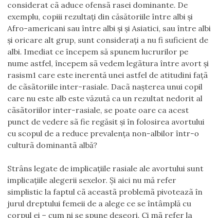
considerat cã aduce ofensã rasei dominante. De
exemplu, copiii rezultaţi din căsătoriile între albi şi
Afro-americani sau între albi şi şi Asiatici, sau între albi
şi oricare alt grup, sunt consideraţi a nu fi suficient de
albi. Imediat ce începem să spunem lucrurilor pe
nume astfel, începem sã vedem legãtura între avort şi
rasism1 care este inerentă unei astfel de atitudini faţã
de cãsãtoriile inter-rasiale. Dacã naşterea unui copil
care nu este alb este văzută ca un rezultat nedorit al
cãsãtoriilor inter-rasiale, se poate oare ca acest
punct de vedere sã fie regăsit şi în folosirea avortului
cu scopul de a reduce prevalenţa non-albilor într-o
culturã dominantã albă?
Strâns legate de implicaţiile rasiale ale avortului sunt
implicaţiile alegerii sexelor. Şi aici nu mă refer
simplistic la faptul cã aceastã problemã pivoteazã în
jurul dreptului femeii de a alege ce se întâmplă cu
corpul ei – cum ni se spune deseori. Ci mã refer la