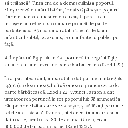
sã trãiascã". Ţinta era de a demasculiniza poporul.
Micşorează numãrul bãrbaţilor şi stăpâneşte poporul.
Dar nici aceastã mãsurã nu a reuşit, pentru cã
moaşele au refuzat sã omoare pruncii de parte
bãrbãteascã. Aşa cã împãratul a trecut de la un
infanticid subtil, pe ascuns, la un infanticid public, pe
faţã.
4. Împãratul Egiptului a dat poruncã întregului Egipt
sã ucidã pruncii evrei de parte bãrbãteascã (Exod 1:22)
În al patrulea rând, împãratul a dat poruncã întregului
Egipt (nu doar moaşelor) sã omoare pruncii evrei de
parte bãrbãteascã. Exod 1:22. "Atunci Faraon a dat
urmãtoarea poruncã la tot poporul lui: Sã aruncaţi în
râu pe orice bãiat care se va naşte, şi sã lãsaţi pe toate
fetele sã trãiascã". Evident, nici aceastã mãsurã nu a
dat roade, pentru cã 80 de ani mai târziu, erau
600.000 de bãrbaţi în Israel (Exod 12:37).