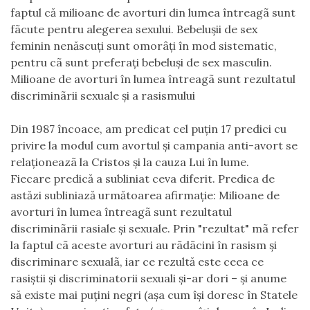
faptul că milioane de avorturi din lumea întreagã sunt
fãcute pentru alegerea sexului. Bebeluşii de sex
feminin nenăscuţi sunt omorâţi în mod sistematic,
pentru cã sunt preferaţi bebeluşi de sex masculin.
Milioane de avorturi în lumea întreagã sunt rezultatul
discriminãrii sexuale şi a rasismului
Din 1987 încoace, am predicat cel puţin 17 predici cu
privire la modul cum avortul şi campania anti-avort se
relaţioneazã la Cristos şi la cauza Lui în lume.
Fiecare predică a subliniat ceva diferit. Predica de
astăzi subliniază următoarea afirmaţie: Milioane de
avorturi în lumea întreagã sunt rezultatul
discriminãrii rasiale şi sexuale. Prin "rezultat" mã refer
la faptul cã aceste avorturi au rãdãcini în rasism şi
discriminare sexualã, iar ce rezultă este ceea ce
rasiştii şi discriminatorii sexuali şi-ar dori – şi anume
să existe mai puţini negri (aşa cum îşi doresc în Statele