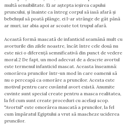
multã sensibilitate. Ei ar aştepta ieşirea capului
pruncului, şi înainte ca întreg corpul sã iasã afarã şi
bebeluşul sã poatã plânge, ei l-ar strânge de gât pânã
ar muri, iar abia apoi ar scoate tot trupul afarã.
Aceastã formã mascatã de infanticid seamãnã mult cu
avorturile din zilele noastre, încât între cele două nu
este nici o diferenţã semnificativã din punct de vedere
moral.2 De fapt, un mod adecvat de a descrie avortul
este termenul infanticid mascat. Aceasta înseamnã:
omorârea pruncilor într-un mod în care oamenii sã
nu o perceapă ca omorâre a pruncilor. Acesta este
motivul pentru care cuvântul avort existã. Anumite
cuvinte sunt special create pentru a masca realitatea,
la fel cum sunt create proceduri cu acelaşi scop.
"Avortul" este omorârea mascatã a pruncilor, la fel
cum împãratul Egiptului a vrut sã mascheze uciderea
pruncilor.