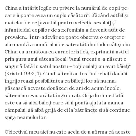
China a întãrit legile cu privire la numãrul de copii pe
care îi poate avea un cuplu cãsãtorit...fãcând astfel şi
mai clar de ce [avortul pentru selecţia sexului] şi
infanticidul copiilor de sex feminin a devenit atât de
prevalen... Într-adevãr se poate observa o creştere
alarmantã a numãrului de sate atât din India cât şi din
China cu urmãtoarea caracteristicã, exprimatã astfel
prin gura unui sãtean local: "Anul trecut s-a nãscut o
singurã fatã în satul nostru – toţi ceilalţi au avut bãieţi"
(Kristof 1993, 1). Când sãtenii au fost întrebaţi dacã îi
îngrijorează posibilitatea ca bãieţii lor sã nu mai
gãseascã neveste douãzeci de ani de acum încolo,
sãtenii nu s-au arãtat îngrijoraţi. Grija lor imediatã
este ca să aibă bãieţi care sã îi poată ajuta la munca
câmpului, sã aibã grijã de ei la bãtrâneţe şi să continue
spiţa neamului lor.
Obiectivul meu aici nu este acela de a afirma cã aceste