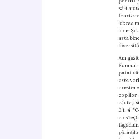
pentru p
să-i aju
foarte mu
iubesc m
bine. Și 
asta bine
diversită
Am găsit 
Romani. 
putut ci
este vor
creștere
copiilor.
căutați ș
6:1-4: "C
cinstești
făgăduinț
părințilo