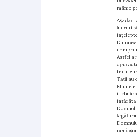
în eviden
mânie pe 
Așadar p
lucruri 
înțelept
Dumnezeu,
compromi
Astfel ar
apoi aut
focalizar
Tații au 
Mamele au
trebuie 
întărâta 
Domnul a
legătura 
Domnului 
noi înșin