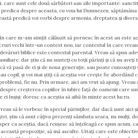
ci, care sunt cele două sărbători sau zile importante: sancti
voi predica despre aceasta, cu voia lui Dumnezeu, săptămâna 
ceastă predică voi vorbi despre armonia, dreptatea și divers
 în care m-am simțit călăuzit să pornesc în acest an este a
cruri vechi într-un context nou, iar contextul în care vreau
adevăruri biblice este contextul parental. Vreau să spun ade
familiare, dar știu că nu sunteți cu toții părinți și că nu aveți t
u că vă pasă de ei și de noua generație, sau poate cunoașteți
au copil, și voi mai știți că aceștia vor crește fie abordând 
problemă, fie nu. Prin urmare, aici am vrut să ajung. Vreau 
despre creșterea copiilor în iubire față de oamenii care su
de ei înșiși; doresc ca aceștia să aibă în minte acest lucru.
reau să le vorbesc în special părinților, dar dacă sunt aici și
ștri, știu că sunt câțiva prezenți sâmbata seara, nu mulți, d
i sper ca aceștia, dacă reușesc să înțeleagă ce spun acum, c
această propoziție, să mă asculte. Uitați care este obiecti