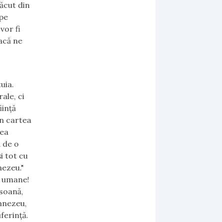
făcut din
 pe
vor fi
dacă ne
uia.
ale, ci
iință
în cartea
rea
ă de o
i tot cu
ezeu."
or umane!
rsoană,
umnezeu,
ferință.