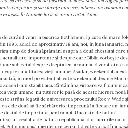
ău, să crească și să fie păstrată. În acest sens, mă rog ca părin
ntru copiii lor și să-i învețe cum să-i iubescă pe oamenii ca
de ei înșiși. În Numele lui Isus m-am rugat. Amin.
 de curând venit la biserica Bethlehem, îți este de mare folo
din 1993, adică de aproximativ 18 ani, noi, în luna ianuarie, 
ăm timp de două săptămâni asupra a două chestiuni care 
e actualitate, importante și despre care Biblia vorbește des
 anume subiectul despre dreptatea, armonia, diversitatea rasi
l despre sanctitatea vieții umane. Așadar, weekendul acesta
noastră, în mod providențial, este weekendul despre Marti
de aceea l-am stabilit aici. Săptămâna viitoare va fi duminic
tea vieții umane; nu tuturor le pasă de aceste lucruri, nouă 
 este strâns legată de aniversarea procesului Roe v. Wade și
 ca cele două să fie sărbătorite împreună în fiecare an, iar
te destul de important pentru noi. Una este de natură
ică, iar cealaltă de natură republicană, dar lucrurile nu ar 
fel. Puțin îmi pasă mie despre ce partid este vorba! Îmi pas