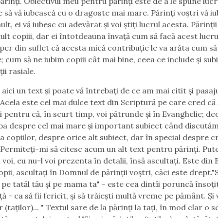
ărinți. Obiectivul meu pentru părinți este de a le spune lucr
te să vă iubească cu o dragoste mai mare. Părinți voștri vă i
lt, ei vă iubesc cu adevărat și voi știți lucrul acesta. Părinții 
ult copiii, dar ei întotdeauna învață cum să facă acest lucr
sper din suflet că acesta mică contribuție le va arăta cum să
; cum să ne iubim copiii cât mai bine, ceea ce include și sub
ții rasiale.
aici un text și poate vă întrebați de ce am mai citit și pasaj
Acela este cel mai dulce text din Scriptură pe care cred că l
ti pentru că, în scurt timp, voi pătrunde și în Evanghelie; d
ba despre cel mai mare și important subiect când discută
a copiilor, despre orice alt subiect, dar în special despre 
 Permiteți-mi să citesc acum un alt text pentru părinți. Pute
i voi, eu nu-l voi prezenta în detalii, însă ascultați. Este din
opii, ascultați în Domnul de părinții voștri, căci este drept."
 pe tatăl tău și pe mama ta" - este cea dintîi poruncă însoți
ă - ca să fii fericit, și să trăiești multă vreme pe pământ. Și 
r (taților)... " Textul sare de la părinți la tați, în mod clar o