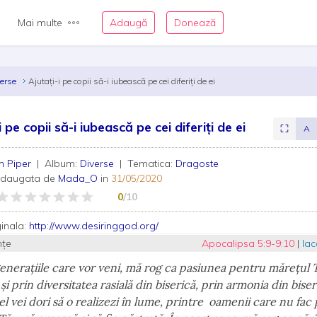
Mai multe
Adaugă
Donează
verse
Ajutați-i pe copii să-i iubească pe cei diferiți de ei
i pe copii să-i iubească pe cei diferiți de ei
⛶
A
n Piper
| Album:
Diverse
| Tematica:
Dragoste
adaugata de
Mada_O
in
31/05/2020
0
/10
ginala:
http://www.desiringgod.org/
nțe
Apocalipsa 5:9-9:10
|
Iac
enerațiile care vor veni, mă rog ca pasiunea pentru mărețul 
i prin diversitatea rasială din biserică, prin armonia din biseri
el vei dori să o realizezi în lume, printre oamenii care nu fac