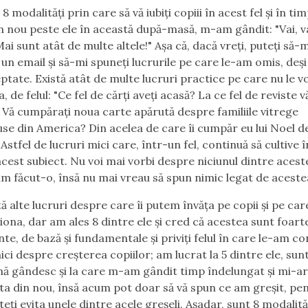
8 modalități prin care să vă iubiți copiii în acest fel și în t
n nou peste ele în această după-masă, m-am gândit: "Vai, vai
 Mai sunt atât de multe altele!" Așa că, dacă vreți, puteți să-
 un email și să-mi spuneți lucrurile pe care le-am omis, deși 
eptate. Există atât de multe lucruri practice pe care nu le vo
 de felul: "Ce fel de cărți aveți acasă? La ce fel de reviste v
 Vă cumpărați noua carte apărută despre familiile vitrege
e din America? Din acelea de care îi cumpăr eu lui Noel d
Astfel de lucruri mici care, într-un fel, continuă să cultive 
 acest subiect. Nu voi mai vorbi despre niciunul dintre aceste
m făcut-o, însă nu mai vreau să spun nimic legat de aceste
ă alte lucruri despre care îi putem învăța pe copii și pe car
iona, dar am ales 8 dintre ele și cred că acestea sunt foart
te, de bază și fundamentale și priviți felul în care le-am c
ici despre creșterea copiilor; am lucrat la 5 dintre ele, sunt
mă gândesc și la care m-am gândit timp îndelungat și mi-ar
sta din nou, însă acum pot doar să vă spun ce am greșit, pe
teți evita unele dintre acele greșeli. Așadar, sunt 8 modalită