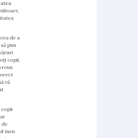
tatea
viitoare,
itatea
ceea de a
 să pun
văruri
oți copii,
 vreun
corect
să vă
nt
 copii
oar
a de
vul meu