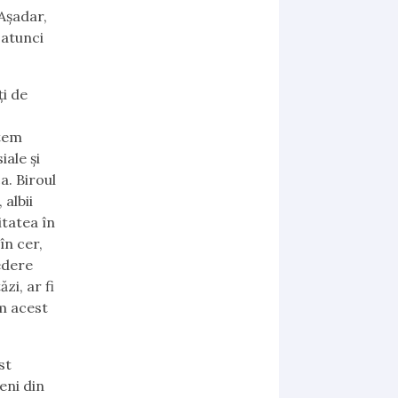
 Așadar,
 atunci
ți de
ntem
iale și
a. Biroul
albii
itatea în
în cer,
edere
zi, ar fi
ăm acest
st
eni din