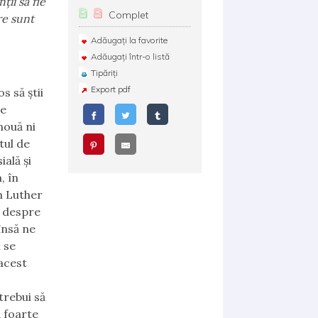
ții să fie
Complet
re sunt
Adăugați la favorite
Adăugați într-o listă
Tipăriți
Export pdf
s să știi
ne
nouă ni
tul de
ală și
, în
n Luther
a despre
însă ne
 se
 acest
trebui să
ă foarte