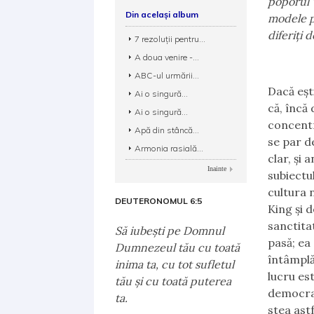
poporul T
Din același album
modele pe
diferiți 
7 rezoluții pentru...
A doua venire -...
ABC-ul urmării...
Dacă ești
Ai o singură...
că, încă 
Ai o singură...
concentr
Apă din stâncă...
se par d
Armonia rasială...
clar, și
Inainte
subiectu
cultura 
DEUTERONOMUL 6:5
King și 
sanctita
Să iubeşti pe Domnul
pasă; ea
Dumnezeul tău cu toată
întâmplă
inima ta, cu tot sufletul
lucru es
tău şi cu toată puterea
democrat
ta.
stea ast