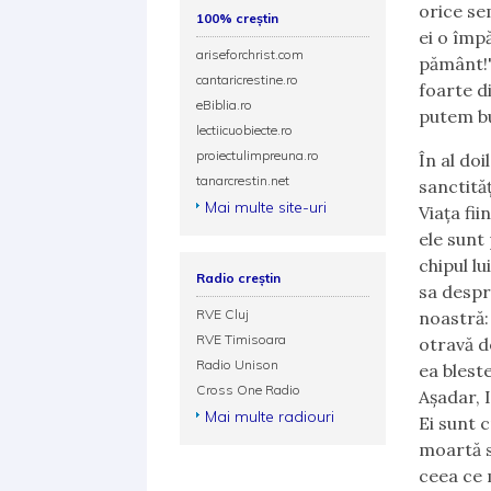
orice se
100% creștin
ei o împ
ariseforchrist.com
pământ!"
cantaricrestine.ro
foarte di
eBiblia.ro
putem bu
lectiicuobiecte.ro
proiectulimpreuna.ro
În al do
tanarcrestin.net
sanctită
Mai multe site-uri
Viața fi
ele sunt 
chipul l
Radio creștin
sa despre
RVE Cluj
noastră:
RVE Timisoara
otravă d
Radio Unison
ea blest
Cross One Radio
Așadar, 
Mai multe radiouri
Ei sunt 
moartă s
ceea ce 