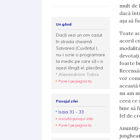
mult de 
dacă într
așa să fie
Un gând
Toate ace
Dacă vezi un om cazut
acord cu 
în strada cheamă
modalita
Salvarea (Cuvântul ),
nu-i scrie o programare
devotați 
la medic pe care să i-o
foarte b
așezi lângă el, plecând.
Recensăm
Alexandrina Tulics
vor cons
Pune-l pe pagina ta
această ț
nu am ni
ceea ce s
Pasajul zilei
bine să 
Isaia 31 - 33
fel de cr
Ascultă pasajul zilei
Pune-l pe pagina ta
Amintiți-
jungheat