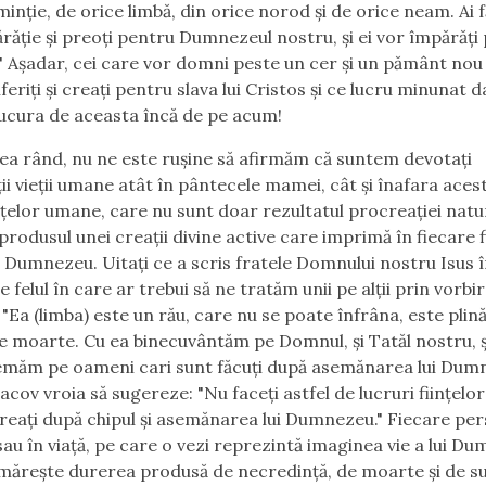
minție, de orice limbă, din orice norod și de orice neam. Ai 
ărăție și preoți pentru Dumnezeul nostru, și ei vor împărăți
 Așadar, cei care vor domni peste un cer și un pământ nou 
feriți și creați pentru slava lui Cristos și ce lucru minunat 
cura de aceasta încă de pe acum!
ilea rând, nu ne este rușine să afirmăm că suntem devotați
ții vieții umane atât în pântecele mamei, cât și înafara acest
ințelor umane, care nu sunt doar rezultatul procreației natur
produsul unei creații divine active care imprimă în fiecare f
ui Dumnezeu. Uitați ce a scris fratele Domnului nostru Isus 
 felul în care ar trebui să ne tratăm unii pe alții prin vorbi
 "Ea (limba) este un rău, care nu se poate înfrâna, este plin
e moarte. Cu ea binecuvântăm pe Domnul, și Tatăl nostru, ș
emăm pe oameni cari sunt făcuți după asemănarea lui Dumn
Iacov vroia să sugereze: "Nu faceți astfel de lucruri ființel
creați după chipul și asemănarea lui Dumnezeu." Fiecare pe
au în viață, pe care o vezi reprezintă imaginea vie a lui D
mărește durerea produsă de necredință, de moarte și de su