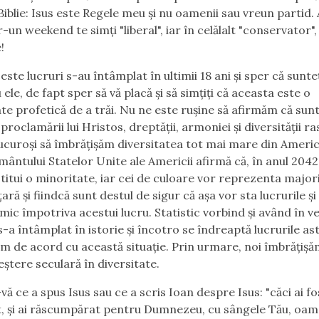
Biblie: Isus este Regele meu și nu oamenii sau vreun partid.
-un weekend te simți "liberal", iar în celălalt "conservator",
!
ste lucruri s-au întâmplat în ultimii 18 ani și sper că sunte
ele, de fapt sper să vă placă și să simțiți că aceasta este o
te profetică de a trăi. Nu ne este rușine să afirmăm că su
proclamării lui Hristos, dreptății, armoniei și diversității ras
ucuroși să îmbrățișăm diversitatea tot mai mare din Americ
ântului Statelor Unite ale Americii afirmă că, în anul 2042, 
titui o minoritate, iar cei de culoare vor reprezenta major
ară și fiindcă sunt destul de sigur că așa vor sta lucrurile și 
mic împotriva acestui lucru. Statistic vorbind și având în v
-a întâmplat în istorie și încotro se îndreaptă lucrurile astă
fim de acord cu această situație. Prin urmare, noi îmbrățiș
eștere seculară în diversitate.
vă ce a spus Isus sau ce a scris Ioan despre Isus: "căci ai fo
, și ai răscumpărat pentru Dumnezeu, cu sângele Tău, oam