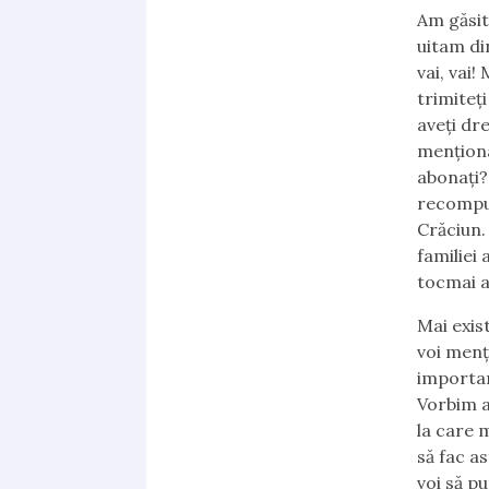
Am găsit 
uitam di
vai, vai!
trimiteți
aveți dr
menționa,
abonați?
recompus
Crăciun. 
familiei
tocmai a
Mai exist
voi menț
importan
Vorbim a
la care 
să fac a
voi să pu