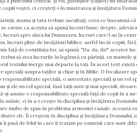
ță a punctului central."Și voi, părinților (taților) nu întărâtaț
copiii voștri, ci creșteți-i în mustrarea și învățătura Domnu
ărinții, mama și tata trebuie ascultați, ceea ce înseamnă că
și se cuvine ca aceștia să spună lucruri bune, drepte, adevăra
e, lucruri spre slava lui Dumnezeu, lucruri care-l au în cent
 lucruri pline de învățături biblice, astfel încât copiii, fără
s față de conștiința lor, să spună: "Da, da, da!" acestor luc
 trebui să stea lucrurile în legătură cu părinții, cu mamele și 
orul textului merge mai departe la tați. În acest text există 
e specială asupra taților și chiar și în Biblie. O focalizare sp
o responsabilitate specială, o autoritate specială și un rol sp
 și ele un rol special, însă tații sunt și mai speciali, deoare
să-și asume o responsabilitate specială față de copii în a nu-
la mânie, ci în a-i crește în disciplina și învățătura Domnului
re multe de spus în problema armoniei rasiale. Aceasta e
dintre ele. Îi creștem în disciplina și învățătura Domnului, i
îi pasă de felul în care îi tratăm pe oamenii care sunt difer
e.