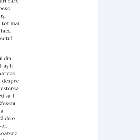
uri care
ubesc
își
u tot mai
 facă
iectul
ul din
-aș fi
eoarece
m despre
creșterea
ți să-l
 Efeseni
Să
tă de o
voi,
 scoatere