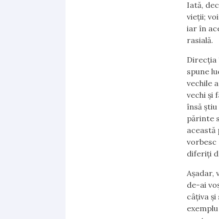
Iată, de
vieții; 
iar în a
rasială.
Direcția
spune lu
vechile 
vechi și 
însă ști
părinte s
această 
vorbesc 
diferiți 
Așadar, v
de-ai vo
câțiva ș
exemplu 