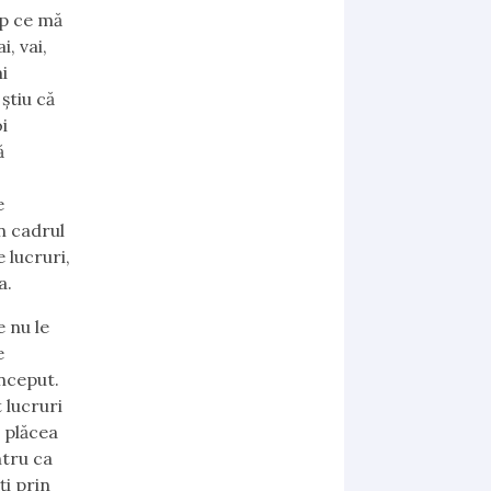
imp ce mă
, vai,
mi
știu că
i
ă
e
în cadrul
 lucruri,
a.
e nu le
e
onceput.
 lucruri
 plăcea
ntru ca
ți prin