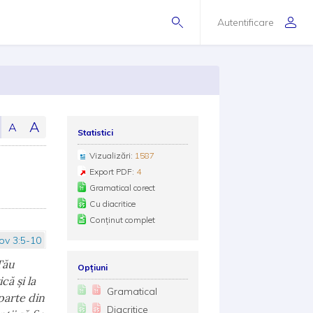
Autentificare
A
A
Statistici
Vizualizări:
1587
Export PDF:
4
Gramatical corect
Cu diacritice
Conținut complet
ov 3:5-10
Tău
Opțiuni
că și la
Gramatical
 parte din
Diacritice