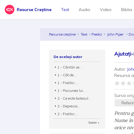
Resurse Creștine
Text
Audio
Video
Biblia
Resurse creștine
Text
Predici
John Piper
Di
Ajutați-
De același autor
1 - Cântări ce...
Autor:
Joh
1 - Cât de...
Resursa 
1 - Fratilor,...
1 - Pasiunea lui...
Sursa ori
2 - Ce este botezul...
Referi
2 - Depresia...
Pentru g
2 - Fratilor,...
Nume în ș
Inainte
orice niv