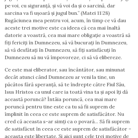
pe voi, cu siguranță, și vă voi da și o sarcină, dar
sarcina va fi ușoară și jugul bun.” (Matei 11:28)
Rugăciunea mea pentru voi, acum, în timp ce vă dau
aceste trei motive este ca ideea că cea mai înaltă
datorie a voastră, cea mai mare obligație a voastră să
fiți fericiți în Dumnezeu, să vă bucurați în Dumnezeu,
să vă desfătați în Dumnezeu, să fiți satisfăcuți în
Dumnezeu să nu vă împovoreze, ci să vă elibereze.
Ce este mai eliberator, sau încântător, sau minunat
decât atunci când Dumnezeu ar veni la tine, un
păcătos fără speranță, să te îndrepte către Fiul Său,
Isus Hristos ca unul care ia toată vina ta și apoi îți dă
această poruncă? Întâia poruncă, cea mai mare
poruncă pentru tine este ca tu să fii suprem de
împlinit în ceea ce este suprem de satisfăcător. Nu
cred că aceasta s-ar simți ca o povară... Să fii suprem
de satisfăcut în ceea ce este suprem de satisfăcător –
aceasta este libertate. Și aici sunt cele trei motive de