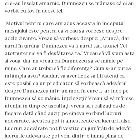
ei s-au înșelat amarnic. Dumnezeu se mâniase că ei au
vorbit cu Iov în acest fel.
Motivul pentru care am adus aceasta în începutul
mesajului este pentru că vreau să vorbesc despre
acele cuvinte. Vreau să vorbesc despre: „Aruncă, dar,
aurul în țărână, Dumnezeu va fi aurul tău, atunci Cel
atotputernic va fi desfătarea ta.” Vreau să vă spun asta
și vouă, dar nu vreau ca Dumnezeu să se mânie pe
mine. Care ar trebui să fie diferența? Cum s-ar putea
întâmpla asta? Așadar, vă avertizez să fiți atenți că
este posibil ca un predicator să vorbească adevărul
despre Dumnezeu într-un mod în care L-ar face pe
Dumnezeu să se mânie. Înțelegeți? Vreau să vă măresc
atenția în timp ce ascultați, vreau să realizați că de
fiecare dată când auziți pe cineva vorbind lucruri
adevărate, acestea pot fi amestecate cu lucruri false.
Lucruri adevărate pot fi vestite cu jumătăți de adevăr,
lucrurile adevărate pot veni dintr-o inimă plină de