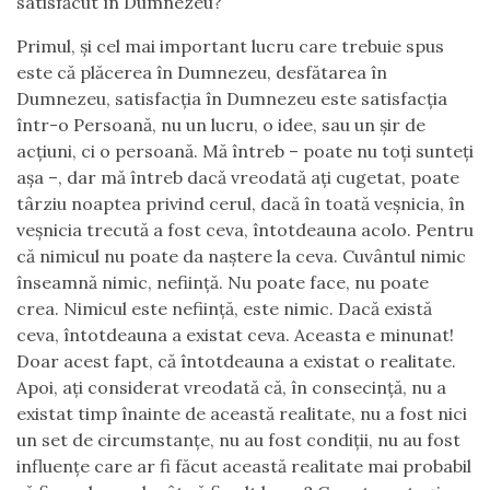
satisfăcut în Dumnezeu?
Primul, și cel mai important lucru care trebuie spus
este că plăcerea în Dumnezeu, desfătarea în
Dumnezeu, satisfacția în Dumnezeu este satisfacția
într-o Persoană, nu un lucru, o idee, sau un șir de
acțiuni, ci o persoană. Mă întreb – poate nu toți sunteți
așa –, dar mă întreb dacă vreodată ați cugetat, poate
târziu noaptea privind cerul, dacă în toată veșnicia, în
veșnicia trecută a fost ceva, întotdeauna acolo. Pentru
că nimicul nu poate da naștere la ceva. Cuvântul nimic
înseamnă nimic, neființă. Nu poate face, nu poate
crea. Nimicul este neființă, este nimic. Dacă există
ceva, întotdeauna a existat ceva. Aceasta e minunat!
Doar acest fapt, că întotdeauna a existat o realitate.
Apoi, ați considerat vreodată că, în consecință, nu a
existat timp înainte de această realitate, nu a fost nici
un set de circumstanțe, nu au fost condiții, nu au fost
influențe care ar fi făcut această realitate mai probabil