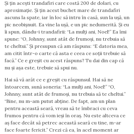
Și țin acești trandafiri care costă 200 de dolari, cu
aproximație. Și țin acest buchet mare de trandafiri
ascuns la spate, iar în loc să intru în casă, sun la ușă, un
pic neobișnuit. Ea vine la ușă, e un pic nedumerită. Și eu
îi spun, dându-i trandafirii: “La mulți ani, Noel!” Ea îmi
spune: “O, Johnny, sunt atât de frumoși, nu trebuia să
te cheltui.” Și presupun că am răspuns: “E datoria mea,
am citit într-o carte că asta e ceea ce soții trebuie să
facă.” Ce e greșit cu acest răspuns? Tu dai din cap că
nu și așa este, trebuie să spui nu.
Hai să vă arăt ce e greșit cu răspunsul. Hai să ne
întoarcem, sună soneria: “La mulți ani, Noel!” “O,
Johnny, sunt atât de frumoși, nu trebuia să te cheltui.”
“Bine, nu m-am putut abține. De fapt, am un plan
pentru această seară, vreau să te îmbraci cu ceva
frumos pentru că vom ieși în oraș. Nu este altceva ce
aș face decât să petrec această seară cu tine, m-ar
face foarte fericit.” Crezi că ea, în acel moment ar