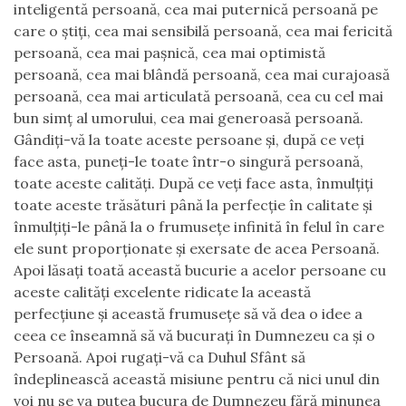
inteligentă persoană, cea mai puternică persoană pe
care o știți, cea mai sensibilă persoană, cea mai fericită
persoană, cea mai pașnică, cea mai optimistă
persoană, cea mai blândă persoană, cea mai curajoasă
persoană, cea mai articulată persoană, cea cu cel mai
bun simț al umorului, cea mai generoasă persoană.
Gândiți-vă la toate aceste persoane și, după ce veți
face asta, puneți-le toate într-o singură persoană,
toate aceste calități. După ce veți face asta, înmulțiți
toate aceste trăsături până la perfecție în calitate și
înmulțiți-le până la o frumusețe infinită în felul în care
ele sunt proporționate și exersate de acea Persoană.
Apoi lăsați toată această bucurie a acelor persoane cu
aceste calități excelente ridicate la această
perfecțiune și această frumusețe să vă dea o idee a
ceea ce înseamnă să vă bucurați în Dumnezeu ca și o
Persoană. Apoi rugați-vă ca Duhul Sfânt să
îndeplinească această misiune pentru că nici unul din
voi nu se va putea bucura de Dumnezeu fără minunea