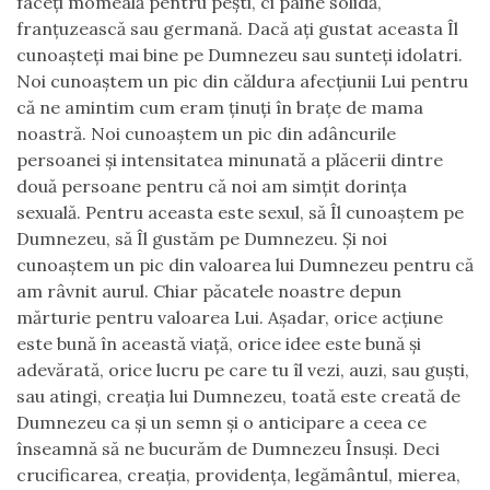
faceți momeală pentru pești, ci pâine solidă,
franțuzească sau germană. Dacă ați gustat aceasta Îl
cunoașteți mai bine pe Dumnezeu sau sunteți idolatri.
Noi cunoaștem un pic din căldura afecțiunii Lui pentru
că ne amintim cum eram ținuți în brațe de mama
noastră. Noi cunoaștem un pic din adâncurile
persoanei și intensitatea minunată a plăcerii dintre
două persoane pentru că noi am simțit dorința
sexuală. Pentru aceasta este sexul, să Îl cunoaștem pe
Dumnezeu, să Îl gustăm pe Dumnezeu. Și noi
cunoaștem un pic din valoarea lui Dumnezeu pentru că
am râvnit aurul. Chiar păcatele noastre depun
mărturie pentru valoarea Lui. Așadar, orice acțiune
este bună în această viață, orice idee este bună și
adevărată, orice lucru pe care tu îl vezi, auzi, sau guști,
sau atingi, creația lui Dumnezeu, toată este creată de
Dumnezeu ca și un semn și o anticipare a ceea ce
înseamnă să ne bucurăm de Dumnezeu Însuși. Deci
crucificarea, creația, providența, legământul, mierea,