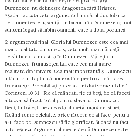
înălțat, iar Biblia nu definește dragostea fără
Dumnezeu, nu definește dragostea fără Hristos.
Așadar, acesta este argumentul numărul doi. Iubirea
de oameni este născută din bucuria în Dumnezeu și noi
suntem legați să iubim oamenii, este a doua poruncă.
Și argumentul final: Gloria lui Dumnezeu este cea mai
mare realitate din univers, este mult mai măreață
decât bucuria noastră în Dumnezeu. Măreția lui
Dumnezeu, frumusețea Lui este cea mai mare
realitate din univers. Cea mai importantă și Dumnezeu
a făcut clar faptul că noi existăm pentru a mări acea
frumusețe. Probabil ați putea să-mi dați versetul din 1
Corinteni 10:31: “Fie că mâncați, fie că beți, fie că faceți
altceva, să faceți totul pentru slava lui Dumnezeu.”
Deci, tu trăiești pe această planetă, mănânci și bei,
făcând toate celelalte, orice altceva ce ai face, pentru
a-L face pe Dumnezeu să fie glorificat. Și dacă nu faci
asta, eșuezi. Argumentul meu este că Dumnezeu este