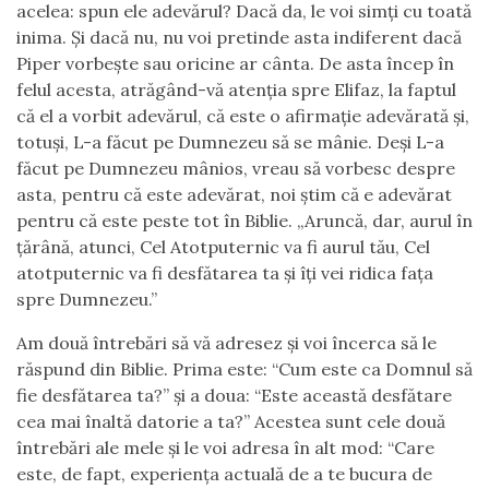
acelea: spun ele adevărul? Dacă da, le voi simți cu toată
inima. Și dacă nu, nu voi pretinde asta indiferent dacă
Piper vorbește sau oricine ar cânta. De asta încep în
felul acesta, atrăgând-vă atenția spre Elifaz, la faptul
că el a vorbit adevărul, că este o afirmație adevărată și,
totuși, L-a făcut pe Dumnezeu să se mânie. Deși L-a
făcut pe Dumnezeu mânios, vreau să vorbesc despre
asta, pentru că este adevărat, noi știm că e adevărat
pentru că este peste tot în Biblie. „Aruncă, dar, aurul în
țărână, atunci, Cel Atotputernic va fi aurul tău, Cel
atotputernic va fi desfătarea ta și îți vei ridica fața
spre Dumnezeu.”
Am două întrebări să vă adresez și voi încerca să le
răspund din Biblie. Prima este: “Cum este ca Domnul să
fie desfătarea ta?” și a doua: “Este această desfătare
cea mai înaltă datorie a ta?” Acestea sunt cele două
întrebări ale mele și le voi adresa în alt mod: “Care
este, de fapt, experiența actuală de a te bucura de