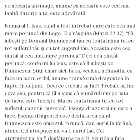
ce această afirmație, anume că aceasta este cea mai
înaltă datorie a ta, este adevărată.
Numărul 1. Isus, când a fost întrebat care este cea mai
mare poruncă din Lege, El a răspuns (Matei 22:37): “Să
iubești pe Domnul Dumnezeul tău cu toată inima ta, cu
tot sufletul tău și cu tot cugetul tău. Aceasta este cea
dintâi și cea mai mare poruncă.” Deci cea dintâi
poruncă, conform lui Isus, este să Îl iubești pe
Dumnezeu. Știți, chiar aici, firea, vechiul, neînnoitul eu
face un lucru oribil, anume transformă dragostea în
fapte, în acțiuni. “Deci ce trebuie să fac? Trebuie să fac
ceva aici, pentru că El a spus că numărul unu pe lista
de făcut este ‘Iubește-Mă cu toată inima ta, cu tot
sufletul, cugetul, puterea’.” Esența dragostei nu este a
face. Esența dragostei este desfătarea când
Dumnezeu este obiectul. “Aruncă, dar, aurul în țărână,
atunci Cel atotputernic va fi aurul tău, Cel
atotputernic va fi desfătarea ta și îți vei ridica fața