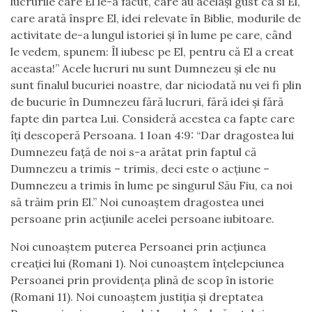
lucrurile care El le-a făcut, care au același gust ca si El,
care arată înspre El, idei relevate în Biblie, modurile de
activitate de-a lungul istoriei și în lume pe care, când
le vedem, spunem: Îl iubesc pe El, pentru că El a creat
aceasta!” Acele lucruri nu sunt Dumnezeu și ele nu
sunt finalul bucuriei noastre, dar niciodată nu vei fi plin
de bucurie în Dumnezeu fără lucruri, fără idei și fără
fapte din partea Lui. Consideră acestea ca fapte care
îți descoperă Persoana. 1 Ioan 4:9: “Dar dragostea lui
Dumnezeu față de noi s-a arătat prin faptul că
Dumnezeu a trimis – trimis, deci este o acțiune –
Dumnezeu a trimis în lume pe singurul Său Fiu, ca noi
să trăim prin El.” Noi cunoaștem dragostea unei
persoane prin acțiunile acelei persoane iubitoare.
Noi cunoaștem puterea Persoanei prin acțiunea
creației lui (Romani 1). Noi cunoaștem înțelepciunea
Persoanei prin providența plină de scop în istorie
(Romani 11). Noi cunoaștem justiția și dreptatea