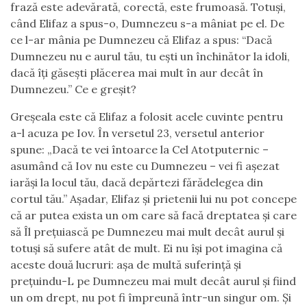
frază este adevărată, corectă, este frumoasă. Totuși,
când Elifaz a spus-o, Dumnezeu s-a mâniat pe el. De
ce l-ar mânia pe Dumnezeu că Elifaz a spus: “Dacă
Dumnezeu nu e aurul tău, tu ești un închinător la idoli,
dacă îți găsești plăcerea mai mult în aur decât în
Dumnezeu.” Ce e greșit?
Greșeala este că Elifaz a folosit acele cuvinte pentru
a-l acuza pe Iov. În versetul 23, versetul anterior
spune: „Dacă te vei întoarce la Cel Atotputernic –
asumând că Iov nu este cu Dumnezeu – vei fi așezat
iarăși la locul tău, dacă depărtezi fărădelegea din
cortul tău.” Așadar, Elifaz și prietenii lui nu pot concepe
că ar putea exista un om care să facă dreptatea și care
să Îl prețuiască pe Dumnezeu mai mult decât aurul și
totuși să sufere atât de mult. Ei nu își pot imagina că
aceste două lucruri: așa de multă suferință și
prețuindu-L pe Dumnezeu mai mult decât aurul și fiind
un om drept, nu pot fi împreună într-un singur om. Și