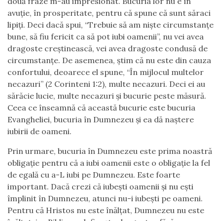
două fraze m-au impresionat. Bucuria lor nu e în
avuție, în prosperitate, pentru că spune că sunt săraci
lipiți. Deci dacă spui, “Trebuie să am niște circumstanțe
bune, să fiu fericit ca să pot iubi oamenii”, nu vei avea
dragoste creștinească, vei avea dragoste condusă de
circumstanțe. De asemenea, știm că nu este din cauza
confortului, deoarece el spune, “În mijlocul multelor
necazuri” (2 Corinteni 1:2), multe necazuri. Deci ei au
sărăcie lucie, multe necazuri și bucurie peste măsură.
Ceea ce înseamnă că această bucurie este bucuria
Evangheliei, bucuria în Dumnezeu și ea dă naștere
iubirii de oameni.
Prin urmare, bucuria în Dumnezeu este prima noastră
obligație pentru că a iubi oamenii este o obligație la fel
de egală cu a-L iubi pe Dumnezeu. Este foarte
important. Dacă crezi că iubești oamenii și nu ești
împlinit în Dumnezeu, atunci nu-i iubești pe oameni.
Pentru că Hristos nu este înălțat, Dumnezeu nu este