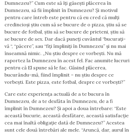
Dumnezeu?” Cum este să îți găsești plăcerea în
Dumnezeu, să fii împlinit în Dumnezeu? Și motivul
pentru care întreb este pentru că eu cred că mulți
credincioși știu cum să se bucure de o pizza, știu să se
bucure de fotbal, știu să se bucure de prieteni, știu să
se bucure de sex. Dar dacă puneți cuvântul “bucurați-
vă “, “păcere”, sau “fiți împliniți în Dumnezeu” și nu mai
înseamnă nimic. „Nu știu despre ce vorbești. Nu mă
raportez la Dumnezeu în acest fel. Fac anumite lucruri
pentru că El spune să le fac. Găsind plăcerea,
bucurându-mă, fiind împlinit – nu știu despre ce
vorbești. Este pizza, este fotbal, despre ce vorbești?”
Care este experiența actuală de a te bucura în
Dumnezeu, de a te desfăta în Dumnezeu, de a fi
împlinit în Dumnezeu? Și apoi a doua întrebare: “Este
această bucurie, această desfătare, această satisfacție
cea mai înaltă obligație dată de Dumnezeu?” Acestea
sunt cele două întrebări ale mele. “Aruncă, dar, aurul în