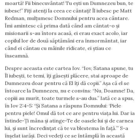
moartă! Fii binecuvântat! Tu ești un Dumnezeu bun, te
iubesc!” Fiți atenți la ceea ce cântați! Îl iubesc pe Matt
Redman, mulțumesc Domnului pentru acea cântare.
Îmi amintesc că prima dată când am cântat-o și
misionarii s-au întors acasă, ei erau exact acolo, iar
copilul lor de două săptămâni era înmormântat, iar
când ei cântau cu mâinile ridicate, ei știau ce
înseamnă.
Despre aceasta este cartea Iov. “Iov, Satana spune, tu
Îl iubești, te temi, îți găsești plăcere, stai aproape de
Dumnezeu doar pentru că El îți dă copii.” Așa că el se
întoarce la Dumnezeu, nu e convins: “Nu, Doamne! Da,
copiii au murit, toate turmele s-au dus.” Iată ce a spus,
în Iov 2:4-5: “Și Satana a răspuns Domnului: ‘Piele
pentru piele! Omul dă tot ce are pentru viața lui. Dar ia
întinde-Ți mâna și atinge-Te de oasele lui și de carnea
lui, și sunt încredințat că te va blestema în față.’” S-a
înșelat iarăși. Deci vedeți ce se întâmplă în această