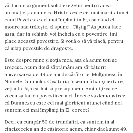
vă dau un argument solid exegetic pentru acea
afirmație și anume că Hristos este cel mai mărit atunci
când Pavel este cel mai împlinit în El, așa când el
moare sau trăiește, el spune: “Câștig!” Aș putea face
asta, dar în schimb, voi încheia cu o povestire, îmi
place această povestire. Și vouă o să vă placă, pentru
că iubiți poveștile de dragoste.
Este despre mine și soția mea, așa că acum toți se
trezesc. Acum două săptămâni am sărbătorit
aniversarea de 49 de ani de căsătorie. Mulțumesc în
Numele Domnului. Căsătoria înseamnă har și iertare,
veți afla. Așa că, hai să presupunem. Amintiți-vă ce
vreau să fac cu povestirea aici. Încerc să demonstrez
că Dumnezeu este cel mai glorificat atunci când noi
suntem cei mai împliniți în El, corect?
Deci, eu cumpăr 50 de trandafiri, că suntem în al
cincizecelea an de căsătorie acum, chiar dacă sunt 49.