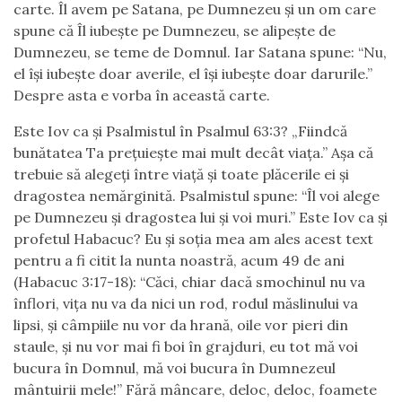
carte. Îl avem pe Satana, pe Dumnezeu și un om care
spune că Îl iubește pe Dumnezeu, se alipește de
Dumnezeu, se teme de Domnul. Iar Satana spune: “Nu,
el își iubește doar averile, el își iubește doar darurile.”
Despre asta e vorba în această carte.
Este Iov ca și Psalmistul în Psalmul 63:3? „Fiindcă
bunătatea Ta prețuiește mai mult decât viața.” Așa că
trebuie să alegeți între viață și toate plăcerile ei și
dragostea nemărginită. Psalmistul spune: “Îl voi alege
pe Dumnezeu și dragostea lui și voi muri.” Este Iov ca și
profetul Habacuc? Eu și soția mea am ales acest text
pentru a fi citit la nunta noastră, acum 49 de ani
(Habacuc 3:17-18): “Căci, chiar dacă smochinul nu va
înflori, vița nu va da nici un rod, rodul măslinului va
lipsi, și câmpiile nu vor da hrană, oile vor pieri din
staule, și nu vor mai fi boi în grajduri, eu tot mă voi
bucura în Domnul, mă voi bucura în Dumnezeul
mântuirii mele!” Fără mâncare, deloc, deloc, foamete