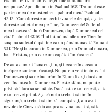
Psalmul 16:11: “Înaintea feței Tale sunt bucurii
nespunse." Apoi din nou în Psalmul 16:5: “Domnul este
partea mea de moștenire si paharul meu.” Psalmul
42:12: “Cum dorește un cerb izvoarele de apă, așa te
dorește sufletul meu pe Tine, Dumnezeule! Sufletul
meu însetează după Dumnezeu, după Dumnezeul cel
viu.” Psalmul 143:16: “Îmi întind mâinile spre Tine, îmi
suspină sufletul după tine ca un pământ uscat.” Romani
5:11: “Ne și bucurăm în Dumnezeu, prin Domnul nostru,
Isus Hristos, prin care am căpătat împăcarea.”
De asta a murit Isus: eu și tu, și fiecare în această
încăpere suntem păcătoși. Nu putem veni înaintea lui
Dumnezeu și să ne bucurăm în El, am fi arși dacă am
veni înaintea lui Dumnezeu. El este sfânt, nu poate
privi răul fără să se mânie. Dacă asta e tot ce ești, asta
e tot ce vei primi. Așa că noi a trebuit să fim în
siguranță, a trebuit să fim răscumpărați, am avut
nevoie de Cineva să ia asupra sa vina noastră, să ia