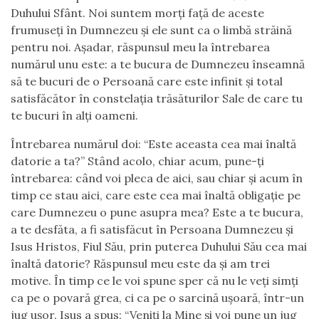
Duhului Sfânt. Noi suntem morți față de aceste
frumuseți în Dumnezeu și ele sunt ca o limbă străină
pentru noi. Așadar, răspunsul meu la întrebarea
numărul unu este: a te bucura de Dumnezeu înseamnă
să te bucuri de o Persoană care este infinit și total
satisfăcător în constelația trăsăturilor Sale de care tu
te bucuri în alți oameni.
Întrebarea numărul doi: “Este aceasta cea mai înaltă
datorie a ta?” Stând acolo, chiar acum, pune-ți
întrebarea: când voi pleca de aici, sau chiar și acum în
timp ce stau aici, care este cea mai înaltă obligație pe
care Dumnezeu o pune asupra mea? Este a te bucura,
a te desfăta, a fi satisfăcut în Persoana Dumnezeu și
Isus Hristos, Fiul Său, prin puterea Duhului Său cea mai
înaltă datorie? Răspunsul meu este da și am trei
motive. În timp ce le voi spune sper că nu le veți simți
ca pe o povară grea, ci ca pe o sarcină ușoară, într-un
jug ușor. Isus a spus: “Veniți la Mine și voi pune un jug