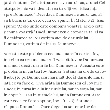
țărână, atunci Cel atotputernic va aurul tău, atunci Cel
atotputernic va fi desfătarea ta și îți vei ridica fața
spre Dumnezeu.” Deci dacă Dumnezeu e aurul tău, El
va fi bucuria ta, este ceea ce spune. În Matei 6:21, Isus
spune: “Acolo unde este comoara voastră, acolo este
și inima voastră.” Dacă Dumnezeu e comoara ta, El va
fi desfătarea ta. Nu vorbim aici de darurile lui
Dumnezeu, vorbim de Însuși Dumnezeu.
Aceasta este problema cea mai mare în cartea Iov,
întrebarea cea mai mare: “L-a iubit Iov pe Dumnezeu
mai mult decât darurile Lui Dumnezeu?” Aceasta este
problema în cartea Iov. Așadar, Satana nu crede că Iov
Îl iubește pe Dumnezeu mai mult decât darurile Lui, și
iată ce va face el: îi va arăta lui Dumnezeu că Iov nu e
sincer, bucuria lui e în lucrurile lui, sau in soția lui, sau
în copiii lui, sau în turmele lui, nu în Dumnezeu. Asta
este ceea ce Satan spune, Iov 1:9-1: “Și Satana a
răspuns Domnului: ‚Oare degeaba se teme Iov de