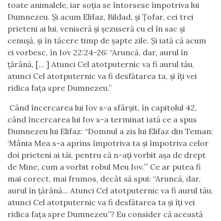
toate animalele, iar soția se întorsese împotriva lui
Dumnezeu. Și acum Elifaz, Bildad, și Țofar, cei trei
prieteni ai lui, veniseră și șezuseră cu el în sac și
cenușă, și în tăcere timp de șapte zile. Și iată că acum
ei vorbesc, în Iov 22:24-26: “Aruncă, dar, aurul în
țărână, [... ] Atunci Cel atotputernic va fi aurul tău,
atunci Cel atotputernic va fi desfătarea ta, și îți vei
ridica fața spre Dumnezeu.”
Când încercarea lui Iov s-a sfârșit, în capitolul 42,
când încercarea lui Iov s-a terminat iată ce a spus
Dumnezeu lui Elifaz: “Domnul a zis lui Elifaz din Teman:
‘Mânia Mea s-a aprins împotriva ta și împotriva celor
doi prieteni ai tăi, pentru că n-ați vorbit așa de drept
de Mine, cum a vorbit robul Meu Iov.’” Ce ar putea fi
mai corect, mai frumos, decât să spui: “Aruncă, dar,
aurul în țărână... Atunci Cel atotputernic va fi aurul tău,
atunci Cel atotputernic va fi desfătarea ta și îți vei
ridica fața spre Dumnezeu”? Eu consider că această