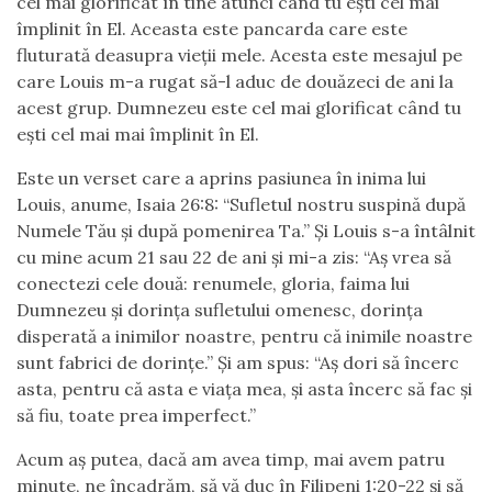
cel mai glorificat în tine atunci când tu ești cel mai
împlinit în El. Aceasta este pancarda care este
fluturată deasupra vieții mele. Acesta este mesajul pe
care Louis m-a rugat să-l aduc de douăzeci de ani la
acest grup. Dumnezeu este cel mai glorificat când tu
ești cel mai mai împlinit în El.
Este un verset care a aprins pasiunea în inima lui
Louis, anume, Isaia 26:8: “Sufletul nostru suspină după
Numele Tău și după pomenirea Ta.” Și Louis s-a întâlnit
cu mine acum 21 sau 22 de ani și mi-a zis: “Aș vrea să
conectezi cele două: renumele, gloria, faima lui
Dumnezeu și dorința sufletului omenesc, dorința
disperată a inimilor noastre, pentru că inimile noastre
sunt fabrici de dorințe.” Și am spus: “Aș dori să încerc
asta, pentru că asta e viața mea, și asta încerc să fac și
să fiu, toate prea imperfect.”
Acum aș putea, dacă am avea timp, mai avem patru
minute, ne încadrăm, să vă duc în Filipeni 1:20-22 și să