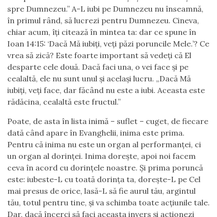
spre Dumnezeu.” A-L iubi pe Dumnezeu nu înseamnă,
în primul rând, să lucrezi pentru Dumnezeu. Cineva,
chiar acum, îți citează în mintea ta: dar ce spune în
Ioan 14:15: ‘Dacă Mă iubiți, veți păzi poruncile Mele.’? Ce
vrea să zică? Este foarte important să vedeți că El
desparte cele două. Dacă faci una, o vei face și pe
cealaltă, ele nu sunt unul și același lucru. „Dacă Mă
iubiți, veți face, dar făcând nu este a iubi. Aceasta este
rădăcina, cealaltă este fructul.”
Poate, de asta în lista inimă – suflet – cuget, de fiecare
dată când apare în Evanghelii, inima este prima.
Pentru că inima nu este un organ al performanței, ci
un organ al dorinței. Inima dorește, apoi noi facem
ceva în acord cu dorințele noastre. Și prima poruncă
este: iubeste-L cu toată dorința ta, dorește-L pe Cel
mai presus de orice, lasă-L să fie aurul tău, argintul
tău, totul pentru tine, și va schimba toate acțiunile tale.
Dar, dacă încerci să faci aceasta invers și acționezi