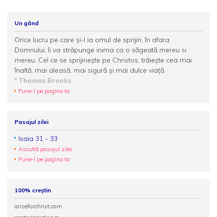
Un gând
Orice lucru pe care şi-l ia omul de sprijin, în afara
Domnului, îi va străpunge inima ca o săgeată mereu si
mereu. Cel ce se sprijineşte pe Christos, trăieşte cea mai
înaltă, mai aleasă, mai sigură şi mai dulce viaţă.
Thomas Brooks
Pune-l pe pagina ta
Pasajul zilei
Isaia 31 - 33
Ascultă pasajul zilei
Pune-l pe pagina ta
100% creștin
ariseforchrist.com