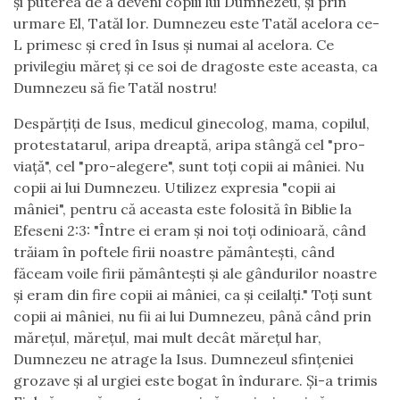
și puterea de a deveni copiii lui Dumnezeu, și prin
urmare El, Tatăl lor. Dumnezeu este Tatăl acelora ce-
L primesc și cred în Isus și numai al acelora. Ce
privilegiu măreț și ce soi de dragoste este aceasta, ca
Dumnezeu să fie Tatăl nostru!
Despărțiți de Isus, medicul ginecolog, mama, copilul,
protestatarul, aripa dreaptă, aripa stângă cel "pro-
viață", cel "pro-alegere", sunt toți copii ai mâniei. Nu
copii ai lui Dumnezeu. Utilizez expresia "copii ai
mâniei", pentru că aceasta este folosită în Biblie la
Efeseni 2:3: "Între ei eram și noi toți odinioară, când
trăiam în poftele firii noastre pământești, când
făceam voile firii pământești și ale gândurilor noastre
și eram din fire copii ai mâniei, ca și ceilalți." Toți sunt
copii ai mâniei, nu fii ai lui Dumnezeu, până când prin
mărețul, mărețul, mai mult decât mărețul har,
Dumnezeu ne atrage la Isus. Dumnezeul sfințeniei
grozave și al urgiei este bogat în îndurare. Și-a trimis