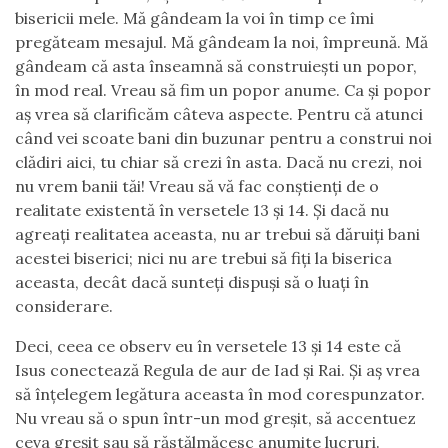
bisericii mele. Mă gândeam la voi în timp ce îmi
pregăteam mesajul. Mă gândeam la noi, împreună. Mă
gândeam că asta înseamnă să construiești un popor,
în mod real. Vreau să fim un popor anume. Ca și popor
aș vrea să clarificăm câteva aspecte. Pentru că atunci
când vei scoate bani din buzunar pentru a construi noi
clădiri aici, tu chiar să crezi în asta. Dacă nu crezi, noi
nu vrem banii tăi! Vreau să vă fac conștienți de o
realitate existentă în versetele 13 și 14. Și dacă nu
agreați realitatea aceasta, nu ar trebui să dăruiți bani
acestei biserici; nici nu are trebui să fiți la biserica
aceasta, decât dacă sunteți dispuși să o luați în
considerare.
Deci, ceea ce observ eu în versetele 13 și 14 este că
Isus conectează Regula de aur de Iad și Rai. Și aș vrea
să înțelegem legătura aceasta în mod corespunzator.
Nu vreau să o spun într-un mod greșit, să accentuez
ceva greșit sau să răstălmăcesc anumite lucruri.