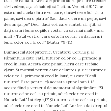
trăit pe Pământ. Acesta e primul lucru pe care trebuie
să-l vedem, așa că haideți să îl citim. Versetul 9: "Cine
este omul acela dintre voi care, dacă-i cere fiul său o
pâine, să-i dea o piatră? Sau, dacă-i cere un pește, să-i
dea un șarpe? Deci, dacă voi, care sunteți răi, știți să
dați daruri bune copiilor voștri, cu cât mai mult - mai
mult - Tatăl vostru, care este în ceruri, va da lucruri
bune celor ce I le cer!" (Matei 7:9-11)
Dumnezeul Atotputernic, Creatorul Cerului și al
Pământului este Tatăl tuturor celor ce-L primesc și
cred în Isus. Acesta este primul lucru care trebuie
văzut. Și motivul pentru care delimitez și zic: "Tuturor
celor ce-L primesc și cred în Isus", nu este "Tatăl
tuturor". Este pentru că aceasta spune Ioan 1:12,
acesta fiind și versetul de memorat al săptămânii: "Și
tuturor celor ce l-au primit, adică celor ce cred în
Numele Lui." Înțelegeți?"Și tuturor celor ce l-au primit,
adică celor ce cred în Numele Lui" Lor le-a dat dreptul