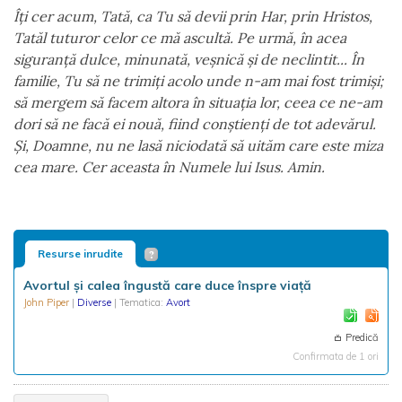
Îți cer acum, Tată, ca Tu să devii prin Har, prin Hristos,
Tatăl tuturor celor ce mă ascultă. Pe urmă, în acea
siguranță dulce, minunată, veșnică și de neclintit... În
familie, Tu să ne trimiți acolo unde n-am mai fost trimiși;
să mergem să facem altora în situația lor, ceea ce ne-am
dori să ne facă ei nouă, fiind conștienți de tot adevărul.
Și, Doamne, nu ne lasă niciodată să uităm care este miza
cea mare. Cer aceasta în Numele lui Isus. Amin.
Resurse inrudite
Avortul și calea îngustă care duce înspre viață
John Piper
|
Diverse
| Tematica:
Avort
Predică
Confirmata de 1 ori