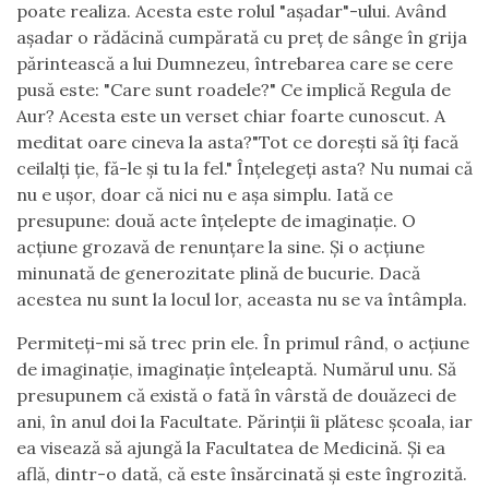
poate realiza. Acesta este rolul "așadar"-ului. Având
așadar o rădăcină cumpărată cu preț de sânge în grija
părintească a lui Dumnezeu, întrebarea care se cere
pusă este: "Care sunt roadele?" Ce implică Regula de
Aur? Acesta este un verset chiar foarte cunoscut. A
meditat oare cineva la asta?"Tot ce dorești să îți facă
ceilalți ție, fă-le și tu la fel." Înțelegeți asta? Nu numai că
nu e ușor, doar că nici nu e așa simplu. Iată ce
presupune: două acte înțelepte de imaginație. O
acțiune grozavă de renunțare la sine. Și o acțiune
minunată de generozitate plină de bucurie. Dacă
acestea nu sunt la locul lor, aceasta nu se va întâmpla.
Permiteți-mi să trec prin ele. În primul rând, o acțiune
de imaginație, imaginație înțeleaptă. Numărul unu. Să
presupunem că există o fată în vârstă de douăzeci de
ani, în anul doi la Facultate. Părinții îi plătesc școala, iar
ea visează să ajungă la Facultatea de Medicină. Și ea
află, dintr-o dată, că este însărcinată și este îngrozită.