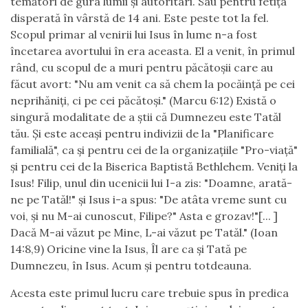
temători de gura lumii și autoritari. Sau pentru fetița
disperată în vârstă de 14 ani. Este peste tot la fel.
Scopul primar al venirii lui Isus în lume n-a fost
încetarea avortului în era aceasta. El a venit, în primul
rând, cu scopul de a muri pentru păcătoșii care au
făcut avort: "Nu am venit ca să chem la pocăință pe cei
neprihăniți, ci pe cei păcătoși." (Marcu 6:12) Există o
singură modalitate de a știi că Dumnezeu este Tatăl
tău. Și este aceași pentru indivizii de la "Planificare
familială", ca și pentru cei de la organizațiile "Pro-viață"
și pentru cei de la Biserica Baptistă Bethlehem. Veniți la
Isus! Filip, unul din ucenicii lui I-a zis: "Doamne, arată-
ne pe Tatăl!" și Isus i-a spus: "De atâta vreme sunt cu
voi, și nu M-ai cunoscut, Filipe?" Asta e grozav!"[... ]
Dacă M-ai văzut pe Mine, L-ai văzut pe Tatăl." (Ioan
14:8,9) Oricine vine la Isus, Îl are ca și Tată pe
Dumnezeu, în Isus. Acum și pentru totdeauna.
Acesta este primul lucru care trebuie spus în predica