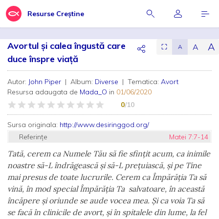
Resurse Creștine
Avortul și calea îngustă care
A
A
⛶
A
duce înspre viață
Autor:
John Piper
| Album:
Diverse
| Tematica:
Avort
Resursa adaugata de
Mada_O
in
01/06/2020
0
/10
Sursa originala:
http://www.desiringgod.org/
Referințe
Matei 7:7-14
Tată, cerem ca Numele Tău să fie sfințit acum, ca inimile
noastre să-L îndrăgească și să-L prețuiască, și pe Tine
mai presus de toate lucrurile. Cerem ca Împărăția Ta să
vină, în mod special Împărăția Ta salvatoare, în această
încăpere și oriunde se aude vocea mea. Și ca voia Ta să
se facă în clinicile de avort, și în spitalele din lume, la fel