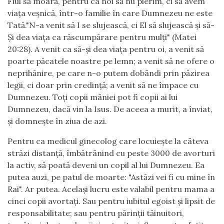
Fiul să moară, pentru ca noi să nu pierim, ci să avem
viața veșnică, într-o familie în care Dumnezeu ne este
Tată."N-a venit să I se slujească, ci El să slujească și să-
Și dea viața ca răscumpărare pentru mulți" (Matei
20:28). A venit ca să-și dea viața pentru oi, a venit să
poarte păcatele noastre pe lemn; a venit să ne ofere o
neprihănire, pe care n-o putem dobândi prin păzirea
legii, ci doar prin credință; a venit să ne împace cu
Dumnezeu. Toți copii mâniei pot fi copii ai lui
Dumnezeu, dacă vin la Isus. De aceea a murit, a înviat,
și domnește în ziua de azi.
Pentru ca medicul ginecolog care locuiește la câteva
străzi distanță, îmbătrânind cu peste 3000 de avorturi
la activ, să poată deveni un copil al lui Dumnezeu. Ea
putea auzi, pe patul de moarte: "Astăzi vei fi cu mine în
Rai". Ar putea. Același lucru este valabil pentru mama a
cinci copii avortați. Sau pentru iubitul egoist și lipsit de
responsabilitate; sau pentru părinții tăinuitori,