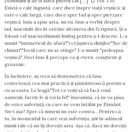
Domnului și de la slava puterii Lui [... ]" (2 Tes. 1:9)
Există o cale îngustă, care duce înspre viață veșnică; și
este o cale largă, care duce spre Iad și spre pierzare
veșnică. Isus a spus asta, nu eu. Isus a vorbit despre
iad, mai mult decât oricine altcineva din Scriptură. Și a
folosit cel mai neobișnuit limbaj pentru a-l descrie. L-a
numit "întunericul de afară","ccrâșnirea dinților","loc de
chinuri","focul care nu se stinge", l-a numit "pedeapsa
veșnică". Deci Isus îl percepe ca și etern, conștient și
groaznic.
În încheiere, aș vrea să demonstrez că Isus
conectează cea mai practică și pământească porunca
cu aceasta. Le leagă."Tot ce voiți să vă facă vouă
oamenii, faceți-le și voi la fel" înseamnă, că ne va păsa
de orice suferință cu care ne vom întâlni pe Pământ.
Nu-i așa? Sper că nimeni nu este contra... Pentru că
tu, în momentul în care vezi suferința, știi în adâncul
inimii tale că nu îți dorești asta. Așa că, dacă nu dorești