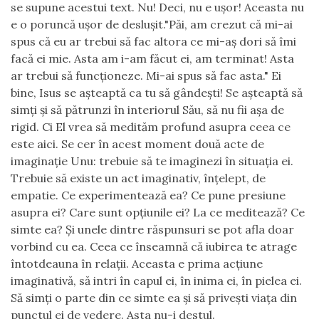
se supune acestui text. Nu! Deci, nu e ușor! Aceasta nu
e o poruncă ușor de deslușit."Păi, am crezut că mi-ai
spus că eu ar trebui să fac altora ce mi-aș dori să îmi
facă ei mie. Asta am i-am făcut ei, am terminat! Asta
ar trebui să funcționeze. Mi-ai spus să fac asta." Ei
bine, Isus se așteaptă ca tu să gândești! Se așteaptă să
simți și să pătrunzi în interiorul Său, să nu fii așa de
rigid. Ci El vrea să medităm profund asupra ceea ce
este aici. Se cer în acest moment două acte de
imaginație Unu: trebuie să te imaginezi în situația ei.
Trebuie să existe un act imaginativ, înțelept, de
empatie. Ce experimentează ea? Ce pune presiune
asupra ei? Care sunt opțiunile ei? La ce meditează? Ce
simte ea? Și unele dintre răspunsuri se pot afla doar
vorbind cu ea. Ceea ce înseamnă că iubirea te atrage
întotdeauna în relații. Aceasta e prima acțiune
imaginativă, să intri în capul ei, în inima ei, în pielea ei.
Să simți o parte din ce simte ea și să privești viața din
punctul ei de vedere. Asta nu-i destul.