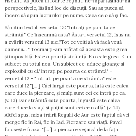
riscant. Aș putea fii foarte reținut, ne-mpărtășindu-mi
perspectivele, lăsând loc de discuții. Sau aș putea să
încerc să spun lucrurilor pe nume. Ceea ce o să și fac.
Să citim textul, versetul 13: "Intrați pe poarta ce
strâmtă." Ce înseamnă asta? Ăsta-i versetul 12, Isus nu
a zvârlit versetul 13 aici."Tot ce voiți să vă facă vouă
oamenii... " Tocmai ți-am arătat că aceasta este grea
și imposibilă. Este o poartă strâmtă. E o cale grea. E un
subiect cu totul nou. Un subiect ce-aduce gloanțe și
explozibil cu el."Intrați pe poarta ce strâmtă" -
versetul 12 - "Intrati pe poarta ce strâmta" este
versetul 12."[... ] Căci largă este poarta, lată este calea
care duce la pierzare, și mulți sunt cei ce intră pe ea.
(v. 13) Dar strâmtă este poarta, îngustă este calea
care duce la viață și puțini sunt cei ce o află." (v. 14)
Altfel spus, miza trăirii Regulii de Aur este faptul că vei
merge fie în Rai, fie în Iad. Pierzare sau viață. Pavel
folosește fraza: "[... ] o pierzare veșnică de la fața