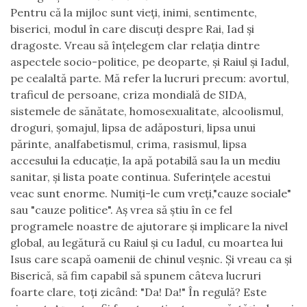
Pentru că la mijloc sunt vieți, inimi, sentimente,
biserici, modul în care discuți despre Rai, Iad și
dragoste. Vreau să înțelegem clar relația dintre
aspectele socio-politice, pe deoparte, și Raiul și Iadul,
pe cealaltă parte. Mă refer la lucruri precum: avortul,
traficul de persoane, criza mondială de SIDA,
sistemele de sănătate, homosexualitate, alcoolismul,
droguri, șomajul, lipsa de adăposturi, lipsa unui
părinte, analfabetismul, crima, rasismul, lipsa
accesului la educație, la apă potabilă sau la un mediu
sanitar, și lista poate continua. Suferințele acestui
veac sunt enorme. Numiți-le cum vreți,"cauze sociale"
sau "cauze politice". Aș vrea să știu în ce fel
programele noastre de ajutorare și implicare la nivel
global, au legătură cu Raiul și cu Iadul, cu moartea lui
Isus care scapă oamenii de chinul veșnic. Și vreau ca și
Biserică, să fim capabil să spunem câteva lucruri
foarte clare, toți zicând: "Da! Da!" În regulă? Este