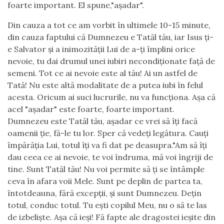
foarte important. El spune,"așadar".
Din cauza a tot ce am vorbit în ultimele 10-15 minute,
din cauza faptului că Dumnezeu e Tatăl tău, iar Isus ți-
e Salvator și a inimozității Lui de a-ți împlini orice
nevoie, tu dai drumul unei iubiri necondiționate față de
semeni. Tot ce ai nevoie este al tău! Ai un astfel de
Tată! Nu este altă modalitate de a putea iubi în felul
acesta. Oricum ai suci lucrurile, nu va funcționa. Așa că
acel "așadar" este foarte, foarte important.
Dumnezeu este Tatăl tău, așadar ce vrei să îți facă
oamenii ție, fă-le tu lor. Sper că vedeți legătura. Cauți
împărăția Lui, totul îți va fi dat pe deasupra."Am să îți
dau ceea ce ai nevoie, te voi îndruma, mă voi îngriji de
tine. Sunt Tatăl tău! Nu voi permite să ți se întâmple
ceva în afara voii Mele. Sunt pe deplin de partea ta,
întotdeauna, fără excepții, și sunt Dumnezeu. Dețin
totul, conduc totul. Tu ești copilul Meu, nu o să te las
de izbeliște. Așa că ieși! Fă fapte ale dragostei ieșite din