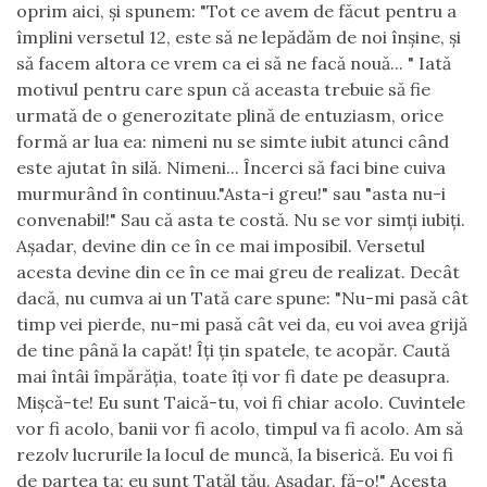
oprim aici, și spunem: "Tot ce avem de făcut pentru a
împlini versetul 12, este să ne lepădăm de noi înșine, și
să facem altora ce vrem ca ei să ne facă nouă... " Iată
motivul pentru care spun că aceasta trebuie să fie
urmată de o generozitate plină de entuziasm, orice
formă ar lua ea: nimeni nu se simte iubit atunci când
este ajutat în silă. Nimeni... Încerci să faci bine cuiva
murmurând în continuu."Asta-i greu!" sau "asta nu-i
convenabil!" Sau că asta te costă. Nu se vor simți iubiți.
Așadar, devine din ce în ce mai imposibil. Versetul
acesta devine din ce în ce mai greu de realizat. Decât
dacă, nu cumva ai un Tată care spune: "Nu-mi pasă cât
timp vei pierde, nu-mi pasă cât vei da, eu voi avea grijă
de tine până la capăt! Îți țin spatele, te acopăr. Caută
mai întâi împărăția, toate îți vor fi date pe deasupra.
Mișcă-te! Eu sunt Taică-tu, voi fi chiar acolo. Cuvintele
vor fi acolo, banii vor fi acolo, timpul va fi acolo. Am să
rezolv lucrurile la locul de muncă, la biserică. Eu voi fi
de partea ta; eu sunt Tatăl tău. Așadar, fă-o!" Acesta