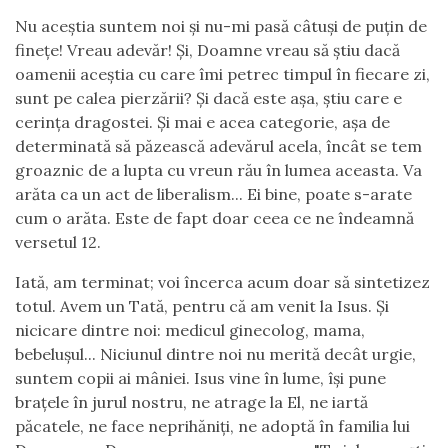
Nu aceștia suntem noi și nu-mi pasă câtuși de puțin de
finețe! Vreau adevăr! Și, Doamne vreau să știu dacă
oamenii aceștia cu care îmi petrec timpul în fiecare zi,
sunt pe calea pierzării? Și dacă este așa, știu care e
cerința dragostei. Și mai e acea categorie, așa de
determinată să păzească adevărul acela, încât se tem
groaznic de a lupta cu vreun rău în lumea aceasta. Va
arăta ca un act de liberalism... Ei bine, poate s-arate
cum o arăta. Este de fapt doar ceea ce ne îndeamnă
versetul 12.
Iată, am terminat; voi încerca acum doar să sintetizez
totul. Avem un Tată, pentru că am venit la Isus. Și
nicicare dintre noi: medicul ginecolog, mama,
bebelușul... Niciunul dintre noi nu merită decât urgie,
suntem copii ai mâniei. Isus vine în lume, își pune
brațele în jurul nostru, ne atrage la El, ne iartă
păcatele, ne face neprihăniți, ne adoptă în familia lui