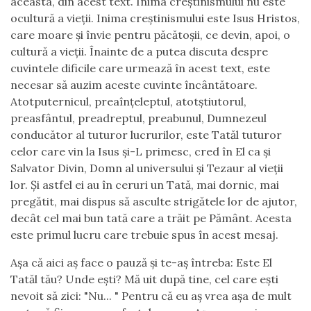
aceasta, din acest text. Inima creștinismului nu este
ocultură a vieții. Inima creștinismului este Isus Hristos,
care moare și învie pentru păcătoșii, ce devin, apoi, o
cultură a vieții. Înainte de a putea discuta despre
cuvintele dificile care urmează în acest text, este
necesar să auzim aceste cuvinte încântătoare.
Atotputernicul, preaînțeleptul, atotștiutorul,
preasfântul, preadreptul, preabunul, Dumnezeul
conducător al tuturor lucrurilor, este Tatăl tuturor
celor care vin la Isus și-L primesc, cred în El ca și
Salvator Divin, Domn al universului și Tezaur al vieții
lor. Și astfel ei au în ceruri un Tată, mai dornic, mai
pregătit, mai dispus să asculte strigătele lor de ajutor,
decât cel mai bun tată care a trăit pe Pământ. Acesta
este primul lucru care trebuie spus în acest mesaj.
Așa că aici aș face o pauză și te-aș întreba: Este El
Tatăl tău? Unde ești? Mă uit după tine, cel care ești
nevoit să zici: "Nu... " Pentru că eu aș vrea așa de mult