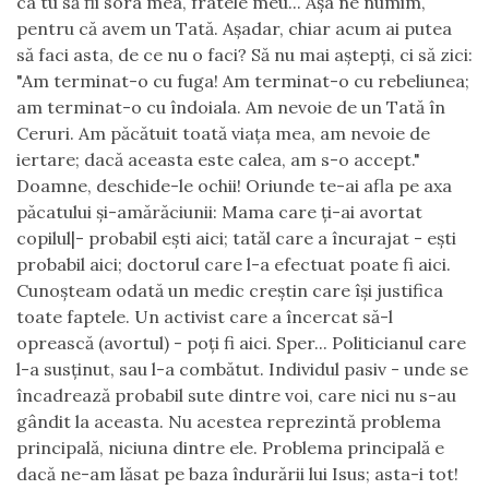
ca tu să fii sora mea, fratele meu... Așa ne numim,
pentru că avem un Tată. Așadar, chiar acum ai putea
să faci asta, de ce nu o faci? Să nu mai aștepți, ci să zici:
"Am terminat-o cu fuga! Am terminat-o cu rebeliunea;
am terminat-o cu îndoiala. Am nevoie de un Tată în
Ceruri. Am păcătuit toată viața mea, am nevoie de
iertare; dacă aceasta este calea, am s-o accept."
Doamne, deschide-le ochii! Oriunde te-ai afla pe axa
păcatului și-amărăciunii: Mama care ți-ai avortat
copilul|- probabil ești aici; tatăl care a încurajat - ești
probabil aici; doctorul care l-a efectuat poate fi aici.
Cunoșteam odată un medic creștin care își justifica
toate faptele. Un activist care a încercat să-l
oprească (avortul) - poți fi aici. Sper... Politicianul care
l-a susținut, sau l-a combătut. Individul pasiv - unde se
încadrează probabil sute dintre voi, care nici nu s-au
gândit la aceasta. Nu acestea reprezintă problema
principală, niciuna dintre ele. Problema principală e
dacă ne-am lăsat pe baza îndurării lui Isus; asta-i tot!