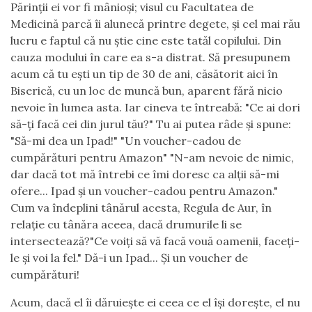
Părinții ei vor fi mânioși; visul cu Facultatea de
Medicină parcă îi alunecă printre degete, și cel mai rău
lucru e faptul că nu știe cine este tatăl copilului. Din
cauza modului în care ea s-a distrat. Să presupunem
acum că tu ești un tip de 30 de ani, căsătorit aici în
Biserică, cu un loc de muncă bun, aparent fără nicio
nevoie în lumea asta. Iar cineva te întreabă: "Ce ai dori
să-ți facă cei din jurul tău?" Tu ai putea râde și spune:
"Să-mi dea un Ipad!" "Un voucher-cadou de
cumpărături pentru Amazon" "N-am nevoie de nimic,
dar dacă tot mă întrebi ce îmi doresc ca alții să-mi
ofere... Ipad și un voucher-cadou pentru Amazon."
Cum va îndeplini tânărul acesta, Regula de Aur, în
relație cu tânăra aceea, dacă drumurile li se
intersectează?"Ce voiți să vă facă vouă oamenii, faceți-
le și voi la fel." Dă-i un Ipad... Și un voucher de
cumpărături!
Acum, dacă el îi dăruiește ei ceea ce el își dorește, el nu