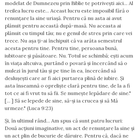
modelat de Dumnezeu prin Biblie te potrivești aici... Al
treilea lucru este... Aceast lucru este imposibil fără o
renunțare la sine uriașă. Pentru că nu asta ai avut
plănuit pentru această după-masă. Nu aceasta ai
plănuit cu timpul tău; nu e genul de stres prin care vei
trece. Nu așa ți-ai închipuit că va arăta semestrul
acesta pentru tine. Pentru tine, persoana bună,
iubitoare și păsătoare. Nu. Totul se schimbă; ești acum
în viața altcuiva, purtând o povară și încercând să o
mulezi în jurul tău și pe tine în ea, încercând să
deslușești care ar fi aici purtarea plină de iubire. Și
asta înseamnă o opreliște clară pentru tine, de la a fi
tot ce ai fi vrut tu să fii. Se numește lepădare de sine."
[... ] Să se lepede de sine, să-și ia crucea și să Mă
urmeze." (Luca 9:23)
Și, în ultimul rând... Am spus că sunt patru lucruri:
Două acțiuni imaginative, un act de renunțare la sine și
un act plin de bucurie de dăruire. Pentru că, dacă ne