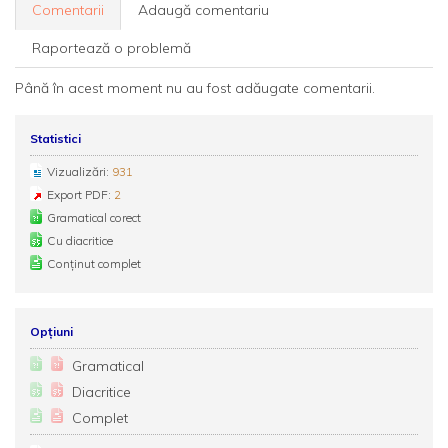
Comentarii
Adaugă comentariu
Raportează o problemă
Până în acest moment nu au fost adăugate comentarii.
Statistici
Vizualizări:
931
Export PDF:
2
Gramatical corect
Cu diacritice
Conținut complet
Opțiuni
Gramatical
Diacritice
Complet