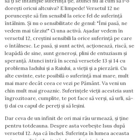
să ți se întâmple suferința ție, atunci nu ai cum să i-o
dorești oricui altcuiva? E limpede! Versetul 12 ne
poruncește să fim sensibil la orice fel de suferință
întâlnim. Și nu o sensibilitate de genul: "Îmi pasă, ne
vedem mai târziu!" Ci una activă. Așadar vedem în
versetul 12, creștini sensibili la orice suferință pe care
o întâlnesc. Le pasă, și sunt activi, acționează, riscă, se
leapădă de sine, sunt generoși, plini de entuziasm și
speranță. Atunci intră în scenă versetele 13 și 14 cu
problema Iadului și a Raiului, a vieții și a pierzării. Cu
alte cuvinte, este posibilă o suferință mai mare, mult
mai mare decât ceea ce vezi pe Pământ. Va veni un
chin mult mai groaznic. Suferințele vieții acesteia sunt
îngrozitoare, cumplite, te pot face să verși, să urli, să-
ți dai cu capul de pereți și să leșini.
Dar ceva de un infinit de ori mai rău urmează, și ține
pentru totdeauna. Despre asta vorbește Isus după
versetul 12. Așa că închei. Suferința în lumea aceasta