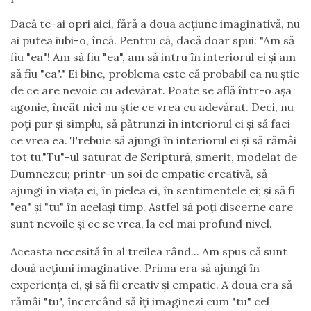
Dacă te-ai opri aici, fără a doua acțiune imaginativă, nu
ai putea iubi-o, încă. Pentru că, dacă doar spui: "Am să
fiu "ea"! Am să fiu "ea", am să intru în interiorul ei și am
să fiu "ea"." Ei bine, problema este că probabil ea nu știe
de ce are nevoie cu adevărat. Poate se află într-o așa
agonie, încât nici nu știe ce vrea cu adevărat. Deci, nu
poți pur și simplu, să pătrunzi în interiorul ei și să faci
ce vrea ea. Trebuie să ajungi în interiorul ei și să rămâi
tot tu."Tu"-ul saturat de Scriptură, smerit, modelat de
Dumnezeu; printr-un soi de empatie creativă, să
ajungi în viața ei, în pielea ei, în sentimentele ei; și să fi
"ea" și "tu" în același timp. Astfel să poți discerne care
sunt nevoile și ce se vrea, la cel mai profund nivel.
Aceasta necesită în al treilea rând... Am spus că sunt
două acțiuni imaginative. Prima era să ajungi în
experiența ei, și să fii creativ și empatic. A doua era să
rămâi "tu", încercând să îți imaginezi cum "tu" cel