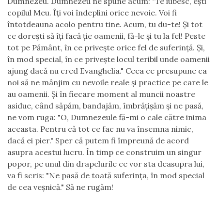
Dumnezeu. Dumnezeu ne spune acum: "Te iubesc, ești
copilul Meu. Îți voi îndeplini orice nevoie. Voi fi
întotdeauna acolo pentru tine. Acum, tu du-te! Și tot
ce dorești să îți facă ție oamenii, fă-le și tu la fel! Peste
tot pe Pământ, în ce privește orice fel de suferință. Și,
în mod special, în ce privește locul teribil unde oamenii
ajung dacă nu cred Evanghelia." Ceea ce presupune ca
noi să ne mânjim cu nevoile reale și practice pe care le
au oamenii. Și în fiecare moment al muncii noastre
asidue, când săpăm, bandajăm, îmbrățișăm și ne pasă,
ne vom ruga: "O, Dumnezeule fă-mi o cale către inima
aceasta. Pentru că tot ce fac nu va însemna nimic,
dacă ei pier." Sper că putem fi împreună de acord
asupra acestui lucru. În timp ce construim un singur
popor, pe unul din drapelurile ce vor sta deasupra lui,
va fi scris: "Ne pasă de toată suferința, în mod special
de cea veșnică." Să ne rugăm!