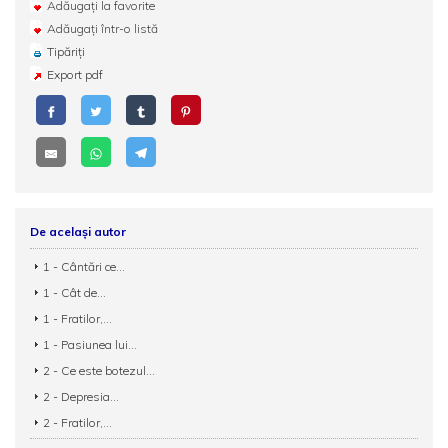
Adăugați la favorite
Adăugați într-o listă
Tipăriți
Export pdf
De același autor
1 - Cântări ce...
1 - Cât de...
1 - Fratilor,...
1 - Pasiunea lui...
2 - Ce este botezul...
2 - Depresia...
2 - Fratilor,...