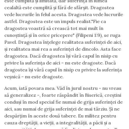
este cumplită și limitată, dar suferința în lumea
cealaltă este cumplită și fără de sfârșit. Dragostea
vede lucrurile în felul acesta. Dragostea vede lucrurile
astfel. Dragostea este un impuls realist."Fie ca
dragostea voastră să crească tot mai mult în
cunoștință și în orice pricepere" (Filipeni 1:9), se ruga
Pavel. Dragostea înțelege realitatea suferinței de aici,
și realitatea mai rea a suferinței de dincolo. Asta face
dragostea. Dacă dragostea își vâră capul în nisip cu
privire la suferința de aici - nu este dragoste. Dacă
dragostea își vâră capul în nisip cu privire la suferința
veșnică - nu este dragoste.
Acum, iată povara mea. Văd în jurul nostru - nu vreau
să generalizez -, foarte răspândit în Biserică, creștini
conduși în mod special fie numai de grija suferinței de
aici, sau numai de grija suferinței de mai târziu. Și ne
despărțim în aceste două tabere. Eu militez pentru
cauza dreptății, a vieții, a integralității, a păcii și a