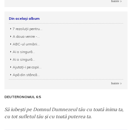
Inainte
Din același album
7 rezoluții pentru...
A doua venire -...
ABC-ul urmării...
Ai o singură...
Ai o singură...
Ajutați-i pe copii...
Apă din stâncă...
Inainte
DEUTERONOMUL 6:5
Să iubeşti pe Domnul Dumnezeul tău cu toată inima ta,
cu tot sufletul tău şi cu toată puterea ta.