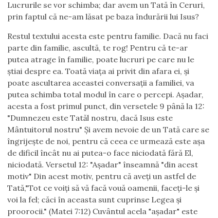
Lucrurile se vor schimba; dar avem un Tată în Ceruri,
prin faptul că ne-am lăsat pe baza îndurării lui Isus?
Restul textului acesta este pentru familie. Dacă nu faci
parte din familie, ascultă, te rog! Pentru că te-ar
putea atrage în familie, poate lucruri pe care nu le
știai despre ea. Toată viața ai privit din afara ei, și
poate ascultarea aceastei conversații a familiei, va
putea schimba total modul în care o percepi. Așadar,
acesta a fost primul punct, din versetele 9 până la 12:
"Dumnezeu este Tatăl nostru, dacă Isus este
Mântuitorul nostru" Și avem nevoie de un Tată care se
îngrijește de noi, pentru că ceea ce urmează este așa
de dificil încât nu ai putea-o face niciodată fără El,
niciodată. Versetul 12: "Așadar" înseamnă "din acest
motiv" Din acest motiv, pentru că aveți un astfel de
Tată,"Tot ce voiți să vă facă vouă oamenii, faceți-le și
voi la fel; căci în aceasta sunt cuprinse Legea și
proorocii." (Matei 7:12) Cuvântul acela "așadar" este