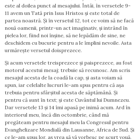
este al doilea punct al mesajului. Întâi, în versetele 9-
11 avem un Tată prin Isus Hristos și este total de
partea noastră. Și în versetul 12, tot ce voim să ne facă
nouă oamenii, printr-un act imaginativ, și intrând în
pielea lor, fiind noi înșine, să ne lepădăm de sine, ne
deschidem cu bucurie pentru a le împlini nevoile. Asta
urmărește versetul doisprezece.
Și acum versetele treisprezece și paisprezece, au fost
motorul acestui mesaj; trebuie să recunosc. Am scris
mesajul acesta de la coadă la cap, și asta voiam să
spun, iar celelalte lucruri le-am spus pentru că așa
trebuia pentru sfârșitul acesta de săptămână. Și
pentru că sunt în text; și este Cuvântul lui Dumnezeu.
Dar versetele 13 și 14 îmi apasă pe inimă acum. Ard în
interiorul meu, încă din octombrie, când mă
pregăteam pentru mesajul meu la Congresul pentru
Evanghelizare Mondială din Lausanne, Africa de Sud. Și
ce le-am spus lor, aș vrea să vă vorbesc pe scurt vouă,