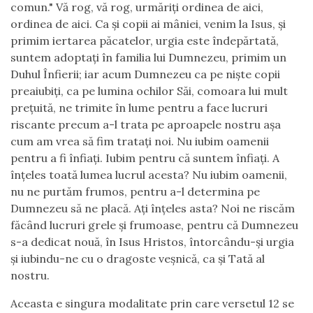
comun." Vă rog, vă rog, urmăriți ordinea de aici,
ordinea de aici. Ca și copii ai mâniei, venim la Isus, și
primim iertarea păcatelor, urgia este îndepărtată,
suntem adoptați în familia lui Dumnezeu, primim un
Duhul Înfierii; iar acum Dumnezeu ca pe niște copii
preaiubiți, ca pe lumina ochilor Săi, comoara lui mult
prețuită, ne trimite în lume pentru a face lucruri
riscante precum a-l trata pe aproapele nostru așa
cum am vrea să fim tratați noi. Nu iubim oamenii
pentru a fi înfiați. Iubim pentru că suntem înfiați. A
înțeles toată lumea lucrul acesta? Nu iubim oamenii,
nu ne purtăm frumos, pentru a-l determina pe
Dumnezeu să ne placă. Ați înțeles asta? Noi ne riscăm
făcând lucruri grele și frumoase, pentru că Dumnezeu
s-a dedicat nouă, în Isus Hristos, întorcându-și urgia
și iubindu-ne cu o dragoste veșnică, ca și Tată al
nostru.
Aceasta e singura modalitate prin care versetul 12 se