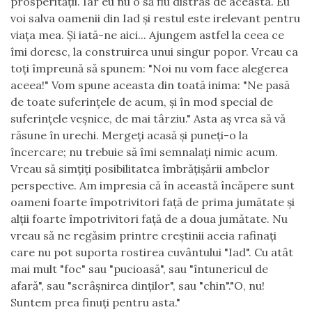
prosperității. Iar eu nu o să fiu distras de aceasta. Eu
voi salva oamenii din Iad și restul este irelevant pentru
viața mea. Și iată-ne aici... Ajungem astfel la ceea ce
îmi doresc, la construirea unui singur popor. Vreau ca
toți împreună să spunem: "Noi nu vom face alegerea
aceea!" Vom spune aceasta din toată inima: "Ne pasă
de toate suferințele de acum, și în mod special de
suferințele veșnice, de mai târziu." Asta aș vrea să vă
răsune în urechi. Mergeți acasă și puneți-o la
încercare; nu trebuie să îmi semnalați nimic acum.
Vreau să simțiți posibilitatea îmbrățișării ambelor
perspective. Am impresia că în această încăpere sunt
oameni foarte împotrivitori față de prima jumătate și
alții foarte împotrivitori față de a doua jumătate. Nu
vreau să ne regăsim printre creștinii aceia rafinați
care nu pot suporta rostirea cuvântului "Iad". Cu atât
mai mult "foc" sau "pucioasă", sau "întunericul de
afară", sau "scrâșnirea dinților", sau "chin"."O, nu!
Suntem prea finuți pentru asta."