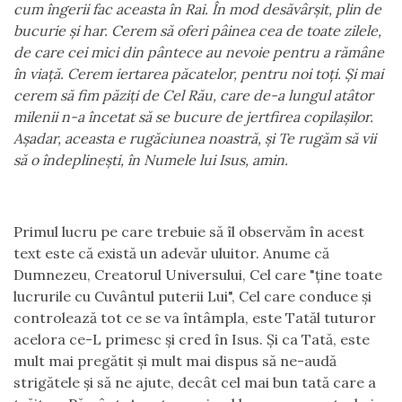
cum îngerii fac aceasta în Rai. În mod desăvârșit, plin de
bucurie și har. Cerem să oferi pâinea cea de toate zilele,
de care cei mici din pântece au nevoie pentru a rămâne
în viață. Cerem iertarea păcatelor, pentru noi toți. Și mai
cerem să fim păziți de Cel Rău, care de-a lungul atâtor
milenii n-a încetat să se bucure de jertfirea copilașilor.
Așadar, aceasta e rugăciunea noastră, și Te rugăm să vii
să o îndeplinești, în Numele lui Isus, amin.
Primul lucru pe care trebuie să îl observăm în acest
text este că există un adevăr uluitor. Anume că
Dumnezeu, Creatorul Universului, Cel care "ține toate
lucrurile cu Cuvântul puterii Lui", Cel care conduce și
controlează tot ce se va întâmpla, este Tatăl tuturor
acelora ce-L primesc și cred în Isus. Și ca Tată, este
mult mai pregătit și mult mai dispus să ne-audă
strigătele și să ne ajute, decât cel mai bun tată care a