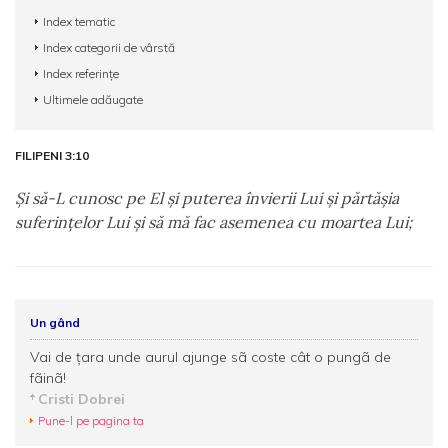
Index tematic
Index categorii de vârstă
Index referințe
Ultimele adăugate
FILIPENI 3:10
Şi să-L cunosc pe El şi puterea învierii Lui şi părtăşia
suferinţelor Lui şi să mă fac asemenea cu moartea Lui;
Un gând
Vai de ţara unde aurul ajunge sã coste cât o pungã de
fãinã!
Cristi Dobrei
Pune-l pe pagina ta