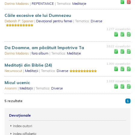
Dorina Madaras
|
REPENTANCE
| Tematica:
Meditație
Căile excesive ale lui Dumnezeu
Deborah P. Spooner
|
Devoțional pentru femei
| Tematica:
Diverse
1.277 vizualizări
3.622 vizualizări
Da Doamne, am păcătuit împotriva Ta
Dorina Madaras
|
fara album
| Tematica:
Meditație
1.399 vizualizări
Meditații din Biblie (24)
Necunoscut
|
Meditații
| Tematica:
Diverse
1.333 vizualizări
Micul ucenic
Anonim
|
Meditații
| Tematica:
Diverse
5 rezultate
1
Devoționale
Index autori
Index alfabetic