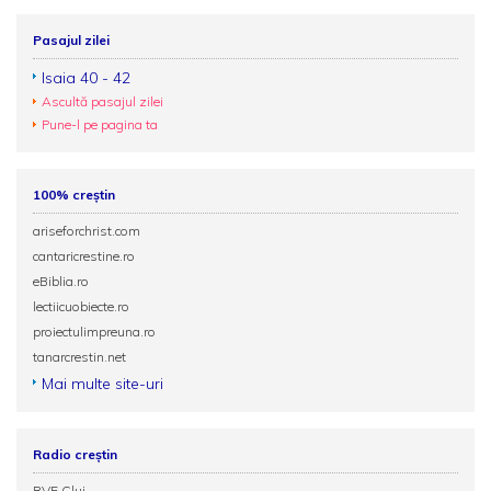
Pasajul zilei
Isaia 40 - 42
Ascultă pasajul zilei
Pune-l pe pagina ta
100% creștin
ariseforchrist.com
cantaricrestine.ro
eBiblia.ro
lectiicuobiecte.ro
proiectulimpreuna.ro
tanarcrestin.net
Mai multe site-uri
Radio creștin
RVE Cluj