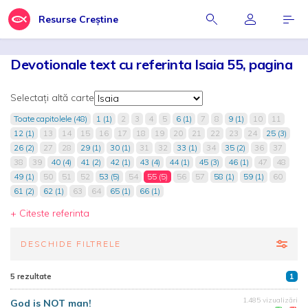
Resurse Creștine
Devotionale text cu referinta Isaia 55, pagina
Selectați altă carte
Toate capitolele (48)
1 (1)
2
3
4
5
6 (1)
7
8
9 (1)
10
11
12 (1)
13
14
15
16
17
18
19
20
21
22
23
24
25 (3)
26 (2)
27
28
29 (1)
30 (1)
31
32
33 (1)
34
35 (2)
36
37
38
39
40 (4)
41 (2)
42 (1)
43 (4)
44 (1)
45 (3)
46 (1)
47
48
49 (1)
50
51
52
53 (5)
54
55 (5)
56
57
58 (1)
59 (1)
60
61 (2)
62 (1)
63
64
65 (1)
66 (1)
+ Citeste referinta
DESCHIDE FILTRELE
5 rezultate
1
1.485 vizualizări
God is NOT man!