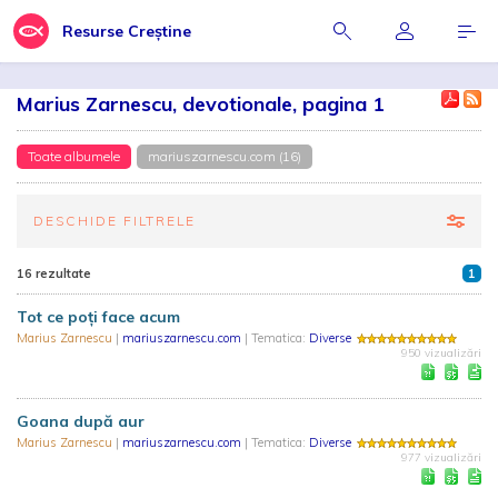
Resurse Creștine
Marius Zarnescu, devotionale, pagina 1
Toate albumele
mariuszarnescu.com (16)
DESCHIDE FILTRELE
16 rezultate
1
Tot ce poți face acum
Marius Zarnescu
|
mariuszarnescu.com
| Tematica:
Diverse
950 vizualizări
Goana după aur
Marius Zarnescu
|
mariuszarnescu.com
| Tematica:
Diverse
977 vizualizări