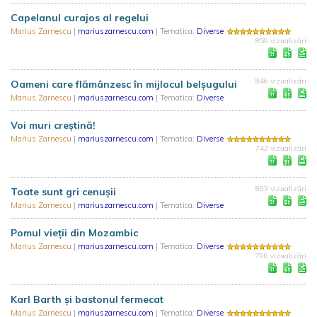
Capelanul curajos al regelui
Marius Zarnescu
|
mariuszarnescu.com
| Tematica:
Diverse
859 vizualizări
846 vizualizări
Oameni care flămânzesc în mijlocul belșugului
Marius Zarnescu
|
mariuszarnescu.com
| Tematica:
Diverse
Voi muri creștină!
Marius Zarnescu
|
mariuszarnescu.com
| Tematica:
Diverse
742 vizualizări
803 vizualizări
Toate sunt gri cenușii
Marius Zarnescu
|
mariuszarnescu.com
| Tematica:
Diverse
Pomul vieții din Mozambic
Marius Zarnescu
|
mariuszarnescu.com
| Tematica:
Diverse
796 vizualizări
Karl Barth și bastonul fermecat
Marius Zarnescu
|
mariuszarnescu.com
| Tematica:
Diverse