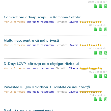
1.040 vizualizări
Convertirea arhiepiscopului Romano-Catolic
Marius Zarnescu
|
mariuszarnescu.com
| Tematica:
Diverse
891 vizualizări
Mulțumesc pentru că mă privești
Marius Zarnescu
|
mariuszarnescu.com
| Tematica:
Diverse
911 vizualizări
D-Day: LCVP, bărcuța ce a câștigat războiul
Marius Zarnescu
|
mariuszarnescu.com
| Tematica:
Diverse
891 vizualizări
Povestea lui Jim Davidson. Cuvintele ce aduc viață
Marius Zarnescu
|
mariuszarnescu.com
| Tematica:
Diverse
784 vizualizări
Gesturi rare, de oameni mari