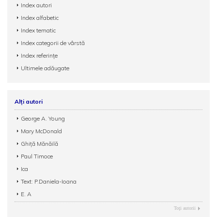
Index autori
Index alfabetic
Index tematic
Index categorii de vârstă
Index referințe
Ultimele adăugate
Alți autori
George A. Young
Mary McDonald
Ghiță Mănăilă
Paul Timoce
Ica
Text: P.Daniela-Ioana
E. A
Toţi autorii