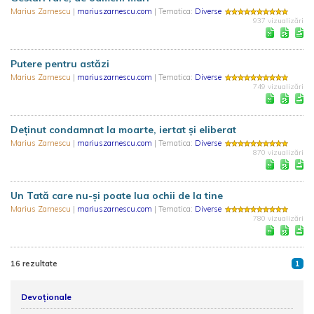
Marius Zarnescu
|
mariuszarnescu.com
| Tematica:
Diverse
937 vizualizări
Putere pentru astăzi
Marius Zarnescu
|
mariuszarnescu.com
| Tematica:
Diverse
749 vizualizări
Deținut condamnat la moarte, iertat și eliberat
Marius Zarnescu
|
mariuszarnescu.com
| Tematica:
Diverse
870 vizualizări
Un Tată care nu-și poate lua ochii de la tine
Marius Zarnescu
|
mariuszarnescu.com
| Tematica:
Diverse
780 vizualizări
16 rezultate
1
Devoționale