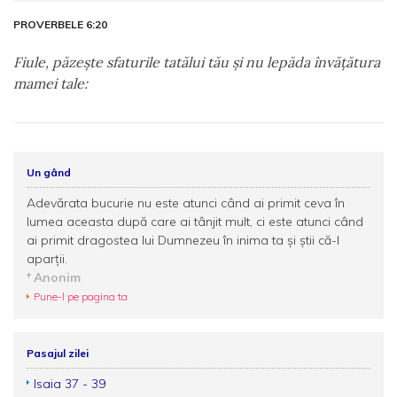
PROVERBELE 6:20
Fiule, păzeşte sfaturile tatălui tău şi nu lepăda învăţătura
mamei tale:
Un gând
Adevărata bucurie nu este atunci când ai primit ceva în
lumea aceasta după care ai tânjit mult, ci este atunci când
ai primit dragostea lui Dumnezeu în inima ta şi ştii că-I
aparţii.
Anonim
Pune-l pe pagina ta
Pasajul zilei
Isaia 37 - 39