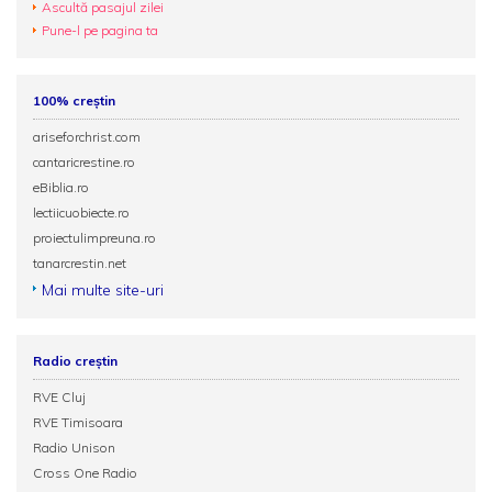
Ascultă pasajul zilei
Pune-l pe pagina ta
100% creștin
ariseforchrist.com
cantaricrestine.ro
eBiblia.ro
lectiicuobiecte.ro
proiectulimpreuna.ro
tanarcrestin.net
Mai multe site-uri
Radio creștin
RVE Cluj
RVE Timisoara
Radio Unison
Cross One Radio