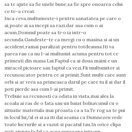
sa te ajute sa fie unele bune,sa fie spre onoarea celui
ce te-a creat.
Inca ceva,multumeste-i pentru sanatatea pe care o
ai,poate ai sa incepi sa razi,dar asa cum o ai
acum,Domnul poate sa ti-o ia intr-o
secunda.Gandeste-te ca mergi cu o masina si ai un
accident,ramai paralizat pentru totdeauna.Iti va
parea rau ca nu I-ai multumit acuma pentru tot ce
primesti din mana Lui.Faptul ca ai doua maini e un
miracol,picioare sau faptul ca vezi.Fii multumitor si
recunoscator pentru ce ai primit.Sunt multi care sunt
orbi si ar vrea sa primeasca darul pe care tu il ai dar il
poti pierde asa cum l-ai primit.
Trebuie sa recunosti ca odata in viata,mai ales la
scoala ai ras de o fata sau un baiat bolnav,unul cu o
situatie materiala mai proasta ca a ta.Te rog sa te pui
in locul lui/al ei si sa iti dai seama ca Dumnezeu vede
toate lucrurile si a vazut si pacatul tau.In orice clipa
poti ajunge la fel ca acea persoana,intr-un