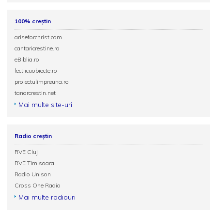
100% creștin
ariseforchrist.com
cantaricrestine.ro
eBiblia.ro
lectiicuobiecte.ro
proiectulimpreuna.ro
tanarcrestin.net
Mai multe site-uri
Radio creștin
RVE Cluj
RVE Timisoara
Radio Unison
Cross One Radio
Mai multe radiouri