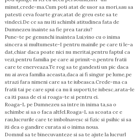
minut,crede-ma.Cum poti atat de usor sa mori,sau sa
patesti ceva foarte grav,atat de greu este sa te
vindeci.De ce sa nu iti schimbi atitudinea fata de
Dumnezeu inainte sa fie prea tarziu?
Pune-te pe genunchi inaintea Lui,vino cu o inima
sincera si multumeste-I pentru mainile pe care ti le-a
dat,chiar daca poate nici nu meritai,pentru faptul ca
vezi,pentru familia pe care ai primit-o,pentru fratii
care te enerveaza.Te rog sa te gandesti un pic daca
nu ai avea familia aceasta,daca ai fi singur pe lume,pe
strazi fara nimeni care sa te iubeasca.Crede-ma ca
fratii tai pe care spui ca nu ii suporti,te iubesc,arata-le
ca iti pasa de ei si roaga-te si pentru ei.
Roaga-L pe Dumnezeu sa intre in inima ta,sa o
schimbe si sa o faca altfel.Roaga-L sa scoata ce e
rau,lucrurile care te imbolnavesc si fizic si psihic si sa
iti dea o gandire curata si o inima noua.
Domnul sa te binecuvanteze si sa te ajute la lucrurl