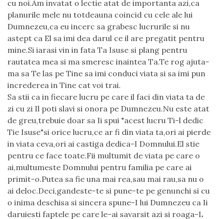
cu noi.Am invatat o lectie atat de importanta azi,ca
planurile mele nu totdeauna coincid cu cele ale lui
Dumnezeu,ca eu incerc sa grabesc lucrurile si nu
astept ca El sa imi dea darul ce il are pregatit pentru
mine.Si iarasi vin in fata Ta Isuse si plang pentru
rautatea mea si ma smeresc inaintea Ta.Te rog ajuta-
ma sa Te las pe Tine sa imi conduci viata si sa imi pun
increderea in Tine cat voi trai.
Sa stii ca in fiecare lucru pe care il faci din viata ta de
zi cu zi Il poti slavi si onora pe Dumnezeu.Nu este atat
de greu,trebuie doar sa Ii spui "acest lucru Ti-l dedic
Tie Isuse"si orice lucru,ce ar fi din viata ta,ori ai pierde
in viata ceva,ori ai castiga dedica-I Domnului.El stie
pentru ce face toate.Fii multumit de viata pe care o
ai,multumeste Domnului pentru familia pe care ai
primit-o.Putea sa fie una mai rea,sau mai rau,sa nu o
ai deloc.Deci,gandeste-te si pune-te pe genunchi si cu
o inima deschisa si sincera spune-I lui Dumnezeu ca Ii
daruiesti faptele pe care le-ai savarsit azi si roaga-L