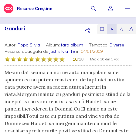
Resurse Creștine
Ganduri
A
A
⛶
A
Autor:
Popa Silvia
| Album:
fara album
| Tematica:
Diverse
Resursa adaugata de
just_silvia_18
in
04/01/2009
10
/10
Media
10
din
1 vot
Mi-am dat seama ca noi ne auto manipulam si ne
spunem ca nu putem reusi cand de fapt nici nu stim
cata putere avem sa facem atatea lucruri in
viata.Mergem inainte cu ganduri pesimiste stiind de la
inceput ca nu vom reusi si asa va fi.Haideti sa ne
punem increderea in Domnul.Cu El nimic nu este
imposibil.Totul este cu putinta cand vine vorba de
Dumnezeu.Haideti sa mergem inainte cu mintile
deschise spre lucrurile pozitive stiind ca Domnul este