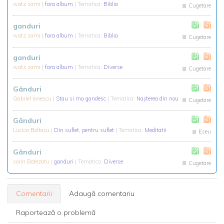
watz sami
|
fara album
| Tematica:
Biblia
Cugetare
ganduri
watz sami
|
fara album
| Tematica:
Biblia
Cugetare
ganduri
watz sami
|
fara album
| Tematica:
Diverse
Cugetare
Gânduri
Gabriel Ionescu
|
Stau si ma gandesc
| Tematica:
Nașterea din nou
Cugetare
Gânduri
Lucica Boltaşu
|
Din suflet, pentru suflet
| Tematica:
Meditatii
Eseu
Gânduri
sorin Botezatu
|
ganduri
| Tematica:
Diverse
Cugetare
Comentarii
Adaugă comentariu
Raportează o problemă