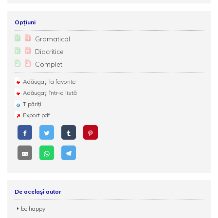
Opțiuni
Gramatical
Diacritice
Complet
Adăugați la favorite
Adăugați într-o listă
Tipăriți
Export pdf
De același autor
be happy!