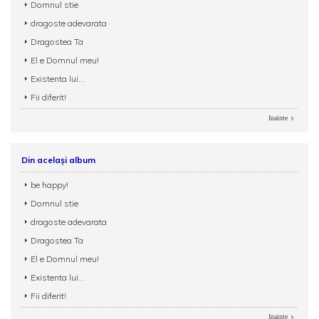
Domnul stie
dragoste adevarata
Dragostea Ta
El e Domnul meu!
Existenta lui...
Fii diferit!
Inainte
Din același album
be happy!
Domnul stie
dragoste adevarata
Dragostea Ta
El e Domnul meu!
Existenta lui...
Fii diferit!
Inainte