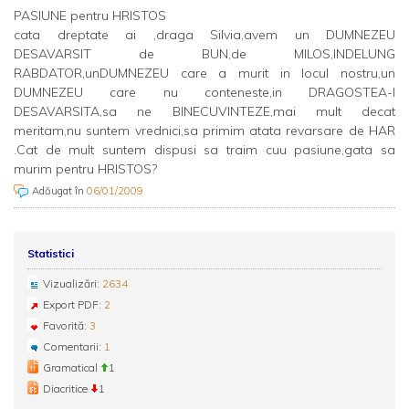
PASIUNE pentru HRISTOS
cata dreptate ai ,draga Silvia,avem un DUMNEZEU
DESAVARSIT de BUN,de MILOS,INDELUNG
RABDATOR,unDUMNEZEU care a murit in locul nostru,un
DUMNEZEU care nu conteneste,in DRAGOSTEA-I
DESAVARSITA,sa ne BINECUVINTEZE,mai mult decat
meritam,nu suntem vrednici,sa primim atata revarsare de HAR
.Cat de mult suntem dispusi sa traim cuu pasiune,gata sa
murim pentru HRISTOS?
Adăugat în
06/01/2009
Statistici
Vizualizări:
2634
Export PDF:
2
Favorită:
3
Comentarii:
1
Gramatical
1
Diacritice
1